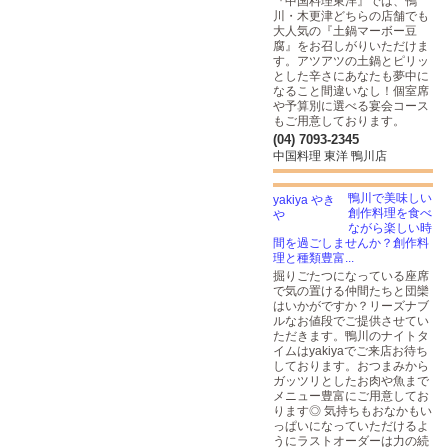
『中国料理東洋』では、鴨
川・木更津どちらの店舗でも
大人気の『土鍋マーボー豆
腐』をお召しがりいただけま
す。アツアツの土鍋とピリッ
とした辛さにあなたも夢中に
なること間違いなし！個室席
や予算別に選べる宴会コース
もご用意しております。
(04) 7093-2345
中国料理 東洋 鴨川店
鴨川で美味しい
創作料理を食べ
ながら楽しい時
間を過ごしませんか？創作料
理と種類豊富...
掘りごたつになっている座席
で気の置ける仲間たちと団欒
はいかがですか？リーズナブ
ルなお値段でご提供させてい
ただきます。鴨川のナイトタ
イムはyakiyaでご来店お待ち
しております。おつまみから
ガッツリとしたお肉や魚まで
メニュー豊富にご用意してお
ります◎ 気持ちもおなかもい
っぱいになっていただけるよ
うにラストオーダーは力の続