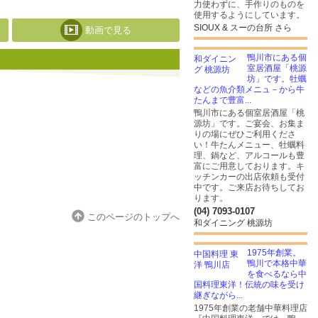
力使わずに、手作りのものを
使用するようにしています。
SIOUX & スーの台所 さら
動画で見る
鴨川市にある個
室居酒屋「桃源
坊」です。牡蠣
などの魚介類メニュ－から牛
たんまで豊富...
鴨川市にある個室居酒屋「桃
源坊」です。ご宴会、お集ま
りの場にぜひご利用くださ
い！牛たんメニュー、牡蠣料
理、鍋など、アルコールも豊
富にご用意しております。キ
ッチンカーの出店依頼も受付
中です。ご来店お待ちしてお
ります。
(04) 7093-0107
このページのトップへ
和ダイニング 桃源坊
1975年創業。
鴨川で本格中華
を食べるなら中
国料理東洋！伝統の味を受け
継ぎながら...
1975年創業の老舗中華料理店