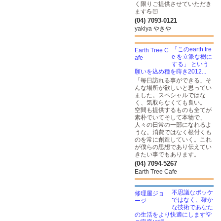
く限りご提供させていただき
ます💪🏻
(04) 7093-0121
yakiya やきや
「このearth tre
e を立派な樹に
する」 という
願いを込め種を蒔き2012...
「毎日訪れる事ができる」そ
んな場所が欲しいと思ってい
ました。スペシャルではな
く、気取らなくても良い。
空間も提供するものも全てが
素朴でいてそして本物で、
人々の日常の一部になれるよ
うな。消費ではなく根付くも
のを常に創造していく。これ
が僕らの思想であり伝えてい
きたい事でもあります。
(04) 7094-5267
Earth Tree Cafe
不思議なポッケ
ではなく、確か
な技術であなた
の生活をより快適にします💡