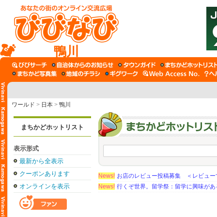
鴨川
ワールド
>
日本
>
鴨川
まちかどホットリスト
表示形式
最新から全表示
クーポンあります
News!
お店のレビュー投稿募集 ＜レビュー
オンラインを表示
News!
行くぞ世界。留学祭：留学に興味がある学