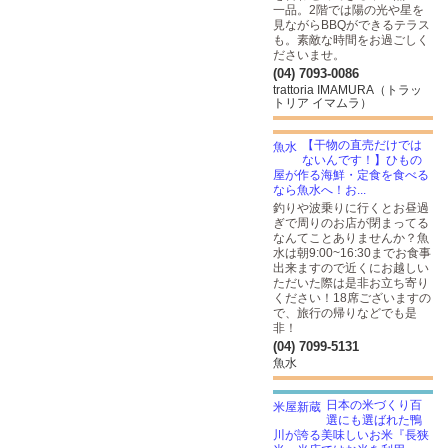
一品。2階では陽の光や星を
見ながらBBQができるテラス
も。素敵な時間をお過ごしく
ださいませ。
(04) 7093-0086
trattoria IMAMURA（トラッ
トリア イマムラ）
【干物の直売だけでは
ないんです！】ひもの
屋が作る海鮮・定食を食べる
なら魚水へ！お...
釣りや波乗りに行くとお昼過
ぎで周りのお店が閉まってる
なんてことありませんか？魚
水は朝9:00~16:30までお食事
出来ますので近くにお越しい
ただいた際は是非お立ち寄り
ください！18席ございますの
で、旅行の帰りなどでも是
非！
(04) 7099-5131
魚水
日本の米づくり百
選にも選ばれた鴨
川が誇る美味しいお米『長狭