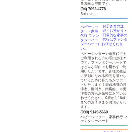
る素敵な空間です。
(04) 7092-4778
Sola street
お子さまの送
迎・お預かり・
日常的な家事の
代行はファンタ
ジーハートにお任せくださ
い...
ベビーシッターや家事代行を
ご利用される方の理由は様々
です。ファンタジーハートで
はどんな理由でも構わずご利
用いただけます。皆様の生活
に笑顔になれる瞬間を増やし
ていくために私たちがサポー
トいたします！周辺地域の君
津市、勝浦市、南房総、木更
津市の方もお気軽にお問い合
わせください。0歳から18歳
までのお子さまをお預かりし
ます。
(090) 9149-5660
ベビーシッター・家事代行 フ
ァンタジーハート