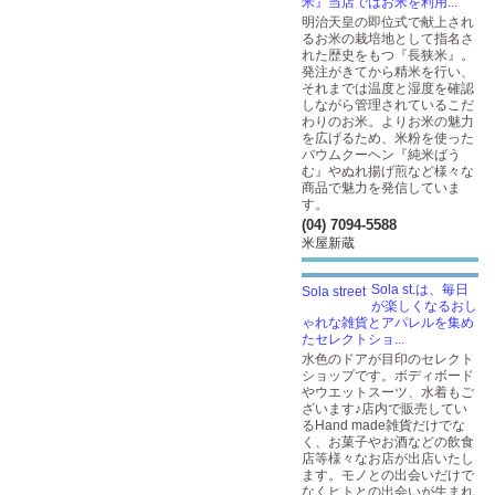
米』当店ではお米を利用...
明治天皇の即位式で献上され
るお米の栽培地として指名さ
れた歴史をもつ『長狭米』。
発注がきてから精米を行い、
それまでは温度と湿度を確認
しながら管理されているこだ
わりのお米。よりお米の魅力
を広げるため、米粉を使った
バウムクーヘン『純米ばう
む』やぬれ揚げ煎など様々な
商品で魅力を発信していま
す。
(04) 7094-5588
米屋新蔵
Sola st.は、毎日
が楽しくなるおし
ゃれな雑貨とアパレルを集め
たセレクトショ...
水色のドアが目印のセレクト
ショップです。ボディボード
やウエットスーツ、水着もご
ざいます♪店内で販売してい
るHand made雑貨だけでな
く、お菓子やお酒などの飲食
店等様々なお店が出店いたし
ます。モノとの出会いだけで
なくヒトとの出会いが生まれ