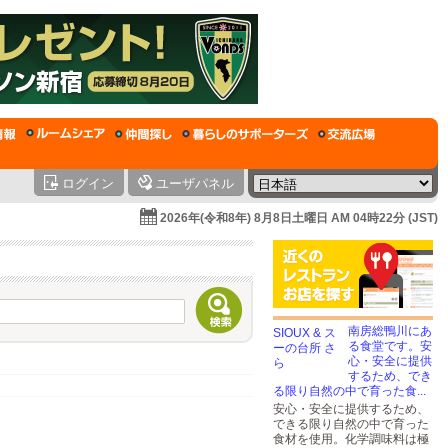
ログイン
ユーザパネル
2026年(令和8年) 8月8日土曜日 AM 04時22分 (JST)
南房総鴨川にあ
る食堂です。安
心・安全に提供
するため、でき
る限り自然の中で育った食...
安心・安全に提供するため、
できる限り自然の中で育った
食材を使用。化学調味料は極