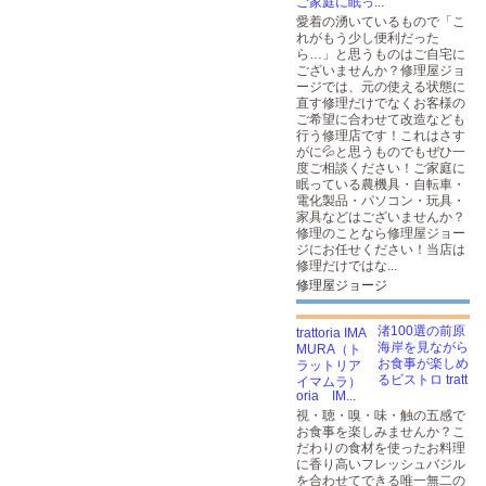
ご家庭に眠っ...
愛着の湧いているもので「こ
れがもう少し便利だった
ら…」と思うものはご自宅に
ございませんか？修理屋ジョ
ージでは、元の使える状態に
直す修理だけでなくお客様の
ご希望に合わせて改造なども
行う修理店です！これはさす
がに💦と思うものでもぜひ一
度ご相談ください！ご家庭に
眠っている農機具・自転車・
電化製品・パソコン・玩具・
家具などはございませんか？
修理のことなら修理屋ジョー
ジにお任せください！当店は
修理だけではな...
修理屋ジョージ
渚100選の前原
海岸を見ながら
お食事が楽しめ
るビストロ tratt
oria IM...
視・聴・嗅・味・触の五感で
お食事を楽しみませんか？こ
だわりの食材を使ったお料理
に香り高いフレッシュバジル
を合わせてできる唯一無二の