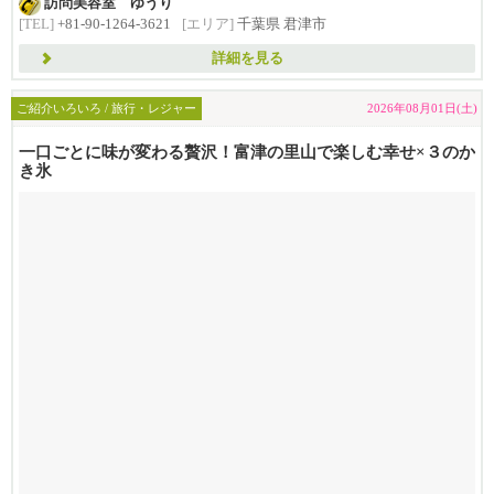
訪問美容室 ゆうり
お聞きします！
[TEL]
+81-90-1264-3621
[エリア]
千葉県 君津市
今日...
詳細を見る
ご紹介いろいろ / 旅行・レジャー
2026年08月01日(土)
一口ごとに味が変わる贅沢！富津の里山で楽しむ幸せ×３のか
き氷