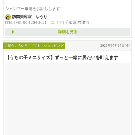
シャンプー事情をお話しします！
訪問美容室 ゆうり
訪問のカットの場合
[TEL]
+81-90-1264-3621
[エリア]
千葉県 君津市
サロンのよう...
詳細を見る
ご紹介いろいろ / ギフト・ショッピング
2026年07月17日(金)
【うちの子ミニサイズ】ずっと一緒に居たいを叶えます