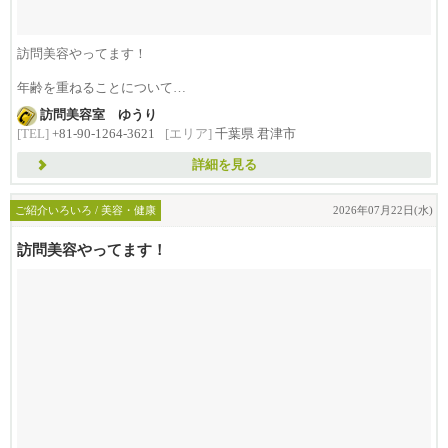
訪問美容やってます！
年齢を重ねることについて
考えてみました。
訪問美容室 ゆうり
[TEL]
+81-90-1264-3621
[エリア]
千葉県 君津市
私は二十歳の頃は
詳細を見る
ご紹介いろいろ / 美容・健康
2026年07月22日(水)
訪問美容やってます！