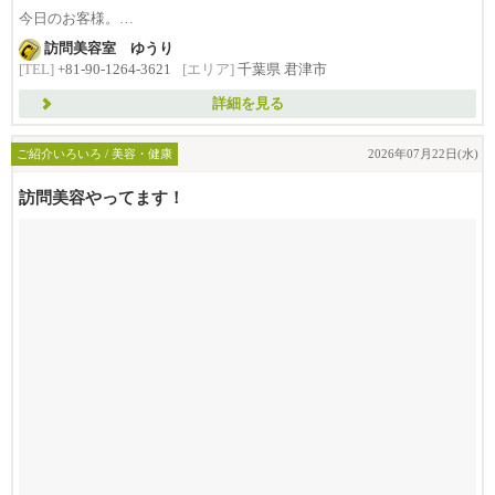
今日のお客様。
訪問美容室 ゆうり
ご主人の介護を
[TEL]
+81-90-1264-3621
[エリア]
千葉県 君津市
奥様と息子様て看ている
と...
詳細を見る
ご紹介いろいろ / 美容・健康
2026年07月22日(水)
訪問美容やってます！