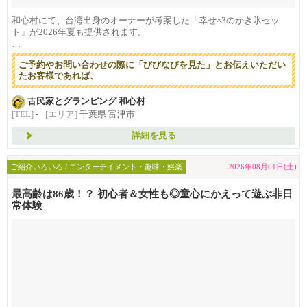
和心村にて、台湾出身のオーナーが考案した「幸せ×3のかき氷セッ
ト」が2026年夏も提供されます。
【提供期...
ご予約やお問い合わせの際に「びびなびを見た」とお伝えいただい
たお客様であれば、
古民家とグランピング 和心村
[TEL]
-
[エリア]
千葉県 富津市
詳細を見る
ご紹介いろいろ / エンターテイメント・趣味・娯楽
2026年08月01日(土)
最高齢は86歳！？ 初心者＆女性も◎童心にかえって遊ぶ非日
常体験