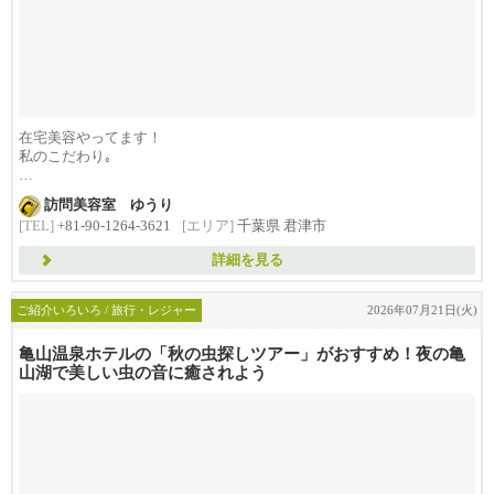
在宅美容やってます！
私のこだわり｡
今日のお客様。
訪問美容室 ゆうり
[TEL]
+81-90-1264-3621
[エリア]
千葉県 君津市
可愛いインテリアやお洋服が好きな...
詳細を見る
ご紹介いろいろ / 旅行・レジャー
2026年07月21日(火)
亀山温泉ホテルの「秋の虫探しツアー」がおすすめ！夜の亀
山湖で美しい虫の音に癒されよう