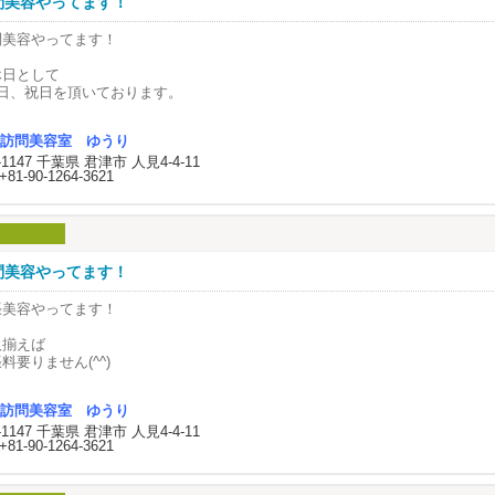
問美容やってます！
s://artifact-music.jp/k-lesson/k-guiter/
 炭焼ステーキ（温パン 温野菜付き）
さ和牛 赤身80g※
問美容やってます！
ピアノレッスン
ピアノレッスン（5歳～大人）
飲み放題付き
休日として
人気のpopsや往年の名曲、映画音楽祭、ジャズテイストのピアノ
生ビール・赤白ワイン
､日、祝日を頂いております。
ックなピアノやオルガンetc…と幅広く指導中！
ウイスキー・焼酎 ・ソフトドリンク
s://artifact-music.jp/k-lesson/k-piano/
日､時間外も
ステーキは銘柄牛プランに変更できます。増量も承ります。詳細はお問い合わ
訪問美容室 ゆうり
応させて頂きますが
トライアルレッスン受付中＞
ご予算に応じたコースのご用意も致しております。お気軽にご相談ください。
9-1147 千葉県 君津市 人見4-4-11
外手当､1,000円頂きます。
好評！新しい形のトライアルレッスン♪
+81-90-1264-3621
ご予約限定コースです。3営業日前までにお電話にてご予約をお願い致します
回､ご新規のお客様は
限定 45分¥3,300レッスン
ご予約は3名様より承ります。
問美容が初めてなので
5分のフルレッスンとスクール説明となります
他のサービスとの併用はご遠慮ください。
家族がいらっしゃる
曜日希望でした。
：初回限定無料トライアルレッスン
問美容やってます！
質15〜20分程度のレッスンとスクール説明となります
んな感じかわからないのに
一人での対応は
張美容やってます！
きさてらす」での楽器アンサンブル・発表等の活動も行っています☆
安に思われたみたいです。
は2025年5月31日に
人揃えば
更津市金田地域交流センター（きさてらす）実施しました。
のお客様は
料要りません(^^)
s://artifact-music.jp/blog/kisarazu2025report/
家から出られない方中心です。
自宅、病院、施設の
みんなで楽しむグループレッスンも随時募集中✨＝
身体が不自由な方が多く
訪問美容室 ゆうり
ちらかへ伺う時
金その他詳細は以下でご確認ください。
きなり他人が家に来て
9-1147 千葉県 君津市 人見4-4-11
料を1,500円頂いています。
ギターグループレッスン
https://artifact-music.jp/k-lesson/k-guiter-g/
んな感じに施術してもらえるか
+81-90-1264-3621
んな準備や片付けを
ビで一時間を超える場所は
器が好きな人、歌うことが好きな人是非一度ご参加ください。
ないといけないか
分毎に500円