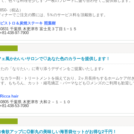
ームページも､チラシも
して、色々な料理を少しずつ一枚のプレートに盛り合わせてご提供致します。
月13日(月)より販売開始
の考え方や､仕事ぶりを
他特典、割引、キャンペーンとの併用不可
って頂ける内容です！！
,850-（税込）
ディナーでご注文の際には、5％のサービス料を頂戴致します。
問美容#出張美容#移動美容#福祉美容#介護美容#在宅美容
ランチ・ディナービュッフェ
々､覗いてみてくださいね！
様でのご利用で1名分100％OFF
ビストロ＆炭焼ステーキ 照葉樹
セット内容
ご利用条件
2-0831 千葉県 木更津市 富士見３丁目１−１５
照葉樹特製デミグラス煮込みハンバーグ
、8月限定 ※7/11より承ります。
+81-438-97-7900
自家製高温燻製サーモン
ンチ：土日祝＋8月10日～14日は開催 ディナー：8月8日～16日のみ開催
津市を中心に
クリームコロッケ
3歳以上のお客様のみ対象(大人4名様～)
更津市､富津市､袖ヶ浦市へと
人参のブランマンジェ
公式HPまたはお電話にてご予約いただいた場合に限ります。
問専門の美容室やってます！
グリーンサラダ
他特典、割引、キャンペーンとの併用不可
客様に寄り添う
デザート
食物アレルギーにつきましてご心配のお客様はご予約時にお申し出ください
問美容室 ゆうり
ソフトドリンク
フェ風かわいいサロンで♡あなた色のカラーを提供します！
祉美容師 矢羽田 みほです🌹
ご宴会
なたの「なりたい」に寄り添うデザインをご提案いたします♪
オータムパーティープラン』をご予約で幹事様1名分を無料サービス。
ご利用条件
富なカラー剤・トリートメントを揃えており、2ヶ月長持ちするホームケア付
0名様以上でのご利用。 8月31日(月)迄にご成約のお客様に限る。
ます。もちろん、カット・縮毛矯正・パーマなども◎メンズのご利用も歓迎し
他特典、割引、キャンペーンとの併用不可
問美容#出張美容#移動美容#福祉美容#介護美容#在宅美容#お家でカット#君津
予約お待ちしております！
お問合せ】
市#袖ヶ浦市
Ricca hair
津ワシントンホテル TEL：0438-42-1122
2-0805 千葉県 木更津市 大和２－１－１０
+81-438-53-7080
の食欲アップに◎影丸の美味しい海苔袋セットがお得な2千円！