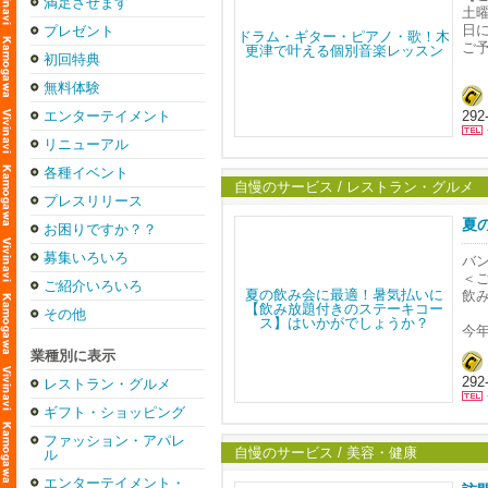
満足させます
め
土
日
プレゼント
お
ご予
初回特典
ご
＜
無料体験
◎
□□□
エンターテイメント
29
詳
陽
ア
リニューアル
043
↓↓↓
http
各種イベント
自慢のサービス / レストラン・グルメ
プレスリリース
●
初
夏
お困りですか？？
た
お
募集いろいろ
バン
場
＜
ご紹介いろいろ
http
飲
その他
●
今
・
し
業種別に表示
最新
品
ミュ
29
す
レストラン・グルメ
http
す
ギフト・ショッピング
メ
●
ファッション・アパレ
・
〜
自慢のサービス / 美容・健康
ル
ア
＊
ギ
エンターテイメント・
＊ 