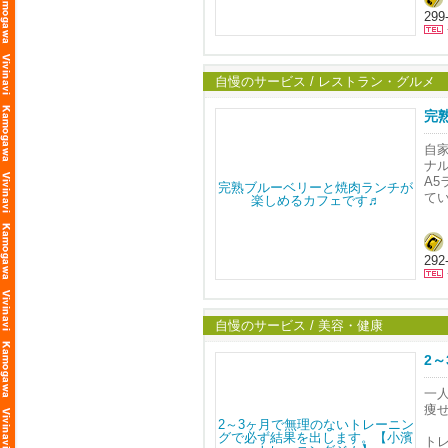
話
と
ぜ
29
体
ホ
ど
で
私
お
知
お誘
看
自慢のサービス / レストラン・グルメ
ハ
時
また
目
完
ご
覚
お
自
『
『
千
ナ
と
励
木
A
『
と
訪
て
お
話
お
遠
看
訪
ど
お
福
過
お話
だ
29
ご
お
お
と
本
自慢のサービス / 美容・健康
また
#訪
お
も
2
何
営
マ
9時
一
間
痩
ご
休
ト