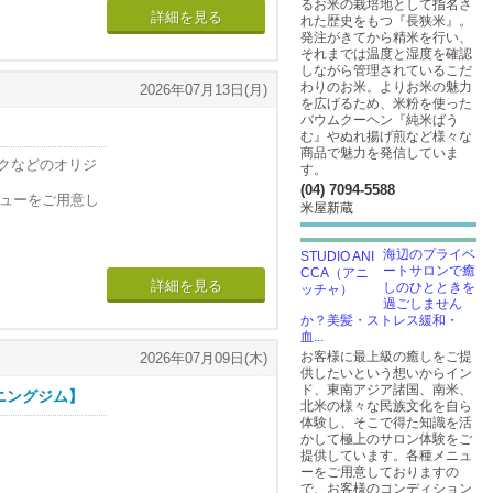
るお米の栽培地として指名さ
詳細を見る
れた歴史をもつ『長狭米』。
発注がきてから精米を行い、
それまでは温度と湿度を確認
しながら管理されているこだ
わりのお米。よりお米の魅力
2026年07月13日(月)
を広げるため、米粉を使った
バウムクーヘン『純米ばう
む』やぬれ揚げ煎など様々な
商品で魅力を発信していま
クなどのオリジ
す。
(04) 7094-5588
ニューをご用意し
米屋新蔵
たひとときをお
海辺のプライベ
ートサロンで癒
詳細を見る
しのひとときを
過ごしません
か？美髪・ストレス緩和・
血...
お客様に最上級の癒しをご提
2026年07月09日(木)
供したいという想いからイン
ド、東南アジア諸国、南米、
ニングジム】
北米の様々な民族文化を自ら
体験し、そこで得た知識を活
かして極上のサロン体験をご
提供しています。各種メニュ
ーをご用意しておりますの
で、お客様のコンディション