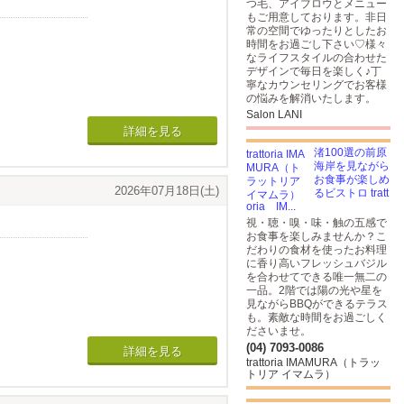
つ毛、アイブロウとメニュー
もご用意しております。非日
常の空間でゆったりとしたお
時間をお過ごし下さい♡様々
なライフスタイルの合わせた
デザインで毎日を楽しく♪丁
寧なカウンセリングでお客様
の悩みを解消いたします。
せください。
Salon LANI
詳細を見る
渚100選の前原
。
海岸を見ながら
お食事が楽しめ
2026年07月18日(土)
るビストロ tratt
oria IM...
視・聴・嗅・味・触の五感で
お食事を楽しみませんか？こ
だわりの食材を使ったお料理
に香り高いフレッシュバジル
を合わせてできる唯一無二の
一品。2階では陽の光や星を
見ながらBBQができるテラス
も。素敵な時間をお過ごしく
ださいませ。
(04) 7093-0086
詳細を見る
trattoria IMAMURA（トラッ
トリア イマムラ）