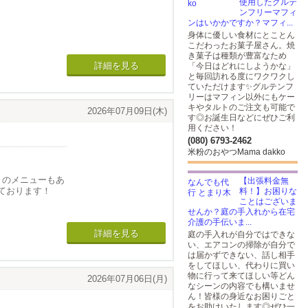
使用したグルテ
ンフリーマフィ
ンはいかかですか？マフィ...
身体に優しい食材にとことん
こだわったお菓子屋さん。焼
き菓子は種類が豊富なため
詳細を見る
「今日はどれにしようかな」
と毎回訪れる度にワクワクし
ていただけます✨グルテンフ
リーはマフィン以外にもケー
キやタルトのご注文も可能で
2026年07月09日(木)
す◎お誕生日などにぜひご利
用ください！
(080) 6793-2462
米粉のおやつMama dakko
きのメニューもあ
【出張料金無
ております！
料！】お困りな
ことはございま
市#木更津市#富
せんか？庭の手入れから在宅
介護の手伝いま...
詳細を見る
庭の手入れが自分ではできな
い、エアコンの掃除が自分で
は届かずできない、話し相手
をしてほしい、代わりに買い
物に行って来てほしい等どん
2026年07月06日(月)
なシーンの内容でも構いませ
ん！皆様の身近なお困りごと
をお助けいたします◎ぜひ一