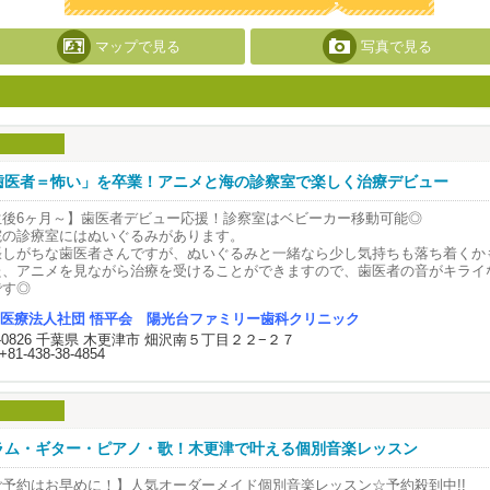
マップで見る
写真で見る
歯医者＝怖い」を卒業！アニメと海の診察室で楽しく治療デビュー
生後6ヶ月～】歯医者デビュー応援！診察室はベビーカー移動可能◎
院の診療室にはぬいぐるみがあります。
張しがちな歯医者さんですが、ぬいぐるみと一緒なら少し気持ちも落ち着くかも
た、アニメを見ながら治療を受けることができますので、歯医者の音がキライ
です◎
医療法人社団 悟平会 陽光台ファミリー歯科クリニック
医者デビューのお子さまで椅子に座れない場合はキッズスペースで遊びながら
2-0826 千葉県 木更津市 畑沢南５丁目２２−２７
やおやつの取り方などのお話をすることも可能ですので歯が生え始める6ヶ月
+81-438-38-4854
ださい！
ァミリー診察室はベビーカーのままご移動できますので、お子様をお連れの場
ちいただけます◎
ッズスペースはお子様が楽しく遊んでいただけるような北欧の森をテーマにし
ラム・ギター・ピアノ・歌！木更津で叶える個別音楽レッスン
、お待ちいただく間も夢中で遊んでいただけるようになっております。
らに診察室も海をテーマにしたポップな雰囲気になっているので、恐怖心を感
ご予約はお早めに！】人気オーダーメイド個別音楽レッスン☆予約殺到中!!