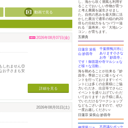
し、海から吹く潮風も利用す
ることでおいしい作物が育つ
と考え農園を誕生させまし
動画で見る
た。自然の恵みを最大限に活
かした農法で通常の稲の約20
倍もの分結力をもつパワー溢
れる「薬寿米」や「大地レン
コン」が育ちます。
五膳貪
2026年08月07日(金)
千葉県鴨川市に
あります小さな
お寺「妙昌寺」
です！御首題や寺マルシェな
しれません😊
ど様々な活動...
なお子さまも安
海を眺めることが出来る『妙
昌寺』季節ごとに様々なイベ
ントを行っております✨イベ
ントには多くの企業様にご協
、歯ブラシの練
力いただき、出店等でさらに
詳細を見る
頃からぜひお越し
イベントを盛り上げていただ
いております！お子様に喜ん
でいただけるワークショップ
合でも一緒にお
などもございますので、ぜひ
2026年08月01日(土)
一度お越しください♪
日蓮宗 栄長山 妙昌寺
た空間が広が
じずに治療を進
不思議なポッケ