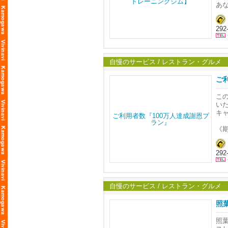
私
や
あ
何
女
普
時間
女
話
頂
29
～
例
こ
実
お
家
体重
何
美
自慢のサービス / レストラン・グルメ
見
届
実
同
体重－
ご
こ
産
こ
経
ホ
メ
い
わ
私
コ
キ
知
こ
お
《
お
時
☆
し
チ
29
賞
意
君
●
こ
木
・7
家
訪
・
自慢のサービス / レストラン・グルメ
美
お
届
訪
☆レ
照
福
『か
●
照
・