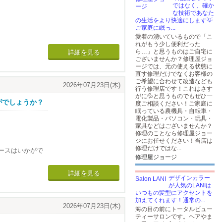
ではなく、確か
な技術であなた
ていますので
の生活をより快適にします💡
ご家庭に眠っ...
愛着の湧いているもので「こ
れがもう少し便利だった
ら…」と思うものはご自宅に
詳細を見る
ございませんか？修理屋ジョ
ージでは、元の使える状態に
直す修理だけでなくお客様の
ご希望に合わせて改造なども
2026年07月23日(木)
行う修理店です！これはさす
がに💦と思うものでもぜひ一
りの目標に沿っ
がでしょうか？
度ご相談ください！ご家庭に
眠っている農機具・自転車・
電化製品・パソコン・玩具・
家具などはございませんか？
修理のことなら修理屋ジョー
ジにお任せください！当店は
修理だけではな...
ースはいかがで
修理屋ジョージ
・ジャンルの逸
たい方にもおす
詳細を見る
ダをご用意致しま
デザインカラー
が人気のLANIは
いつもの髪型にアクセントを
加えてくれます！通常の...
2026年07月23日(木)
海の目の前にトータルビュー
ティーサロンです。ヘアやま