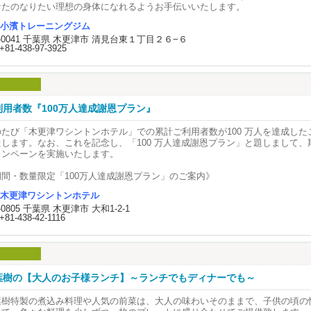
も普段から
ってます！
なたのなりたい理想の身体になれるようお手伝いいたします。
も反応出来ないお客様にも
性でも安心！女性特有のお悩みを持つ方でも体型改善できるよう
通に話せるお客様と同じように
小濱トレーニングジム
外料金 1,000円
性パーソナルトレーナーがサポート致します。
しかけております。
きますね。
2-0041 千葉県 木更津市 清見台東１丁目２６−６
+81-438-97-3925
実績～
え、もう意識が無いような
れからも
践期間3ヶ月
客様でも
から自由に出ることが難しい人へ
－8.7㎏ 体脂肪率－17.1％
もわかって無いように
容室の丁寧な施術を
えるお客様でも
けていきたいと考えております。
践期間2ヶ月
じように話し掛けております。
10.2kg -16.6％
利用者数『100万人達成謝恩プラン』
れは正しい対応だと
後で増えてしまった体重、結婚式に向けてのダイエット、男性、女性のダイエ
のたび「木更津ワシントンホテル」での累計ご利用者数が100 万人を達成した
験者からお聞きして
ームページも､チラシも
イクまで小濱トレーニングにお任せください！
たします。なお、これを記念し、「100 万人達成謝恩プラン」と題しまして、
かりました。
の考え方や､仕事ぶりを
ース・料金はびびなびタウンガイドまたは公式ホームページをご覧ください。
ャンペーンを実施いたします。
って頂ける内容です！！
れからも頑張って
問い合わせお待ちしております。
期間・数量限定「100万人達成謝恩プラン」のご案内》
話し掛けを
々､覗いてみてくださいね！
ご宿泊
ていきたいと思います。
木更津ワシントンホテル
ェックイン時に、「ハズレ」なしのガラポン抽選会を開催いたします。
2-0805 千葉県 木更津市 大和1-2-1
品は「宿泊券」「レストラン券」など木更津ワシントンホテルでご利用いただ
+81-438-42-1116
しています。
津市を中心に
ご利用条件
れからも
更津市､富津市､袖ヶ浦市へと
月13日(月)より8月7日(金)までの期間限定。
から自由に出ることが難しい人へ
問専門の美容室やってます！
食事付プランをご予約いただいた方、又は当日に 朝食・夕食をご利用された
容室の丁寧な施術を
客様に寄り添う
けていきたいと考えております。
問美容室 ゆうり
ストラン BONSALUTE
葉樹の【大人のお子様ランチ】～ランチでもディナーでも～
祉美容師 矢羽田 みほです🌹
ずさ和牛100％ハンバーグ（￥3,630）』をご注文のお客様には半額の￥1,8
ご利用条件
葉樹特製の煮込み料理や人気の前菜は、大人の味わいそのままで、子供の頃の
ディナー利用のお客様先着100食限定になります