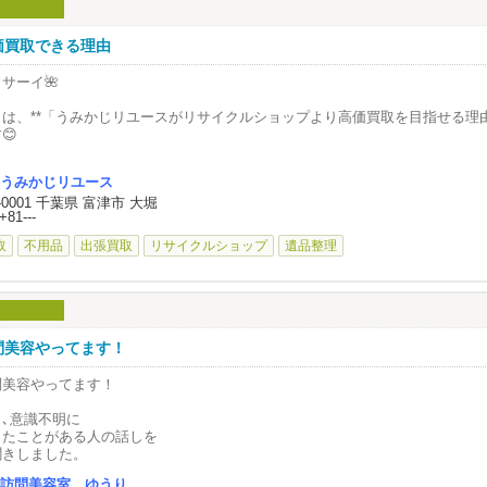
からないので当然だと思います。
速道路利用の場合
◇◇◇◇◇◇◇◇◇
家族にケアして頂ける状態で
費を頂いています。
価買取できる理由
ーティファクト ミュージックスクール 木更津ルーム
ットしてみて
所]
一人で対応出来ると思われたなら
夫婦、ご近所、ご姉妹など
県木更津市金田東1-7-11
サーイ🌺
はお一人の時間帯に
ういう組み合わせでも
L]03-5244-5221
んでくださいね。
二人揃えば
時間：10:00-23:00
日は、**「うみかじリユースがリサイクルショップより高価買取を目指せる理由
張料は、頂きません！
😊
安なこと
メディア情報＝
うぞご相談ください｡
ろいろ、誘い合って
ahooニュース（CDJournal）
同じ物を売るなら、少しでも高く売りたい！」
得に美容技術を
うみかじリユース
ps://news.yahoo.co.jp/articles/93a43f5fa5cb9cf48974c761c30f986fcab6df30
んな皆さんの気持ちに応えられるよう、うみかじリユースは店舗を持たないス
能な限り
けませんか？
3-0001 千葉県 富津市 大堀
of Top
います。
応させて頂きます。
+81---
ps://x.com/rooftop1976/status/1937800444073693496
またま同じ日
Journal
舗がないことで、家賃や人件費などの固定費を大きく抑えることができ、その
取
不用品
出張買取
リサイクルショップ
遺品整理
じ施設へのご用命で
ps://x.com/CDJournal_staff/status/1937802277009711474
取価格へ還元しています💪
めは『毛が散らかるだろう』と
張料を
車場でのカットでしたが
ービスさせて頂いた事があります！
た、必要以上の広告費や運営コストも抑え、お客様からお譲りいただいた大切
全く毛が落ちないのね』
一点しっかり査定しています。
、玄関ホールから和室へと
日はご夫婦で
がらせて頂くことも
んで頂きました！！
リサイクルショップでは思ったより安かった…」
問美容やってます！
ますよ☺️
々発止の、お二人の会話は
んなお品物でも、うみかじリユースなら高くお値段をお付けできる場合があり
笑ましく、羨ましくもあり
問美容やってます！
いお付き合いだからこその
定はもちろん無料！
れからも
け合いの中
は写真を送るだけのLINE査定からお気軽にどうぞ📱
日､意識不明に
から自由に出ることが難しい人へ
事させて頂きました(o^^o)
ったことがある人の話しを
容室の丁寧な施術を
LINE ID：@umikaji
聞きしました。
けていきたいと考えております。
家族のカットと一緒に
が、顔剃りでホッコリ)^o^(
これ売れるかな？」というご相談だけでも大歓迎です😊
訪問美容室 ゆうり