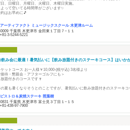
ていけるような空間です。
曜日、日曜日、月曜日、火曜日、木曜日実施。
によって空いてる時間帯がございます✨
子さまのペースを大切にしながら、安心して通ってもらえる歯科医院を目指し
約はお早めに🎵
不明な点や気になることがございましたらお気軽にお問い合わせください。
木更津ルーム入会の方限定＞
アーティファクト ミュージックスクール 木更津ルーム
入会金無料
□□□□□□□□□□□□
2-0009 千葉県 木更津市 金田東１丁目７−１１
しくは
光台ファミリー歯科クリニック
+81-3-5244-5221
ーティファクトミュージックスクールホームページの「木更津ルーム」へ！
8-38-4854
s://artifact-music.jp/kisarazuroom/
ドラムレッスン
めての人から、少しやったことのある人、ドラマーを目指す人まで、一人ひと
の飲み会に最適！暑気払いに【飲み放題付きのステーキコース】はいか
完全オーダーメイドレッスン✨
子様対象にも、わかりやすく楽しくレッスンしていきます♫
ケットコース お一人様￥10,000-(税サ込) 3名様より
所は金田地域交流センター「きさてらす」にて実施。
ご接待・懇親会・アフターゴルフにも＞
s://artifact-music.jp/k-lesson/k-drum/
み放題付きのコースです🍷
ボーカルレッスン
年の夏も暑くなりそうとのことですが、暑気払いに飲み放題付きのステーキコ
ボーカル、ボイストレーニング（5歳～大人）
ょうか？オードブルをおつまみにビールやカクテルで一杯も良し、色々な種類
のJ-pop、ボカロ、アニソン、昭和のヒット曲、洋楽
ビストロ＆炭焼ステーキ 照葉樹
料理でゆったりと晩餐を楽しむもよし、ご接待ご商談などゆっくり食事をとり
ージカルetc…と幅広く指導中！
2-0831 千葉県 木更津市 富士見３丁目１−１５
めです。シェフが腕を振るったオードブルをボリュームを抑え4品と特製サラ
s://artifact-music.jp/k-lesson/k-vocal/
+81-438-97-7900
。
インディッシュは当店自慢の炭焼ステーキをご堪能ください。
ギターレッスン
初心者～上級レッスン（小学生～大人）
コース内容〜
コースティックでも、エレキでもOK!
 シェフのお任せオードブル4品
ター貸出あり。キッズギターもあります♪
本日のサラダ