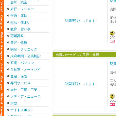
訪
趣味・娯楽
http
＊
かず
旅行・レジャー
訪
●
・
交通・運輸
＊
定
今
・
土
生活・住まい
ロ
・
http
教育・習い事
休
※
対
冠婚葬祭
＜
※
29
時間
大
美容・健康
◆
今
A：
病院・クリニック
◆
訪
4
◆
ご
自慢のサービス / 美容・健康
政府機関・公共施設
日
B
家電・パソコン
訪
実
ど
自動車・オートバイ
お
出
「
不
金融・保険
去年
二
木
専門サービス
私
出張
http
お
会社・工場・工業
ご
＝
お
メディア・ニュース
ど
料
い
29
出張
◇
宗教
ど
ど
ナ
ナイトスポット
楽
し
30