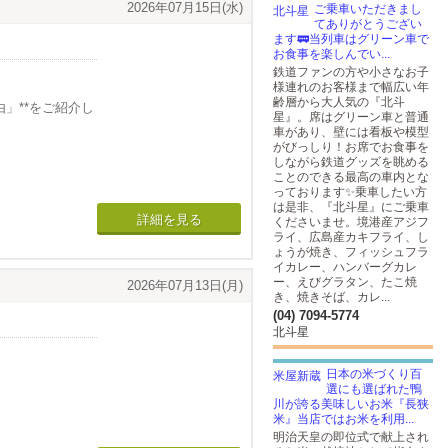
2026年07月15日(水)
ご乗車いただきまし
てありがとうござい
ます🚃当列車はグリーン車で
お食事を楽しんでい...
鉄道ファンの方や小さなお子
様連れのお客様まで幅広い年
齢層から大人気の『北斗
」**をご紹介し
星』。席はグリーン車と普通
車があり、壁には看板や模型
がびっしり！お席でお食事を
しながら鉄道グッズを眺める
タイルで営業し
ことのできる最高の車内とな
っております✨乗車したい方
は是非、『北斗星』にご乗車
分をできる限り
詳細を見る
くださいませ。境港産アジフ
ライ、広島産カキフライ、し
ょうが焼き、フィッシュフラ
なお品物を、一
イカレー、ハンバーグカレ
ー、えびグラタン、たこ焼
2026年07月13日(月)
き、焼きそば、カレ...
(04) 7094-5774
ます✨
北斗星
日本の米づくり百
選にも選ばれた鴨
川が誇る美味しいお米『長狭
米』当店ではお米を利用...
明治天皇の即位式で献上され