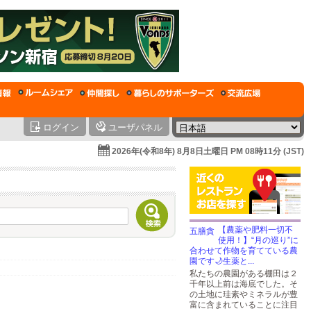
ログイン
ユーザパネル
2026年(令和8年) 8月8日土曜日 PM 08時11分 (JST)
【農薬や肥料一切不
使用！】“月の巡り”に
合わせて作物を育てている農
園です🌙生薬と...
私たちの農園がある棚田は２
千年以上前は海底でした。そ
の土地に珪素やミネラルが豊
富に含まれていることに注目