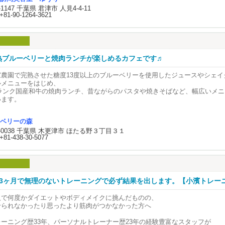
せない､目も開けられない､
いうお客様もいらっしゃいます！！
ひ、うみかじリユースにお任せください！🌺
9-1147 千葉県 君津市 人見4-4-11
も動かせない。
+81-90-1264-3621
ームページも､チラシも
んなご関係の方でも
も耳は聞こえていたそうです｡
の考え方や､仕事ぶりを
気楽に、お知り合いを
って頂ける内容になりました！！
いくださいね(^｡^)
護師さんと家族の会話が
ッキリ聞こえ､
々､覗いてみてくださいね！
､今まで
が覚めてからも
熟ブルーベリーと焼肉ランチが楽しめるカフェです♬
夫婦で呼んで頂いていた方が
えていたそうです｡
一人になってしまい
家農園で完熟させた糖度13度以上のブルーベリーを使用したジュースやシェイ
一人だと悪いよね』
耳だけは聞こえるから
葉県君津市を中心に
ルメニューをはじめ、
､おっしゃるので
ましてください｡』
更津市､富津市､袖ヶ浦市へと
5ランク国産和牛の焼肉ランチ、昔ながらのパスタや焼きそばなど、幅広いメ
いえいえ､殆どの方は
､意識が遠くなった家族に
問専門の美容室やってます！
います。
一人で呼んで頂いてます！
しかけるように
客様に寄り添う
慮なく､お一人で
護師さんに言われました。
問美容室 ゆうり
こか懐かしさを感じる落ち着いた空間で、こだわりの味とともにゆったりとし
呼びくださいね♪』と
ベリーの森
祉美容師 矢羽田 みほです🌹
ごしください
しさせて頂きました(o^^o)
から､悪口言ってると
2-0038 千葉県 木更津市 ほたる野３丁目３１
本人に聞こえてますよ。
+81-438-30-5077
一人でも気兼ねなく
呼びくださいね！
は聞いたことはありましたが、
当のことだったンですね。
､土､日､祝日は
問美容#出張美容#移動美容#福祉美容#介護美容#在宅美容
休みです。
う動かないからと
～3ヶ月で無理のないトレーニングで必ず結果を出します。【小濱トレー
も話さないとか､
業時間は
イナスな事を言うのは
から16時です。
人で何度かダイエットやボディメイクに挑んだものの、
違った対応だと言うことです。
せられなかったり思ったより筋肉がつかなかった方へ
家族様の休みの関係で
みや時間外でも
レーニング歴33年、パーソナルトレーナー歴23年の経験豊富なスタッフが