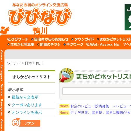
鴨川
ワールド
>
日本
>
鴨川
まちかどホットリスト
表示形式
最新から全表示
クーポンあります
News!
お店のレビュー投稿募集 ＜レビュー
オンラインを表示
News!
行くぞ世界。留学祭：留学に興味がある学