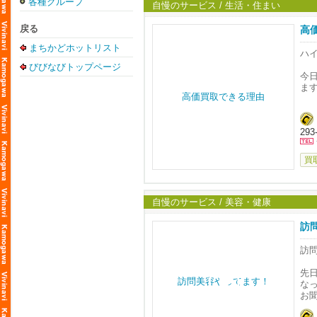
各種グループ
わ
自慢のサービス / 生活・住まい
高
◇◇
ご
実
戻る
高
ア
カ
[住
お
まちかどホットリスト
ご
千葉
ハイ
次
ど
[TE
びびなびトップページ
呼
お
営業
今
出
ます
不
＝
ど
い
▼y
「
お
htt
そ
可
受
29
▼Ro
て
対
htt
た
▼CD
店
買
同
htt
買
始
出
駐
サ
ま
『
点
自慢のサービス / 美容・健康
と
今
上
呼
「
訪
あり
丁
そ
微
訪
長
査
こ
掛
まず
先
家
お仕
な
美
🌴 
お
届
ご
娘様
「