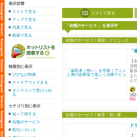
表示切替
リストで見る
リストで見る
マップで見る
「自慢のサービス 」を表示中
写真で見る
動画で見る
自慢のサービス / 病院・クリニック
「
【
当
検索別に表示
緊
びびなび特典
ま
心
テイクアウトできる
歯
オンラインで受けられ
る
29
習
く
カテゴリ別に表示
フ
知って得する
待
自慢のサービス / 教育・習い事
自慢のサービス
キ
ド
り
割引いろいろ
さ
【