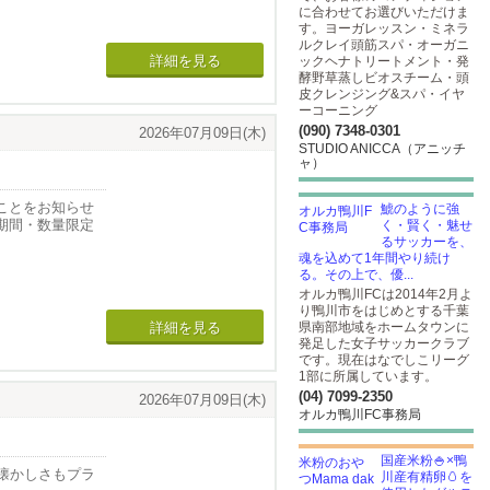
に合わせてお選びいただけま
す。ヨーガレッスン・ミネラ
ルクレイ頭筋スパ・オーガニ
詳細を見る
ックヘナトリートメント・発
酵野草蒸しビオスチーム・頭
皮クレンジング&スパ・イヤ
ーコーニング
(090) 7348-0301
2026年07月09日(木)
STUDIO ANICCA（アニッチ
ャ）
ットからボディ
ことをお知らせ
鯱のように強
期間・数量限定
く・賢く・魅せ
るサッカーを、
魂を込めて1年間やり続け
る。その上で、優...
オルカ鴨川FCは2014年2月よ
り鴨川市をはじめとする千葉
県南部地域をホームタウンに
詳細を見る
ける特典をご用
発足した女子サッカークラブ
です。現在はなでしこリーグ
1部に所属しています。
(04) 7099-2350
方に限る。
2026年07月09日(木)
オルカ鴨川FC事務局
15円で提供。
国産米粉🍚×鴨
懐かしさもプラ
川産有精卵🥚を