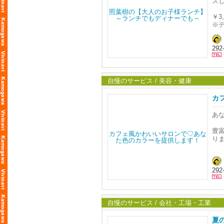
ホ
ス
・7
私
・
知
￥3
※
#訪
☆
時
4名
◆
●
29
・
・7
・
ラ
君
・
・1
木
・
・
訪
・
自慢のサービス / 美容・健康
※
お
・
※
訪
・
カ
福
☆
あ
『
●
豊
・3
り
※
#訪
ご
【
津
木更
29
自慢のサービス / 会社・工場・工業
夏