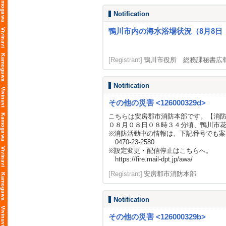
Notification
鴨川市内の海水浴場状況（8月8日 
[Registrant]
鴨川市役所 総務課秘書広
Notification
その他の災害 <126000329d>
こちらは安房郡市消防本部です。【消
０８月０８日０８時３４分頃、鴨川市
※消防活動中の情報は、下記番号でも案
0470-23-2580
※設定変更・配信停止はこちらへ。
https://fire.mail-dpt.jp/awa/
[Registrant]
安房郡市消防本部
Notification
その他の災害 <126000329b>