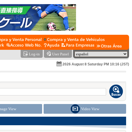
Log-in
User Panel
2026 August 8 Saturday PM 10:16 (JST)
mage View
Video View