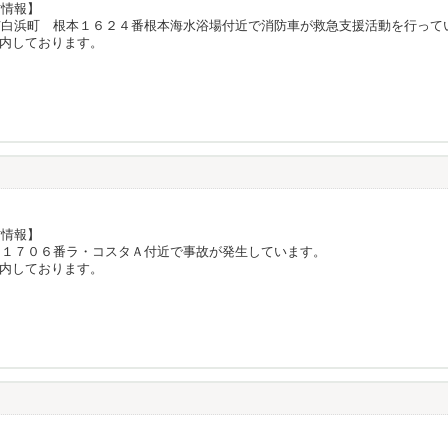
防情報】
市白浜町 根本１６２４番根本海水浴場付近で消防車が救急支援活動を行って
内しております。
防情報】
沼１７０６番ラ・コスタＡ付近で事故が発生しています。
内しております。