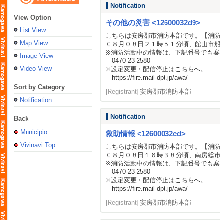
Notification
View Option
その他の災害 <12600032d9>
List View
こちらは安房郡市消防本部です。【消
Map View
０８月０８日２１時５１分頃、館山市
※消防活動中の情報は、下記番号でも案
Image View
0470-23-2580
Video View
※設定変更・配信停止はこちらへ。
https://fire.mail-dpt.jp/awa/
Sort by Category
[Registrant]
安房郡市消防本部
Notification
Notification
Back
Municipio
救助情報 <12600032cd>
Vivinavi Top
こちらは安房郡市消防本部です。【消
０８月０８日１６時３８分頃、南房総
※消防活動中の情報は、下記番号でも案
0470-23-2580
※設定変更・配信停止はこちらへ。
https://fire.mail-dpt.jp/awa/
[Registrant]
安房郡市消防本部