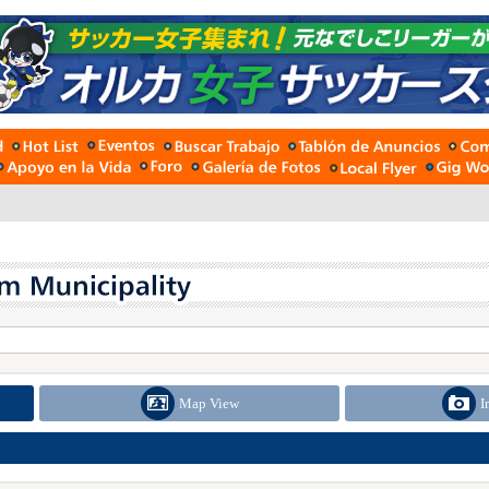
Map View
I