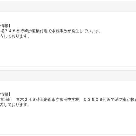
防情報】
広場７４８番待崎歩道橋付近で水難事故が発生しています。
内しております。
防情報】
市富浦町 青木２４９番南房総市立富浦中学校 Ｃ３６０９付近で消防車が救
内しております。