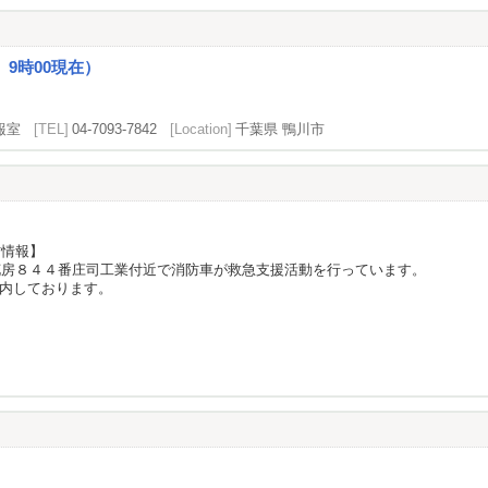
9時00現在）
報室
[TEL]
04-7093-7842
[Location]
千葉県 鴨川市
防情報】
花房８４４番庄司工業付近で消防車が救急支援活動を行っています。
内しております。