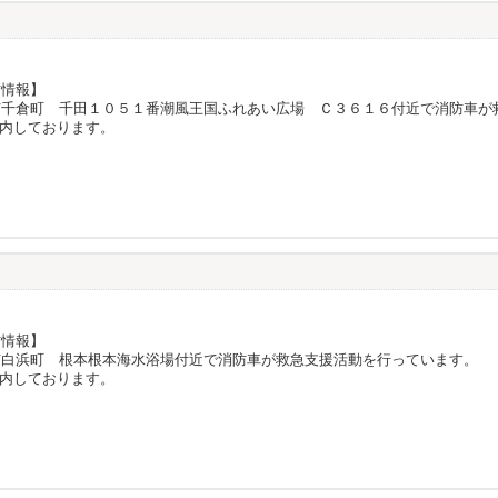
防情報】
市千倉町 千田１０５１番潮風王国ふれあい広場 Ｃ３６１６付近で消防車が
内しております。
防情報】
市白浜町 根本根本海水浴場付近で消防車が救急支援活動を行っています。
内しております。