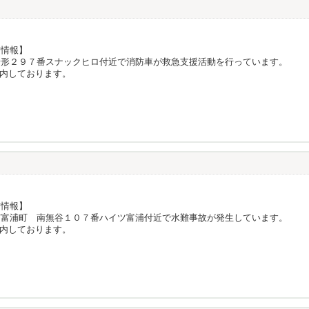
防情報】
船形２９７番スナックヒロ付近で消防車が救急支援活動を行っています。
内しております。
防情報】
市富浦町 南無谷１０７番ハイツ富浦付近で水難事故が発生しています。
内しております。