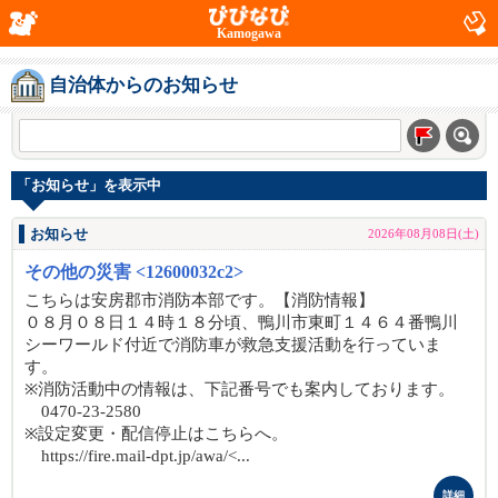
Kamogawa
自治体からのお知らせ
「お知らせ」を表示中
お知らせ
2026年08月08日(土)
その他の災害 <12600032c2>
こちらは安房郡市消防本部です。【消防情報】
０８月０８日１４時１８分頃、鴨川市東町１４６４番鴨川
シーワールド付近で消防車が救急支援活動を行っていま
す。
※消防活動中の情報は、下記番号でも案内しております。
0470-23-2580
※設定変更・配信停止はこちらへ。
https://fire.mail-dpt.jp/awa/<...
詳細