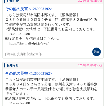
お知らせ
2026年08月05日(水)
その他の災害 <1260003192>
こちらは安房郡市消防本部です。【消防情報】
０８月０５日１２時３２分頃、館山市船形８２番光荘付近
で消防車が救急支援活動を行っています。
※消防活動中の情報は、下記番号でも案内しております。
0470-23-2580
※設定変更・配信停止はこちらへ。
https://fire.mail-dpt.jp/awa/
詳細
[登録者]
安房郡市消防本部
お知らせ
2026年08月04日(火)
その他の災害 <1260003162>
こちらは安房郡市消防本部です。【消防情報】
０８月０４日２２時２９分頃、鴨川市天津３４６６番特別
養護老人ホーム千の風清澄付近で消防車が救急支援活動を
行っています。
※消防活動中の情報は、下記番号でも案内しております。
0470-23-2580