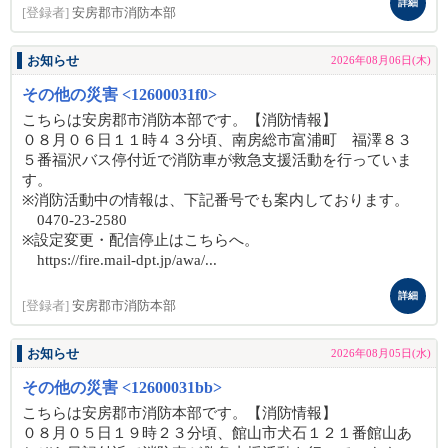
詳細
[登録者]
安房郡市消防本部
お知らせ
2026年08月06日(木)
その他の災害 <12600031f0>
こちらは安房郡市消防本部です。【消防情報】
０８月０６日１１時４３分頃、南房総市富浦町 福澤８３
５番福沢バス停付近で消防車が救急支援活動を行っていま
す。
※消防活動中の情報は、下記番号でも案内しております。
0470-23-2580
※設定変更・配信停止はこちらへ。
https://fire.mail-dpt.jp/awa/...
詳細
[登録者]
安房郡市消防本部
お知らせ
2026年08月05日(水)
その他の災害 <12600031bb>
こちらは安房郡市消防本部です。【消防情報】
０８月０５日１９時２３分頃、館山市犬石１２１番館山あ