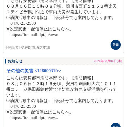
こちらは安房郡市消防本部です。【消防情報】
０８月０６日１５時０８分頃、鴨川市西町１１５３番楽天
ステイビラ鴨川付近で車両火災が発生しています。
※消防活動中の情報は、下記番号でも案内しております。
0470-23-2580
※設定変更・配信停止はこちらへ。
https://fire.mail-dpt.jp/awa/
詳細
[登録者]
安房郡市消防本部
お知らせ
2026年08月06日(木)
その他の災害 <12600031fc>
こちらは安房郡市消防本部です。【消防情報】
０８月０６日１３時１６分頃、安房郡鋸南町大六１０１１
番コテージ保田新館付近で消防車が救急支援活動を行って
います。
※消防活動中の情報は、下記番号でも案内しております。
0470-23-2580
※設定変更・配信停止はこちらへ。
https://fire.mail-dpt.jp/aw...