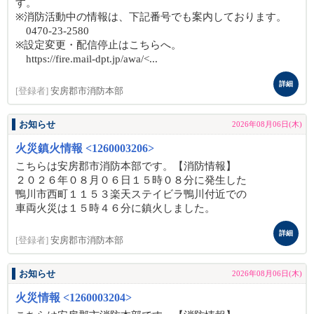
す。
※消防活動中の情報は、下記番号でも案内しております。
0470-23-2580
※設定変更・配信停止はこちらへ。
https://fire.mail-dpt.jp/awa/<...
詳細
[登録者]
安房郡市消防本部
お知らせ
2026年08月06日(木)
火災鎮火情報 <1260003206>
こちらは安房郡市消防本部です。【消防情報】
２０２６年０８月０６日１５時０８分に発生した
鴨川市西町１１５３楽天ステイビラ鴨川付近での
車両火災は１５時４６分に鎮火しました。
詳細
[登録者]
安房郡市消防本部
お知らせ
2026年08月06日(木)
火災情報 <1260003204>