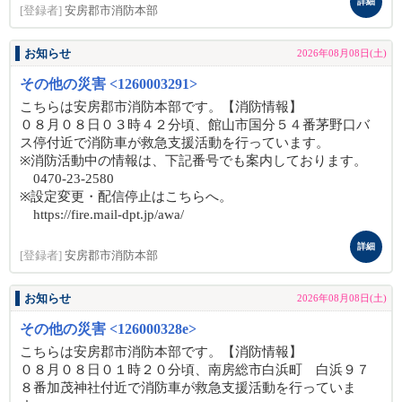
詳細
[登録者]
安房郡市消防本部
お知らせ
2026年08月08日(土)
その他の災害 <1260003291>
こちらは安房郡市消防本部です。【消防情報】
０８月０８日０３時４２分頃、館山市国分５４番茅野口バ
ス停付近で消防車が救急支援活動を行っています。
※消防活動中の情報は、下記番号でも案内しております。
0470-23-2580
※設定変更・配信停止はこちらへ。
https://fire.mail-dpt.jp/awa/
詳細
[登録者]
安房郡市消防本部
お知らせ
2026年08月08日(土)
その他の災害 <126000328e>
こちらは安房郡市消防本部です。【消防情報】
０８月０８日０１時２０分頃、南房総市白浜町 白浜９７
８番加茂神社付近で消防車が救急支援活動を行っていま