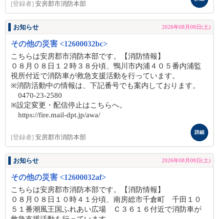
[登録者]
安房郡市消防本部
お知らせ
2026年08月08日(土)
その他の災害 <12600032bc>
こちらは安房郡市消防本部です。【消防情報】
０８月０８日１２時３８分頃、鴨川市内浦４０５番内浦監
視所付近で消防車が救急支援活動を行っています。
※消防活動中の情報は、下記番号でも案内しております。
0470-23-2580
※設定変更・配信停止はこちらへ。
https://fire.mail-dpt.jp/awa/
詳細
[登録者]
安房郡市消防本部
お知らせ
2026年08月08日(土)
その他の災害 <12600032af>
こちらは安房郡市消防本部です。【消防情報】
０８月０８日１０時４１分頃、南房総市千倉町 千田１０
５１番潮風王国ふれあい広場 Ｃ３６１６付近で消防車が