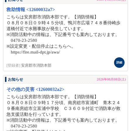
救助情報 <12600032a7>
こちらは安房郡市消防本部です。【消防情報】
０８月０８日０９時４５分頃、鴨川市広場７４８番待崎歩
道橋付近で水難事故が発生しています。
※消防活動中の情報は、下記番号でも案内しております。
0470-23-2580
※設定変更・配信停止はこちらへ。
https://fire.mail-dpt.jp/awa/
詳細
[登録者]
安房郡市消防本部
お知らせ
2026年08月08日(土)
その他の災害 <12600032a2>
こちらは安房郡市消防本部です。【消防情報】
０８月０８日０９時１７分頃、南房総市富浦町 青木２４
９番南房総市立富浦中学校 Ｃ３６０９付近で消防車が救
急支援活動を行っています。
※消防活動中の情報は、下記番号でも案内しております。
0470-23-2580