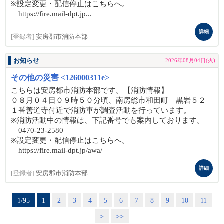
※設定変更・配信停止はこちらへ。
https://fire.mail-dpt.jp...
詳細
[登録者]
安房郡市消防本部
お知らせ
2026年08月04日(火)
その他の災害 <126000311e>
こちらは安房郡市消防本部です。【消防情報】
０８月０４日０９時５０分頃、南房総市和田町 黒岩５２
１番善道寺付近で消防車が調査活動を行っています。
※消防活動中の情報は、下記番号でも案内しております。
0470-23-2580
※設定変更・配信停止はこちらへ。
https://fire.mail-dpt.jp/awa/
詳細
[登録者]
安房郡市消防本部
1/95
1
2
3
4
5
6
7
8
9
10
11
>
>>