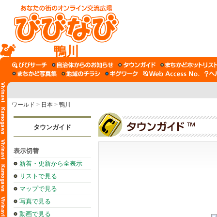
鴨川
ワールド
>
日本
>
鴨川
タウンガイド
表示切替
新着・更新から全表示
リストで見る
マップで見る
写真で見る
動画で見る