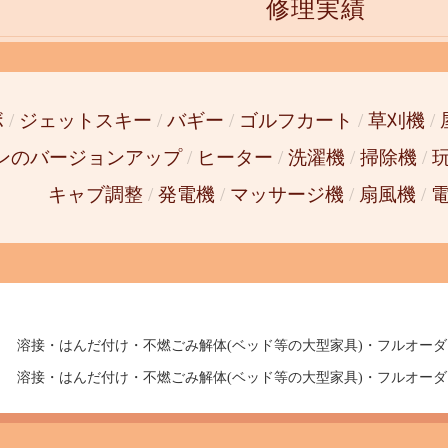
修理実績
ボ
/
ジェットスキー
/
バギー
/
ゴルフカート
/
草刈機
/
ンのバージョンアップ
/
ヒーター
/
洗濯機
/
掃除機
/
キャブ調整
/
発電機
/
マッサージ機
/
扇風機
/