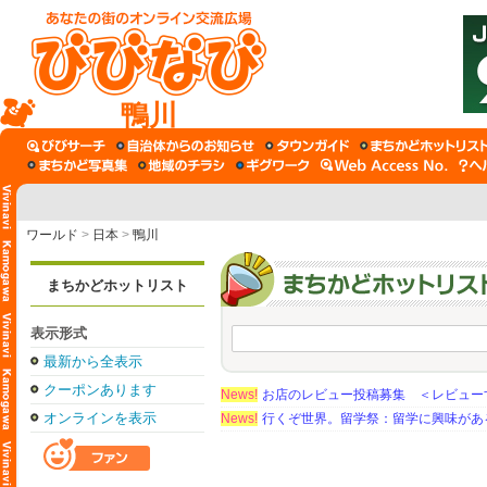
鴨川
ワールド
>
日本
>
鴨川
まちかどホットリスト
表示形式
最新から全表示
クーポンあります
News!
お店のレビュー投稿募集 ＜レビュー
オンラインを表示
News!
行くぞ世界。留学祭：留学に興味がある学