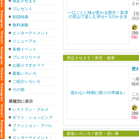
満足させます
さ
プレゼント
【
初回特典
20
無料体験
【
エンターテイメント
29
和
※
リニューアル
【
各種イベント
1セ
プレスリリース
満足させます / 美容・健康
【
お困りですか？？
和
使
募集いろいろ
＝
＼
ご紹介いろいろ
か
睡
ひ
その他
ま
こ
少
戸
業種別に表示
最
毎
レストラン・グルメ
温
29
ギフト・ショッピング
か
羽
す
1
ファッション・アパレ
寒
ル
セ
今
募集いろいろ / 教育・習い事
「
エンターテイメント・