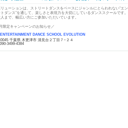
会金70％ＯＦＦ
ホテルオークラ宿泊券orランチ券プレゼント
ボリューションは、ストリートダンスをベースにジャンルにとらわれない“エ
パーソナルトレーニング30分無料チケット×2枚
ントダンス”を通して、楽しさと表現力を大切にしているダンススクールです
クラブ招待チケット2枚
大人まで、幅広い方にご参加いただいています。
テニススクール体験チケット1枚
5月限定キャンペーンのお知らせ／
の夏、あなただけの「大人の休日」をアクアかずさで始めてみませんか。
ENTERTAINMENT DANCE SCHOOL EVOLUTION
――――――――――――
2-0045 千葉県 木更津市 清見台２丁目７−２４
入会金 半額キャンペーン🎉
090-3499-4384
――――――――――――
00円→2,500円
中にご入会いただくと、入会金が【50％OFF】になります。
――――――――――――
体験レッスン ￥0🔥
――――――――――――
学・体験レッスンが無料！
めての方も安心してご参加いただけます。
になるクラスをぜひ体験してみてください。
――――――――――――
クラス紹介＝
ヒップホップクラス
礎からしっかり学べます。