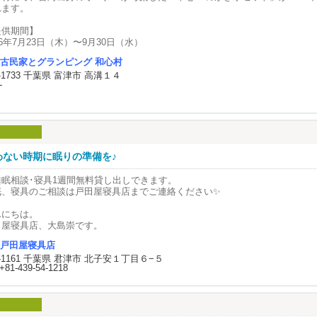
れます。
提供期間】
26年7月23日（木）〜9月30日（水）
古民家とグランピング 和心村
対象者】
9-1733 千葉県 富津市 高溝１４
心村の宿泊利用者および日帰りプラン利用者限定
-
かき氷目的のみ（一般カフェ営業）のご来場・ご予約はできません。
価格】
ット 2,000円
提供場所】
心村フロントのカフェスペース
わない時期に眠りの準備を♪
セット内容と楽しみ方＝
睡眠相談･寝具1週間無料貸し出しできます。
き氷の味の変化（3つの楽しみ）
眠、寝具のご相談は戸田屋寝具店までご連絡ください✨
と口目：最初は、何も加えずにそのままで。ミルクとマンゴーのやわらかな甘
。
んにちは。
し食べ進めたら：マンゴー果肉ソースを加えて食感と風味をプラス。
田屋寝具店、大島崇です。
後：練乳をかけてまろやかな余韻を楽しむ。
戸田屋寝具店
日ひどい暑さですね、、、。
かい麦茶
9-1161 千葉県 君津市 北子安１丁目６−５
+81-439-54-1218
き氷を味わった後、口の中を温めながら会話を楽しむための麦茶がセットにな
毛リフォーム、ふとんの打ち直しは
。
年通して受付しております。
くなってからだと時間を要してしまうので
ミの声と心地よい風を感じる夏の里山。ゆったりと流れる時間の中で、冷たく
の時期にリフォームされるお客様は多いです。
幸せ×3のかき氷」を味わってみませんか。