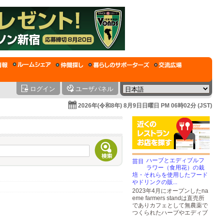
ログイン
ユーザパネル
2026年(令和8年) 8月9日日曜日 PM 06時02分 (JST)
ハーブとエディブルフ
ラワー（食用花）の栽
培・それらを使用したフード
やドリンクの販...
2023年4月にオープンしたna
eme farmers standは直売所
でありカフェとして無農薬で
つくられたハーブやエディブ