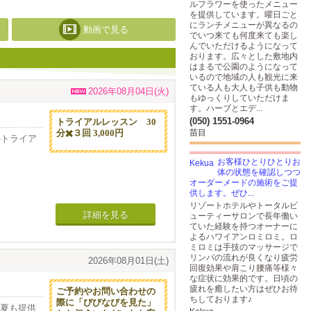
ルフラワーを使ったメニュー
を提供しています。曜日ごと
にランチメニューが異なるの
動画で見る
でいつ来ても何度来ても楽し
んでいただけるようになって
おります。広々とした敷地内
はまるで公園のようになって
いるので地域の人も観光に来
ている人も大人も子供も動物
2026年08月04日(火)
もゆっくりしていただけま
す。ハーブとエデ...
(050) 1551-0964
トライアルレッスン 30
分✖️３回 3,000円
苗目
のトライア
お客様ひとりひとりお
体の状態を確認しつつ
オーダーメードの施術をご提
供します。ぜひ...
ています。
リゾートホテルやトータルビ
詳細を見る
ューティーサロンで長年働い
ていた経験を持つオーナーに
よるハワイアンロミロミ。ロ
ミロミは手技のマッサージで
リンパの流れが良くなり疲労
2026年08月01日(土)
回復効果や肩こり腰痛等様々
な症状に効果的です。日頃の
疲れを癒したい方はぜひお待
ご予約やお問い合わせの
ちしております♪
際に「びびなびを見た」
年夏も提供