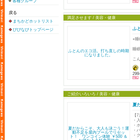
「
各種グループ
毎
お
お
■講
戻る
本
次回
満足させます / 美容・健康
まちかどホットリスト
使
■月
ふ
く
びびなびトップページ
（内
⭐︎
本
初回
ふ
Fの
睡
クー
こ
こ
◯
■
◯
ま
◯
29
ご
【
ご
【
寝
必
ご紹介いろいろ / 美容・健康
住所
お
夏
TEL
使
￥5
く
【
・入
■
本
・
ふ
・
・
・
（
こ