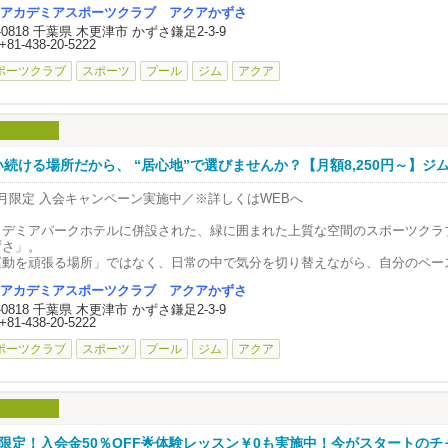
テニススクール無料体験
しまいっぱなしのおふとんを再生したい
アカデミアスポーツクラブ アクアかずさ
インスタグラムからも随時新着情報をご覧いただけます
重さやサイズを変更したい
2-0818 千葉県 木更津市 かずさ鎌足2-3-9
カデミアパークホテルに併設された、緑に囲まれた上質な空間のスポーツクラ
ttps://www.instagram.com/culcome_piacere/
長期間メンテナンスしていない等
+81-438-20-5222
ずさ」。
運動を頑張る場所」ではなく、日常の中で気分を切り替えながら、自分のペー
ポーツクラブ
スポーツ
プール
ジム
アクア
打ち直しはふとんに限らず
通い続けられる「大人の休日を愉しむ場所」です。
カルチャー君津は千葉県君津市にあるカルチャーセンターです。多彩な講座を
布団、お昼寝ふとん、ベビーふとん等にも
様のお越しを心よりお待ち申し上げております。
メイクする事ができます。
レーニングジム： 理想の体に近づくパーソナル指導
葉市・市原市・袖ヶ浦市・木更津市・君津市・富津市・館山市などの千葉県内
ール： 水の揺らぎと光に癒やされるリフレッシュタイム
こと東京都・神奈川県など幅広い地域からお越しいただいております。
羽毛リフォームも受付中ですので打ち直しや
タジオ： 仲間と楽しみ、心弾ませるエアロビクスや卓球
フォームで不明な点はなんでもお気軽にご相談ください。
ニス： 青空の下、爽快なショットでストレスを解放
い続ける場所だから、 “居心地”で選びませんか？【月額8,250円～】ジ
も、スタジオも、テニスも！
動もリフレッシュも、すべてがこの一か所で完結！
6月限定 入会キャンペーン実施中／※詳しくはWEBへ
の日の気分に合わせて通い方を選べるから、無理なく、心地よく続けられます
カデミアパークホテルに併設された、緑に囲まれた上質な空間のスポーツクラ
の夏、あなただけの「大人の休日」をアクアかずさで始めてみませんか？
ずさ」。
運動を頑張る場所」ではなく、日常の中で気分を切り替えながら、自分のペー
通い続けられる「大人の休日を愉しむ場所」です。
アカデミアスポーツクラブ アクアかずさ
2-0818 千葉県 木更津市 かずさ鎌足2-3-9
レーニングジム： 理想の体に近づくパーソナル指導
+81-438-20-5222
ール： 水の揺らぎと光に癒やされるリフレッシュタイム
タジオ： 仲間と楽しみ、心弾ませるエアロビクスや卓球
ポーツクラブ
スポーツ
プール
ジム
アクア
ニス： 青空の下、爽快なショットでストレスを解放
動もリフレッシュも、すべてがこの一か所で完結！
の日の気分に合わせて通い方を選べるから、無理なく、心地よく続けられます
6月の特別キャンペーン】
月限定！入会金50％OFF🌟体験レッスン￥0も実施中！今がスタートのチ