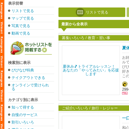
表示切替
リストで見る
リストで見る
マップで見る
最新から全表示
写真で見る
動画で見る
募集いろいろ / 教育・習い事
夏
お好
ル
検索別に表示
び
びびなび特典
好
こ
テイクアウトできる
君
オンラインで受けられ
る
29
は
お
カテゴリ別に表示
知って得する
ご紹介いろいろ / 旅行・レジャー
自慢のサービス
一
割引いろいろ
和