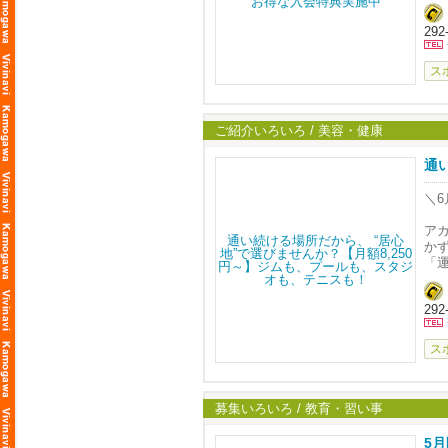
・
◯
・
◯
29
ア
h
◯
か
「
ス
※
く
★
座
皆
リ
ト
千
プ
の
ご紹介いろいろ / 美容・健康
☆
ス
リ
テ
通
ル
運
＼
そ
ア
こ
か
「
く
29
ト
プ
ス
ス
テ
運
そ
募集いろいろ / 教育・習い事
【
5