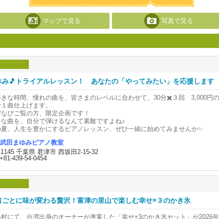
マップで見る
写真で見る
休み🎵トライアルレッスン！ あなたの「やってみたい」を応援します
きな時間、憧れの曲を、皆さまのレベルに合わせて、30分✖️３回 3,000円
で１曲仕上げます。
びなびご覧の方、限定企画です！
きな曲を、自分で弾けるなんて素敵ですよね♪
の夏、人生を豊かにするピアノレッスン、ぜひ一緒に始めてみませんか✨
武田まゆみピアノ教室
津エリアで、幼児・小学生から大人まで幅広く対応したピアノレッスンを行っ
9-1145 千葉県 君津市 西坂田2-15-32
じめての習い事にも安心な、楽しく学べるレッスンが特徴です。
+81-439-54-0454
気軽にお問い合わせください。
口ごとに味が変わる贅沢！富津の里山で楽しむ幸せ×３のかき氷
心村にて、台湾出身のオーナーが考案した「幸せ×3のかき氷セット」が2026