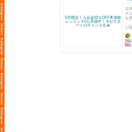
・入
🔥
・
エ
・
メ
・
ら
・
＼
こ
―
29
■ 
―
5,0
5月
―
■ 
―
見
初
気
―
＝
・
基