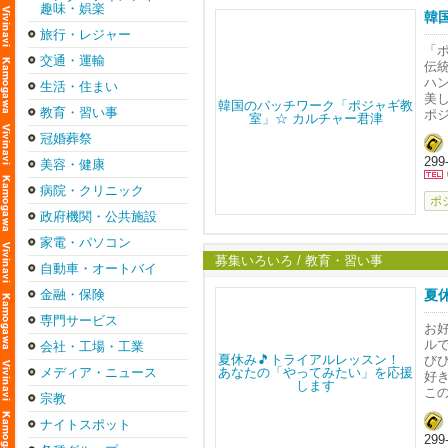
趣味・娯楽
こ
【
韓
旅行・レジャー
ご
「
―
交通・運輸
こ
伝
ハ
生活・住まい
和
◯
美
◯
教育・習い事
ポ
千
◯
冠婚葬祭
営
◯
最
定
◯
299
ー
美容・健康
◯
問
◯
病院・クリニック
上
ポ
電話
は
政府機関・公共施設
メ
い
羽
一
家電・パソコン
―
多
にな
募集いろいろ / 教育・習い事
自動車・オートバイ
羽
美
金融・保険
夏
新
す
専門サービス
お好
羽
随
ル
会社・工場・工業
メ
び
長
お
メディア・ニュース
好
せ
い
こ
半
宗教
===
【
君
ナイトスポット
【
29
は