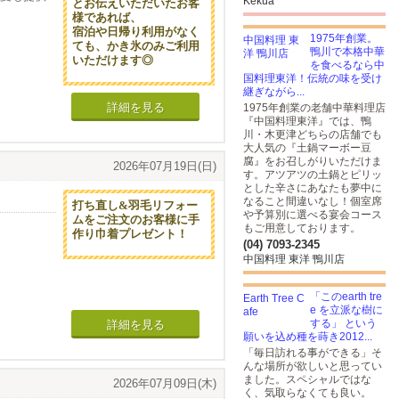
Kekua
とお伝えいただいたお客
様であれば、
宿泊や日帰り利用がなく
1975年創業。
ても、かき氷のみご利用
鴨川で本格中華
いただけます◎
を食べるなら中
国料理東洋！伝統の味を受け
継ぎながら...
詳細を見る
1975年創業の老舗中華料理店
『中国料理東洋』では、鴨
川・木更津どちらの店舗でも
大人気の『土鍋マーボー豆
腐』をお召しがりいただけま
2026年07月19日(日)
す。アツアツの土鍋とピリッ
とした辛さにあなたも夢中に
なること間違いなし！個室席
打ち直し&羽毛リフォー
や予算別に選べる宴会コース
ムをご注文のお客様に手
もご用意しております。
作り巾着プレゼント！
(04) 7093-2345
さをそのま
中国料理 東洋 鴨川店
「このearth tre
e を立派な樹に
する」 という
詳細を見る
願いを込め種を蒔き2012...
っていま
「毎日訪れる事ができる」そ
んな場所が欲しいと思ってい
ました。スペシャルではな
て温かい
2026年07月09日(木)
く、気取らなくても良い。