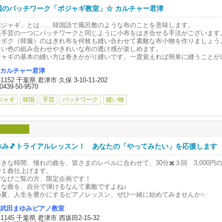
の夏、和心村でみなさまとお会いできるのを楽しみにしています。
羽毛ふとんのリフォーム】とは？
国のパッチワーク「ポジャギ教室」☆ カルチャー君津
使用中の羽毛ふとん
ポジャギ」とは……韓国語で風呂敷のような布のことを意味します。
・―・―・―・―・―・―・
んな症状ありませんか？？
統手芸の一つにパッチワークと同じように小布をはぎ合せる手法がございます
ンボク（韓服）のはぎれ布を何枚も縫い合わせて素敵な布小物を作りましょう
心村
暖かくなくなってきた
しい色の組み合わせやきれいな布の透け感が楽しめます。
羽毛が偏ってしまい扱いにくい
ジャギの基本の縫い方は巻きかがり縫いです。一度覚えれば簡単に縫うことが
葉県富津市高溝14
だいぶ汚れてきた
業時間：24h
破れてしまっている羽毛が出ている
カルチャー君津
初は麻でコースターや針刺しなどを作ります。その後、厚絹を使って福巾着や
休日なし
サイズを変更したい
-1152 千葉県 君津市 久保 3-10-11-202
などを作ります。
何年もメンテナンスをしていない
0439-50-9570
合せ受付時間
なんだか重くなった気がする
級者はタペストリーを予定しています。薄絹や麻は根気が必要ですが、出来上
ジャギ
韓国
手芸
パッチワーク
縫い物
：10:00～21:00
「布のステンドグラス」と表現されることもあるとても美しい物です。
ール：24h
ずれかを感じている方は
毛リフォームをおすすめします。
見細かい作業に見えますが集中して時間を忘れる手仕事はスーッと気持ちが落
・―・―・―・―・―・―・
くのお客様に喜んでいただいております。
ります♪
毛ふとんは完全個別洗浄して
しいポジャギの布作品をぜひいっしょに作りませんか。韓国が好きな方にもお
休み🎵トライアルレッスン！ あなたの「やってみたい」を応援します
品同様に生まれ変わります。
！珍しい素材や韓国独特の形を作って異文化体験をしましょう。
きな時間、憧れの曲を、皆さまのレベルに合わせて、30分✖️３回 3,000円
毛ふとんも
時、見学・体験も承っております。お気軽にお問い合わせください。
で１曲仕上げます。
ンテナンスなしで
びなびご覧の方、限定企画です！
期間使ったままだと
申し込み・お問い合わせは下記掲載のお電話もしくはメールフォームにてご連
きな曲を、自分で弾けるなんて素敵ですよね♪
っかくの羽毛の良さも
。
の夏、人生を豊かにするピアノレッスン、ぜひ一緒に始めてみませんか✨
減したままです。
=========================
受講生募集】
武田まゆみピアノ教室
津エリアで、幼児・小学生から大人まで幅広く対応したピアノレッスンを行っ
ふとんの打ち直しとは？？】
9-1145 千葉県 君津市 西坂田2-15-32
じめての習い事にも安心な、楽しく学べるレッスンが特徴です。