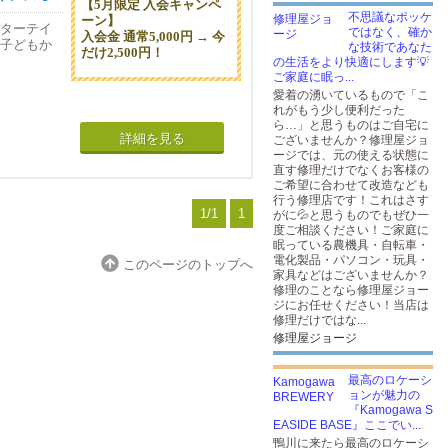
【5月限定 入会キャンペ
不思議なポッケ
ーン】
ンターテイ
ではなく、確か
入会金 通常5,000円 → 今
。子どもか
な技術であなた
だけ2,500円！
の生活をより快適にします💡
ご家庭に眠っ...
愛着の湧いているもので「こ
れがもう少し便利だった
ら…」と思うものはご自宅に
詳細を見る
ございませんか？修理屋ジョ
ージでは、元の使える状態に
直す修理だけでなくお客様の
ご希望に合わせて改造なども
行う修理店です！これはさす
1/1
1
がに💦と思うものでもぜひ一
度ご相談ください！ご家庭に
眠っている農機具・自転車・
電化製品・パソコン・玩具・
このページのトップへ
家具などはございませんか？
修理のことなら修理屋ジョー
ジにお任せください！当店は
修理だけではな...
修理屋ジョージ
最高のロケーシ
ョンが魅力の
『Kamogawa S
EASIDE BASE』ここでい...
鴨川に来たら最高のロケーシ