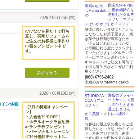
国産米粉🍚×鴨
川産有精卵🥚を
使用したグルテ
2026年06月25日(木)
ンフリーマフィ
ンはいかかですか？マフィ...
りなどを除
身体に優しい食材にとことん
びびなびを見た！で打ち
こだわったお菓子屋さん。焼
直し、羽毛リフォームを
き菓子は種類が豊富なため
地も新たに
50% OF
ご注文のお客様に手作り
「今日はどれにしようかな」
巾着をプレゼント中で
と毎回訪れる度にワクワクし
す。
ていただけます✨グルテンフ
リーはマフィン以外にもケー
いきます
キやタルトのご注文も可能で
す◎お誕生日などにぜひご利
用ください！
詳細を見る
(080) 6793-2462
米粉のおやつMama dakko
ます。
2026年06月18日(木)
海辺のプライベ
ートサロンで癒
コイン体験
しのひとときを
【7月の特別キャンペー
りなどを除
過ごしません
ン】
か？美髪・ストレス緩和・
・入会金70％OFF！
血...
・ホテルオークラ宿泊券
地も新たに
お客様に最上級の癒しをご提
orランチ券プレゼント
供したいという想いからイン
・パーソナルトレーニン
ド、東南アジア諸国、南米、
グ30分無料チケット2...
北米の様々な民族文化を自ら