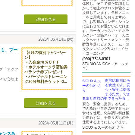
体験し、そこで得た知識を活
かして極上のサロン体験をご
ブ「アクア
提供しています。各種メニュ
ーをご用意しておりますの
スで心地よ
詳細を見る
で、お客様のコンディション
取りそろえ
に合わせてお選びいただけま
す。ヨーガレッスン・ミネラ
はもちろん
ルクレイ頭筋スパ・オーガニ
2026年05月14日(木)
ックヘナトリートメント・発
酵野草蒸しビオスチーム・頭
皮クレンジング&スパ・イヤ
ムも、プー
【6月の特別キャンペー
ーコーニング
ン】
(090) 7348-0301
・入会金70％ＯＦＦ
。
STUDIO ANICCA（アニッチ
・ホテルオークラ宿泊券
ャ）
ブ「アクア
orランチ券プレゼント
・パーソナルトレーニン
スで心地よ
南房総鴨川にあ
グ30分無料チケット×2...
る食堂です。安
心・安全に提供
するため、でき
る限り自然の中で育った食...
詳細を見る
安心・安全に提供するため、
できる限り自然の中で育った
食材を使用。化学調味料は極
力使わずに、手作りのものを
使用するようにしています。
。
2026年05月11日(月)
SIOUX & スーの台所 さら
ャンス💪