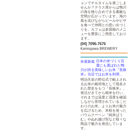
ョンでチルタイムを過ごしま
せんか？テラス席からは鴨川
の海を独り占めできる素敵な
空間が広がっています。海の
風を浴びながらビールやピザ
を食べて仲間との思い出づく
りを。カフェは多国籍のメニ
ューを豊富にご用意しており
ます。
(04) 7096-7676
Kamogawa BREWERY
日本の米づくり百
選にも選ばれた鴨
川が誇る美味しいお米『長狭
米』当店ではお米を利用...
明治天皇の即位式で献上され
るお米の栽培地として指名さ
れた歴史をもつ『長狭米』。
発注がきてから精米を行い、
それまでは温度と湿度を確認
しながら管理されているこだ
わりのお米。よりお米の魅力
を広げるため、米粉を使った
バウムクーヘン『純米ばう
む』やぬれ揚げ煎など様々な
商品で魅力を発信していま
す。