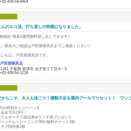
ポジャギ教室」の参加者を募集しています！
+81-439-54-0454
日使用する物なので
気軽にお問い合わせください。
ふとんを使い続けたままだと
座日程：月１回 日曜日 9:30〜11:30
来の機能は年々減少していきます。
は、7/12（日）
い続けて古くなったお布団の中わたをほぐし、高熱を当て汗の結晶やダニほこ
額費用合計 3,500円／月（教材費別途）
とんのエコ活。打ち直しの時期になりました。
ことで、わたに空気を含ませ、わた本来の風合いを取り戻すことをいいます。
訳 受講料＝3,300円／月 と 施設維持費＝200円／月）
睡眠相談･寝具1週間無料貸し出しできます⭐︎
来の風合いを取り戻すことで、古かったおふとんや潰れていたおふとんが側生
、入会金3,300円（２年間３講座有効）のところ「びびなびを見た！」で入会金
っくら蘇ります。
1,650円のお得なクーポンございます。
眠、寝具のご相談は戸田屋寝具店までご連絡ください✨
ポン期限 ▶ 2026年7月28日（火）まで
んな方におすすめです。
んにちは。戸田屋寝具店です。
しまいっぱなしのおふとんを再生したい
講座内容：韓国伝統工芸ポジャギの技法を習得し、いろいろな作品を仕上げて
重さやサイズを変更したい
戸田屋寝具店
もなく暑い夏がやってきます。
長期間メンテナンスしていない等
9-1161 千葉県 君津市 北子安１丁目６−５
質問等ございましたらいつでもお気軽にお問い合わせください。
+81-439-54-1218
ふとんの打ち直しとは？？】
質問等がございましたらお気軽にお問い合わせください。
カルチャー君津】
具は毎日使用する物なので汗をたくさん吸っているので見た目以上に汚れてい
ず定期的にメンテナンスしないと気持ちよく眠れません。
： 299-1152 千葉県 君津市 久保 3-10-11-202
ふとんを使い続けたままだと本来の機能は年々減少していきます。
だからこそ、大人も泳ごう！運動不足を屋内プールでリセット！ ワン
 : (0439) 50-9570
い続けて古くなったお布団の中わたをほぐし、高熱を当て汗の結晶やダニほこ
00 ＆ お得な入会特典実施中
ことで、わたに空気を含ませ、わた本来の風合いを取り戻すことをいいます。
7月の特別キャンペーン】
会金70％OFF！
お問い合わせ・詳細はこちらをご覧ください
来の風合いを取り戻すことで、古かったおふとんや潰れていたおふとんが側生
ホテルオークラ宿泊券orランチ券プレゼント
っくら蘇ります。
パーソナルトレーニング30分無料チケット2枚
カルチャー君津HP
https://www.culcome.com/
クラブ招待券2枚
お電話・メールフォームからお問い合わせください）
んな方におすすめです。