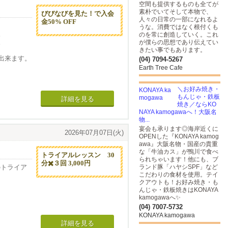
空間も提供するものも全てが
素朴でいてそして本物で、
びびなびを見た！で入会
人々の日常の一部になれるよ
金50% OFF
うな。消費ではなく根付くも
。
のを常に創造していく。これ
。
が僕らの思想であり伝えてい
きたい事でもあります。
出来ます。
(04) 7094-5267
Earth Tree Cafe
キーホルダ
＼お好み焼き・
もんじゃ・鉄板
がった作品
詳細を見る
焼き／ならKO
NAYA kamogawaへ！大阪名
物...
ち着き癒し
宴会も承ります◎海岸近くに
2026年07月07日(火)
OPENした『KONAYA kamog
awa』大阪名物・国産の貴重
すすめで
な「牛油カス」が鴨川で食べ
トライアルレッスン 30
られちゃいます！他にも、ブ
分✖️３回 3,000円
のトライア
ランド豚「ハヤシSPF」など
こだわりの食材を使用。テイ
クアウトも！お好み焼き・も
絡くださ
んじゃ・鉄板焼きはKONAYA
kamogawaへ✨
(04) 7007-5732
KONAYA kamogawa
ています。
詳細を見る