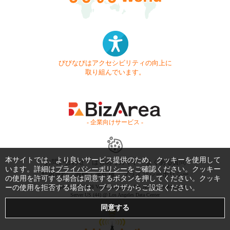
びびなびはアクセシビリティの向上に
取り組んでいます。
- 企業向けサービス -
本サイトでは、より良いサービス提供のため、クッキーを使用して
お問い合わせ
はじめてガイド
よくある質問
います。詳細は
プライバシーポリシー
をご確認ください。クッキー
利用規約
商標・著作権
プライバシーポリシー
の使用を許可する場合は同意するボタンを押してください。クッキ
ーの使用を拒否する場合は、ブラウザからご設定ください。
Copyright © 1999-2026 Vivid Navigation, Inc. All Rights Reserved.
Server US (44) @ Los Angeles Data Center