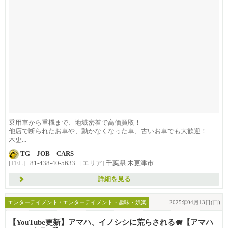
乗用車から重機まで、地域密着で高価買取！
他店で断られたお車や、動かなくなった車、古いお車でも大歓迎！
木更...
TG JOB CARS
[TEL]
+81-438-40-5633
[エリア]
千葉県 木更津市
詳細を見る
エンターテイメント / エンターテイメント・趣味・娯楽
2025年04月13日(日)
【YouTube更新】アマハ、イノシシに荒らされる🐗【アマハ