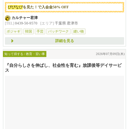
びびなび
を見た！で入会金50% OFF
カルチャー君津
[TEL]
0439-50-9570
[エリア]
千葉県 君津市
ポジャギ
韓国
手芸
パッチワーク
縫い物
詳細を見る
知って得する / 教育・習い事
2026年07月09日(木)
『自分らしさを伸ばし、社会性を育む』放課後等デイサービ
ス