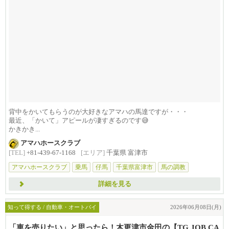
背中をかいてもらうのが大好きなアマハの馬達ですが・・・
最近、「かいて」アピールが凄すぎるのです😅
かきかき...
アマハホースクラブ
[TEL]
+81-439-67-1168
[エリア]
千葉県 富津市
アマハホースクラブ
乗馬
仔馬
千葉県富津市
馬の調教
詳細を見る
知って得する / 自動車・オートバイ
2026年06月08日(月)
「車を売りたい」と思ったら！木更津市金田の【TG JOB CA