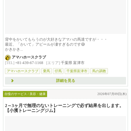
背中をかいてもらうのが大好きなアマハの馬達ですが・・・
最近、「かいて」アピールが凄すぎるのです😅
かきかき...
アマハホースクラブ
[TEL]
+81-439-67-1168
[エリア]
千葉県 富津市
アマハホースクラブ
乗馬
仔馬
千葉県富津市
馬の調教
詳細を見る
自慢のサービス / 美容・健康
2026年07月09日(木)
2～3ヶ月で無理のないトレーニングで必ず結果を出します。
【小濱トレーニングジム】