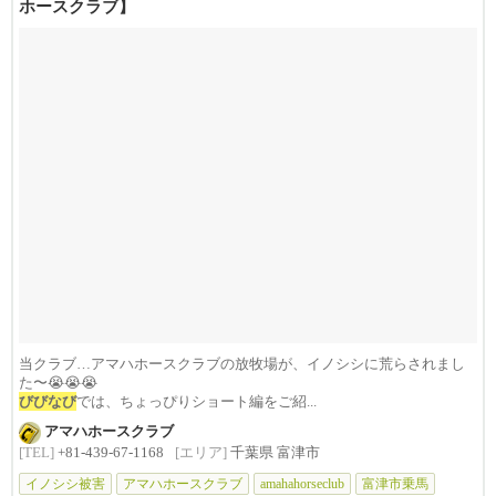
ホースクラブ】
当クラブ…アマハホースクラブの放牧場が、イノシシに荒らされまし
た〜😭😭😭
びびなび
では、ちょっぴりショート編をご紹...
アマハホースクラブ
[TEL]
+81-439-67-1168
[エリア]
千葉県 富津市
イノシシ被害
アマハホースクラブ
amahahorseclub
富津市乗馬
ウエス