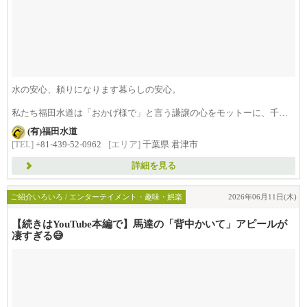
水の安心、頼りになります暮らしの安心。
私たち福田水道は「おかげ様で」と言う謙譲の心をモットーに、千葉
県...
(有)福田水道
[TEL]
+81-439-52-0962
[エリア]
千葉県 君津市
詳細を見る
ご紹介いろいろ / エンターテイメント・趣味・娯楽
2026年06月11日(木)
【続きはYouTube本編で】馬達の「背中かいて」アピールが
凄すぎる😅