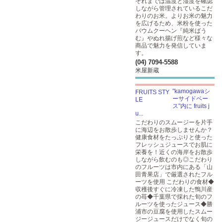
それまでは温度と湿度を確認
しながら管理されているこだ
わりのお米。よりお米の魅力
を広げるため、米粉を使った
バウムクーヘン『純米ばう
む』やぬれ揚げ煎など様々な
商品で魅力を発信していま
す。
(04) 7094-5588
米屋新蔵
"kamogawaシ
ーサイドベー
ス"内に fruits j
u...
こだわりのスムージーを片手
に海辺をお散歩しませんか？
健康食材をたっぷりと使った
フレッシュジュースでお肌に
栄養を！近くの海岸をお散歩
しながら飲むのも◎こだわり
のフルーツは市内にある「山
田青果店」で厳選されたフル
ーツを使用 こだわりの食材◆
収穫後すぐに冷凍した鴨川産
の苺◆千葉県で採れた旬のフ
ルーツを使ったジュース◆勝
浦市の豆腐を使用したスムー
ジージュースだけでなく旬の