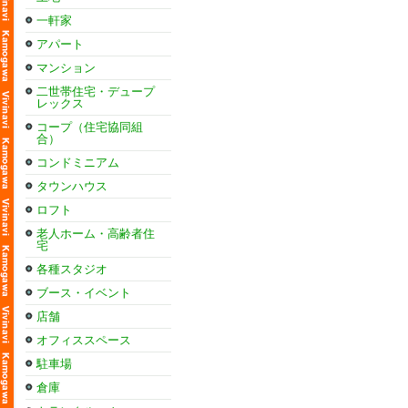
一軒家
アパート
マンション
二世帯住宅・デュープ
レックス
コープ（住宅協同組
合）
コンドミニアム
タウンハウス
ロフト
老人ホーム・高齢者住
宅
各種スタジオ
ブース・イベント
店舗
オフィススペース
駐車場
倉庫