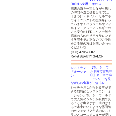
EAUTY SALON
Refletへ💎歴11年のス...
鴨川の海を一望しながら癒し
の時間を過ごせる当店では、
【まつげ・ネイル・セルフホ
ワイトニング】の施術を行っ
ています！パラジェルやフィ
ルイン、グルーアレルギーの
方も安心のLEDエクステ等今
話題のものがそろうサロンで
す💗完全予約制なのでご予約
をご希望の方はお問い合わせ
ください◎
(090) 4705-6607
Reflet BEAUTY SALON
【鴨川シーワー
ルド内で営業中
◎】東日本で唯
一“シャチ”を見
ながらお食事ができるレ...
シャチを見ながらお食事がで
きる幻想的なレストラン『オ
ーシャン』鴨川シーワールド
で大人気のシャチが真横で見
ることが出来ます。店内はま
るで水中にいるような雰囲気
のカフェテリア形式のレスト
ランとコースメニューが楽し