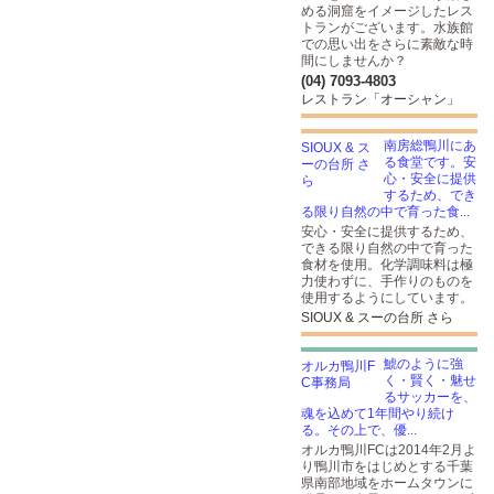
める洞窟をイメージしたレス
トランがございます。水族館
での思い出をさらに素敵な時
間にしませんか？
(04) 7093-4803
レストラン「オーシャン」
南房総鴨川にあ
る食堂です。安
心・安全に提供
するため、でき
る限り自然の中で育った食...
安心・安全に提供するため、
できる限り自然の中で育った
食材を使用。化学調味料は極
力使わずに、手作りのものを
使用するようにしています。
SIOUX & スーの台所 さら
鯱のように強
く・賢く・魅せ
るサッカーを、
魂を込めて1年間やり続け
る。その上で、優...
オルカ鴨川FCは2014年2月よ
り鴨川市をはじめとする千葉
県南部地域をホームタウンに