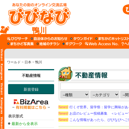
鴨川
ワールド
>
日本
>
鴨川
不動産情報
新規登録
News!
行くぞ世界。留学祭：留学に興味がある学
News!
お店のレビュー投稿募集 ＜レビュー
表示形式
News!
こんな情報があったら、びびなびへご
最新から全表示