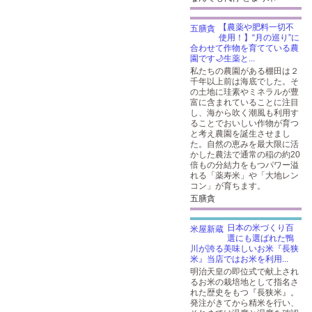
【農薬や肥料一切不
使用！】“月の巡り”に
合わせて作物を育てている農
園です🌙生薬と...
私たちの農園がある棚田は２
千年以上前は海底でした。そ
の土地に珪素やミネラルが豊
富に含まれていることに注目
し、海から吹く潮風も利用す
ることでおいしい作物が育つ
と考え農園を誕生させまし
た。自然の恵みを最大限に活
かした農法で通常の稲の約20
倍もの分結力をもつパワー溢
れる「薬寿米」や「大地レン
コン」が育ちます。
五膳貪
日本の米づくり百
選にも選ばれた鴨
川が誇る美味しいお米『長狭
米』当店ではお米を利用...
明治天皇の即位式で献上され
るお米の栽培地として指名さ
れた歴史をもつ『長狭米』。
発注がきてから精米を行い、