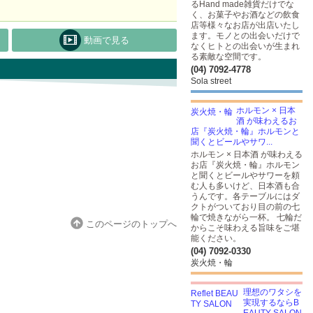
るHand made雑貨だけでな
く、お菓子やお酒などの飲食
店等様々なお店が出店いたし
ます。モノとの出会いだけで
動画で見る
なくヒトとの出会いが生まれ
る素敵な空間です。
(04) 7092-4778
Sola street
ホルモン × 日本
酒 が味わえるお
店『炭火焼・輪』ホルモンと
聞くとビールやサワ...
ホルモン × 日本酒 が味わえる
お店『炭火焼・輪』ホルモン
と聞くとビールやサワーを頼
む人も多いけど、日本酒も合
うんです。各テーブルにはダ
クトがついており目の前の七
輪で焼きながら一杯。 七輪だ
このページのトップへ
からこそ味わえる旨味をご堪
能ください。
(04) 7092-0330
炭火焼・輪
理想のワタシを
実現するならB