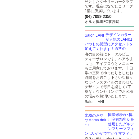
発足した女子サッカークラブ
です。現在はなでしこリーグ
1部に所属しています。
(04) 7099-2350
オルカ鴨川FC事務局
デザインカラー
が人気のLANIは
いつもの髪型にアクセントを
加えてくれます！通常の...
海の目の前にトータルビュー
ティーサロンです。ヘアやま
つ毛、アイブロウとメニュー
もご用意しております。非日
常の空間でゆったりとしたお
時間をお過ごし下さい♡様々
なライフスタイルの合わせた
デザインで毎日を楽しく♪丁
寧なカウンセリングでお客様
の悩みを解消いたします。
Salon LANI
国産米粉🍚×鴨
川産有精卵🥚を
使用したグルテ
ンフリーマフィ
ンはいかかですか？マフィ...