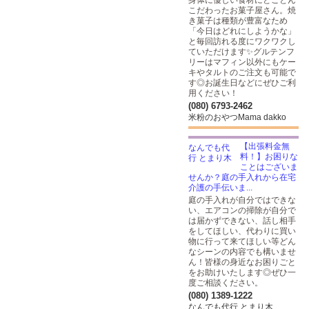
身体に優しい食材にとことん
こだわったお菓子屋さん。焼
き菓子は種類が豊富なため
「今日はどれにしようかな」
と毎回訪れる度にワクワクし
ていただけます✨グルテンフ
リーはマフィン以外にもケー
キやタルトのご注文も可能で
す◎お誕生日などにぜひご利
用ください！
(080) 6793-2462
米粉のおやつMama dakko
【出張料金無
料！】お困りな
ことはございま
せんか？庭の手入れから在宅
介護の手伝いま...
庭の手入れが自分ではできな
い、エアコンの掃除が自分で
は届かずできない、話し相手
をしてほしい、代わりに買い
物に行って来てほしい等どん
なシーンの内容でも構いませ
ん！皆様の身近なお困りごと
をお助けいたします◎ぜひ一
度ご相談ください。
(080) 1389-1222
なんでも代行 とまり木