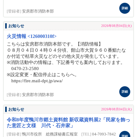
詳細
[登録者]
安房郡市消防本部
お知らせ
2026年08月04日(火)
火災情報 <126000310f>
こちらは安房郡市消防本部です。【消防情報】
０８月０４日０４時０４分頃、館山市大賀９６０番鮨たな
か付近で枯草火災などのその他火災が発生しています。
※消防活動中の情報は、下記番号でも案内しております。
0470-23-2580
※設定変更・配信停止はこちらへ。
https://fire.mail-dpt.jp/awa/
詳細
[登録者]
安房郡市消防本部
お知らせ
2026年08月04日(火)
令和8年度鴨川市郷土資料館 新収蔵資料展2「民家を飾っ
た意匠と文様 川代・石井家」
[登録者]
鴨川市役所 総務課秘書広報室
[TEL]
04-7093-7842
詳細