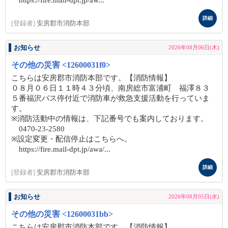
https://fire.mail-dpt.jp/aw...
詳細
[登録者]
安房郡市消防本部
お知らせ
2026年08月06日(木)
その他の災害 <12600031f0>
こちらは安房郡市消防本部です。【消防情報】
０８月０６日１１時４３分頃、南房総市富浦町 福澤８３
５番福沢バス停付近で消防車が救急支援活動を行っていま
す。
※消防活動中の情報は、下記番号でも案内しております。
0470-23-2580
※設定変更・配信停止はこちらへ。
https://fire.mail-dpt.jp/awa/...
詳細
[登録者]
安房郡市消防本部
お知らせ
2026年08月05日(水)
その他の災害 <12600031bb>
こちらは安房郡市消防本部です。【消防情報】