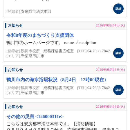
詳細
[登録者]
安房郡市消防本部
お知らせ
2026年08月04日(火)
令和8年度のまちづくり支援団体
鴨川市のホームページです。 name=description
[登録者]
鴨川市役所 総務課秘書広報室
[TEL]
04-7093-7842
詳細
[エリア]
千葉県 鴨川市
お知らせ
2026年08月04日(火)
鴨川市内の海水浴場状況（8月4日 12時00現在）
[登録者]
鴨川市役所 総務課秘書広報室
[TEL]
04-7093-7842
詳細
[エリア]
千葉県 鴨川市
お知らせ
2026年08月04日(火)
その他の災害 <126000311e>
こちらは安房郡市消防本部です。【消防情報】
０８月０４日０９時５０分頃、南房総市和田町 黒岩５２