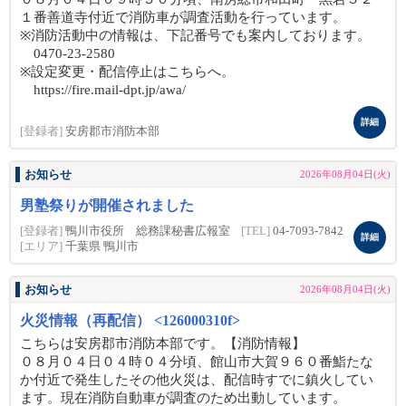
１番善道寺付近で消防車が調査活動を行っています。
※消防活動中の情報は、下記番号でも案内しております。
0470-23-2580
※設定変更・配信停止はこちらへ。
https://fire.mail-dpt.jp/awa/
詳細
[登録者]
安房郡市消防本部
お知らせ
2026年08月04日(火)
男塾祭りが開催されました
[登録者]
鴨川市役所 総務課秘書広報室
[TEL]
04-7093-7842
詳細
[エリア]
千葉県 鴨川市
お知らせ
2026年08月04日(火)
火災情報（再配信） <126000310f>
こちらは安房郡市消防本部です。【消防情報】
０８月０４日０４時０４分頃、館山市大賀９６０番鮨たな
か付近で発生したその他火災は、配信時すでに鎮火してい
ます。現在消防自動車が調査のため出動しています。