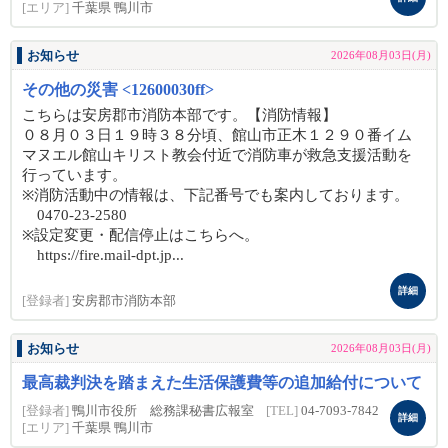
[エリア]
千葉県 鴨川市
お知らせ
2026年08月03日(月)
その他の災害 <12600030ff>
こちらは安房郡市消防本部です。【消防情報】
０８月０３日１９時３８分頃、館山市正木１２９０番イム
マヌエル館山キリスト教会付近で消防車が救急支援活動を
行っています。
※消防活動中の情報は、下記番号でも案内しております。
0470-23-2580
※設定変更・配信停止はこちらへ。
https://fire.mail-dpt.jp...
詳細
[登録者]
安房郡市消防本部
お知らせ
2026年08月03日(月)
最高裁判決を踏まえた生活保護費等の追加給付について
[登録者]
鴨川市役所 総務課秘書広報室
[TEL]
04-7093-7842
詳細
[エリア]
千葉県 鴨川市