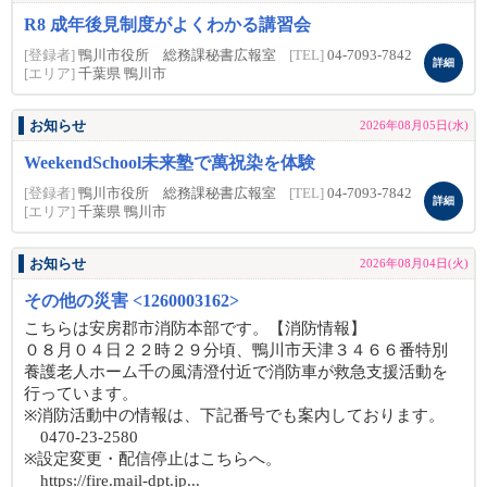
R8 成年後見制度がよくわかる講習会
[登録者]
鴨川市役所 総務課秘書広報室
[TEL]
04-7093-7842
詳細
[エリア]
千葉県 鴨川市
お知らせ
2026年08月05日(水)
WeekendSchool未来塾で萬祝染を体験
[登録者]
鴨川市役所 総務課秘書広報室
[TEL]
04-7093-7842
詳細
[エリア]
千葉県 鴨川市
お知らせ
2026年08月04日(火)
その他の災害 <1260003162>
こちらは安房郡市消防本部です。【消防情報】
０８月０４日２２時２９分頃、鴨川市天津３４６６番特別
養護老人ホーム千の風清澄付近で消防車が救急支援活動を
行っています。
※消防活動中の情報は、下記番号でも案内しております。
0470-23-2580
※設定変更・配信停止はこちらへ。
https://fire.mail-dpt.jp...