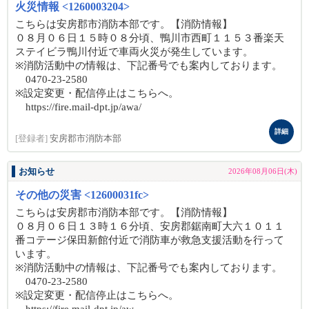
火災情報 <1260003204>
こちらは安房郡市消防本部です。【消防情報】
０８月０６日１５時０８分頃、鴨川市西町１１５３番楽天
ステイビラ鴨川付近で車両火災が発生しています。
※消防活動中の情報は、下記番号でも案内しております。
0470-23-2580
※設定変更・配信停止はこちらへ。
https://fire.mail-dpt.jp/awa/
詳細
[登録者]
安房郡市消防本部
お知らせ
2026年08月06日(木)
その他の災害 <12600031fc>
こちらは安房郡市消防本部です。【消防情報】
０８月０６日１３時１６分頃、安房郡鋸南町大六１０１１
番コテージ保田新館付近で消防車が救急支援活動を行って
います。
※消防活動中の情報は、下記番号でも案内しております。
0470-23-2580
※設定変更・配信停止はこちらへ。