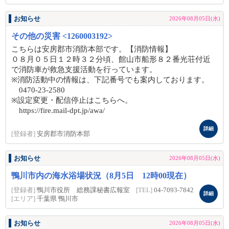
お知らせ
2026年08月05日(水)
その他の災害 <1260003192>
こちらは安房郡市消防本部です。【消防情報】
０８月０５日１２時３２分頃、館山市船形８２番光荘付近
で消防車が救急支援活動を行っています。
※消防活動中の情報は、下記番号でも案内しております。
0470-23-2580
※設定変更・配信停止はこちらへ。
https://fire.mail-dpt.jp/awa/
詳細
[登録者]
安房郡市消防本部
お知らせ
2026年08月05日(水)
鴨川市内の海水浴場状況（8月5日 12時00現在）
[登録者]
鴨川市役所 総務課秘書広報室
[TEL]
04-7093-7842
詳細
[エリア]
千葉県 鴨川市
お知らせ
2026年08月05日(水)