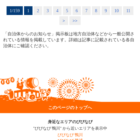
1/159
1
2
3
4
5
6
7
8
9
10
11
>
>>
「自治体からのお知らせ」掲示板は地方自治体などから一般公開さ
れている情報を掲載しています。詳細は記事に記載されている各自
治体にご確認ください。
このページのトップへ
身近なエリアのびびなび
"びびなび 鴨川" から近いエリアを表示中
びびなび 鴨川