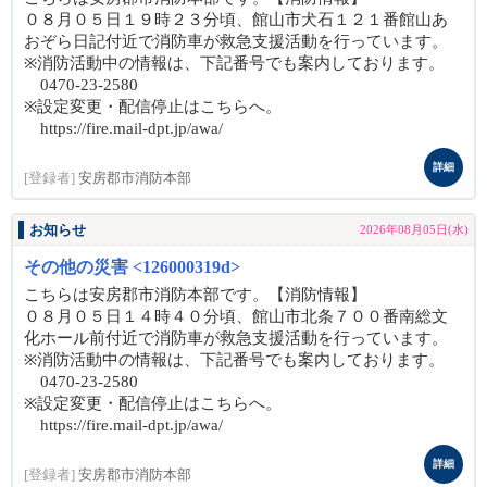
０８月０５日１９時２３分頃、館山市犬石１２１番館山あ
おぞら日記付近で消防車が救急支援活動を行っています。
※消防活動中の情報は、下記番号でも案内しております。
0470-23-2580
※設定変更・配信停止はこちらへ。
https://fire.mail-dpt.jp/awa/
詳細
[登録者]
安房郡市消防本部
お知らせ
2026年08月05日(水)
その他の災害 <126000319d>
こちらは安房郡市消防本部です。【消防情報】
０８月０５日１４時４０分頃、館山市北条７００番南総文
化ホール前付近で消防車が救急支援活動を行っています。
※消防活動中の情報は、下記番号でも案内しております。
0470-23-2580
※設定変更・配信停止はこちらへ。
https://fire.mail-dpt.jp/awa/
詳細
[登録者]
安房郡市消防本部