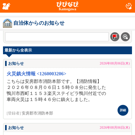
Kamogawa
自治体からのお知らせ
最新から全表示
お知らせ
2026年08月06日(木)
火災鎮火情報 <1260003206>
こちらは安房郡市消防本部です。【消防情報】
２０２６年０８月０６日１５時０８分に発生した
鴨川市西町１１５３楽天ステイビラ鴨川付近での
車両火災は１５時４６分に鎮火しました。
詳細
[登録者]
安房郡市消防本部
お知らせ
2026年08月06日(木)