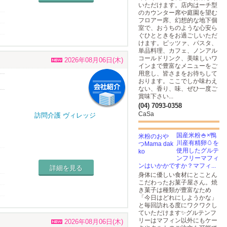
いただけます。店内はーチ型
のカウンター席や庭園を望む
フロアー席、幻想的な地下個
室で、おうちのような心安ら
ぐひとときをお過ごしいただ
けます。ピッツァ、パスタ、
単品料理、カフェ、ノンアル
コールドリンク、美味しいワ
2026年08月06日(木)
インまで豊富なメニューをご
用意し、皆さまをお待ちして
おります。ここでしか味わえ
ない、香り、味、ぜひ一度ご
賞味下さい...
(04) 7093-0358
CaSa
国産米粉🍚×鴨
川産有精卵🥚を
使用したグルテ
ンフリーマフィ
ンはいかかですか？マフィ...
詳細を見る
身体に優しい食材にとことん
こだわったお菓子屋さん。焼
き菓子は種類が豊富なため
「今日はどれにしようかな」
と毎回訪れる度にワクワクし
ていただけます✨グルテンフ
リーはマフィン以外にもケー
2026年08月06日(木)