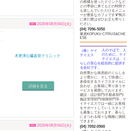
の柑橘を使ったドリンクなど
どの季節に来てもどの時間で
も楽しんでいただけるメニュ
ーが豊富なカフェです🍹鴨川
に来た際はぜひお立ち寄りく
2026年08月04日(火)
ださい。
(04) 7096-5050
果房KOFUKU CITRUS&CHE
ESE
人のそばで、人
のために。ケイ
テイエスは、く
らしの安心を総合的に提供す
る会社です。
自然豊かな南房総のくらしを
より豊かに、そして快適に。
多様化するライフスタイルに
詳細を見る
合わせ、お客様に寄り添うサ
ービスを展開しております。
建設・設計部門/不動産部門/
施設管理部門/保険部門等…ケ
り
イテイエスでは一緒にお客様
をサポートしていくスタッフ
も募集しております。暮らし
にまつわる様々な職種に挑戦
できます。
2026年08月04日(火)
(04) 7092-0900