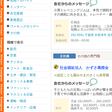
短期アルバイト
インターン
小濱トレーニングジムは、本気で挑戦
在宅業務
その挑戦に向き合える、トレーナー・
業務委託
応相談
＼ここが特徴／
給与
ワーキングホリデー
お客様への提供価格は、ご自
✅ 結果と継続にこだわる
報酬は 売上の6割〜7割 が目安で
✅ 成長できる現場
その他
292-0041 千葉県 木更津市
勤務地
✅ 挑戦できる環境
08:00～00:00
勤務時間
職種で表示
【重要】集客について
当ジムでは、既存のお客様を新しいス
販売
担当するお客様は、ご自身で集客（SN
営業
その他の専門職
ただし、完全に個人任せではなく、当ジ
デジタル
＜こんな方に向いています！＞
社会福祉法人 かずさ萬燈会
フード・飲食店
・自分の技術で勝負したい方
・自分の名前でお客様を増やしたい方
土木・建設・製造
≪認定こども園みやまのさくら保育園
・指導力を磨いて成長したい方
オフィス＆事務
・将来的に独立も視野に入れている方
ファッション
子どもたちの元気いっぱいの声が響き
＜当ジムの方針と合わない働き方の例
子育て中の職員も活躍中！お気軽にお
マスコミ＆出版
・既存のお客様を引き継いでもらうこ
・集客は行わず、予約が入るのを待つ
運輸・物流
月給 192,800円 ～ 266,100円
・指導や施術を「作業」として捉えて
基本給 162,800円～236,10
インテリア・設備
・チームワークや周囲との調和を大切
給与
職務手当 30,000円