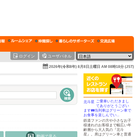
ログイン
ユーザパネル
2026年(令和8年) 8月8日土曜日 AM 08時18分 (JST)
ご乗車いただきまし
てありがとうござい
ます🚃当列車はグリーン車で
お食事を楽しんでい...
鉄道ファンの方や小さなお子
様連れのお客様まで幅広い年
齢層から大人気の『北斗
星』。席はグリーン車と普通
動画で見る