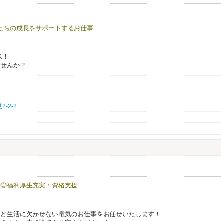
ることはもちろん、
かった」と思える職場であることを大切にしています。
たちの成長をサポートするお仕事
組める――
きる職場です。
K！
ませんか？
理なく働けるので、子育て世代も活躍中！
と一緒に働きませんか？
2-2-2
で、働きながらスキルアップを目指せます✨
気軽にお電話ください。
して自分らしく成長出来る居場所作りを目指しています。
る環境でお子様の成長を見守りませんか？
、ぜひお気軽にお問合せください！
遇◎福利厚生充実・資格支援
など生活に欠かせない電気のお仕事をお任せいたします！