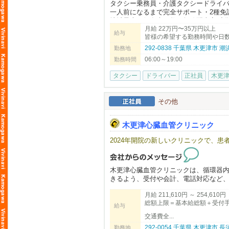
タクシー乗務員・介護タクシードライ
一人前になるまで完全サポート・2種免
地域最大の保有車両数・無線配車率6割
月給 22万円〜35万円以上
ライフスタイルに合わせた勤務が可能
給与
皆様の希望する勤務時間や日数
ーの本当の姿をお伝えします！
292-0838 千葉県 木更津市
勤務地
男性・女性・未経験者でも大丈夫です
06:00～19:00
勤務時間
2種免許取得費用は全額会社で負担し、
入社祝金などの給与保障制度も充実し
タクシー
ドライバー
正社員
木更
京成タクシーかずさでは、未経験者の
働く上で、不安に思うことに「道がわ
その他
一人ひとりに合った研修を行っており
木更津心臓血管クリニック
【会社説明会のおしらせ】
会社説明会は木更津・袖ケ浦・館山等
2024年開院の新しいクリニックで、
スケジュールはこちらからご確認いた
https://www.keiseitaxi.jp/kazusa/sessio
木更津心臓血管クリニックは、循環器
きるよう、受付や会計、電話対応など
す。
月給 211,610円 ～ 254,610円
総額上限＝基本給総額＋受付手当
💡 未経験・無資格でも安心！
給与
パソコンの基本入力スキルがあれば、
交通費全...
丁寧にサポートしてくれます。
292-0054 千葉県 木更津市
勤務地