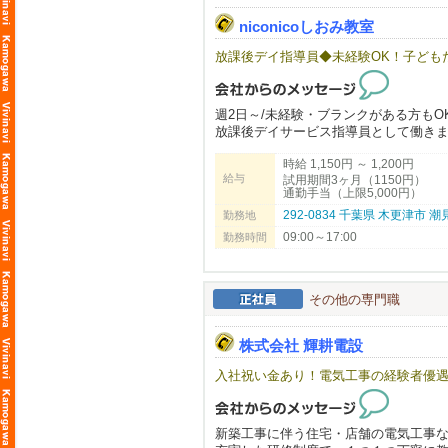
患者さまにとって安心できる場所であ
niconicoしおみ教室
スタッフにとっても「ここで働けてよ
放課後デイ指導員◆未経験OK！子ども
プライベートも大切にしながら、
仕事には真剣に、そして前向きに取り
そんなメリハリのある働き方を実現で
週2日～/未経験・ブランクがある方もO
放課後デイサービス指導員として働き
◎年齢不問
◎経験が浅い方も歓迎
時給 1,150円 ～ 1,200円
マイカー通勤◎ ご都合に合わせて無
◎ブランクのある方も歓迎
給与
試用期間3ヶ月（1150円）
柔軟にお勤めいただけます。
通勤手当（上限5,000円）
地域医療に貢献したい方、ぜひ私たち
292-0834 千葉県 木更津市 潮見
勤務地
また、資格取得支援制度がありますの
09:00～17:00
勤務時間
何かわからないことがあれば、先ずは
一人ひとりが持つ可能性を広げ、安心
TEL：0438-38-5885
小さな成功体験を積み重ねる事が出来
その他の専門職
子どもたちの生活支援に興味のある方
♢♢♢♢♢♢
株式会社 輝耕電設
放課後等デイサービス
niconicoしおみ教室
入社祝い金あり！電気工事の経験者優
千葉県木更津市潮見2-2-2
☎0438-25-8181
♢♢♢♢♢♢
新築工事に伴う住宅・店舗の電気工事