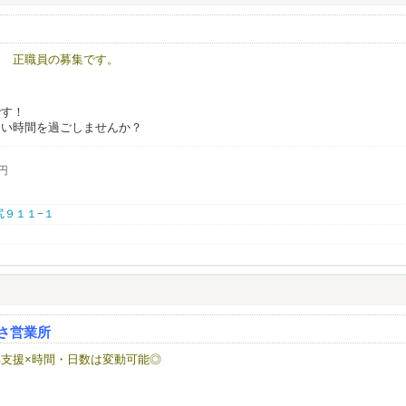
≫ 正職員の募集です。
です！
しい時間を過ごしませんか？
0円
井尻９１１−１
ずさ営業所
支援×時間・日数は変動可能◎