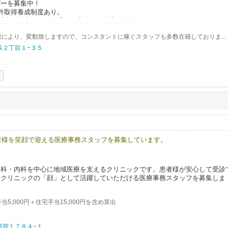
バーを募集中！
許取得養成制度あり。
以上！効率よく、無理なく安定した収入を確保。
です。随時、説明会も開催中。一日の流れや休みの取り方などさまざまなタク
により、変動致しますので、コンスタントに稼ぐスタッフも多数在籍しておりま...
 潮浜２丁目１−３５
。
教習期間にも手当を支給します。
ています。
津
方でも安心して働ける環境が整っています。
からない」や「お客様の対応がわからない」などがありますが
ます。
でも随時開催中！ ※公民館のご都合により中止になる可能性がございます。
患者様を笑顔で迎える医療事務スタッフを募集しています。
だけます。詳しくはご覧ください。
n_schedule/
内科・内科を中心に地域医療を支えるクリニックです。患者様が安心して受診
、クリニックの「顔」として活躍していただける医療事務スタッフを募集しま
5,000円＋住宅手当15,000円を含め算出
医療業界が初めての方や資格をお持ちでない方も応募可能です。先輩スタッフ
 長須賀１７８４−１