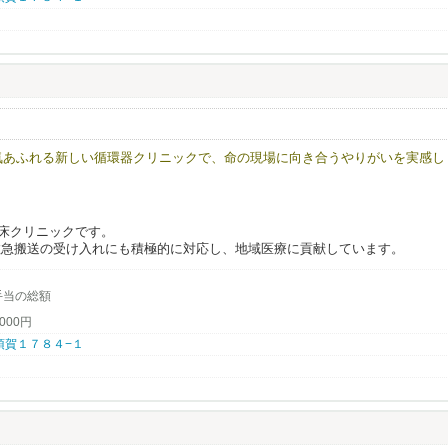
よく働きたい方
たは未経験から医療業界に挑戦したい方
定した正社員求人を探している方
えるクリニックを盛り上げていきませんか？
活気あふれる新しい循環器クリニックで、命の現場に向き合うやりがいを実感し
有床クリニックです。
救急搬送の受け入れにも積極的に対応し、地域医療に貢献しています。
手当の総額
若い世代のスタッフが多数活躍しています。
000円
 長須賀１７８４−１
医療現場」だからこそ、医療の最前線で患者様が回復していく姿や、日常を取
きるため、日々の業務に大きなやりがいと誇りを感じられます。
感を持って働き、患者様に寄り添った温かいケアを提供したい方
ョナルとして成長したい意欲のある方