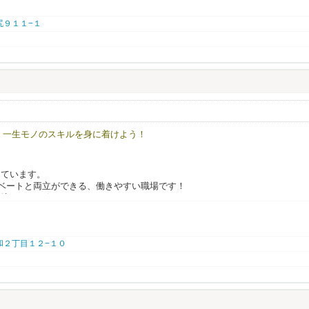
井尻９１１−１
で、一生モノのスキルを身に着けよう！
しています。
イベートと両立ができる、働きやすい職場です！
環境づくりを行っています。
 大和２丁目１２−１０