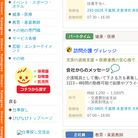
イベント・スポーツ・
扶養手当<...
ホテル
292-0026 千葉県 木更津市 
勤務地
健康・医療
07:30～16:30
勤務時間
教育・家庭教師
その他の専門職
健康・医療
サービス各種
芸能・エンターテイメ
ント
訪問介護 ヴィレッジ
その他
充実の資格支援 × 医療連携の安心感
介護職員として働いて下さる方を募集
1日3～4時間の勤務可能で副業やプラ
女性の多い職場の為女性が働きやすい
時給 1,200 ～ 1,500円
給与
・交通費別途支給
戻る
・深夜割増あり
292-0805 千葉県 木更津市
勤務地
仕事探し
07:00～18:00
勤務時間
びびなびトップページ
教育・家庭教師