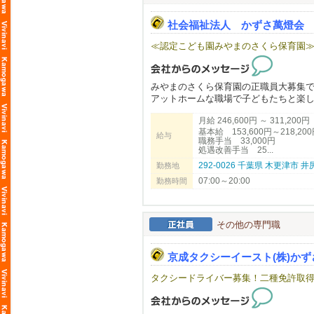
社会福祉法人 かずさ萬燈会
≪認定こども園みやまのさくら保育園
みやまのさくら保育園の正職員大募集
アットホームな職場で子どもたちと楽
お気軽にお問い合わせください。
月給 246,600円 ～ 311,200円
基本給 153,600円～218,20
給与
職務手当 33,000円
処遇改善手当 25...
292-0026 千葉県 木更津市 
勤務地
07:00～20:00
勤務時間
その他の専門職
京成タクシーイースト(株)か
タクシードライバー募集！二種免許取得