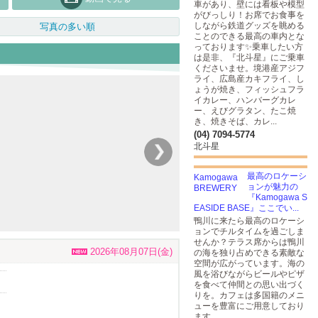
車があり、壁には看板や模型
がびっしり！お席でお食事を
しながら鉄道グッズを眺める
写真の多い順
ことのできる最高の車内とな
っております✨乗車したい方
は是非、『北斗星』にご乗車
くださいませ。境港産アジフ
ライ、広島産カキフライ、し
ょうが焼き、フィッシュフラ
イカレー、ハンバーグカレ
ー、えびグラタン、たこ焼
き、焼きそば、カレ...
(04) 7094-5774
北斗星
最高のロケーシ
ョンが魅力の
『Kamogawa S
EASIDE BASE』ここでい...
鴨川に来たら最高のロケーシ
ョンでチルタイムを過ごしま
せんか？テラス席からは鴨川
2026年08月07日(金)
の海を独り占めできる素敵な
空間が広がっています。海の
風を浴びながらビールやピザ
を食べて仲間との思い出づく
りを。カフェは多国籍のメニ
ューを豊富にご用意しており
ます。