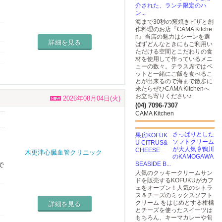
介された、ランチ限定のハ
ン...
海まで30秒の窯焼きピザと​創
シ
作料理のお店『CAMA Kitche
n』当店の魅力はシーンを選
詳細を見る
ばずどんなときにもご利用い
ただける空間とこだわりの食
材を使用して作っているメニ
ューの数々。テラス席ではペ
ットと一緒にご飯を食べるこ
とが出来るので海まで散歩に
来たらぜひCAMA Kitchenへ
お立ち寄りください♪
2026年08月04日(火)
(04) 7096-7307
CAMA Kitchen
さっぱりとした
ソフトクリーム
が大人気🍦鴨川
のKAMOGAWA
SEASIDE B...
で
人気のクッキークリームサン
ドを販売するKOFUKUがカフ
ェをオープン！人気のシトラ
ス＆チーズのミックスソフト
クリーム をはじめとする柑橘
詳細を見る
が
とチーズを使ったスイーツは
もちろん、キーマカレーや旬