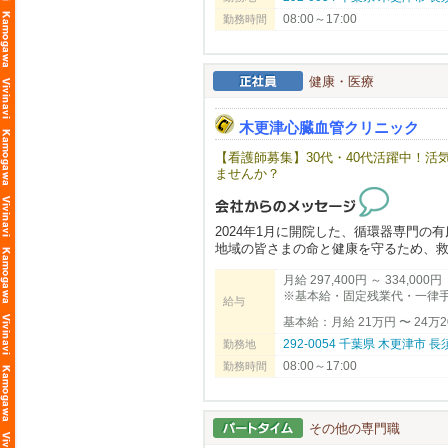
08:00～17:00
🎯 こんな人におすすめ！
勤務時間
・新しくきれいなクリニックで気持ち
・医療事務の経験を活かしたい方、ま
・木更津市周辺で、車通勤ができる安
健康・医療
新しい仲間とともに、地域の医療を支
木更津心臓血管クリニック
先ずは気軽にお電話ください。
TEL：0438-38-5885
【看護師募集】30代・40代活躍中！
ませんか？
2024年1月に開院した、循環器専門の
地域の皆さまの命と健康を守るため、
月給 297,400円 ～ 334,000円
◎フレッシュで活気あふれる職場環境
※基本給・固定残業代・一律
新しいクリニックということもあり、
給与
基本給：月給 21万円 〜 24万2
💡 この仕事のやりがい
292-0054 千葉県 木更津市
勤務地
循環器領域という「人の命に直結する
08:00～17:00
戻していく瞬間を直接目の当たりにで
勤務時間
🌟 こんな方をお待ちしています
・活気ある職場で、仲間とともに責任
その他の専門職
・自身のスキルを高め、プロフェッシ