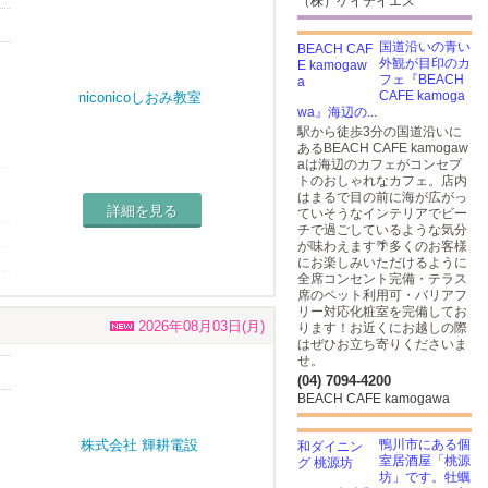
（株）ケイテイエス
国道沿いの青い
外観が目印のカ
フェ『BEACH
CAFE kamoga
wa』海辺の...
駅から徒歩3分の国道沿いに
あるBEACH CAFE kamogaw
aは海辺のカフェがコンセプ
トのおしゃれなカフェ。店内
はまるで目の前に海が広がっ
詳細を見る
ていそうなインテリアでビー
チで過ごしているような気分
が味わえます🌴多くのお客様
にお楽しみいただけるように
全席コンセント完備・テラス
席のペット利用可・バリアフ
リー対応化粧室を完備してお
2026年08月03日(月)
ります！お近くにお越しの際
はぜひお立ち寄りくださいま
せ。
(04) 7094-4200
BEACH CAFE kamogawa
鴨川市にある個
室居酒屋「桃源
坊」です。牡蠣