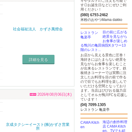
キやタルトのご注文も可能で
す◎お誕生日などにぜひご利
用ください！
(080) 6793-2462
米粉のおやつMama dakko
目の前に広がる
絶景を見ながら
お食事が楽しめ
る鴨川の亀田病院Kタワー13
階のレスト...
お店から見える景色に圧巻！
詳細を見る
海好きにはたまらない絶景を
見ながらお食事を楽しむこと
が出来るレストランです。鉄
板焼きコーナーでは実際に注
文したお料理を目の前で作る
ので目でもお料理を楽しんで
いただける空間となっており
ます。当店はびびおる協力店
2026年08月06日(木)
としてオルカ鴨川FCを応援し
ています！
(04) 7099-1305
レストラン 亀楽亭
海辺の創作料理
店 CAMA Kitch
en。TVでも紹