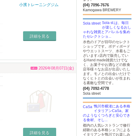
(04) 7096-7676
Kamogawa BREWERY
Sola st.は、毎日
が楽しくなるおし
ゃれな雑貨とアパレルを集め
詳細を見る
たセレクトショ...
水色のドアが目印のセレクト
ショップです。ボディボード
やウエットスーツ、水着もご
ざいます♪店内で販売してい
るHand made雑貨だけでな
く、お菓子やお酒などの飲食
2026年08月07日(金)
店等様々なお店が出店いたし
ます。モノとの出会いだけで
なくヒトとの出会いが生まれ
る素敵な空間です。
(04) 7092-4778
Sola street
鴨川市横渚にある本格
イタリアンCaSa。家
のようなくつろぎと安心でき
る食材、そし...
都内の人気レストランで修行
経験のある本格シェフによる
詳細を見る
イタリアンを鴨川でお楽しみ