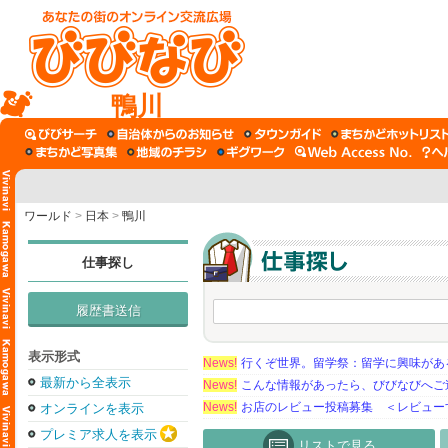
鴨川
ワールド
>
日本
>
鴨川
仕事探し
履歴書送信
表示形式
News!
行くぞ世界。留学祭：留学に興味がある学
最新から全表示
News!
こんな情報があったら、びびなびへご
News!
お店のレビュー投稿募集 ＜レビュー
オンラインを表示
プレミア求人を表示
リストで見る