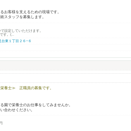
するお客様を支えるための現場です。
施術スタッフを募集します。
身で設定していただけます。
す。(...
 清見台東１丁目２６−６
タッフへ引き継ぐ形ではありません。
S・紹介など）して関係を築いていくスタイルです。
ムのホームページ・SNS等でもスタッフ紹介を行い、活動を後押しします。
 栄養士≫ 正職員の募集です。
渡る園で栄養士のお仕事をしてみませんか。
＞
問い合わせください。
とを前提に考えている方
スタンスの方
しまう方
0円
にできない方