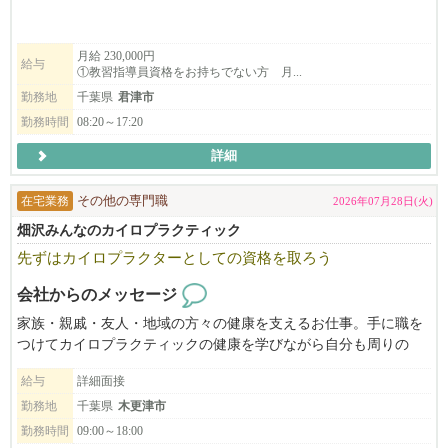
指導員資格をお持ちの千葉県外から移住される場合、最大80万円
の支援もあります！
詳しくはホームページをご覧くださいませ。
月給 230,000円
給与
①教習指導員資格をお持ちでない方 月...
勤務地
千葉県
君津市
勤務時間
08:20～17:20
詳細
在宅業務
その他の専門職
2026年07月28日(火)
畑沢みんなのカイロプラクティック
先ずはカイロプラクターとしての資格を取ろう
会社からのメッセージ
家族・親戚・友人・地域の方々の健康を支えるお仕事。手に職を
つけてカイロプラクティックの健康を学びながら自分も周りの
方々も健康になれるお仕事です。楽しく一緒にやっていきましょ
給与
詳細面接
う。
勤務地
千葉県
木更津市
勤務時間
09:00～18:00