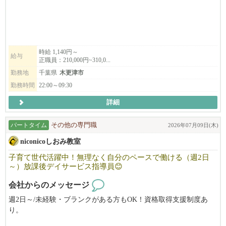
介護福祉士．サービス管理責任者等資格取得制度であなたの成長
を応援します。
・福祉、介護に興味のある方
・自分らしく働きたい方
・新しい会社ならではの環境と人間関係に惹かれる方
時給 1,140円～
給与
正職員：210,000円~310,0...
勤務地
千葉県
木更津市
勤務時間
22:00～09:30
詳細
パートタイム
その他の専門職
2026年07月09日(木)
niconicoしおみ教室
子育て世代活躍中！無理なく自分のペースで働ける（週2日
～）放課後デイサービス指導員😊
会社からのメッセージ
週2日～/未経験・ブランクがある方もOK！資格取得支援制度あ
り。
放課後デイサービス指導員として働きませんか？