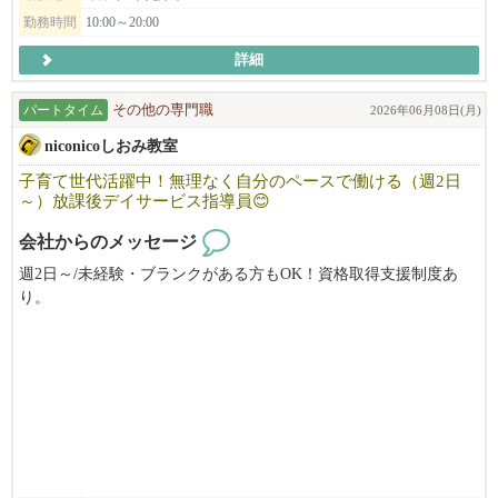
勤務時間
10:00～20:00
詳細
パートタイム
その他の専門職
2026年06月08日(月)
niconicoしおみ教室
子育て世代活躍中！無理なく自分のペースで働ける（週2日
～）放課後デイサービス指導員😊
会社からのメッセージ
週2日～/未経験・ブランクがある方もOK！資格取得支援制度あ
り。
放課後デイサービス指導員として働きませんか？
マイカー通勤◎ ご都合に合わせて無理なく働けるので、子育て
世代も活躍中！
柔軟にお勤めいただけます。
また、資格取得支援制度がありますので、働きながらスキルアッ
プを目指せます。