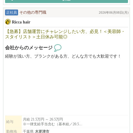
正社員
その他の専門職
2026年06月08日(月)
Ricca hair
【急募】店舗運営にチャレンジしたい方、必見！＜美容師・
スタイリスト＞土日休み可能◎
会社からのメッセージ
経験が浅い方、ブランクがある方、どんな方でも大歓迎です！
＼当店の魅力✨／
・月8日の休み
・有給休暇、土日休み可
・働き方の自由さ
・お給料の高さ
スタッフは、平均勤続年数5〜10年。近隣で独立して成功している
スタッフや、現在産休を取り、プライベートを大切にしているス
タッフが多数在籍しています。
月給 21.5万円 ～ 26.5万円
給与
※一律支給手当含む（基本給／20.5...
あなたも、仕事とプライベートを両立させながら、充実したサロ
ンワークを送ってみませんか？
勤務地
千葉県
木更津市