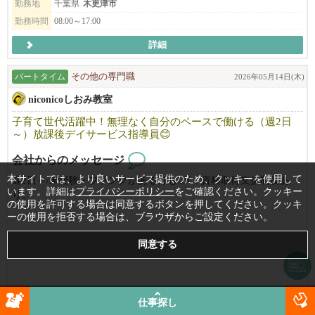
勤務地
千葉県
木更津市
勤務時間
08:00～17:00
詳細
パートタイム
その他の専門職
2026年05月14日(木)
niconicoしおみ教室
子育て世代活躍中！無理なく自分のペースで働ける（週2日
～）放課後デイサービス指導員😊
会社からのメッセージ
本サイトでは、より良いサービス提供のため、クッキーを使用して
週2日～/未経験・ブランクがある方もOK！資格取得支援制度あ
います。詳細は
プライバシーポリシー
をご確認ください。クッキー
り。
の使用を許可する場合は同意するボタンを押してください。クッキ
放課後デイサービス指導員として働きませんか？
ーの使用を拒否する場合は、ブラウザからご設定ください。
マイカー通勤◎ ご都合に合わせて無理なく働けるので、子育て
世代も活躍中！
柔軟にお勤めいただけます。
また、資格取得支援制度がありますので、働きながらスキルアッ
仕事探し
プを目指せます。