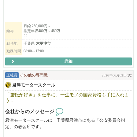
＊パートの方は、希望休の回数制限は一切ありません。
月給 260,000円～
給与
推定年収400万～480万
〇...
勤務地
千葉県
木更津市
勤務時間
08:00～17:00
詳細
正社員
その他の専門職
2026年06月02日(火)
君津モータースクール
「運転が好き」を仕事に。一生モノの国家資格も手に入れよ
う！
会社からのメッセージ
君津モータースクールは、千葉県君津市にある「公安委員会指
定」の教習所です。
千葉県内屈指の広⼤なコースを持つことで、教習⽣の⽅からも好