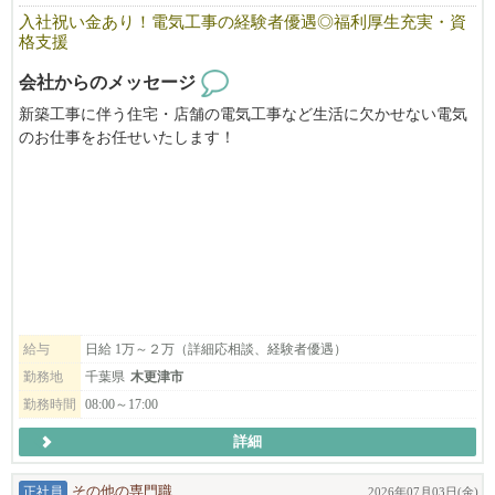
館のご都合により中止になる可能性がございます。
入社祝い金あり！電気工事の経験者優遇◎福利厚生充実・資
スケジュールはこちらからご確認いただけます。詳しくはご覧く
格支援
ださい。
会社からのメッセージ
https://www.keiseitaxi.jp/kazusa/session_schedule/
新築工事に伴う住宅・店舗の電気工事など生活に欠かせない電気
のお仕事をお任せいたします！
充実した研修制度で、１つ１つ丁寧に教えます、未経験でもご安
心ください！
経験者の方は高待遇でお迎えします。
「楽しく仕事をしよう」を合言葉に、和気あいあいとした職場
で、わからないことがあればすぐに聞ける環境にあります。
私たちと一緒に充実の日々を送りながら、手に職をつけてみませ
んか？
給与
日給 1万～２万（詳細応相談、経験者優遇）
お気軽にお問い合わせください｡
勤務地
千葉県
木更津市
TEL:080-5372-1000
勤務時間
08:00～17:00
「びびなびを見た」とお伝え頂けますとスムーズです。
詳細
正社員
その他の専門職
2026年07月03日(金)