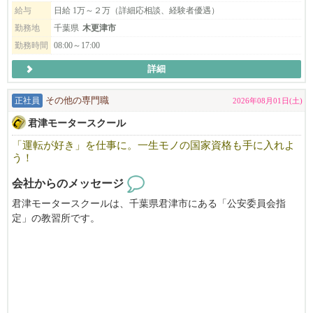
給与
日給 1万～２万（詳細応相談、経験者優遇）
お気軽にお問い合わせください｡
勤務地
千葉県
木更津市
TEL:080-5372-1000
勤務時間
08:00～17:00
「びびなびを見た」とお伝え頂けますとスムーズです。
詳細
正社員
その他の専門職
2026年08月01日(土)
君津モータースクール
「運転が好き」を仕事に。一生モノの国家資格も手に入れよ
う！
会社からのメッセージ
君津モータースクールは、千葉県君津市にある「公安委員会指
定」の教習所です。
千葉県内屈指の広⼤なコースを持つことで、教習⽣の⽅からも好
評をいただいております。充実したサービスを提供していくた
め、①教習指導員候補 ②教習指導員を募集しています。
普通車以外の車種（特殊車や二輪）の教習にも力を入れており、
多様な指導員資格の取得が可能です。