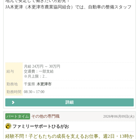
地元で安定して働きたい方必見！
JA木更津（木更津市農業協同組合）では、自動車の整備スタッフ
を募集しています。
地域の組合員さんとの距離も近く、「いつもありがとう」と直接
感謝される、やりがいのある仕事です。
長く安心して働ける環境で、あなたの経験を活かしませんか？職
場見学も可能ですので、お気軽にお問い合わせください！
月給 24万円 ～ 30万円
給与
交通費：一部支給
※月上限：2...
勤務地
千葉県
木更津市
勤務時間
08:30～17:00
詳細
パートタイム
その他の専門職
2026年06月09日(火)
ファミリーサポートひるがお
経験不問！子どもたちの成長を支えるお仕事。週2日・13時か