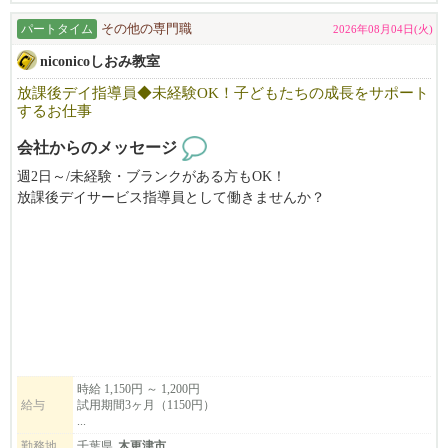
一人ひとりに合った研修を行っております。
パートタイム
その他の専門職
2026年08月04日(火)
【会社説明会のおしらせ】
niconicoしおみ教室
会社説明会は木更津・袖ケ浦・館山等でも随時開催中！ ※公民
館のご都合により中止になる可能性がございます。
放課後デイ指導員◆未経験OK！子どもたちの成長をサポート
スケジュールはこちらからご確認いただけます。詳しくはご覧く
するお仕事
ださい。
会社からのメッセージ
https://www.keiseitaxi.jp/kazusa/session_schedule/
週2日～/未経験・ブランクがある方もOK！
放課後デイサービス指導員として働きませんか？
マイカー通勤◎ ご都合に合わせて無理なく働けるので、子育て
世代も活躍中！
柔軟にお勤めいただけます。
また、資格取得支援制度がありますので、働きながらスキルアッ
プを目指せます✨
一人ひとりが持つ可能性を広げ、安心して自分らしく成長出来る
時給 1,150円 ～ 1,200円
給与
試用期間3ヶ月（1150円）
居場所作りを目指しています。
...
小さな成功体験を積み重ねる事が出来る環境でお子様の成長を見
勤務地
千葉県
木更津市