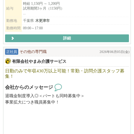
時給 1,150円 ～ 1,200円
給与
試用期間3ヶ月（1150円）
子どもたちの生活支援に興味のある方、ぜひご応募ください！
...
勤務地
千葉県
木更津市
勤務時間
09:00～17:00
詳細
正社員
その他の専門職
2026年06月05日(金)
有限会社やまみ介護サービス
日勤のみで年収430万以上可能！常勤・訪問介護スタッフ募
集！
会社からのメッセージ
退職金制度導入◎＜パートも同時募集中＞
事業拡大につき職員募集中！
『職員を大切にしたい』という想いから、全従業員対象のAIG業
務災害保険（ハイパーメディカル）に加入しています。
履歴書不要！カジュアル面談（職場見学）も可能◎家庭と両立OK
まずはお気軽にお電話下さい。