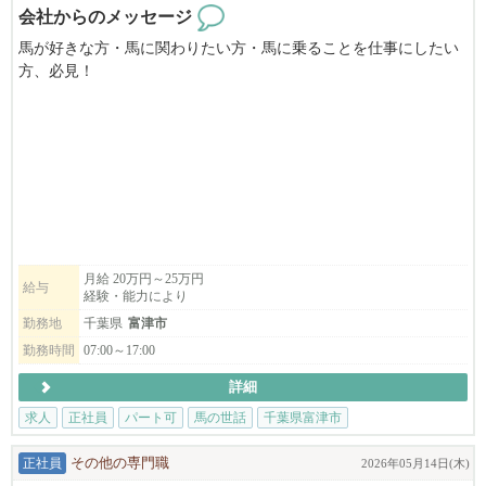
会社からのメッセージ
馬が好きな方・馬に関わりたい方・馬に乗ることを仕事にしたい
方、必見！
体力は使うけど、スタッフの人間関係が穏やかな職場なので、長
く働けます。
優しい馬達と成長してみませんか？
アマハホースクラブ では、
ウエスタン乗馬レッスンもさることながら
「レイニング」と呼ばれるアクロバティックな馬術競技で使う馬
を育てています。
月給 20万円～25万円
給与
経験・能力により
クラブに在籍している馬達のお世話をして、大会やレッスンのた
めにトレーニングしていくのがメインのお仕事になります。
勤務地
千葉県
富津市
勤務時間
07:00～17:00
緑豊かな丘陸に広がる穏やかな自然環境の中で、
詳細
穏やかな気性であるクォーターホース達と共に、私たちと一緒に
働きませんか？
求人
正社員
パート可
馬の世話
千葉県富津市
正社員
その他の専門職
2026年05月14日(木)