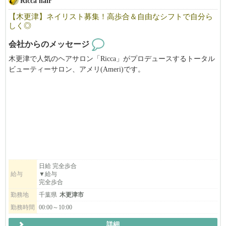
Ricca hair
【木更津】ネイリスト募集！高歩合＆自由なシフトで自分ら
しく◎
会社からのメッセージ
木更津で人気のヘアサロン「Ricca」がプロデュースするトータル
ビューティーサロン、アメリ(Ameri)です。
～ネイリストの業務委託～
木更津市エリアで募集開始！
ネイリストサロンの個人ブースの
運営をお任せします☆
施術メニュー・金額設定は自由♪
材料費や家賃は会社持ちです！
清掃や広告宣伝も不要
日給 完全歩合
給与
▼給与
完全歩合
勤務地
千葉県
木更津市
勤務時間
00:00～10:00
詳細