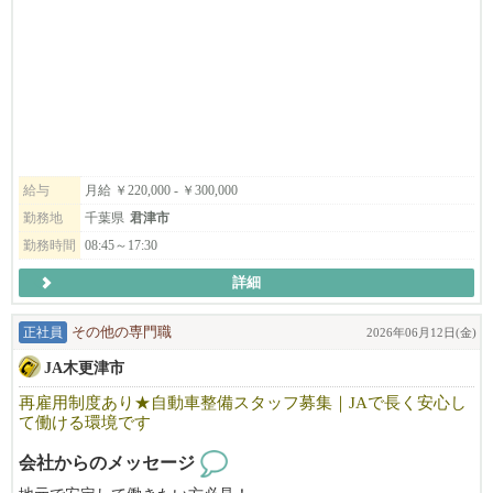
あなたのアイデアがお店の「標準」になります！
2023年夏にオープンした《キーパープロショップ安田鈑金》は、
創業55年の実績を持つ「安田鈑金」が運営する、地域のお客様に
愛されるカーコーティング専門店です。
この度、さらなる品質向上とお客様満足度No.1を目指します。
私たちは、従来の慣習にとらわれず、最高の品質とサービスマニ
ュアルを一から構築できる「創業者マインド」を持ったコアメン
バーを求めています。技術は入社後に磨けます。
必要なのは、お客様の車を自分の車のように大切にするホスピタ
給与
月給 ￥220,000 - ￥300,000
リティと、ゼロから学ぶ意欲です。
勤務地
千葉県
君津市
大変な力仕事などはなく、全国のコンテストでは毎年のチャンピ
勤務時間
08:45～17:30
オンは女性が多く、女性が大活躍中です！
詳細
気になることや分からないことなどもお気軽にお問合せくださ
い。
正社員
その他の専門職
2026年06月12日(金)
皆様のご応募お待ちしております。
JA木更津市
再雇用制度あり★自動車整備スタッフ募集｜JAで長く安心し
て働ける環境です
会社からのメッセージ