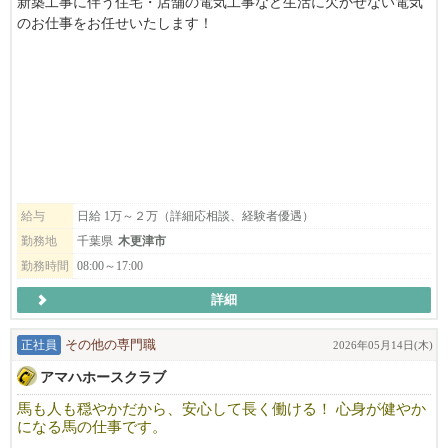
新築工事に伴う住宅・店舗の電気工事など生活に欠かせない電気
のお仕事をお任せいたします！
充実した研修制度で、１つ１つ丁寧に教えます、未経験でもご安
心ください！
経験者の方は高待遇でお迎えします。
「楽しく仕事をしよう」を合言葉に、和気あいあいとした職場
で、わからないことがあればすぐに聞ける環境にあります。
私たちと一緒に充実の日々を送りながら、手に職をつけてみませ
んか？
給与
日給 1万～２万（詳細応相談、経験者優遇）
お気軽にお問い合わせください｡
勤務地
千葉県
木更津市
TEL:080-5372-1000
勤務時間
08:00～17:00
「びびなびを見た」とお伝え頂けますとスムーズです。
詳細
正社員
その他の専門職
2026年05月14日(木)
アマハホースクラブ
馬も人も穏やかだから、安心して長く働ける！ 心身が健やか
になる馬の仕事です。