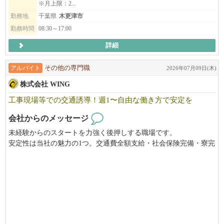
※月上限：2...
勤務地
千葉県
木更津市
勤務時間
08:30～17:00
詳細
アルバイト
その他の専門職
2026年07月09日(木)
株式会社 WING
工事現場等での交通誘導！週1〜自由な働き方で安定を
会社からのメッセージ
未経験からのスタートを力強く後押しする職場です。
安定性は当社の魅力の1つ。交通費全額支給・社会保険完備・寮完
備。週休2日or1日、働き方を選べます。
会社見学はいつでもOK！お気軽にお問い合わせください。
正社員も同時募集中！