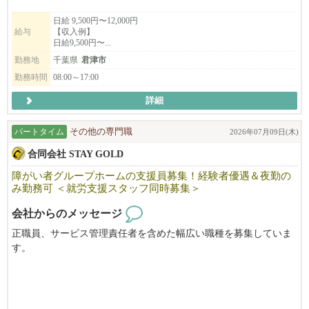
日給 9,500円〜12,000円
給与
【収入例】
日給9,500円〜...
勤務地
千葉県
君津市
勤務時間
08:00～17:00
詳細
パートタイム
その他の専門職
2026年07月09日(木)
合同会社 STAY GOLD
障がい者グループホームの支援員募集！経験者優遇＆夜勤の
み勤務可 ＜就労支援スタッフ同時募集＞
会社からのメッセージ
正職員、サービス管理責任者を含めた幅広い職種を募集していま
す。
就労継続支援B型事業所の就労支援スタッフも同時募集中です。
勤務時間について相談可能です。
詳細につきましては、面接時に改めてご説明いたします。