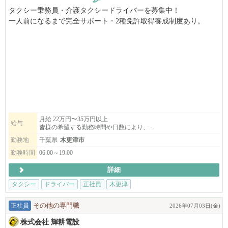
タクシー乗務員・介護タクシードライバーを募集中！
一人前になるまで完全サポート・2種免許取得養成制度あり。
地域最大の保有車両数・無線配車率6割以上！効率よく、無理なく
安定した収入を確保。
ライフスタイルに合わせた勤務が可能です。随時、説明会も開催
中。一日の流れや休みの取り方などさまざまなタクシーの本当の
姿をお伝えします！
男性・女性・未経験者でも大丈夫です。
2種免許取得費用は全額会社で負担し、教習期間にも手当を支給し
ます。
月給 22万円〜35万円以上
給与
皆様の希望する勤務時間や日数により、...
入社祝金などの給与保障制度も充実しています。
勤務地
千葉県
木更津市
京成タクシーかずさでは、未経験者の方でも安心して働ける環境
勤務時間
06:00～19:00
が整っています。
詳細
働く上で、不安に思うことに「道がわからない」や「お客様の対
応がわからない」などがありますが
タクシー
ドライバー
正社員
木更津
一人ひとりに合った研修を行っております。
正社員
その他の専門職
2026年07月03日(金)
【会社説明会のおしらせ】
株式会社 輝耕電設
会社説明会は木更津・袖ケ浦・館山等でも随時開催中！ ※公民