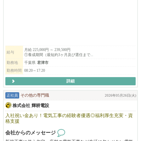
評をいただいております。充実したサービスを提供していくた
め、①教習指導員候補 ②教習指導員を募集しています。
普通車以外の車種（特殊車や二輪）の教習にも力を入れており、
多様な指導員資格の取得が可能です。
月給 225,000円 ～ 239,500円
給与
①養成期間（最短約3ヶ月及び選任まで...
勤務地
千葉県
君津市
勤務時間
08:20～17:20
詳細
正社員
その他の専門職
2026年05月26日(火)
株式会社 輝耕電設
入社祝い金あり！電気工事の経験者優遇◎福利厚生充実・資
格支援
会社からのメッセージ