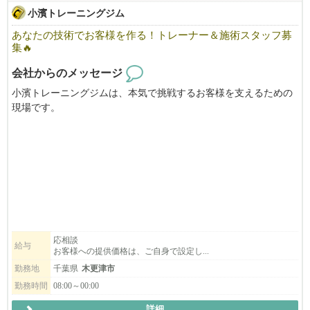
小濱トレーニングジム
あなたの技術でお客様を作る！トレーナー＆施術スタッフ募
集🔥
会社からのメッセージ
小濱トレーニングジムは、本気で挑戦するお客様を支えるための
現場です。
その挑戦に向き合える、トレーナー・施術スタッフを募集しま
す。
＼ここが特徴／
✅ 結果と継続にこだわる
✅ 成長できる現場
✅ 挑戦できる環境
【重要】集客について
応相談
給与
お客様への提供価格は、ご自身で設定し...
当ジムでは、既存のお客様を新しいスタッフへ引き継ぐ形ではあ
りません。
勤務地
千葉県
木更津市
担当するお客様は、ご自身で集客（SNS・紹介など）して関係を
勤務時間
08:00～00:00
築いていくスタイルです。
詳細