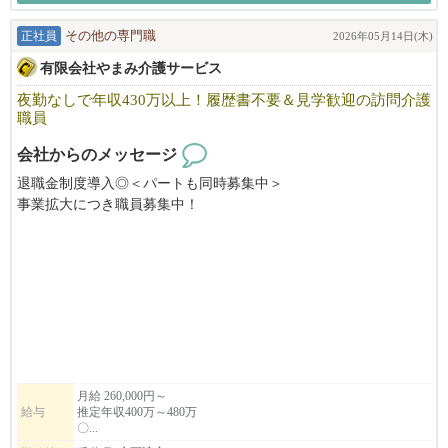
正社員
その他の専門職
2026年05月14日(木)
有限会社やまみ介護サービス
夜勤なしで年収430万以上！履歴書不要＆見学歓迎の訪問介護
職員
会社からのメッセージ
退職金制度導入◎＜パートも同時募集中＞
事業拡大につき職員募集中！
『職員を大切にしたい』という想いから、全従業員対象のAIG業
務災害保険（ハイパーメディカル）に加入しています。
履歴書不要！カジュアル面談（職場見学）も可能◎家庭と両立OK
まずはお気軽にお電話下さい。
＊パートの方は、希望休の回数制限は一切ありません。
月給 260,000円～
給与
推定年収400万～480万
〇...