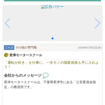
気になることや分からないことなどもお気軽にお問合せくださ
い。
皆様のご応募お待ちしております。
正社員
その他の専門職
2026年07月02日(木)
君津モータースクール
「運転が好き」を仕事に。一生モノの国家資格も手に入れよ
う！
会社からのメッセージ
君津モータースクールは、千葉県君津市にある「公安委員会指
定」の教習所です。
千葉県内屈指の広⼤なコースを持つことで、教習⽣の⽅からも好
評をいただいております。充実したサービスを提供していくた
め、①教習指導員候補 ②教習指導員を募集しています。