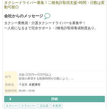
タクシードライバー募集！二種免許取得支援×時間・日数は変
動可能◎
会社からのメッセージ
タクシー乗務員・介護タクシードライバーを募集中！
一人前になるまで完全サポート・2種免許取得養成制度あり。
地域最大の保有車両数・無線配車率6割以上！効率よく、無理なく
安定した収入を確保。
ライフスタイルに合わせた勤務が可能です。随時、説明会も開催
中。一日の流れや休みの取り方などさまざまなタクシーの本当の
姿をお伝えします！
男性・女性・未経験者でも大丈夫です。
2種免許取得費用は全額会社で負担し、教習期間にも手当を支給し
ます。
月給 22万円〜35万円以上
給与
皆様の希望する勤務時間や日数により、...
入社祝金などの給与保障制度も充実しています。
勤務地
千葉県
木更津市
京成タクシーかずさでは、未経験者の方でも安心して働ける環境
勤務時間
06:00～19:00
が整っています。
詳細
働く上で、不安に思うことに「道がわからない」や「お客様の対
応がわからない」などがありますが
タクシー
ドライバー
正社員
木更津