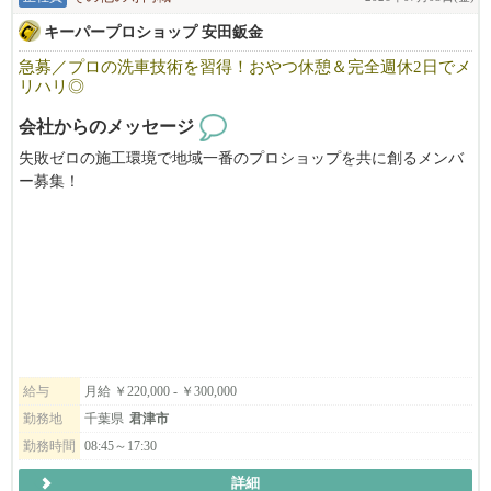
キーパープロショップ 安田鈑金
急募／プロの洗車技術を習得！おやつ休憩＆完全週休2日でメ
リハリ◎
会社からのメッセージ
失敗ゼロの施工環境で地域一番のプロショップを共に創るメンバ
ー募集！
あなたのアイデアがお店の「標準」になります！
2023年夏にオープンした《キーパープロショップ安田鈑金》は、
創業55年の実績を持つ「安田鈑金」が運営する、地域のお客様に
愛されるカーコーティング専門店です。
この度、さらなる品質向上とお客様満足度No.1を目指します。
私たちは、従来の慣習にとらわれず、最高の品質とサービスマニ
ュアルを一から構築できる「創業者マインド」を持ったコアメン
バーを求めています。技術は入社後に磨けます。
必要なのは、お客様の車を自分の車のように大切にするホスピタ
給与
月給 ￥220,000 - ￥300,000
リティと、ゼロから学ぶ意欲です。
勤務地
千葉県
君津市
大変な力仕事などはなく、全国のコンテストでは毎年のチャンピ
勤務時間
08:45～17:30
オンは女性が多く、女性が大活躍中です！
詳細