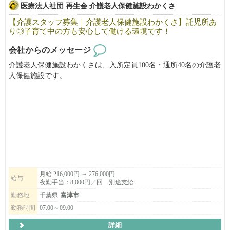
医療法人社団 再生会 介護老人保健施設わかくさ
【介護スタッフ募集｜介護老人保健施設わかくさ】託児所あ
り◎子育て中の方も安心して働ける環境です！
会社からのメッセージ
介護老人保健施設わかくさは、入所定員100名・通所40名の介護老
人保健施設です。
ご利用者さま一人ひとりに寄り添い、リハビリや脳トレ、漢方薬
の継続的な服用などを取り入れながら、家庭復帰と自立した生活
をサポートしています。
「誰かの役に立ちたい」
「もう一度介護の仕事に戻りたい」
そんな方をお待ちしております。
まずはお気軽にご応募ください✨
月給 216,000円 ～ 276,000円
給与
夜勤手当：8,000円／回 別途支給
＜パートも同時募集中です＞
勤務地
千葉県
富津市
勤務時間
07:00～09:00
詳細