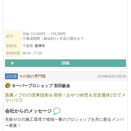
普通車以外の車種（特殊車や二輪）の教習にも力を入れており、
多様な指導員資格の取得が可能です。
月給 225,000円 ～ 239,500円
給与
①養成期間（最短約3ヶ月及び選任まで...
勤務地
千葉県
君津市
勤務時間
08:20～17:20
詳細
正社員
その他の専門職
2026年06月15日(月)
キーパープロショップ 安田鈑金
急募／プロの洗車技術を習得！おやつ休憩＆完全週休2日でメ
リハリ◎
会社からのメッセージ
失敗ゼロの施工環境で地域一番のプロショップを共に創るメンバ
ー募集！