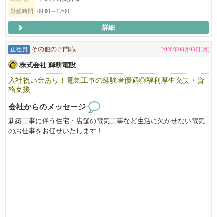
守りませんか？
勤務時間
09:00～17:00
子どもたちの生活支援に興味のある方、ぜひお気軽にお問合せく
詳細
ださい！
正社員
その他の専門職
2026年08月03日(月)
♢♢♢♢♢♢
放課後等デイサービス
株式会社 輝耕電設
niconicoしおみ教室
入社祝い金あり！電気工事の経験者優遇◎福利厚生充実・資
千葉県木更津市潮見2-2-2
格支援
☎0438-25-8181
♢♢♢♢♢♢
会社からのメッセージ
新築工事に伴う住宅・店舗の電気工事など生活に欠かせない電気
のお仕事をお任せいたします！
充実した研修制度で、１つ１つ丁寧に教えます、未経験でもご安
心ください！
経験者の方は高待遇でお迎えします。
「楽しく仕事をしよう」を合言葉に、和気あいあいとした職場
で、わからないことがあればすぐに聞ける環境にあります。
私たちと一緒に充実の日々を送りながら、手に職をつけてみませ
んか？