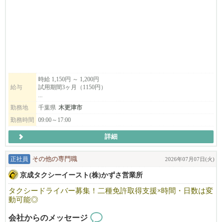
マイカー通勤◎ ご都合に合わせて無理なく働けるので、子育て
世代も活躍中！
柔軟にお勤めいただけます。
また、資格取得支援制度がありますので、働きながらスキルアッ
プを目指せます。
時給 1,150円 ～ 1,200円
給与
試用期間3ヶ月（1150円）
子どもたちの生活支援に興味のある方、ぜひご応募ください！
...
勤務地
千葉県
木更津市
勤務時間
09:00～17:00
詳細
正社員
その他の専門職
2026年07月07日(火)
京成タクシーイースト(株)かずさ営業所
タクシードライバー募集！二種免許取得支援×時間・日数は変
動可能◎
会社からのメッセージ