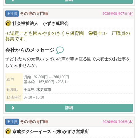
ただし、完全に個人任せではなく、当ジムのホームページ・SNS
等でもスタッフ紹介を行い、活動を後押しします。
正社員
その他の専門職
2026年08月07日(金)
＜こんな方に向いています！＞
社会福祉法人 かずさ萬燈会
・自分の技術で勝負したい方
・自分の名前でお客様を増やしたい方
≪認定こども園みやまのさくら保育園 栄養士≫ 正職員の
募集です。
・指導力を磨いて成長したい方
・将来的に独立も視野に入れている方
会社からのメッセージ
＜当ジムの方針と合わない働き方の例＞
子どもたちの元気いっぱいの声が響き渡る園で栄養士のお仕事を
・既存のお客様を引き継いでもらうことを前提に考えている方
してみませんか。
・集客は行わず、予約が入るのを待つスタンスの方
子育て中の職員も活躍中！お気軽にお問い合わせください。
月給 192,800円 ～ 266,100円
・指導や施術を「作業」として捉えてしまう方
給与
基本給 162,800円～236,1...
・チームワークや周囲との調和を大切にできない方
勤務地
千葉県
木更津市
勤務時間
07:30～16:30
詳細
正社員
その他の専門職
2026年08月06日(木)
京成タクシーイースト(株)かずさ営業所