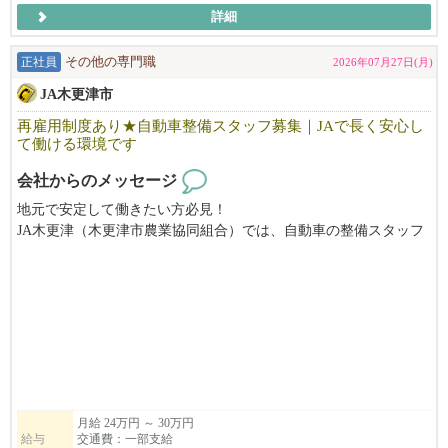
詳細
正社員
その他の専門職
2026年07月27日(月)
JA木更津市
再雇用制度あり★自動車整備スタッフ募集｜JAで長く安心し
て働ける環境です
会社からのメッセージ
地元で安定して働きたい方必見！
JA木更津（木更津市農業協同組合）では、自動車の整備スタッフ
を募集しています。
地域の組合員さんとの距離も近く、「いつもありがとう」と直接
感謝される、やりがいのある仕事です。
長く安心して働ける環境で、あなたの経験を活かしませんか？職
場見学も可能ですので、お気軽にお問い合わせください！
月給 24万円 ～ 30万円
給与
交通費：一部支給