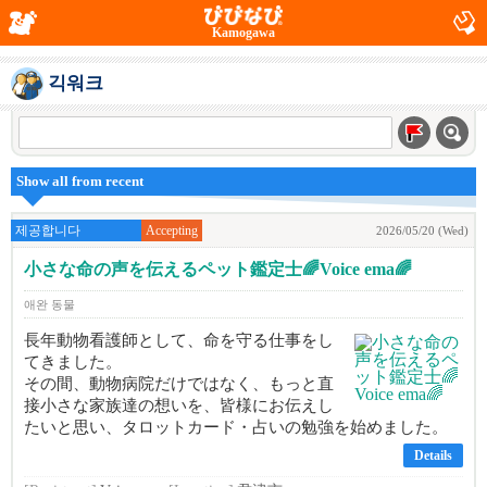
Kamogawa
긱워크
Show all from recent
제공합니다
Accepting
2026/05/20 (Wed)
小さな命の声を伝えるペット鑑定士🌈Voice ema🌈
애완 동물
長年動物看護師として、命を守る仕事をし
てきました。
その間、動物病院だけではなく、もっと直
接小さな家族達の想いを、皆様にお伝えし
たいと思い、タロットカード・占いの勉強を始めました。
Details