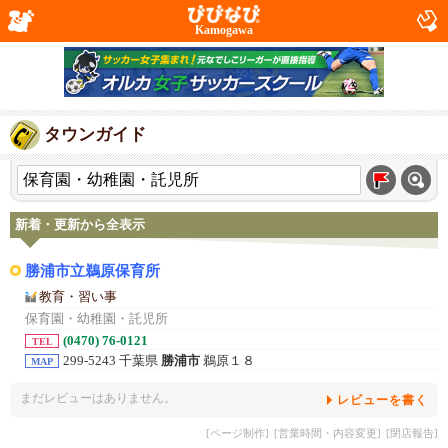
Kamogawa
タウンガイド
新着・更新から全表示
勝浦市立鵜原保育所
教育・習い事
保育園・幼稚園・託児所
(0470) 76-0121
TEL
299-5243 千葉県
勝浦市
鵜原１８
MAP
まだレビューはありません。
レビューを書く
[ページ制作]
[営業時間・内容変更]
[閉店報告]