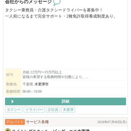
会社からのメッセージ
タクシー乗務員・介護タクシードライバーを募集中！
一人前になるまで完全サポート・2種免許取得養成制度あり。
地域最大の保有車両数・無線配車率6割以上！効率よく、無理なく
安定した収入を確保。
ライフスタイルに合わせた勤務が可能です。随時、説明会も開催
中。一日の流れや休みの取り方などさまざまなタクシーの本当の
姿をお伝えします！
男性・女性・未経験者でも大丈夫です。
2種免許取得費用は全額会社で負担し、教習期間にも手当を支給し
ます。
月給 22万円〜35万円以上
給与
皆様の希望する勤務時間や日数により、...
入社祝金などの給与保障制度も充実しています。
勤務地
千葉県
木更津市
京成タクシーかずさでは、未経験者の方でも安心して働ける環境
勤務時間
06:00～19:00
が整っています。
詳細
働く上で、不安に思うことに「道がわからない」や「お客様の対
応がわからない」などがありますが
タクシー
ドライバー
正社員
木更津
一人ひとりに合った研修を行っております。
アルバイト
サービス各種
2026年07月06日(月)
【会社説明会のおしらせ】