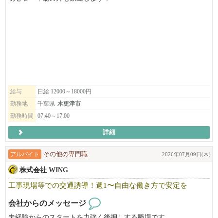
しっかりとした研修制度を設けておりますので、未経験の方でも
ご安心ください◎
手に職を付けたい方・物作りが好きな方、
お気軽にお問合せください！
お電話でご応募の際は「びびなびをみた」とお伝えいただくとス
ムーズです。
給与
日給 12000～18000円
勤務地
千葉県
木更津市
勤務時間
07:40～17:00
詳細
アルバイト
その他の専門職
2026年07月09日(木)
株式会社 WING
工事現場等での交通誘導！週1〜自由な働き方で安定を
会社からのメッセージ
未経験からのスタートを力強く後押しする職場です。