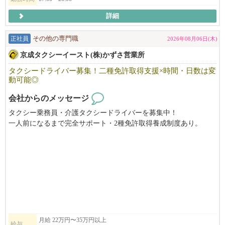
詳細
正社員
その他の専門職
2026年08月06日(木)
京成タクシーイースト(株)かずさ営業所
タクシードライバー募集！二種免許取得支援×時間・日数は変
動可能◎
会社からのメッセージ
タクシー乗務員・介護タクシードライバーを募集中！
一人前になるまで完全サポート・2種免許取得養成制度あり。
地域最大の保有車両数・無線配車率6割以上！効率よく、無理なく
安定した収入を確保。
ライフスタイルに合わせた勤務が可能です。随時、説明会も開催
中。一日の流れや休みの取り方などさまざまなタクシーの本当の
姿をお伝えします！
男性・女性・未経験者でも大丈夫です。
2種免許取得費用は全額会社で負担し、教習期間にも手当を支給し
ます。
月給 22万円〜35万円以上
給与