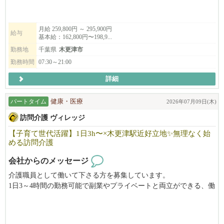
月給 259,800円 ～ 295,900円
給与
基本給：162,800円〜198,9...
勤務地
千葉県
木更津市
勤務時間
07:30～21:00
詳細
パートタイム
健康・医療
2026年07月09日(木)
訪問介護 ヴィレッジ
【子育て世代活躍】1日3h〜×木更津駅近好立地✨無理なく始
める訪問介護
会社からのメッセージ
介護職員として働いて下さる方を募集しています。
1日3～4時間の勤務可能で副業やプライベートと両立ができる、働
きやすい職場です！
女性の多い職場の為女性が働きやすい環境づくりを行っていま
す。