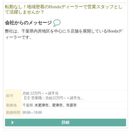
転勤なし！地域密着のHondaディーラーで営業スタッフとし
て活躍しませんか？
会社からのメッセージ
弊社は、千葉県内房地区を中心に５店舗を展開しているHondaデ
ィーラーです。
転勤がないため、地域のお客様とじっくり信頼関係を築きなが
ら、腰を据えて働くことができます。
ホンダカーズ木更津では、お客様一人ひとりのライフスタイルに
合わせて、お車選びからご購入後のサポートまで、長く寄り添う
仕事をしています。
「この車にしてよかった。」
月給 22万円～＋諸手当
給与
【1】営業職：月給22万円～＋諸手当...
「相談してよかった。」
勤務地
千葉県
木更津市、君津市、市原市
そんな言葉をいただける瞬間が、この仕事の大きなやりがいで
勤務時間
09:00～19:00
す。
詳細
車が好きな方はもちろん、人と話すことが好きな方や、誰かの役