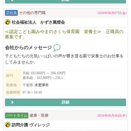
ただし、完全に個人任せではなく、当ジムのホームページ・SNS
等でもスタッフ紹介を行い、活動を後押しします。
正社員
その他の専門職
2026年08月07日(金)
＜こんな方に向いています！＞
社会福祉法人 かずさ萬燈会
・自分の技術で勝負したい方
・自分の名前でお客様を増やしたい方
≪認定こども園みやまのさくら保育園 栄養士≫ 正職員の
募集です。
・指導力を磨いて成長したい方
・将来的に独立も視野に入れている方
会社からのメッセージ
＜当ジムの方針と合わない働き方の例＞
子どもたちの元気いっぱいの声が響き渡る園で栄養士のお仕事を
・既存のお客様を引き継いでもらうことを前提に考えている方
してみませんか。
・集客は行わず、予約が入るのを待つスタンスの方
子育て中の職員も活躍中！お気軽にお問い合わせください。
月給 192,800円 ～ 266,100円
・指導や施術を「作業」として捉えてしまう方
給与
基本給 162,800円～236,1...
・チームワークや周囲との調和を大切にできない方
勤務地
千葉県
木更津市
勤務時間
07:30～16:30
詳細
パートタイム
健康・医療
2026年08月06日(木)
訪問介護 ヴィレッジ