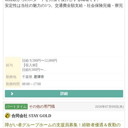
安定性は当社の魅力の1つ。交通費全額支給・社会保険完備・寮完
備。週休2日or1日、働き方を選べます。
会社見学はいつでもOK！お気軽にお問い合わせください。
正社員も同時募集中！
日給 9,500円〜12,000円
給与
【収入例】
日給9,500円〜...
勤務地
千葉県
君津市
勤務時間
08:00～17:00
詳細
パートタイム
その他の専門職
2026年07月09日(木)
合同会社 STAY GOLD
障がい者グループホームの支援員募集！経験者優遇＆夜勤の