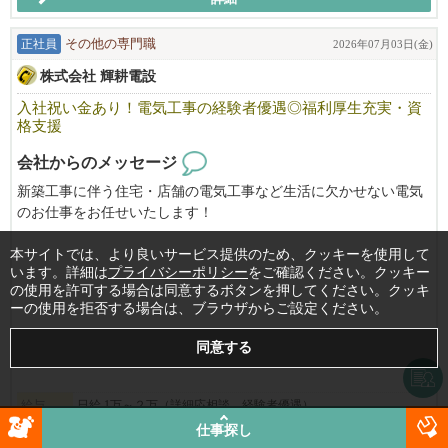
正社員
その他の専門職
2026年07月03日(金)
株式会社 輝耕電設
入社祝い金あり！電気工事の経験者優遇◎福利厚生充実・資
格支援
会社からのメッセージ
新築工事に伴う住宅・店舗の電気工事など生活に欠かせない電気
のお仕事をお任せいたします！
充実した研修制度で、１つ１つ丁寧に教えます、未経験でもご安
心ください！
本サイトでは、より良いサービス提供のため、クッキーを使用して
います。詳細は
プライバシーポリシー
をご確認ください。クッキー
経験者の方は高待遇でお迎えします。
の使用を許可する場合は同意するボタンを押してください。クッキ
ーの使用を拒否する場合は、ブラウザからご設定ください。
「楽しく仕事をしよう」を合言葉に、和気あいあいとした職場
で、わからないことがあればすぐに聞ける環境にあります。
私たちと一緒に充実の日々を送りながら、手に職をつけてみませ
んか？
給与
日給 1万～２万（詳細応相談、経験者優遇）
お気軽にお問い合わせください｡
勤務地
千葉県
木更津市
仕事探し
TEL:080-5372-1000