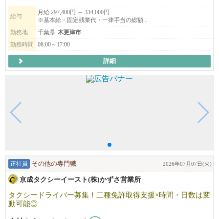
仕事には真剣に、そして前向きに取り組める――
そんなメリハリのある働き方を実現できる職場です。
月給 297,400円 ～ 334,000円
給与
※基本給・固定残業代・一律手当の総額...
◎年齢不問
勤務地
千葉県
木更津市
◎経験が浅い方も歓迎
勤務時間
08:00～17:00
◎ブランクのある方も歓迎
詳細
地域医療に貢献したい方、ぜひ私たちと一緒に働きませんか？
正社員
その他の専門職
2026年07月07日(火)
京成タクシーイースト(株)かずさ営業所
タクシードライバー募集！二種免許取得支援×時間・日数は変
動可能◎