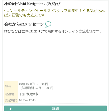
様々な業種の方にお話を聞きに行くので幅広い知識が付きます。
株式会社Vivid Navigation / びびなび
日本だけでなくアメリカにも本社があるため、ハワイ・ロサンゼ
<コンサルティングセールス>スタッフ募集中！やる気があれ
ルスでの海外担当部署の研修制度も完備！
ば未経験でも大丈夫です
会社からのメッセージ
びびなびは世界631エリアで展開するオンライン交流広場です。
コンサルティングセールスとしてお客様のところに伺い、WEBや
チラシ等に
広告を掲載するご案内をしていただきます。
営業・マーケティングを学んでいきたい方のご応募お待ちしてお
ります！
未経験でもやる気があれば大丈夫です。
即戦力となりご活躍いただける方をお待ちしております。
時給 1500円 ～ 1800円
給与
（試用期間3ヵ月：1200円）
会社のモットーは「できる限り、自分たちの手で、一から作り上
げる！」
勤務地
千葉
木更津市
やる気次第で、あなたのアイデアや夢を実現させることが可能で
勤務時間
08:45～17:45
す。
詳細
一緒に新しいことに挑戦しませんか？