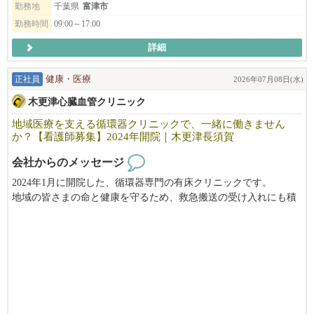
勤務地
千葉県
富津市
勤務時間
09:00～17:00
詳細
正社員
健康・医療
2026年07月08日(水)
木更津心臓血管クリニック
地域医療を支える循環器クリニックで、一緒に働きません
か？【看護師募集】2024年開院｜木更津長須賀
会社からのメッセージ
2024年1月に開院した、循環器専門の有床クリニックです。
地域の皆さまの命と健康を守るため、救急搬送の受け入れにも積
極的に対応し、地域医療に貢献しています。
患者さまにとって安心できる場所であることはもちろん、
スタッフにとっても「ここで働けてよかった」と思える職場であ
ることを大切にしています。
またプライベートも大切にしながら、