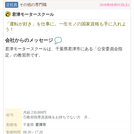
に立つ仕事がしたい方も大歓迎です。
正社員
その他の専門職
2026年08月01日(土)
君津モータースクール
先輩スタッフがしっかりサポートしますので、未経験からスター
トした方も安心して成長できる環境があります。
「運転が好き」を仕事に。一生モノの国家資格も手に入れよ
う！
地域のお客様との出会いを大切にしながら、一緒に働いてみませ
会社からのメッセージ
んか？
君津モータースクールは、千葉県君津市にある「公安委員会指
少しでも興味をお持ちいただけましたら、お気軽にお問い合わせ
定」の教習所です。
ください。
千葉県内屈指の広⼤なコースを持つことで、教習⽣の⽅からも好
あなたのご応募を心よりお待ちしております。
評をいただいております。充実したサービスを提供していくた
め、①教習指導員候補 ②教習指導員を募集しています。
年間休日：110日/昇給（給与改定）年1回、賞与年2回/経験者優遇/
普通車以外の車種（特殊車や二輪）の教習にも力を入れており、
整備士も同時募集中！(資格不要）
多様な指導員資格の取得が可能です。
指導員資格をお持ちの千葉県外から移住される場合、最大80万円
の支援もあります！
詳しくはホームページをご覧くださいませ。
月給 230,000円
給与
①教習指導員資格をお持ちでない方 月...
勤務地
千葉県
君津市
勤務時間
08:20～17:20