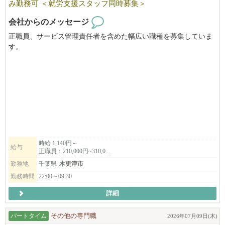
み勤務可 ＜就労支援スタッフ同時募集＞
会社からのメッセージ
正職員、サービス管理責任者を含めた幅広い職種を募集していま
す。
就労継続支援B型事業所の就労支援スタッフも同時募集中です。
勤務時間について相談可能です。
詳細につきましては、面接時に改めてご説明いたします。
介護福祉士．サービス管理責任者等資格取得制度であなたの成長
を応援します。
・福祉、介護に興味のある方
・自分らしく働きたい方
・新しい会社ならではの環境と人間関係に惹かれる方
時給 1,140円～
給与
正職員：210,000円~310,0...
勤務地
千葉県
木更津市
勤務時間
22:00～09:30
詳細
パートタイム
その他の専門職
2026年07月09日(木)