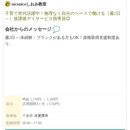
niconicoしおみ教室
子育て世代活躍中！無理なく自分のペースで働ける（週2日
～）放課後デイサービス指導員😊
会社からのメッセージ
週2日～/未経験・ブランクがある方もOK！資格取得支援制度あ
り。
放課後デイサービス指導員として働きませんか？
マイカー通勤◎ ご都合に合わせて無理なく働けるので、子育て
世代も活躍中！
柔軟にお勤めいただけます。
また、資格取得支援制度がありますので、働きながらスキルアッ
プを目指せます。
時給 1,150円 ～ 1,200円
給与
試用期間3ヶ月（1150円）
子どもたちの生活支援に興味のある方、ぜひご応募ください！
...
勤務地
千葉県
木更津市
勤務時間
09:00～17:00