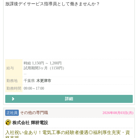
仕事には真剣に、そして前向きに取り組める――
放課後デイサービス指導員として働きませんか？
そんなメリハリのある働き方を実現できる職場です。
マイカー通勤◎ ご都合に合わせて無理なく働けるので、子育て
◎年齢不問
世代も活躍中！
◎経験が浅い方も歓迎
柔軟にお勤めいただけます。
◎ブランクのある方も歓迎
また、資格取得支援制度がありますので、働きながらスキルアッ
地域医療に貢献したい方、ぜひ私たちと一緒に働きませんか？
プを目指せます✨
何かわからないことがあれば、先ずは気軽にお電話ください。
一人ひとりが持つ可能性を広げ、安心して自分らしく成長出来る
時給 1,150円 ～ 1,200円
TEL：0438-38-5885
給与
試用期間3ヶ月（1150円）
居場所作りを目指しています。
...
小さな成功体験を積み重ねる事が出来る環境でお子様の成長を見
勤務地
千葉県
木更津市
守りませんか？
勤務時間
09:00～17:00
子どもたちの生活支援に興味のある方、ぜひお気軽にお問合せく
詳細
ださい！
正社員
その他の専門職
2026年08月03日(月)
♢♢♢♢♢♢
放課後等デイサービス
株式会社 輝耕電設
niconicoしおみ教室
入社祝い金あり！電気工事の経験者優遇◎福利厚生充実・資
千葉県木更津市潮見2-2-2
格支援