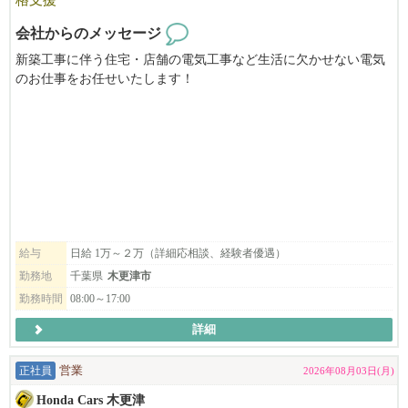
☎0438-25-8181
♢♢♢♢♢♢
会社からのメッセージ
新築工事に伴う住宅・店舗の電気工事など生活に欠かせない電気
のお仕事をお任せいたします！
充実した研修制度で、１つ１つ丁寧に教えます、未経験でもご安
心ください！
経験者の方は高待遇でお迎えします。
「楽しく仕事をしよう」を合言葉に、和気あいあいとした職場
で、わからないことがあればすぐに聞ける環境にあります。
私たちと一緒に充実の日々を送りながら、手に職をつけてみませ
んか？
給与
日給 1万～２万（詳細応相談、経験者優遇）
お気軽にお問い合わせください｡
勤務地
千葉県
木更津市
TEL:080-5372-1000
勤務時間
08:00～17:00
「びびなびを見た」とお伝え頂けますとスムーズです。
詳細
正社員
営業
2026年08月03日(月)
Honda Cars 木更津