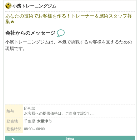
小濱トレーニングジム
あなたの技術でお客様を作る！トレーナー＆施術スタッフ募
集🔥
会社からのメッセージ
小濱トレーニングジムは、本気で挑戦するお客様を支えるための
現場です。
その挑戦に向き合える、トレーナー・施術スタッフを募集しま
す。
＼ここが特徴／
✅ 結果と継続にこだわる
✅ 成長できる現場
✅ 挑戦できる環境
【重要】集客について
応相談
給与
お客様への提供価格は、ご自身で設定し...
当ジムでは、既存のお客様を新しいスタッフへ引き継ぐ形ではあ
りません。
勤務地
千葉県
木更津市
担当するお客様は、ご自身で集客（SNS・紹介など）して関係を
勤務時間
08:00～00:00
築いていくスタイルです。
詳細