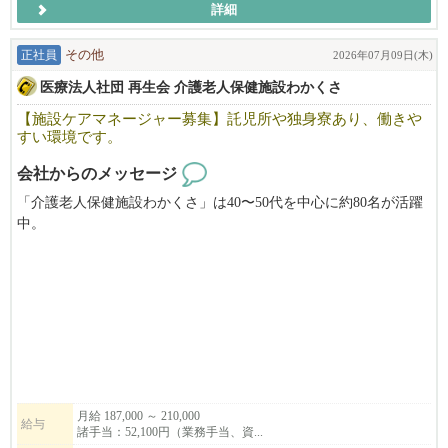
詳細
正社員
その他
2026年07月09日(木)
医療法人社団 再生会 介護老人保健施設わかくさ
【施設ケアマネージャー募集】託児所や独身寮あり、働きや
すい環境です。
会社からのメッセージ
「介護老人保健施設わかくさ」は40〜50代を中心に約80名が活躍
中。
職種の垣根を越えて助け合う、トラブルのない大変穏やかな職場
です。
今回は体制強化のため、新たに施設ケアマネージャーを増員募集
します。
ご応募、心よりお待ちしています！
月給 187,000 ～ 210,000
給与
諸手当：52,100円（業務手当、資...