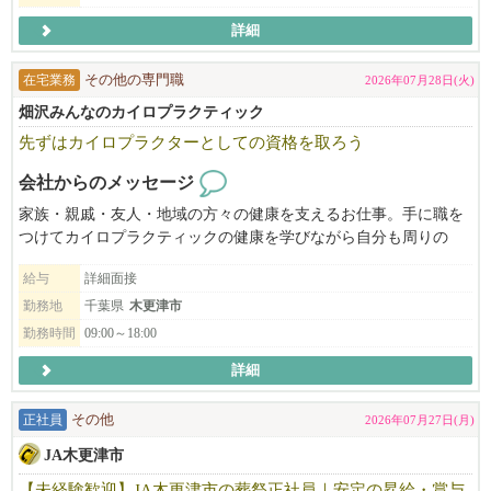
詳細
在宅業務
その他の専門職
2026年07月28日(火)
畑沢みんなのカイロプラクティック
先ずはカイロプラクターとしての資格を取ろう
会社からのメッセージ
家族・親戚・友人・地域の方々の健康を支えるお仕事。手に職を
つけてカイロプラクティックの健康を学びながら自分も周りの
方々も健康になれるお仕事です。楽しく一緒にやっていきましょ
給与
詳細面接
う。
勤務地
千葉県
木更津市
勤務時間
09:00～18:00
詳細
正社員
その他
2026年07月27日(月)
JA木更津市
【未経験歓迎】JA木更津市の葬祭正社員｜安定の昇給・賞与