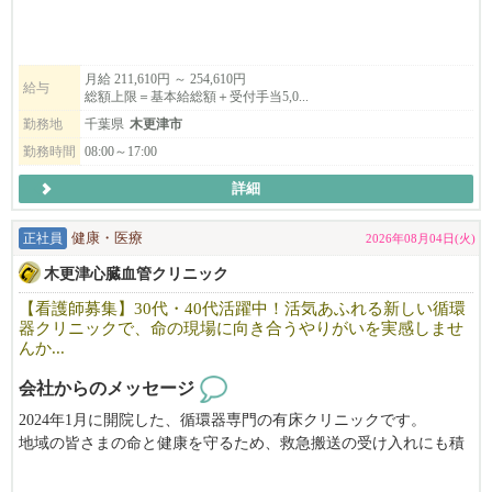
格をお持ちでない方も応募可能です。先輩スタッフが丁寧にサポ
ートしてくれます。
🎯 こんな人におすすめ！
月給 211,610円 ～ 254,610円
給与
総額上限＝基本給総額＋受付手当5,0...
・新しくきれいなクリニックで気持ちよく働きたい方
・医療事務の経験を活かしたい方、または未経験から医療業界に
勤務地
千葉県
木更津市
挑戦したい方
勤務時間
08:00～17:00
・木更津市周辺で、車通勤ができる安定した正社員求人を探して
詳細
いる方
新しい仲間とともに、地域の医療を支えるクリニックを盛り上げ
正社員
健康・医療
2026年08月04日(火)
ていきませんか？
木更津心臓血管クリニック
先ずは気軽にお電話ください。
【看護師募集】30代・40代活躍中！活気あふれる新しい循環
器クリニックで、命の現場に向き合うやりがいを実感しませ
TEL：0438-38-5885
んか...
会社からのメッセージ
2024年1月に開院した、循環器専門の有床クリニックです。
地域の皆さまの命と健康を守るため、救急搬送の受け入れにも積
極的に対応し、地域医療に貢献しています。