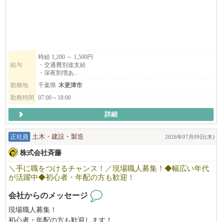
訪問介護は木更津市内が中心、施設も駅近でアクセス良好です。
子育て世代も活躍中！
ぜひご応募ください。
（ご応募の際はびびなびを見たとお伝えいただくとスムーズで
時給 1,200 ～ 1,500円
給与
・交通費別途支給
す。）
・深夜割増あ...
勤務地
千葉県
木更津市
勤務時間
07:00～18:00
詳細
正社員
土木・建設・製造
2026年07月09日(木)
株式会社斉藤
＼手に職をつけるチャンス！／現場職人募集！◆幅広い年代
が活躍中◆初心者・年配の方も歓迎！
会社からのメッセージ
現場職人募集！
初心者・年配の方も歓迎します！