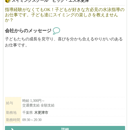
スイミングスクール ビッグ・エス木更津
会社説明会は木更津・袖ケ浦・館山等でも随時開催中！ ※公民
館のご都合により中止になる可能性がございます。
指導経験がなくてもOK！子どもが好きな方必見の水泳指導の
スケジュールはこちらからご確認いただけます。詳しくはご覧く
お仕事です。子ども達にスイミングの楽しさを教えません
ださい。
か？
https://www.keiseitaxi.jp/kazusa/session_schedule/
会社からのメッセージ
子どもたちの成長を見守り、喜びを分かち合えるやりがいのある
お仕事です。
指導経験がなくても、熱意とやる気があれば歓迎！しっかりとし
た研修制度でサポートいたします♪
明るく、楽しく働ける環境が整っています！
子どもたちにスイミングの楽しさを一緒に教えていきませんか？
受付フロントスタッフも同時募集中！
ご応募お待ちしております！
時給 1,300円～
給与
交通費支給 全額支給
勤務地
千葉県
木更津市
勤務時間
09:30～20:30
詳細