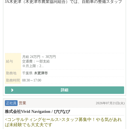
JA木更津（木更津市農業協同組合）では、自動車の整備スタッフ
を募集しています。
地域の組合員さんとの距離も近く、「いつもありがとう」と直接
感謝される、やりがいのある仕事です。
長く安心して働ける環境で、あなたの経験を活かしませんか？職
場見学も可能ですので、お気軽にお問い合わせください！
月給 24万円 ～ 30万円
給与
交通費：一部支給
※月上限：2...
勤務地
千葉県
木更津市
勤務時間
08:30～17:00
詳細
正社員
営業
2026年07月21日(火)
株式会社Vivid Navigation / びびなび
<コンサルティングセールス>スタッフ募集中！やる気があれ
ば未経験でも大丈夫です