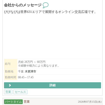
会社からのメッセージ
びびなびは世界631エリアで展開するオンライン交流広場です。
コンサルティングセールスとしてお客様のところに伺い、WEBや
チラシ等に
広告を掲載するご案内をしていただきます。
営業・マーケティングを学んでいきたい方のご応募お待ちしてお
ります！
未経験でもやる気があれば大丈夫です。
即戦力となりご活躍いただける方をお待ちしております。
月給 28万円 ～ 60万円
給与
※経験や能力により異なります。
会社のモットーは「できる限り、自分たちの手で、一から作り上
げる！」
勤務地
千葉
木更津市
やる気次第で、あなたのアイデアや夢を実現させることが可能で
勤務時間
08:45～17:45
す。
詳細
一緒に新しいことに挑戦しませんか？
営業
セールス
地元や巷で話題の商品や企業の魅力をびびなびで世界中の人に伝
えてくださる方を募集しています！
パートタイム
営業
2026年07月15日(水)