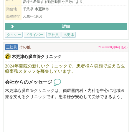
皆様の希望する勤務時間や日数により、...
入社祝金などの給与保障制度も充実しています。
勤務地
千葉県
木更津市
京成タクシーかずさでは、未経験者の方でも安心して働ける環境
勤務時間
06:00～19:00
が整っています。
詳細
働く上で、不安に思うことに「道がわからない」や「お客様の対
応がわからない」などがありますが
タクシー
ドライバー
正社員
木更津
一人ひとりに合った研修を行っております。
正社員
その他
2026年08月04日(火)
【会社説明会のおしらせ】
木更津心臓血管クリニック
会社説明会は木更津・袖ケ浦・館山等でも随時開催中！ ※公民
館のご都合により中止になる可能性がございます。
2024年開院の新しいクリニックで、患者様を笑顔で迎える医
スケジュールはこちらからご確認いただけます。詳しくはご覧く
療事務スタッフを募集しています。
ださい。
会社からのメッセージ
https://www.keiseitaxi.jp/kazusa/session_schedule/
木更津心臓血管クリニックは、循環器内科・内科を中心に地域医
療を支えるクリニックです。患者様が安心して受診できるよう、
受付や会計、電話対応など、クリニックの「顔」として活躍して
いただける医療事務スタッフを募集します。
💡 未経験・無資格でも安心！
パソコンの基本入力スキルがあれば、医療業界が初めての方や資