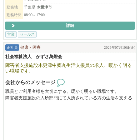
勤務地
千葉県
木更津市
会社のモットーは「できる限り、自分たちの手で、一から作り上
げる！」
勤務時間
08:00～17:00
やる気次第で、あなたのアイデアや夢を実現させることが可能で
詳細
す。
一緒に新しいことに挑戦しませんか？
営業
セールス
ご自身の可能性や想いをびびなびに伝えてください。
正社員
健康・医療
2026年07月10日(金)
新たなご縁を楽しみにしています！
社会福祉法人 かずさ萬燈会
障害者支援施設木更津中郷丸生活支援員の求人、暖かく明る
い職場です。
会社からのメッセージ
職員とご利用者様を大切にする、暖かく明るい職場です。
障害者支援施設の入所部門にて入所されている方の生活を支える
お仕事をしていただきます。人と接することが好きな方大歓迎で
す!。