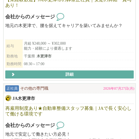
あり！
会社からのメッセージ
地元の木更津で、腰を据えてキャリアを築いてみませんか？
JA木更津市（木更津市農業協同組合）では、葬祭業務を行う正社
月給 ¥248,000 ～ ¥302,000
員を募集しています。
給与
能力・経験により優遇します
勤務地
千葉県
木更津市
千葉県木更津市を中心に、地域の方々の人生の節目をサポートす
勤務時間
08:30～17:00
るお仕事です。
詳細
「人の役に立ちたい」「安定した環境で長く働きたい」という方
にぴったりです！
正社員
その他の専門職
2026年07月27日(月)
JA木更津市
再雇用制度あり★自動車整備スタッフ募集｜JAで長く安心し
て働ける環境です
会社からのメッセージ
地元で安定して働きたい方必見！