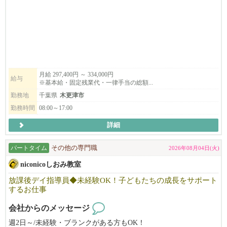
◎フレッシュで活気あふれる職場環境
新しいクリニックということもあり、若い世代のスタッフが多数
活躍しています。
💡 この仕事のやりがい
循環器領域という「人の命に直結する医療現場」だからこそ、医
療の最前線で患者様が回復していく姿や、日常を取り戻していく
月給 297,400円 ～ 334,000円
給与
※基本給・固定残業代・一律手当の総額...
瞬間を直接目の当たりにできるため、日々の業務に大きなやりが
いと誇りを感じられます。
勤務地
千葉県
木更津市
勤務時間
08:00～17:00
🌟 こんな方をお待ちしています
詳細
・活気ある職場で、仲間とともに責任感を持って働き、患者様に
寄り添った温かいケアを提供したい方
・自身のスキルを高め、プロフェッショナルとして成長したい意
パートタイム
その他の専門職
2026年08月04日(火)
欲のある方
niconicoしおみ教室
患者さまにとって安心できる場所であることはもちろん、
放課後デイ指導員◆未経験OK！子どもたちの成長をサポート
するお仕事
スタッフにとっても「ここで働けてよかった」と思える職場であ
ることを大切にしています。
会社からのメッセージ
プライベートも大切にしながら、
週2日～/未経験・ブランクがある方もOK！