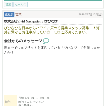
営業
セールス
地元や巷で話題の商品や企業の魅力をびびなびで世界中の人に伝
えてくださる方を募集しています！
正社員
営業
2026年07月10日(金)
様々な業種の方にお話を聞きに行くので幅広い知識が付きます。
株式会社Vivid Navigation / びびなび
日本だけでなくアメリカにも本社があるため、ハワイ・ロサンゼ
びびなびを日本からハワイに広める営業スタッフ募集！！海
ルスでの海外担当部署の研修制度も完備！
外と繋がるお仕事がしたい方、ぜひご応募ください。
会社からのメッセージ
世界中でウェブサイトを運営している「びびなび」で営業しませ
んか？
日本国内からハワイ、アメリカ本土への営業活動となります。
営業成績、勤務条件があえば海外への転勤もサポート可能。
海外勤務の経験がある方、これまでの経験を活かして海外と繋が
るお仕事がしたい方などぜひご応募ください。
基本的に即戦力となるご経験のある方を募集していますが、新た
に営業職へのチャレンジをしてみたい方、
海外での挑戦をしてみたい方、びびなびへの熱い想いがある方、
月給 ¥260,000 ～ ¥600,000
給与
給与＋コミッション
などの採用も前向きに検討、応援しています。
※ご経験や...