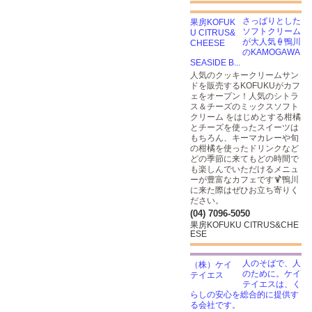
さっぱりとした
ソフトクリーム
が大人気🍦鴨川
のKAMOGAWA
SEASIDE B...
人気のクッキークリームサン
ドを販売するKOFUKUがカフ
ェをオープン！人気のシトラ
ス＆チーズのミックスソフト
クリーム をはじめとする柑橘
とチーズを使ったスイーツは
もちろん、キーマカレーや旬
の柑橘を使ったドリンクなど
どの季節に来てもどの時間で
も楽しんでいただけるメニュ
ーが豊富なカフェです🍹鴨川
に来た際はぜひお立ち寄りく
ださい。
(04) 7096-5050
果房KOFUKU CITRUS&CHE
ESE
人のそばで、人
のために。ケイ
テイエスは、く
らしの安心を総合的に提供す
る会社です。