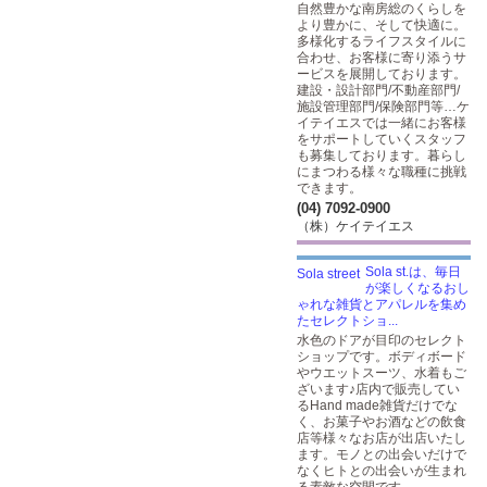
自然豊かな南房総のくらしを
より豊かに、そして快適に。
多様化するライフスタイルに
合わせ、お客様に寄り添うサ
ービスを展開しております。
建設・設計部門/不動産部門/
施設管理部門/保険部門等…ケ
イテイエスでは一緒にお客様
をサポートしていくスタッフ
も募集しております。暮らし
にまつわる様々な職種に挑戦
できます。
(04) 7092-0900
（株）ケイテイエス
Sola st.は、毎日
が楽しくなるおし
ゃれな雑貨とアパレルを集め
たセレクトショ...
水色のドアが目印のセレクト
ショップです。ボディボード
やウエットスーツ、水着もご
ざいます♪店内で販売してい
るHand made雑貨だけでな
く、お菓子やお酒などの飲食
店等様々なお店が出店いたし
ます。モノとの出会いだけで
なくヒトとの出会いが生まれ