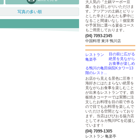
大人気の『土鍋マーボー豆
腐』をお召しがりいただけま
す。アツアツの土鍋とピリッ
写真の多い順
とした辛さにあなたも夢中に
なること間違いなし！個室席
や予算別に選べる宴会コース
もご用意しております。
(04) 7093-2345
中国料理 東洋 鴨川店
目の前に広がる
絶景を見ながら
お食事が楽しめ
る鴨川の亀田病院Kタワー13
階のレスト...
お店から見える景色に圧巻！
海好きにはたまらない絶景を
見ながらお食事を楽しむこと
が出来るレストランです。鉄
板焼きコーナーでは実際に注
文したお料理を目の前で作る
ので目でもお料理を楽しんで
いただける空間となっており
ます。当店はびびおる協力店
としてオルカ鴨川FCを応援し
ています！
(04) 7099-1305
レストラン 亀楽亭