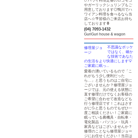
🍗ハワイ料理定番のロコモコ
やガーリックシュリンプもご
用意しております◎鴨川でハ
ワイアン料理を食べるなら当
店へ☆🌴皆様のご来店お待ち
しております🍍
(04) 7093-1432
GuriGuri house & wagon
不思議なポッケ
ではなく、確か
な技術であなた
の生活をより快適にします💡
ご家庭に眠っ...
愛着の湧いているもので「こ
れがもう少し便利だった
ら…」と思うものはご自宅に
ございませんか？修理屋ジョ
ージでは、元の使える状態に
直す修理だけでなくお客様の
ご希望に合わせて改造なども
行う修理店です！これはさす
がに💦と思うものでもぜひ一
度ご相談ください！ご家庭に
眠っている農機具・自転車・
電化製品・パソコン・玩具・
家具などはございませんか？
修理のことなら修理屋ジョー
ジにお任せください！当店は