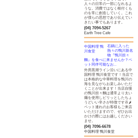
人々の日常の一部になれるよ
うな。消費ではなく根付くも
のを常に創造していく。これ
が僕らの思想であり伝えてい
きたい事でもあります。
(04) 7094-5267
Earth Tree Cafe
石鍋に入った
熱々の鴨川新名
物『鴨川担々
麵』を食べに来ませんか？ペ
ット同伴可能なお...
外房黒潮ライン沿いにある中
国料理 鴨川食堂です！当店で
は本格的な中華料理を鴨川の
海を見ながらお楽しみいただ
くことが出来ます！当店自慢
の鴨川担々麵は通常より太い
麺を使用しピリッとしたちょ
うどいい辛さが特徴です🍜🌶
ペット連れのお客様もご来店
いただけますので、ぜひお出
かけの際にはお越しください
ませ。
(04) 7096-6678
中国料理 鴨川食堂