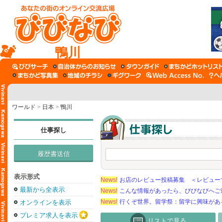
鴨川
ワールド
>
日本
>
鴨川
仕事探し
履歴書送信
表示形式
News!
お店のレビュー投稿募集 ＜レビュー
最新から全表示
News!
こんな情報があったら、びびなびへご
News!
行くぞ世界。留学祭：留学に興味がある学
オンラインを表示
プレミア求人を表示
リストで見る