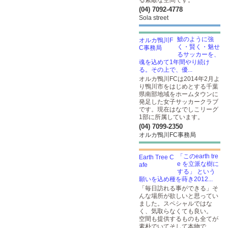
る素敵な空間です。
(04) 7092-4778
Sola street
鯱のように強
く・賢く・魅せ
るサッカーを、
魂を込めて1年間やり続け
る。その上で、優...
オルカ鴨川FCは2014年2月よ
り鴨川市をはじめとする千葉
県南部地域をホームタウンに
発足した女子サッカークラブ
です。現在はなでしこリーグ
1部に所属しています。
(04) 7099-2350
オルカ鴨川FC事務局
「このearth tre
e を立派な樹に
する」 という
願いを込め種を蒔き2012...
「毎日訪れる事ができる」そ
んな場所が欲しいと思ってい
ました。スペシャルではな
く、気取らなくても良い。
空間も提供するものも全てが
素朴でいてそして本物で、