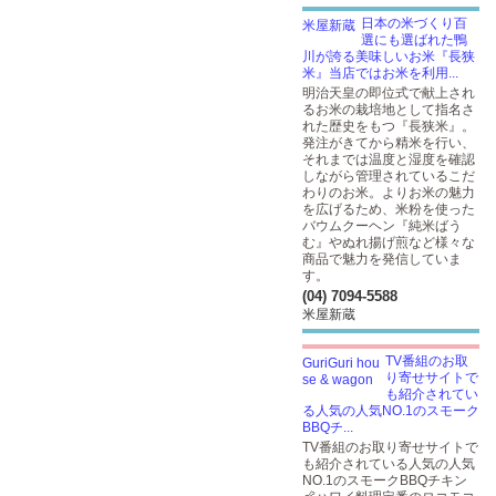
日本の米づくり百
選にも選ばれた鴨
川が誇る美味しいお米『長狭
米』当店ではお米を利用...
明治天皇の即位式で献上され
るお米の栽培地として指名さ
れた歴史をもつ『長狭米』。
発注がきてから精米を行い、
それまでは温度と湿度を確認
しながら管理されているこだ
わりのお米。よりお米の魅力
を広げるため、米粉を使った
バウムクーヘン『純米ばう
む』やぬれ揚げ煎など様々な
商品で魅力を発信していま
す。
(04) 7094-5588
米屋新蔵
TV番組のお取
り寄せサイトで
も紹介されてい
る人気の人気NO.1のスモーク
BBQチ...
TV番組のお取り寄せサイトで
も紹介されている人気の人気
NO.1のスモークBBQチキン