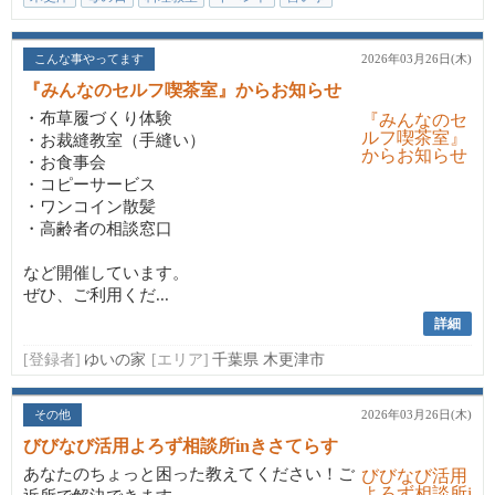
こんな事やってます
2026年03月26日(木)
『みんなのセルフ喫茶室』からお知らせ
・布草履づくり体験
・お裁縫教室（手縫い）
・お食事会
・コピーサービス
・ワンコイン散髪
・高齢者の相談窓口
など開催しています。
ぜひ、ご利用くだ...
詳細
[登録者]
ゆいの家
[エリア]
千葉県 木更津市
その他
2026年03月26日(木)
びびなび活用よろず相談所inきさてらす
あなたのちょっと困った教えてください！ご