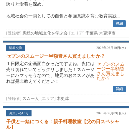
誇りと愛着を深め、
地域社会の一員としての自覚と参画意識を育む教育実践...
詳細
[登録者]
房総の地域文化を学ぶ会
[エリア]
千葉県 木更津市
情報交換
2026年06月10日(水)
セブンのスムージー半額皆さん買えましたか？
１日限定の企画面白かったですよね。夜には
売り切れていてビックリしました！スムージ
ーにハマりそうなので、地元のおススメがあ
れば是非教えてください！
詳細
[登録者]
スムー人
[エリア]
木更津
募集いろいろ
2026年06月09日(火)
子供と一緒につくる！親子料理教室【父の日スペシャ
ル】