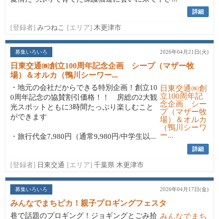
詳細
[登録者]
みつねこ
[エリア]
木更津市
募集いろいろ
2026年04月21日(火)
日東交通㈱創立100周年記念企画 シープ（マザー牧
場）＆オルカ（鴨川シーワー...
・地元の会社だからできる特別企画！創立10
0周年記念の協賛割引価格！！ 房総の2大観
光スポットともに3時間たっぷり楽しむこと
ができます
・旅行代金7,980円（通常9,980円/中学生以...
詳細
[登録者]
日東交通
[エリア]
千葉県 木更津市
募集いろいろ
2026年04月17日(金)
みんなでまちピカ！親子プロギングフェスタ
巷で話題のプロギング！ジョギングとごみ拾