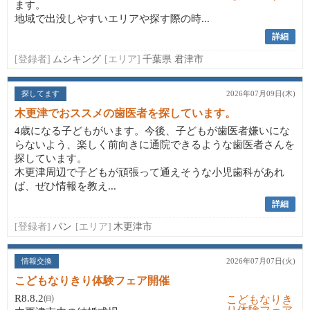
ます。
地域で出没しやすいエリアや探す際の時...
詳細
[登録者]
ムシキング
[エリア]
千葉県 君津市
探してます
2026年07月09日(木)
木更津でおススメの歯医者を探しています。
4歳になる子どもがいます。今後、子どもが歯医者嫌いにな
らないよう、楽しく前向きに通院できるような歯医者さんを
探しています。
木更津周辺で子どもが頑張って通えそうな小児歯科があれ
ば、ぜひ情報を教え...
詳細
[登録者]
パン
[エリア]
木更津市
情報交換
2026年07月07日(火)
こどもなりきり体験フェア開催
R8.8.2㈰