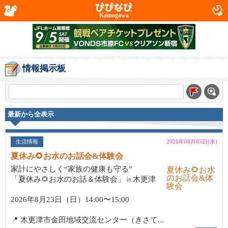
Kamogawa
情報掲示板
最新から全表示
生活情報
2026年08月05日(水)
夏休み🌻お水のお話会&体験会
家計にやさしく“家族の健康も守る”
「夏休み🌻お水のお話＆体験会」㏌木更津
2026年8月23日（日）14:00〜15:00
📍 木更津市金田地域交流センター（きさて...