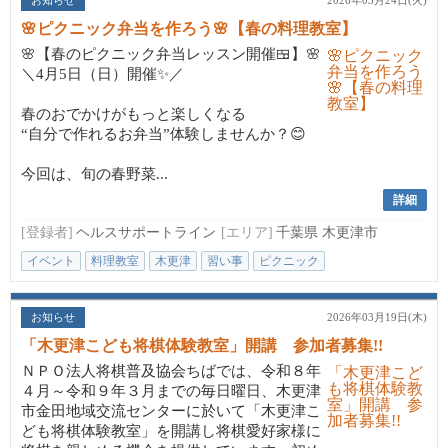
お知らせ
2026年03月24日(火)
🌸ピクニック弁当を作ろう🌸【春の料理教室】
🌸【春のピクニック弁当レッスン開催🍱】🌸
＼4月5日（日）開催✨／
春のおでかけがもっと楽しくなる
“自分で作れるお弁当”体験しませんか？😊
今回は、旬の春野菜...
詳細
[登録者]
ヘルスサポートライン
[エリア]
千葉県 木更津市
イベント
料理教室
木更津
習い事
ピクニック
お知らせ
2026年03月19日(木)
「木更津こども将棋体験教室」開講 参加者募集!!
ＮＰＯ法人将棋普及協会ちばでは、令和８年
４月～令和９年３月までの毎日曜日、木更津
市金田地域交流センターに於いて「木更津こ
ども将棋体験教室」を開講し将棋愛好家様に