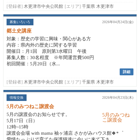
[登録者]
木更津市中央公民館
[エリア]
千葉県 木更津市
募集いろいろ
2026年04月24日(金)
郷土史講座
対象：歴史の学習に興味・関心がある方
内容：県内外の歴史に関する学習
開催日：月1回 原則第3水曜日 午後
募集人数：30名程度 ※年間運営費500円
初回開催：5月20日（水...
詳細
[登録者]
木更津市中央公民館
[エリア]
千葉県 木更津市
情報交換
2026年04月23日(木)
5月のみつねこ譲渡会
5月の譲渡会のお知らせです。
5月17日（日）
12時~15時
譲渡会会場 with mama 袖ヶ浦店 さかがみハウス館🍀*゜
愛情たっぷりで育てた保護猫達に会いに来て下さ...