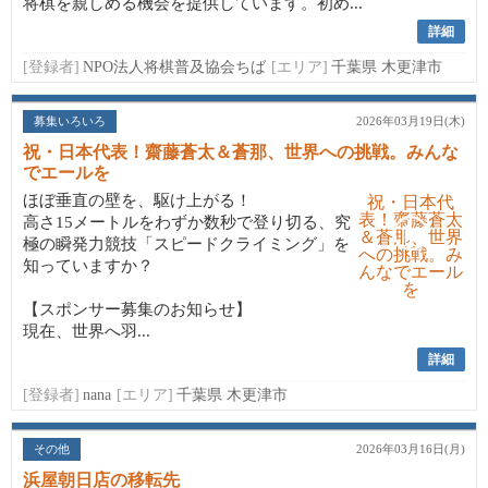
将棋を親しめる機会を提供しています。初め...
詳細
[登録者]
NPO法人将棋普及協会ちば
[エリア]
千葉県 木更津市
募集いろいろ
2026年03月19日(木)
祝・日本代表！齋藤蒼太＆蒼那、世界への挑戦。みんな
でエールを
ほぼ垂直の壁を、駆け上がる！
高さ15メートルをわずか数秒で登り切る、究
極の瞬発力競技「スピードクライミング」を
知っていますか？
【スポンサー募集のお知らせ】
現在、世界へ羽...
詳細
[登録者]
nana
[エリア]
千葉県 木更津市
その他
2026年03月16日(月)
浜屋朝日店の移転先