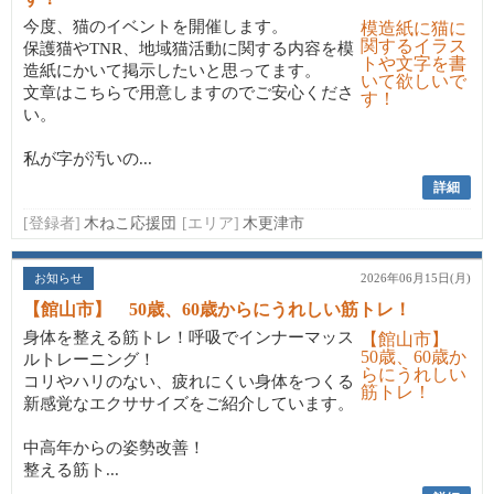
今度、猫のイベントを開催します。
保護猫やTNR、地域猫活動に関する内容を模
造紙にかいて掲示したいと思ってます。
文章はこちらで用意しますのでご安心くださ
い。
私が字が汚いの...
詳細
[登録者]
木ねこ応援団
[エリア]
木更津市
お知らせ
2026年06月15日(月)
【館山市】 50歳、60歳からにうれしい筋トレ！
身体を整える筋トレ！呼吸でインナーマッス
ルトレーニング！
コリやハリのない、疲れにくい身体をつくる
新感覚なエクササイズをご紹介しています。
中高年からの姿勢改善！
整える筋ト...