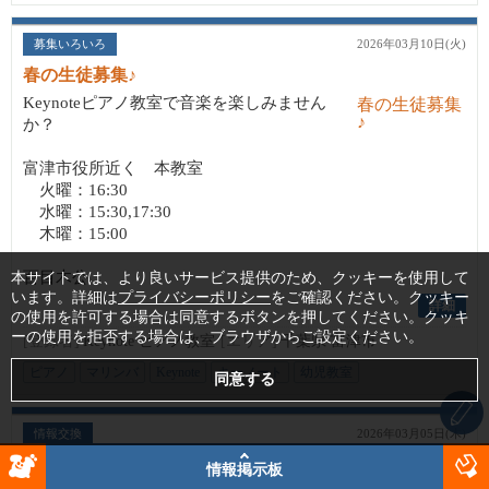
募集いろいろ
2026年03月10日(火)
春の生徒募集♪
Keynoteピアノ教室で音楽を楽しみません
か？
富津市役所近く 本教室
火曜：16:30
水曜：15:30,17:30
木曜：15:00
百目木公...
本サイトでは、より良いサービス提供のため、クッキーを使用して
います。詳細は
プライバシーポリシー
をご確認ください。クッキー
詳細
の使用を許可する場合は同意するボタンを押してください。クッキ
ーの使用を拒否する場合は、ブラウザからご設定ください。
[登録者]
Keynote ピアノ教室
[エリア]
千葉県 富津市
ピアノ
マリンバ
Keynote
キーノート
幼児教室
情報交換
2026年03月05日(木)
木更津のゲリラ花火について
情報掲示板