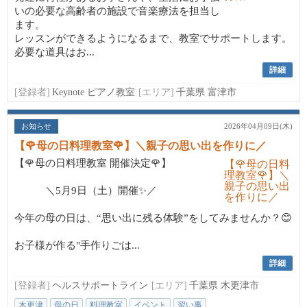
いの必要な高齢者の施設で音楽療法を担当し
ます。
レッスンができるようになるまで、教室でサポートします。
必要な道具はお...
詳細
[登録者]
Keynote ピアノ教室
[エリア]
千葉県 富津市
お知らせ
2026年04月09日(木)
【🌹母の日料理教室🌹】＼親子の思い出を作りに／
【🌹母の日料理教室 開催決定🌹】
＼5月9日（土）開催✨／
今年の母の日は、“思い出に残る体験”をしてみませんか？😊
お子様が作る"手作りごは...
詳細
[登録者]
ヘルスサポートライン
[エリア]
千葉県 木更津市
木更津
母の日
料理教室
イベント
習い事