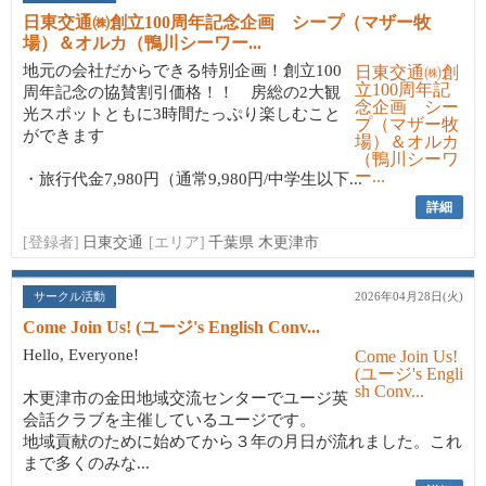
日東交通㈱創立100周年記念企画 シープ（マザー牧
場）＆オルカ（鴨川シーワー...
地元の会社だからできる特別企画！創立100
周年記念の協賛割引価格！！ 房総の2大観
光スポットともに3時間たっぷり楽しむこと
ができます
・旅行代金7,980円（通常9,980円/中学生以下...
詳細
[登録者]
日東交通
[エリア]
千葉県 木更津市
サークル活動
2026年04月28日(火)
Come Join Us! (ユージ's English Conv...
Hello, Everyone!
木更津市の金田地域交流センターでユージ英
会話クラブを主催しているユージです。
地域貢献のために始めてから３年の月日が流れました。これ
まで多くのみな...