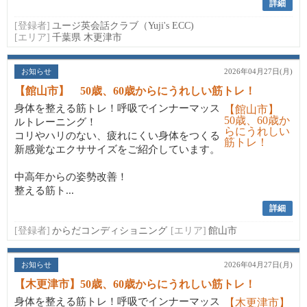
詳細
[登録者]
ユージ英会話クラブ（Yuji's ECC)
[エリア]
千葉県 木更津市
お知らせ
2026年04月27日(月)
【館山市】 50歳、60歳からにうれしい筋トレ！
身体を整える筋トレ！呼吸でインナーマッス
ルトレーニング！
コリやハリのない、疲れにくい身体をつくる
新感覚なエクササイズをご紹介しています。
中高年からの姿勢改善！
整える筋ト...
詳細
[登録者]
からだコンディショニング
[エリア]
館山市
お知らせ
2026年04月27日(月)
【木更津市】50歳、60歳からにうれしい筋トレ！
身体を整える筋トレ！呼吸でインナーマッス