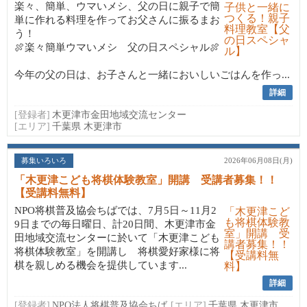
楽々、簡単、ウマいメシ、父の日に親子で簡
単に作れる料理を作ってお父さんに振るまお
う！
🍖楽々簡単ウマいメシ 父の日スペシャル🍖
今年の父の日は、お子さんと一緒においしいごはんを作っ...
詳細
[登録者]
木更津市金田地域交流センター
[エリア]
千葉県 木更津市
募集いろいろ
2026年06月08日(月)
「木更津こども将棋体験教室」開講 受講者募集！！
【受講料無料】
NPO将棋普及協会ちばでは、7月5日～11月2
9日までの毎日曜日、計20日間、木更津市金
田地域交流センターに於いて「木更津こども
将棋体験教室」を開講し 将棋愛好家様に将
棋を親しめる機会を提供しています...
詳細
[登録者]
NPO法人将棋普及協会ちば
[エリア]
千葉県 木更津市