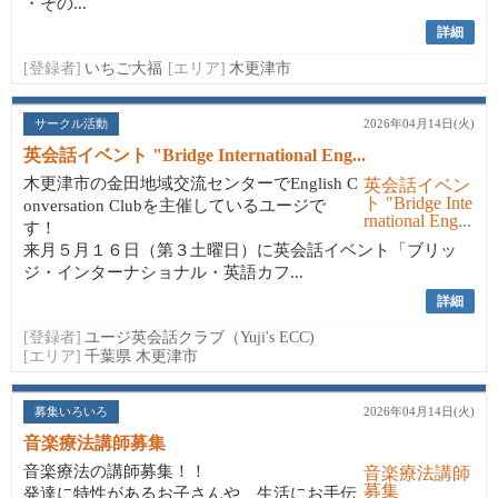
・その...
詳細
[登録者]
いちご大福
[エリア]
木更津市
サークル活動
2026年04月14日(火)
英会話イベント "Bridge International Eng...
木更津市の金田地域交流センターでEnglish C
onversation Clubを主催しているユージで
す！
来月５月１６日（第３土曜日）に英会話イベント「ブリッ
ジ・インターナショナル・英語カフ...
詳細
[登録者]
ユージ英会話クラブ（Yuji's ECC)
[エリア]
千葉県 木更津市
募集いろいろ
2026年04月14日(火)
音楽療法講師募集
音楽療法の講師募集！！
発達に特性があるお子さんや、生活にお手伝