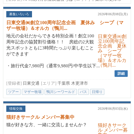
募集いろいろ
2026年06月08日(月)
日東交通㈱創立100周年記念企画 夏休み シープ（マ
ザー牧場）＆オルカ（鴨川...
地元の会社だからできる特別企画！創立100
周年記念の協賛割引価格！！ 房総の2大観
光スポットともに3時間たっぷり楽しむこと
ができます
・旅行代金7,980円（通常9,980円/中学生以下...
詳細
[登録者]
日東交通
[エリア]
千葉県 木更津市
ツアー
マザー牧場
鴨川シーワールド
バス
日帰り
情報交換
2026年06月03日(水)
猫好きサークル メンバー募集中
猫が好きな方、一緒に交流しませんか？