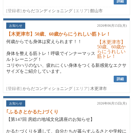
詳細
[登録者]
からだコンディショニング
[エリア]
館山市
お知らせ
2026年06月15日(月)
【木更津市】50歳、60歳からにうれしい筋トレ！
何歳からでも身体は変えられます！！
身体を整える筋トレ！呼吸でインナーマッス
ルトレーニング！
コリやハリのない、疲れにくい身体をつくる新感覚なエクサ
サイズをご紹介しています。
詳細
[登録者]
からだコンディショニング
[エリア]
木更津市
お知らせ
2026年06月15日(月)
｢ふるさとかるた｣づくり
【第147回 房総の地域文化講座のお知らせ】
かるたづくりを通して、自分たちが暮らすふるさとや学校に