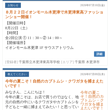
お知らせ
2026年07月10日(金)
８月２２日イオンモール木更津で木更津東高ファッショ
ンショー開催！
【開催日時】
8月22日（土）
【時間】
全2回公演 ① 11：30～② 14：00～
【開催場所】
イオンモール木更津 1F サウスアトリウム
詳細
[登録者]
千葉県立木更津東高等学校
[エリア]
千葉県 木更津市
教えてください
2026年07月09日(木)
今年の夏こそ！自然のカブトムシ・クワガタを捕まえた
いです！
みなさん、こんにちは！
今年の夏こそは、お店で買うのではなく、地
元の自然の中にいるクワガタやカブトムシを
子どもと一緒に捕まえてみたい！と思ってい