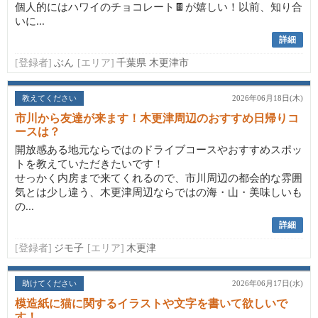
個人的にはハワイのチョコレート🍫が嬉しい！以前、知り合
いに...
詳細
[登録者]
ぶん
[エリア]
千葉県 木更津市
教えてください
2026年06月18日(木)
市川から友達が来ます！木更津周辺のおすすめ日帰りコ
ースは？
開放感ある地元ならではのドライブコースやおすすめスポッ
トを教えていただきたいです！
せっかく内房まで来てくれるので、市川周辺の都会的な雰囲
気とは少し違う、木更津周辺ならではの海・山・美味しいも
の...
詳細
[登録者]
ジモ子
[エリア]
木更津
助けてください
2026年06月17日(水)
模造紙に猫に関するイラストや文字を書いて欲しいで
す！