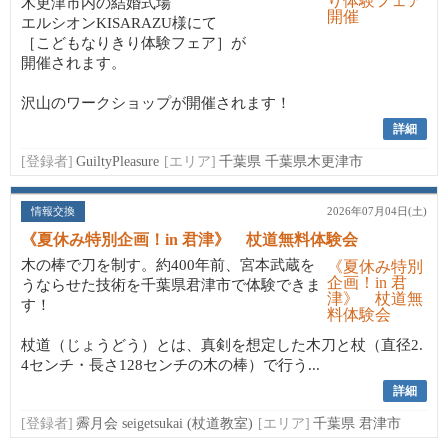
木更津市内の結婚式場
エルシオンKISARAZU様にて
［こどもなりきり体験フェア］が
開催されます。
沢山のワークショップが開催されます！
詳細
[登録者]
GuiltyPleasure
[エリア]
千葉県 千葉県木更津市
情報交換
2026年07月04日(土)
《夏休み特別企画！in 君津》 杖道無料体験会
木の棒で刀を制す。約400年前、宮本武蔵を
うならせた技術を千葉県君津市で体験できま
す！
杖道（じょうどう）とは、真剣を想定した木刀と杖（直径2.
4センチ・長さ128センチの木の棒）で行う...
詳細
[登録者]
霽月会 seigetsukai (杖道教室)
[エリア]
千葉県 君津市