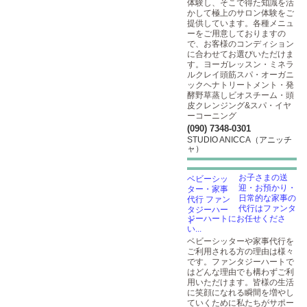
体験し、そこで得た知識を活
かして極上のサロン体験をご
提供しています。各種メニュ
ーをご用意しておりますの
で、お客様のコンディション
に合わせてお選びいただけま
す。ヨーガレッスン・ミネラ
ルクレイ頭筋スパ・オーガニ
ックヘナトリートメント・発
酵野草蒸しビオスチーム・頭
皮クレンジング&スパ・イヤ
ーコーニング
(090) 7348-0301
STUDIO ANICCA（アニッチ
ャ）
お子さまの送
迎・お預かり・
日常的な家事の
代行はファンタ
ジーハートにお任せくださ
い...
ベビーシッターや家事代行を
ご利用される方の理由は様々
です。ファンタジーハートで
はどんな理由でも構わずご利
用いただけます。皆様の生活
に笑顔になれる瞬間を増やし
ていくために私たちがサポー