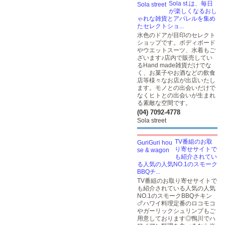
Sola st.は、毎日
が楽しくなるおし
ゃれな雑貨とアパレルを集め
たセレクトショ...
水色のドアが目印のセレクト
ショップです。ボディボード
やウエットスーツ、水着もご
ざいます♪店内で販売してい
るHand made雑貨だけでな
く、お菓子やお酒などの飲食
店等様々なお店が出店いたし
ます。モノとの出会いだけで
なくヒトとの出会いが生まれ
る素敵な空間です。
(04) 7092-4778
Sola street
TV番組のお取
り寄せサイトで
も紹介されてい
る人気の人気NO.1のスモーク
BBQチ...
TV番組のお取り寄せサイトで
も紹介されている人気の人気
NO.1のスモークBBQチキン
🍗ハワイ料理定番のロコモコ
やガーリックシュリンプもご
用意しております◎鴨川でハ