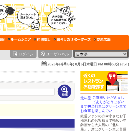
ログイン
ユーザパネル
2026年(令和8年) 8月6日木曜日 PM 08時53分 (JST)
ご乗車いただきまし
てありがとうござい
ます🚃当列車はグリーン車で
お食事を楽しんでい...
鉄道ファンの方や小さなお子
様連れのお客様まで幅広い年
齢層から大人気の『北斗
星』。席はグリーン車と普通