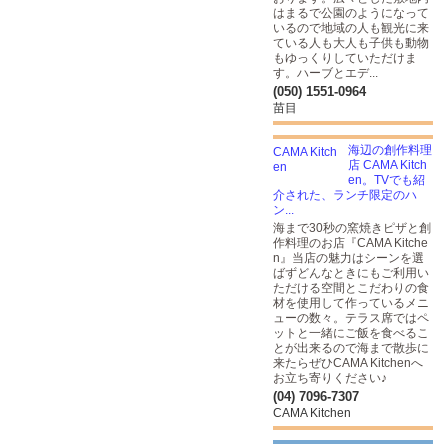
はまるで公園のようになって
いるので地域の人も観光に来
ている人も大人も子供も動物
もゆっくりしていただけま
す。ハーブとエデ...
(050) 1551-0964
苗目
海辺の創作料理
店 CAMA Kitch
en。TVでも紹
介された、ランチ限定のハ
ン...
海まで30秒の窯焼きピザと​創
作料理のお店『CAMA Kitche
n』当店の魅力はシーンを選
ばずどんなときにもご利用い
ただける空間とこだわりの食
材を使用して作っているメニ
ューの数々。テラス席ではペ
ットと一緒にご飯を食べるこ
とが出来るので海まで散歩に
来たらぜひCAMA Kitchenへ
お立ち寄りください♪
(04) 7096-7307
CAMA Kitchen