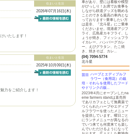
車があり、壁には看板や模型
住まいと生活
がびっしり！お席でお食事を
2026年07月16日(木)
しながら鉄道グッズを眺める
ことのできる最高の車内とな
っております✨乗車したい方
は是非、『北斗星』にご乗車
くださいませ。境港産アジフ
ライ、広島産カキフライ、し
届けいたします！
ょうが焼き、フィッシュフラ
イカレー、ハンバーグカレ
ー、えびグラタン、たこ焼
き、焼きそば、カレ...
(04) 7094-5774
住まいと生活
北斗星
2025年10月09日(木)
ハーブとエディブルフ
ラワー（食用花）の栽
培・それらを使用したフード
やドリンクの販...
て魅力をご紹介します！
2023年4月にオープンしたna
eme farmers standは直売所
でありカフェとして無農薬で
つくられたハーブやエディブ
ルフラワーを使ったメニュー
を提供しています。曜日ごと
にランチメニューが異なるの
でいつ来ても何度来ても楽し
んでいただけるようになって
おります。広々とした敷地内