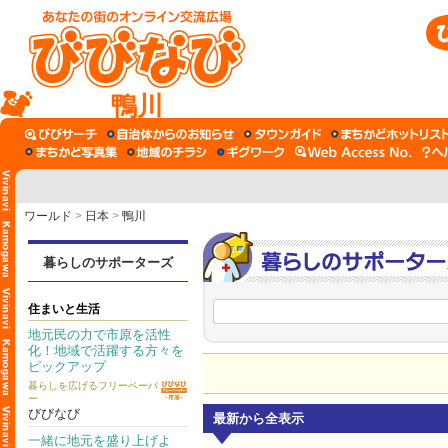
鴨川
ワールド
>
日本
>
鴨川
暮らしのサポーターズ
住まいと生活
地元民の力で市原を活性
化！地域で活躍する方々を
ピックアップ
暮らしを広げるフリーペーパ
ー
びびなび
最新から全表示
一緒に地元を盛り上げよ