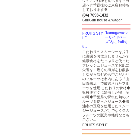
ワイアン料理を食べるなら当
店へ☆🌴皆様のご来店お待ち
しております🍍
(04) 7093-1432
GuriGuri house & wagon
"kamogawaシ
ーサイドベー
ス"内に fruits j
u...
こだわりのスムージーを片手
に海辺をお散歩しませんか？
健康食材をたっぷりと使った
フレッシュジュースでお肌に
栄養を！近くの海岸をお散歩
しながら飲むのも◎こだわり
のフルーツは市内にある「山
田青果店」で厳選されたフル
ーツを使用 こだわりの食材◆
収穫後すぐに冷凍した鴨川産
の苺◆千葉県で採れた旬のフ
ルーツを使ったジュース◆勝
浦市の豆腐を使用したスムー
ジージュースだけでなく旬の
フルーツの販売や雑貨なども
ござい...
FRUITS STYLE