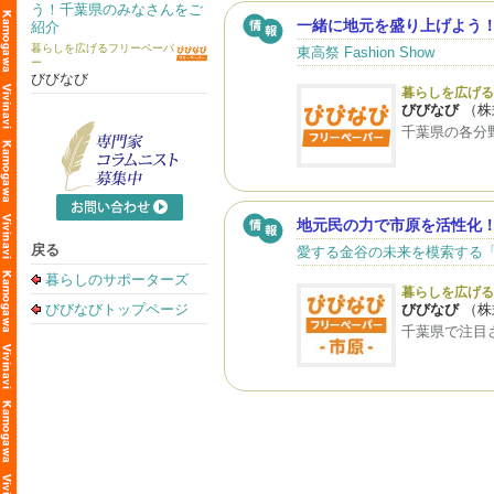
う！千葉県のみなさんをご
一緒に地元を盛り上げよう
紹介
暮らしを広げるフリーペーパ
東高祭 Fashion Show
ー
びびなび
暮らしを広げる
びびなび
（株式
千葉県の各分
地元民の力で市原を活性化
戻る
愛する金谷の未来を模索する「
暮らしのサポーターズ
暮らしを広げる
びびなびトップページ
びびなび
（株式
千葉県で注目