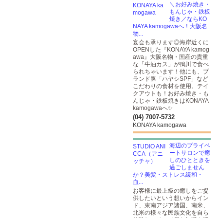
＼お好み焼き・
もんじゃ・鉄板
焼き／ならKO
NAYA kamogawaへ！大阪名
物...
宴会も承ります◎海岸近くに
OPENした『KONAYA kamog
awa』大阪名物・国産の貴重
な「牛油カス」が鴨川で食べ
られちゃいます！他にも、ブ
ランド豚「ハヤシSPF」など
こだわりの食材を使用。テイ
クアウトも！お好み焼き・も
んじゃ・鉄板焼きはKONAYA
kamogawaへ✨
(04) 7007-5732
KONAYA kamogawa
海辺のプライベ
ートサロンで癒
しのひとときを
過ごしません
か？美髪・ストレス緩和・
血...
お客様に最上級の癒しをご提
供したいという想いからイン
ド、東南アジア諸国、南米、
北米の様々な民族文化を自ら