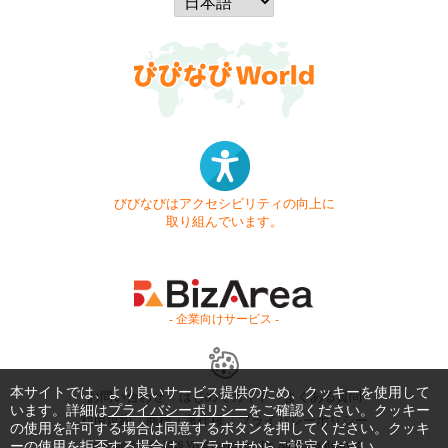
びびなびはアクセシビリティの向上に
取り組んでいます。
- 企業向けサービス -
本サイトでは、より良いサービス提供のため、クッキーを使用して
お問い合わせ
はじめてガイド
よくある質問
います。詳細は
プライバシーポリシー
をご確認ください。クッキー
利用規約
商標・著作権
プライバシーポリシー
の使用を許可する場合は同意するボタンを押してください。クッキ
ーの使用を拒否する場合は、ブラウザからご設定ください。
Copyright © 1999-2026 Vivid Navigation, Inc. All Rights Reserved.