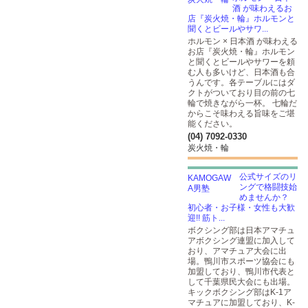
酒 が味わえるお
店『炭火焼・輪』ホルモンと
聞くとビールやサワ...
ホルモン × 日本酒 が味わえる
お店『炭火焼・輪』ホルモン
と聞くとビールやサワーを頼
む人も多いけど、日本酒も合
うんです。各テーブルにはダ
クトがついており目の前の七
輪で焼きながら一杯。 七輪だ
からこそ味わえる旨味をご堪
能ください。
(04) 7092-0330
炭火焼・輪
公式サイズのリ
ングで格闘技始
めませんか？
初心者・お子様・女性も大歓
迎!! 筋ト...
ボクシング部は日本アマチュ
アボクシング連盟に加入して
おり、アマチュア大会に出
場。鴨川市スポーツ協会にも
加盟しており、鴨川市代表と
して千葉県民大会にも出場。
キックボクシング部はK-1ア
マチュアに加盟しており、K-