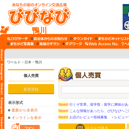
鴨川
ワールド
>
日本
>
鴨川
個人売買
新規登録
表示形式
News!
行くぞ世界。留学祭：留学に興味がある学
最新から全表示
News!
こんな情報があったら、びびなびへご
News!
お店のレビュー投稿募集 ＜レビュー
オンラインを表示
リストで見る