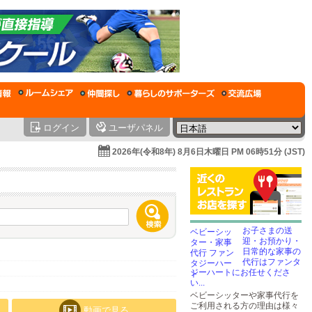
ログイン
ユーザパネル
2026年(令和8年) 8月6日木曜日 PM 06時51分 (JST)
お子さまの送
迎・お預かり・
日常的な家事の
代行はファンタ
ジーハートにお任せくださ
い...
ベビーシッターや家事代行を
ご利用される方の理由は様々
動画で見る