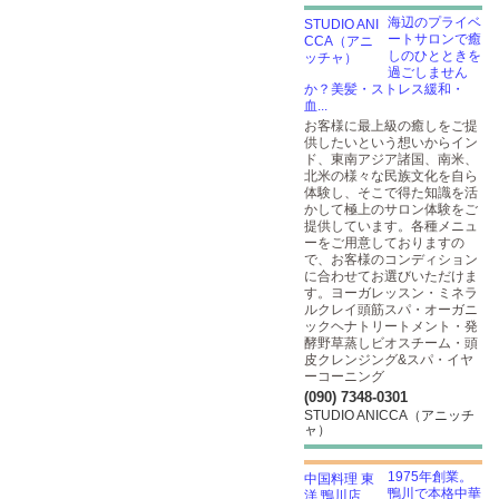
海辺のプライベ
ートサロンで癒
しのひとときを
過ごしません
か？美髪・ストレス緩和・
血...
お客様に最上級の癒しをご提
供したいという想いからイン
ド、東南アジア諸国、南米、
北米の様々な民族文化を自ら
体験し、そこで得た知識を活
かして極上のサロン体験をご
提供しています。各種メニュ
ーをご用意しておりますの
で、お客様のコンディション
に合わせてお選びいただけま
す。ヨーガレッスン・ミネラ
ルクレイ頭筋スパ・オーガニ
ックヘナトリートメント・発
酵野草蒸しビオスチーム・頭
皮クレンジング&スパ・イヤ
ーコーニング
(090) 7348-0301
STUDIO ANICCA（アニッチ
ャ）
1975年創業。
鴨川で本格中華