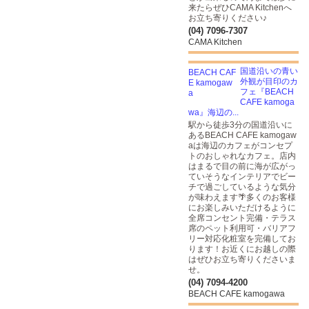
来たらぜひCAMA Kitchenへ
お立ち寄りください♪
(04) 7096-7307
CAMA Kitchen
国道沿いの青い
外観が目印のカ
フェ『BEACH
CAFE kamoga
wa』海辺の...
駅から徒歩3分の国道沿いに
あるBEACH CAFE kamogaw
aは海辺のカフェがコンセプ
トのおしゃれなカフェ。店内
はまるで目の前に海が広がっ
ていそうなインテリアでビー
チで過ごしているような気分
が味わえます🌴多くのお客様
にお楽しみいただけるように
全席コンセント完備・テラス
席のペット利用可・バリアフ
リー対応化粧室を完備してお
ります！お近くにお越しの際
はぜひお立ち寄りくださいま
せ。
(04) 7094-4200
BEACH CAFE kamogawa