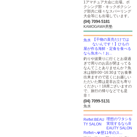
1アマチュア大会に出場。ボ
クシング部・キックボクシン
グ部共に様々なスパーリング
大会等にも出場しています。
(04) 7094-5181
KAMOGAWA男塾
【干物の直売だけでは
ないんです！】ひもの
屋が作る海鮮・定食を食べる
なら魚水へ！お...
釣りや波乗りに行くとお昼過
ぎで周りのお店が閉まってる
なんてことありませんか？魚
水は朝9:00~16:30までお食事
出来ますので近くにお越しい
ただいた際は是非お立ち寄り
ください！18席ございますの
で、旅行の帰りなどでも是
非！
(04) 7099-5131
魚水
理想のワタシを
実現するならB
EAUTY SALON
Refletへ💎歴11年のス...