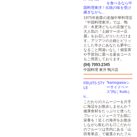
を食べるなら中
国料理東洋！伝統の味を受け
継ぎながら...
1975年創業の老舗中華料理店
『中国料理東洋』では、鴨
川・木更津どちらの店舗でも
大人気の『土鍋マーボー豆
腐』をお召しがりいただけま
す。アツアツの土鍋とピリッ
とした辛さにあなたも夢中に
なること間違いなし！個室席
や予算別に選べる宴会コース
もご用意しております。
(04) 7093-2345
中国料理 東洋 鴨川店
"kamogawaシ
ーサイドベー
ス"内に fruits j
u...
こだわりのスムージーを片手
に海辺をお散歩しませんか？
健康食材をたっぷりと使った
フレッシュジュースでお肌に
栄養を！近くの海岸をお散歩
しながら飲むのも◎こだわり
のフルーツは市内にある「山
田青果店」で厳選されたフル