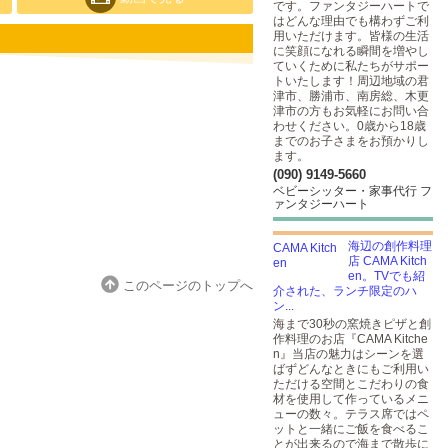
です。ファンタジーハートで
はどんな理由でも構わずご利
用いただけます。皆様の生活
に笑顔になれる瞬間を増やし
ていくために私たちがサポー
トいたします！周辺地域の君
津市、勝浦市、南房総、木更
津市の方もお気軽にお問い合
わせください。0歳から18歳
までのお子さまをお預かりし
ます。
(090) 9149-5660
ベビーシッター・家事代行 フ
ァンタジーハート
海辺の創作料理
店 CAMA Kitch
en。TVでも紹
このページのトップへ
介された、ランチ限定のハ
ン...
海まで30秒の窯焼きピザと​創
作料理のお店『CAMA Kitche
n』当店の魅力はシーンを選
ばずどんなときにもご利用い
ただける空間とこだわりの食
材を使用して作っているメニ
ューの数々。テラス席ではペ
ットと一緒にご飯を食べるこ
とが出来るので海まで散歩に