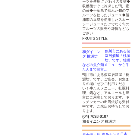
ーツを使用 こだわりの食材◆
収穫後すぐに冷凍した鴨川産
の苺◆千葉県で採れた旬のフ
ルーツを使ったジュース◆勝
浦市の豆腐を使用したスムー
ジージュースだけでなく旬の
フルーツの販売や雑貨なども
ござい...
FRUITS STYLE
鴨川市にある個
室居酒屋「桃源
坊」です。牡蠣
などの魚介類メニュ－から牛
たんまで豊富...
鴨川市にある個室居酒屋「桃
源坊」です。ご宴会、お集ま
りの場にぜひご利用くださ
い！牛たんメニュー、牡蠣料
理、鍋など、アルコールも豊
富にご用意しております。キ
ッチンカーの出店依頼も受付
中です。ご来店お待ちしてお
ります。
(04) 7093-0107
和ダイニング 桃源坊
ホルモン × 日本