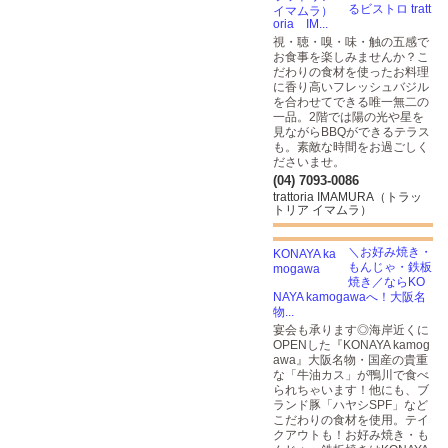
るビストロ tratt
oria IM...
視・聴・嗅・味・触の五感で
お食事を楽しみませんか？こ
だわりの食材を使ったお料理
に香り高いフレッシュバジル
を合わせてできる唯一無二の
一品。2階では陽の光や星を
見ながらBBQができるテラス
も。素敵な時間をお過ごしく
ださいませ。
(04) 7093-0086
trattoria IMAMURA（トラッ
トリア イマムラ）
＼お好み焼き・
もんじゃ・鉄板
焼き／ならKO
NAYA kamogawaへ！大阪名
物...
宴会も承ります◎海岸近くに
OPENした『KONAYA kamog
awa』大阪名物・国産の貴重
な「牛油カス」が鴨川で食べ
られちゃいます！他にも、ブ
ランド豚「ハヤシSPF」など
こだわりの食材を使用。テイ
クアウトも！お好み焼き・も