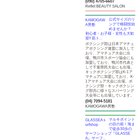
(090) 4705-6607
Reflet BEAUTY SALON
公式サイズのリ
ングで格闘技始
めませんか？
初心者・お子様・女性も大歓
迎!! 筋ト...
ボクシング部は日本アマチュ
アボクシング連盟に加入して
おり、アマチュア大会に出
場。鴨川市スポーツ協会にも
加盟しており、鴨川市代表と
して千葉県民大会にも出場。
キックボクシング部はK-1ア
マチュアに加盟しており、K-
1アマチュア大会に出場。ボ
クシング部・キックボクシン
グ部共に様々なスパーリング
大会等にも出場しています。
(04) 7094-5181
KAMOGAWA男塾
マルキポイント
の目の前！海ま
で徒歩30歩の
サーフショップ『GLASSE
A』サーフ...