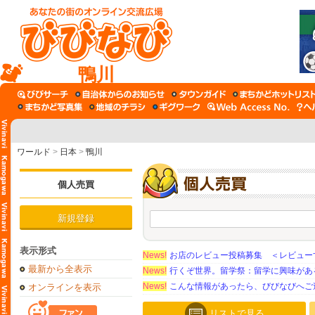
鴨川
ワールド
>
日本
>
鴨川
個人売買
新規登録
表示形式
News!
お店のレビュー投稿募集 ＜レビュー
最新から全表示
News!
行くぞ世界。留学祭：留学に興味がある学
News!
こんな情報があったら、びびなびへご
オンラインを表示
リストで見る