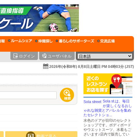
ログイン
ユーザパネル
2026年(令和8年) 8月8日土曜日 PM 04時03分 (JST)
Sola st.は、毎日
が楽しくなるおし
ゃれな雑貨とアパレルを集め
たセレクトショ...
水色のドアが目印のセレクト
ショップです。ボディボード
やウエットスーツ、水着もご
ざいます♪店内で販売してい
動画で見る