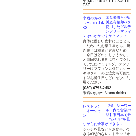
果房KOFUKU CITRUS&CHE
ESE
国産米粉🍚×鴨
川産有精卵🥚を
使用したグルテ
ンフリーマフィ
ンはいかかですか？マフィ...
身体に優しい食材にとことん
こだわったお菓子屋さん。焼
き菓子は種類が豊富なため
「今日はどれにしようかな」
と毎回訪れる度にワクワクし
ていただけます✨グルテンフ
リーはマフィン以外にもケー
キやタルトのご注文も可能で
す◎お誕生日などにぜひご利
用ください！
(080) 6793-2462
米粉のおやつMama dakko
【鴨川シーワー
ルド内で営業中
◎】東日本で唯
一“シャチ”を見
ながらお食事ができるレ...
シャチを見ながらお食事がで
きる幻想的なレストラン『オ