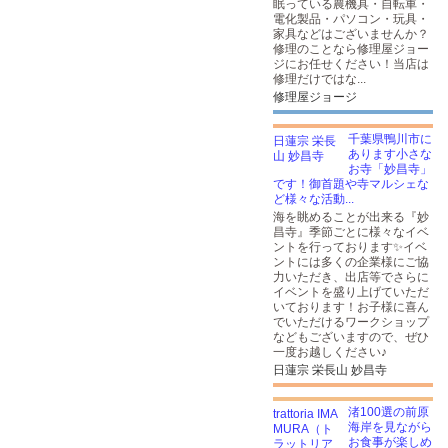
眠っている農機具・自転車・
電化製品・パソコン・玩具・
家具などはございませんか？
修理のことなら修理屋ジョー
ジにお任せください！当店は
修理だけではな...
修理屋ジョージ
千葉県鴨川市に
あります小さな
お寺「妙昌寺」
です！御首題や寺マルシェな
ど様々な活動...
海を眺めることが出来る『妙
昌寺』季節ごとに様々なイベ
ントを行っております✨イベ
ントには多くの企業様にご協
力いただき、出店等でさらに
イベントを盛り上げていただ
いております！お子様に喜ん
でいただけるワークショップ
などもございますので、ぜひ
一度お越しください♪
日蓮宗 栄長山 妙昌寺
渚100選の前原
海岸を見ながら
お食事が楽しめ