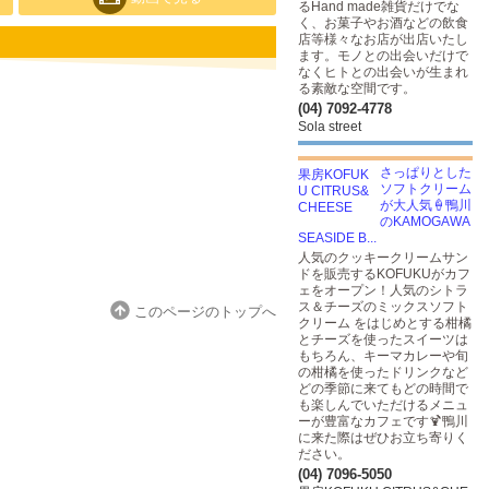
るHand made雑貨だけでな
く、お菓子やお酒などの飲食
店等様々なお店が出店いたし
ます。モノとの出会いだけで
なくヒトとの出会いが生まれ
る素敵な空間です。
(04) 7092-4778
Sola street
さっぱりとした
ソフトクリーム
が大人気🍦鴨川
のKAMOGAWA
SEASIDE B...
人気のクッキークリームサン
ドを販売するKOFUKUがカフ
ェをオープン！人気のシトラ
ス＆チーズのミックスソフト
このページのトップへ
クリーム をはじめとする柑橘
とチーズを使ったスイーツは
もちろん、キーマカレーや旬
の柑橘を使ったドリンクなど
どの季節に来てもどの時間で
も楽しんでいただけるメニュ
ーが豊富なカフェです🍹鴨川
に来た際はぜひお立ち寄りく
ださい。
(04) 7096-5050