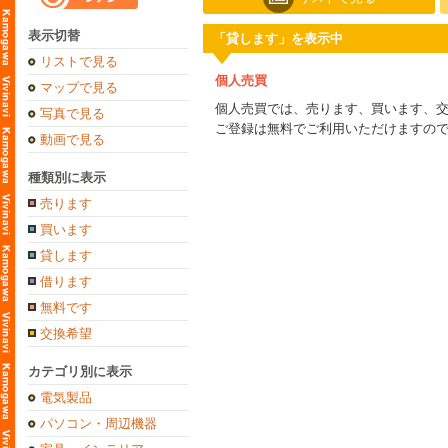
表示切替
「貸します」を表示中
リストで見る
個人売買
マップで見る
個人売買では、売ります、買います、
写真で見る
ご登録は無料でご利用いただけますの
動画で見る
種類別に表示
売ります
買います
貸します
借ります
無料です
交換希望
カテゴリ別に表示
電気製品
パソコン・周辺機器