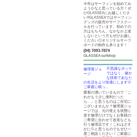
今年はサーフィンを始めてみ
ようかなと思っている方！ぜ
ひGLASSEAにお越しくださ
い!!GLASSEAではサーフィン
グッズの販売やサーフスク―
ルを行っています。初めての
方はもちろん、なかなか上達
しないという方もぜひお越し
ください◎オリジナルサーフ
ボードの制作も承ります！
(04) 7093-7874
GLASSEA surfshop
不思議なポッケ
ではなく、確か
な技術であなた
の生活をより快適にします💡
ご家庭に眠っ...
愛着の湧いているもので「こ
れがもう少し便利だった
ら…」と思うものはご自宅に
ございませんか？修理屋ジョ
ージでは、元の使える状態に
直す修理だけでなくお客様の
ご希望に合わせて改造なども
行う修理店です！これはさす
がに💦と思うものでもぜひ一
度ご相談ください！ご家庭に