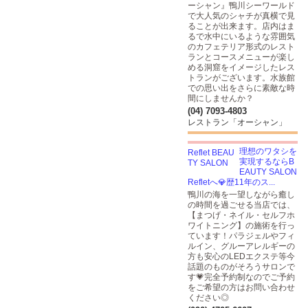
ーシャン』鴨川シーワールド
で大人気のシャチが真横で見
ることが出来ます。店内はま
るで水中にいるような雰囲気
のカフェテリア形式のレスト
ランとコースメニューが楽し
める洞窟をイメージしたレス
トランがございます。水族館
での思い出をさらに素敵な時
間にしませんか？
(04) 7093-4803
レストラン「オーシャン」
理想のワタシを
実現するならB
EAUTY SALON
Refletへ💎歴11年のス...
鴨川の海を一望しながら癒し
の時間を過ごせる当店では、
【まつげ・ネイル・セルフホ
ワイトニング】の施術を行っ
ています！パラジェルやフィ
ルイン、グルーアレルギーの
方も安心のLEDエクステ等今
話題のものがそろうサロンで
す💗完全予約制なのでご予約
をご希望の方はお問い合わせ
ください◎