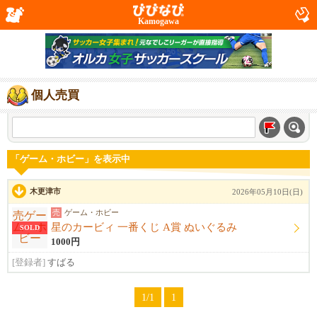
Kamogawa
個人売買
「ゲーム・ホビー」を表示中
木更津市
2026年05月10日(日)
売
ゲーム・ホビー
星のカービィ 一番くじ A賞 ぬいぐるみ
SOLD
1000円
[登録者]
すばる
1/1
1