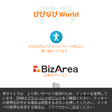
びびなびはアクセシビリティの向上に
取り組んでいます。
- 企業向けサービス -
本サイトでは、より良いサービス提供のため、クッキーを使用して
お問い合わせ
はじめてガイド
よくある質問
います。詳細は
プライバシーポリシー
をご確認ください。クッキー
利用規約
商標・著作権
プライバシーポリシー
の使用を許可する場合は同意するボタンを押してください。クッキ
ーの使用を拒否する場合は、ブラウザからご設定ください。
Copyright © 1999-2026 Vivid Navigation, Inc. All Rights Reserved.
Server US (42) @ Los Angeles Data Center