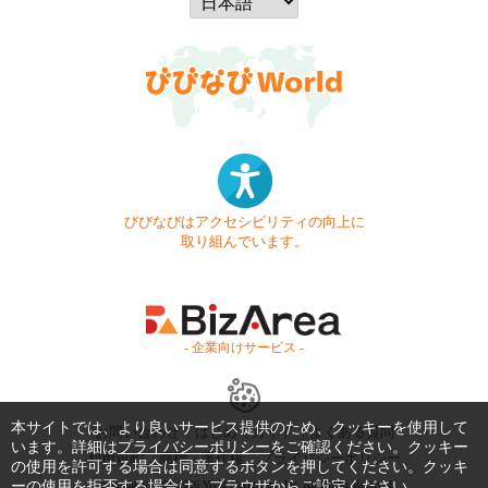
びびなびはアクセシビリティの向上に
取り組んでいます。
- 企業向けサービス -
本サイトでは、より良いサービス提供のため、クッキーを使用して
お問い合わせ
はじめてガイド
よくある質問
います。詳細は
プライバシーポリシー
をご確認ください。クッキー
利用規約
商標・著作権
プライバシーポリシー
の使用を許可する場合は同意するボタンを押してください。クッキ
ーの使用を拒否する場合は、ブラウザからご設定ください。
Copyright © 1999-2026 Vivid Navigation, Inc. All Rights Reserved.