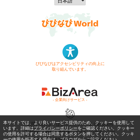
びびなびはアクセシビリティの向上に
取り組んでいます。
- 企業向けサービス -
本サイトでは、より良いサービス提供のため、クッキーを使用して
お問い合わせ
はじめてガイド
よくある質問
います。詳細は
プライバシーポリシー
をご確認ください。クッキー
利用規約
商標・著作権
プライバシーポリシー
の使用を許可する場合は同意するボタンを押してください。クッキ
ーの使用を拒否する場合は、ブラウザからご設定ください。
Copyright © 1999-2026 Vivid Navigation, Inc. All Rights Reserved.