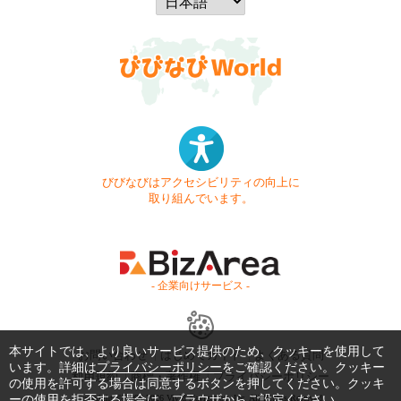
びびなびはアクセシビリティの向上に
取り組んでいます。
- 企業向けサービス -
本サイトでは、より良いサービス提供のため、クッキーを使用して
お問い合わせ
はじめてガイド
よくある質問
います。詳細は
プライバシーポリシー
をご確認ください。クッキー
利用規約
商標・著作権
プライバシーポリシー
の使用を許可する場合は同意するボタンを押してください。クッキ
ーの使用を拒否する場合は、ブラウザからご設定ください。
Copyright © 1999-2026 Vivid Navigation, Inc. All Rights Reserved.