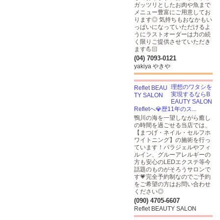
ガッツリとしたお肉や魚まで
メニュー豊富にご用意してお
ります◎ 気持ちもおなかもい
っぱいになっていただけるよ
うにラストオーダーは力の続
く限りご提供させていただき
ます💪🏻
(04) 7093-0121
yakiya やきや
理想のワタシを
実現するならB
EAUTY SALON
Refletへ💎歴11年のス...
鴨川の海を一望しながら癒し
の時間を過ごせる当店では、
【まつげ・ネイル・セルフホ
ワイトニング】の施術を行っ
ています！パラジェルやフィ
ルイン、グルーアレルギーの
方も安心のLEDエクステ等今
話題のものがそろうサロンで
す💗完全予約制なのでご予約
をご希望の方はお問い合わせ
ください◎
(090) 4705-6607
Reflet BEAUTY SALON