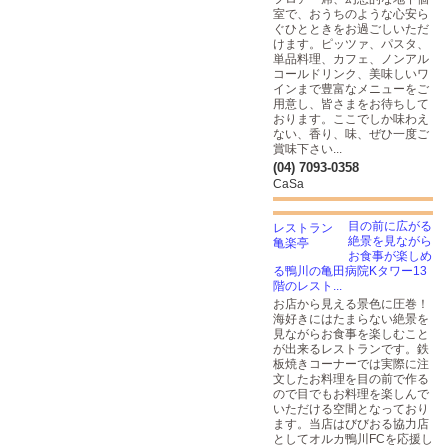
室で、おうちのような心安ら
ぐひとときをお過ごしいただ
けます。ピッツァ、パスタ、
単品料理、カフェ、ノンアル
コールドリンク、美味しいワ
インまで豊富なメニューをご
用意し、皆さまをお待ちして
おります。ここでしか味わえ
ない、香り、味、ぜひ一度ご
賞味下さい...
(04) 7093-0358
CaSa
目の前に広がる
絶景を見ながら
お食事が楽しめ
る鴨川の亀田病院Kタワー13
階のレスト...
お店から見える景色に圧巻！
海好きにはたまらない絶景を
見ながらお食事を楽しむこと
が出来るレストランです。鉄
板焼きコーナーでは実際に注
文したお料理を目の前で作る
ので目でもお料理を楽しんで
いただける空間となっており
ます。当店はびびおる協力店
としてオルカ鴨川FCを応援し