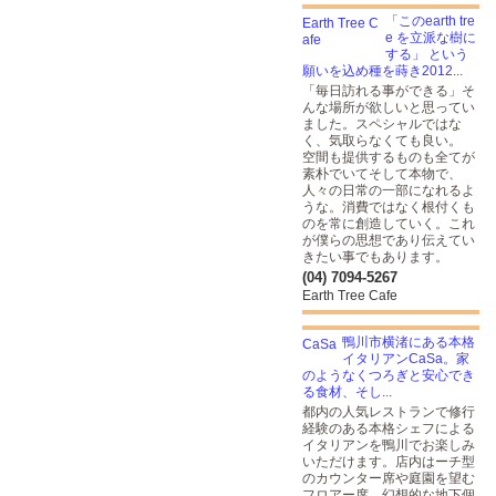
「このearth tre
e を立派な樹に
する」 という
願いを込め種を蒔き2012...
「毎日訪れる事ができる」そ
んな場所が欲しいと思ってい
ました。スペシャルではな
く、気取らなくても良い。
空間も提供するものも全てが
素朴でいてそして本物で、
人々の日常の一部になれるよ
うな。消費ではなく根付くも
のを常に創造していく。これ
が僕らの思想であり伝えてい
きたい事でもあります。
(04) 7094-5267
Earth Tree Cafe
鴨川市横渚にある本格
イタリアンCaSa。家
のようなくつろぎと安心でき
る食材、そし...
都内の人気レストランで修行
経験のある本格シェフによる
イタリアンを鴨川でお楽しみ
いただけます。店内はーチ型
のカウンター席や庭園を望む
フロアー席、幻想的な地下個