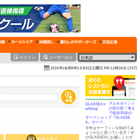
ログイン
ユーザパネル
2026年(令和8年) 8月8日土曜日 PM 12時36分 (JST)
マルキポイント
の目の前！海ま
で徒歩30歩の
サーフショップ『GLASSE
A』サーフ...
今年はサーフィンを始めてみ
ようかなと思っている方！ぜ
ひGLASSEAにお越しくださ
動画で見る