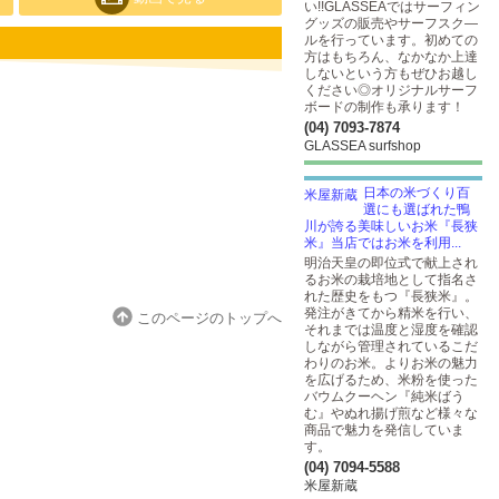
い!!GLASSEAではサーフィン
グッズの販売やサーフスク―
ルを行っています。初めての
方はもちろん、なかなか上達
しないという方もぜひお越し
ください◎オリジナルサーフ
ボードの制作も承ります！
(04) 7093-7874
GLASSEA surfshop
日本の米づくり百
選にも選ばれた鴨
川が誇る美味しいお米『長狭
米』当店ではお米を利用...
明治天皇の即位式で献上され
るお米の栽培地として指名さ
れた歴史をもつ『長狭米』。
発注がきてから精米を行い、
このページのトップへ
それまでは温度と湿度を確認
しながら管理されているこだ
わりのお米。よりお米の魅力
を広げるため、米粉を使った
バウムクーヘン『純米ばう
む』やぬれ揚げ煎など様々な
商品で魅力を発信していま
す。
(04) 7094-5588
米屋新蔵