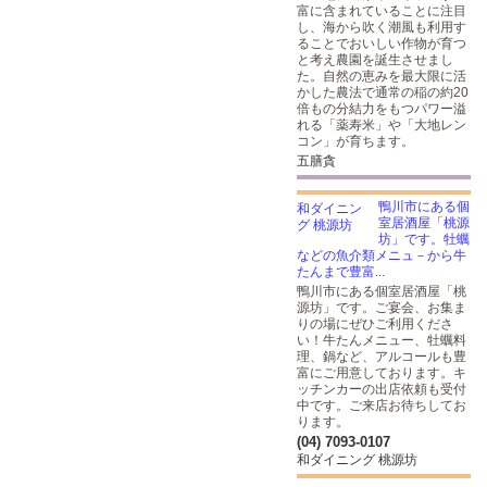
富に含まれていることに注目
し、海から吹く潮風も利用す
ることでおいしい作物が育つ
と考え農園を誕生させまし
た。自然の恵みを最大限に活
かした農法で通常の稲の約20
倍もの分結力をもつパワー溢
れる「薬寿米」や「大地レン
コン」が育ちます。
五膳貪
鴨川市にある個
室居酒屋「桃源
坊」です。牡蠣
などの魚介類メニュ－から牛
たんまで豊富...
鴨川市にある個室居酒屋「桃
源坊」です。ご宴会、お集ま
りの場にぜひご利用くださ
い！牛たんメニュー、牡蠣料
理、鍋など、アルコールも豊
富にご用意しております。キ
ッチンカーの出店依頼も受付
中です。ご来店お待ちしてお
ります。
(04) 7093-0107
和ダイニング 桃源坊