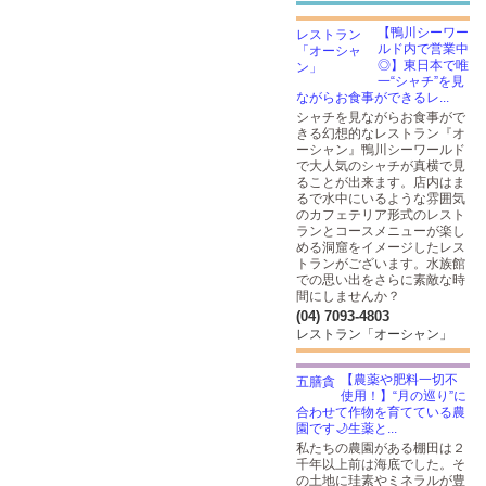
【鴨川シーワー
ルド内で営業中
◎】東日本で唯
一“シャチ”を見
ながらお食事ができるレ...
シャチを見ながらお食事がで
きる幻想的なレストラン『オ
ーシャン』鴨川シーワールド
で大人気のシャチが真横で見
ることが出来ます。店内はま
るで水中にいるような雰囲気
のカフェテリア形式のレスト
ランとコースメニューが楽し
める洞窟をイメージしたレス
トランがございます。水族館
での思い出をさらに素敵な時
間にしませんか？
(04) 7093-4803
レストラン「オーシャン」
【農薬や肥料一切不
使用！】“月の巡り”に
合わせて作物を育てている農
園です🌙生薬と...
私たちの農園がある棚田は２
千年以上前は海底でした。そ
の土地に珪素やミネラルが豊