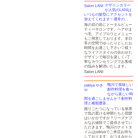
デザインカラー
が人気のLANIは
いつもの髪型にアクセントを
加えてくれます！通常の...
海の目の前にトータルビュー
ティーサロンです。ヘアやま
つ毛、アイブロウとメニュー
もご用意しております。非日
常の空間でゆったりとしたお
時間をお過ごし下さい♡様々
なライフスタイルの合わせた
デザインで毎日を楽しく♪丁
寧なカウンセリングでお客様
の悩みを解消いたします。
Salon LANI
鴨川で美味しい
創作料理を食べ
ながら楽しい時
間を過ごしませんか？創作料
理と種類豊富...
掘りごたつになっている座席
で気の置ける仲間たちと団欒
はいかがですか？リーズナブ
ルなお値段でご提供させてい
ただきます。鴨川のナイトタ
イムはyakiyaでご来店お待ち
しております。おつまみから