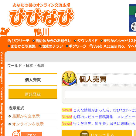
鴨川
ワールド
>
日本
>
鴨川
個人売買
新規登録
表示形式
News!
こんな情報があったら、びびなびへご
最新から全表示
News!
お店のレビュー投稿募集 ＜レビュー
News!
行くぞ世界。留学祭：留学に興味がある学
オンラインを表示
リストで見る