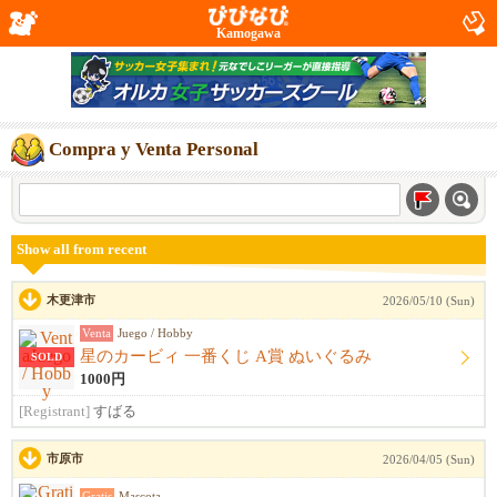
Kamogawa
Compra y Venta Personal
Show all from recent
木更津市
2026/05/10 (Sun)
Venta
Juego / Hobby
星のカービィ 一番くじ A賞 ぬいぐるみ
SOLD
1000円
[Registrant]
すばる
市原市
2026/04/05 (Sun)
Gratis
Mascota