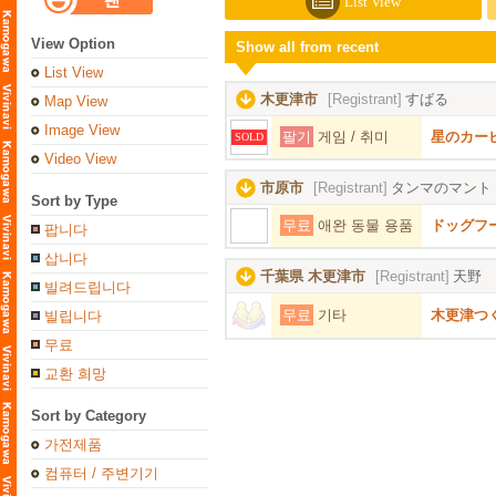
List View
View Option
Show all from recent
List View
木更津市
[Registrant]
すばる
Map View
Image View
팔기
게임 / 취미
星のカービ
SOLD
Video View
市原市
[Registrant]
タンマのマント
Sort by Type
무료
애완 동물 용품
ドッグフ
팝니다
삽니다
千葉県 木更津市
[Registrant]
天野 
빌려드립니다
무료
기타
木更津つ
빌립니다
무료
교환 희망
Sort by Category
가전제품
컴퓨터 / 주변기기