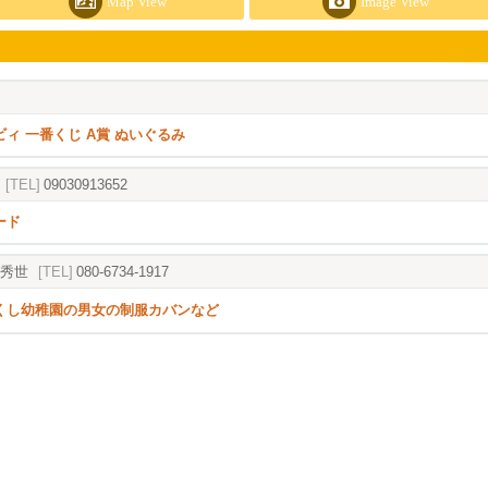
Map View
Image View
ィ 一番くじ A賞 ぬいぐるみ
[TEL]
09030913652
ード
秀世
[TEL]
080-6734-1917
くし幼稚園の男女の制服カバンなど