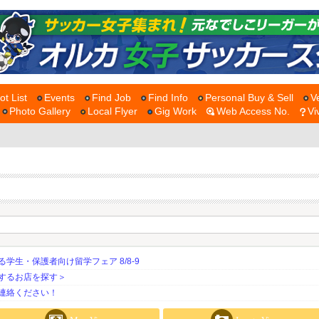
ot List
Events
Find Job
Find Info
Personal Buy & Sell
V
Photo Gallery
Local Flyer
Gig Work
Web Access No.
Vi
生・保護者向け留学フェア 8/8-9
するお店を探す＞
連絡ください！