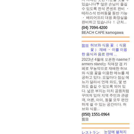
있습니다🌴 많은 손님이 즐길
수 있도록 전석 콘센트 완비 ・
테라스석 반려동물 동반 가능
・ 배리어프리 대응 화장실을
완비하고 있습니다 ！ 근처...
(04) 7094-4200
BEACH CAFE kamogawa
허브와 식용 꽃 （ 식용
꽃 ） 재배 ・ 이를 이용
한 음식과 음료 판매 ...
2023년 4월에 오픈한 naeme f
armers stand는 직매장 겸 카
페로 무농약으로 재배한 허브
와 식용 꽃을 이용한 메뉴를 제
공하고 있다. 요일마다 점심 메
뉴가 달라서 언제 와도, 몇 번
와도 즐길 수 있도록 되어 있
다. 넓은 부지는 마치 공원처럼
꾸며져 있어 지역 주민과 관광
객, 어른, 아이, 동물 모두 편안
하게 쉴 수 있는 공간이다. 허
브와 식용...
(050) 1551-0964
苗目
눈앞에 펼쳐지