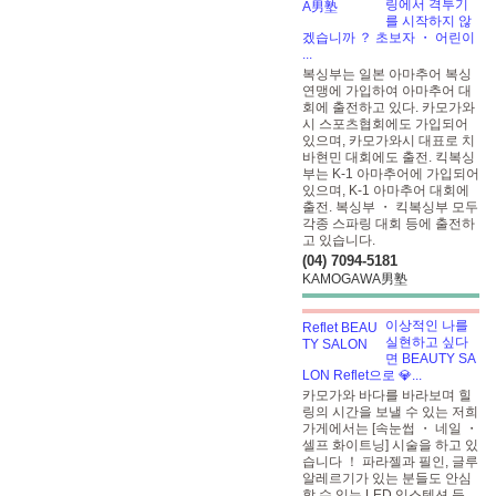
링에서 격투기
를 시작하지 않
겠습니까 ？ 초보자 ・ 어린이
...
복싱부는 일본 아마추어 복싱
연맹에 가입하여 아마추어 대
회에 출전하고 있다. 카모가와
시 스포츠협회에도 가입되어
있으며, 카모가와시 대표로 치
바현민 대회에도 출전. 킥복싱
부는 K-1 아마추어에 가입되어
있으며, K-1 아마추어 대회에
출전. 복싱부 ・ 킥복싱부 모두
각종 스파링 대회 등에 출전하
고 있습니다.
(04) 7094-5181
KAMOGAWA男塾
이상적인 나를
실현하고 싶다
면 BEAUTY SA
LON Reflet으로 💎...
카모가와 바다를 바라보며 힐
링의 시간을 보낼 수 있는 저희
가게에서는 [속눈썹 ・ 네일 ・
셀프 화이트닝] 시술을 하고 있
습니다 ！ 파라젤과 필인, 글루
알레르기가 있는 분들도 안심
할 수 있는 LED 익스텐션 등