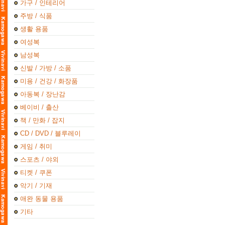
가구 / 인테리어
주방 / 식품
생활 용품
여성복
남성복
신발 / 가방 / 소품
미용 / 건강 / 화장품
아동복 / 장난감
베이비 / 출산
책 / 만화 / 잡지
CD / DVD / 블루레이
게임 / 취미
스포츠 / 야외
티켓 / 쿠폰
악기 / 기재
애완 동물 용품
기타