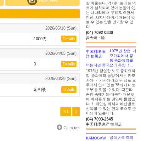
Video View
잘 어울린다. 각 테이블에는 덕
트가 설치되어 있어 눈앞에 있
는 나나리에서 구워 먹으면서
한잔. 시치나와이기 때문에 맛
볼 수 있는 맛을 만끽할 수 있
다.
2026/05/10 (Sun)
(04) 7092-0330
炭火焼・輪
1000円
Details
1975년 창업. 카
2026/04/05 (Sun)
모가와에서 정
통 중화요리를
0
Details
먹는다면 중국요리 동양 ！...
1975년 창업한 노포 중화요리
점 '중화요리 동양'에서는 카모
2026/03/29 (Sun)
가와 ・ 기사와라즈 두 점포 모
두에서 인기 있는 '뚝배기 마보
応相談
Details
두부'를 맛볼 수 있다. 따끈따
끈한 뚝배기와 매콤한 매운맛
에 빠져들게 될 것임에 틀림없
다 ！ 개인실 좌석과 예산별로
선택할 수 있는 연회 코스도 준
1/1
1
비되어 있습니다.
(04) 7093-2345
中国料理 東洋 鴨川店
Go to top
공식 사이즈의