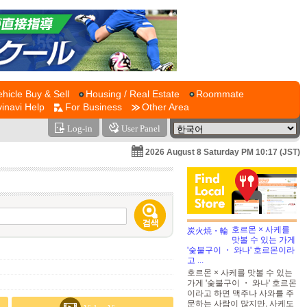
ehicle Buy & Sell
Housing / Real Estate
Roommate
vinavi Help
For Business
Other Area
Log-in
User Panel
2026 August 8 Saturday PM 10:17 (JST)
호르몬 × 사케를
맛볼 수 있는 가게
'숯불구이 ・ 와나' 호르몬이라
고 ...
호르몬 × 사케를 맛볼 수 있는
가게 '숯불구이 ・ 와나' 호르몬
이라고 하면 맥주나 사와를 주
문하는 사람이 많지만, 사케도