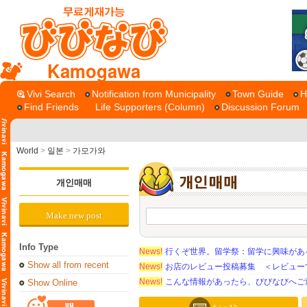
Kamogawa
Vivi Search
Notification from Municipality
Town Guide
H
Find Friends
Life Supporters (Column)
Discussion Forum
World
>
일본
>
가모가와
개인매매
Make new post
Info Type
News!
行くぞ世界。留学祭：留学に興味がある学
Show all from recent
News!
お店のレビュー投稿募集 ＜レビュー
News!
こんな情報があったら、びびなびへご
Show Online