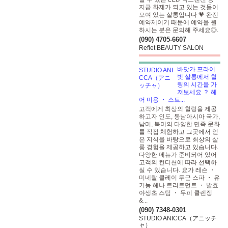
지금 화제가 되고 있는 것들이
모여 있는 살롱입니다 💗 완전
예약제이기 때문에 예약을 원
하시는 분은 문의해 주세요◎.
(090) 4705-6607
Reflet BEAUTY SALON
바닷가 프라이
빗 살롱에서 힐
링의 시간을 가
져보세요 ？ 헤
어 미용 ・ 스트...
고객에게 최상의 힐링을 제공
하고자 인도, 동남아시아 국가,
남미, 북미의 다양한 민족 문화
를 직접 체험하고 그곳에서 얻
은 지식을 바탕으로 최상의 살
롱 경험을 제공하고 있습니다.
다양한 메뉴가 준비되어 있어
고객의 컨디션에 따라 선택하
실 수 있습니다. 요가 레슨 ・
미네랄 클레이 두근 스파 ・ 유
기농 헤나 트리트먼트 ・ 발효
야생초 스팀 ・ 두피 클렌징
&...
(090) 7348-0301
STUDIO ANICCA（アニッチ
ャ）