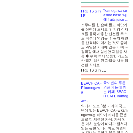
"kamogawa se
aside base "내
에 fruits juice ...
스무디를 한 손에 들고 바닷가
를 산책해 보세요 ？ 건강 식재
료를 듬뿍 사용한 신선한 주스
로 피부에 영양을 ！ 근처 해안
을 산책하며 마시는 것도 좋아
요 과일은 시내에 있는 '야마다
청과점'에서 엄선한 과일을 사
용 ◆ 수확 즉시 냉동한 카모노
산 딸기
엄선된 과일을 사용
엄
선된 식재료
...
FRUITS STYLE
국도변의 푸른
외관이 눈에 띄
는 카페 'BEAC
H CAFE kamog
aw...
역에서 도보 3분 거리의 국도
변에 있는 BEACH CAFE kam
ogawa는 바닷가 카페를 콘셉
트로 한 세련된 카페. 가게 안
은 마치 눈앞에 바다가 펼쳐져
있는 듯한 인테리어로 해변에
서 지내는 듯한 기분을 맛볼 수