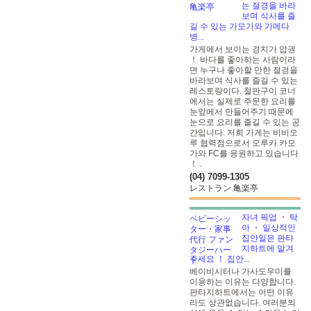
는 절경을 바라
보며 식사를 즐
길 수 있는 가모가와 가메다
병...
가게에서 보이는 경치가 압권
！ 바다를 좋아하는 사람이라
면 누구나 좋아할 만한 절경을
바라보며 식사를 즐길 수 있는
레스토랑이다. 철판구이 코너
에서는 실제로 주문한 요리를
눈앞에서 만들어주기 때문에
눈으로 요리를 즐길 수 있는 공
간입니다. 저희 가게는 비비오
루 협력점으로서 오루카 카모
가와 FC를 응원하고 있습니다
！
.
(04) 7099-1305
レストラン 亀楽亭
자녀 픽업 ・ 탁
아 ・ 일상적인
집안일은 판타
지하트에 맡겨
주세요 ！ 집안...
베이비시터나 가사도우미를
이용하는 이유는 다양합니다.
판타지하트에서는 어떤 이유
라도 상관없습니다. 여러분의