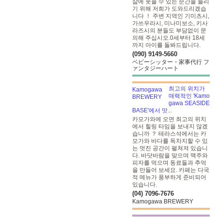
삶에 웃을 수 있는 순간을 늘리
기 위해 저희가 도와드리겠습
니다 ！ 주변 지역인 기미츠시,
가쓰우라시, 미나미보소, 키사
라즈시의 분들도 부담없이 문
의해 주십시오.0세부터 18세
까지 아이를 돌봐드립니다.
(090) 9149-5660
ベビーシッター・家事代行 フ
ァンタジーハート
최고의 위치가
매력적인 'Kamo
gawa SEASIDE
BASE'에서 맛...
카모가와에 오면 최고의 위치
에서 힐링 타임을 보내지 않겠
습니까 ？ 테라스석에서는 카
모가와 바다를 독차지할 수 있
는 멋진 공간이 펼쳐져 있습니
다. 바닷바람을 맞으며 맥주와
피자를 먹으며 동료들과 추억
을 만들어 보세요. 카페는 다국
적 메뉴가 풍부하게 준비되어
있습니다.
(04) 7096-7676
Kamogawa BREWERY