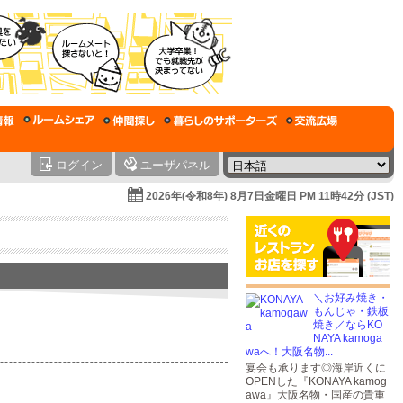
ログイン
ユーザパネル
2026年(令和8年) 8月7日金曜日 PM 11時42分 (JST)
＼お好み焼き・
もんじゃ・鉄板
焼き／ならKO
NAYA kamoga
waへ！大阪名物...
宴会も承ります◎海岸近くに
OPENした『KONAYA kamog
awa』大阪名物・国産の貴重