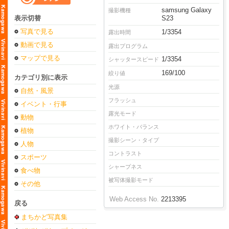
samsung Galaxy
撮影機種
表示切替
S23
写真で見る
1/3354
露出時間
動画で見る
露出プログラム
マップで見る
1/3354
シャッタースピード
169/100
絞り値
カテゴリ別に表示
光源
自然・風景
フラッシュ
イベント・行事
露光モード
動物
ホワイト・バランス
植物
撮影シーン・タイプ
人物
コントラスト
スポーツ
シャープネス
食べ物
被写体撮影モード
その他
Web Access No.
2213395
戻る
まちかど写真集