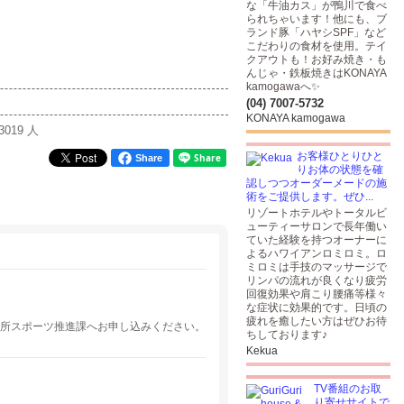
な「牛油カス」が鴨川で食べ
られちゃいます！他にも、ブ
ランド豚「ハヤシSPF」など
こだわりの食材を使用。テイ
クアウトも！お好み焼き・も
んじゃ・鉄板焼きはKONAYA
kamogawaへ✨
(04) 7007-5732
KONAYA kamogawa
3019 人
お客様ひとりひと
Share
りお体の状態を確
認しつつオーダーメードの施
術をご提供します。ぜひ...
リゾートホテルやトータルビ
ューティーサロンで長年働い
ていた経験を持つオーナーに
よるハワイアンロミロミ。ロ
ミロミは手技のマッサージで
リンパの流れが良くなり疲労
回復効果や肩こり腰痛等様々
な症状に効果的です。日頃の
疲れを癒したい方はぜひお待
市役所スポーツ推進課へお申し込みください。
ちしております♪
Kekua
TV番組のお取
り寄せサイトで