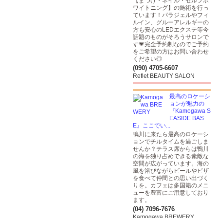
【まつげ・ネイル・セルフホ
ワイトニング】の施術を行っ
ています！パラジェルやフィ
ルイン、グルーアレルギーの
方も安心のLEDエクステ等今
話題のものがそろうサロンで
す💗完全予約制なのでご予約
をご希望の方はお問い合わせ
ください◎
(090) 4705-6607
Reflet BEAUTY SALON
最高のロケーシ
ョンが魅力の
『Kamogawa S
EASIDE BAS
E』ここでい...
鴨川に来たら最高のロケーシ
ョンでチルタイムを過ごしま
せんか？テラス席からは鴨川
の海を独り占めできる素敵な
空間が広がっています。海の
風を浴びながらビールやピザ
を食べて仲間との思い出づく
りを。カフェは多国籍のメニ
ューを豊富にご用意しており
ます。
(04) 7096-7676
Kamogawa BREWERY