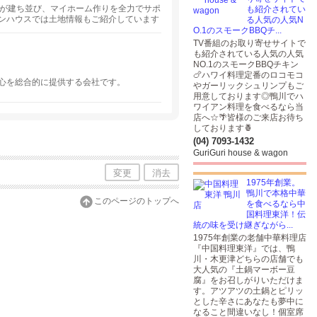
スが建ち並び、マイホーム作りを全力でサポ
も紹介されてい
ンハウスでは土地情報もご紹介しています
る人気の人気N
O.1のスモークBBQチ...
TV番組のお取り寄せサイトで
も紹介されている人気の人気
NO.1のスモークBBQチキン
🍗ハワイ料理定番のロコモコ
心を総合的に提供する会社です。
やガーリックシュリンプもご
用意しております◎鴨川でハ
ワイアン料理を食べるなら当
店へ☆🌴皆様のご来店お待ち
しております🍍
(04) 7093-1432
GuriGuri house & wagon
変更
消去
1975年創業。
鴨川で本格中華
このページのトップへ
を食べるなら中
国料理東洋！伝
統の味を受け継ぎながら...
1975年創業の老舗中華料理店
『中国料理東洋』では、鴨
川・木更津どちらの店舗でも
大人気の『土鍋マーボー豆
腐』をお召しがりいただけま
す。アツアツの土鍋とピリッ
とした辛さにあなたも夢中に
なること間違いなし！個室席