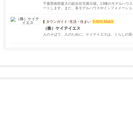
千葉県南部最大の総合住宅展示場。13棟のモデルハウ
ートします。また、各モデルハウスやインフォメーショ
ので、ぜひご活用ください。
タウンガイド
/
生活・住まい
9.65% Match
（株）ケイテイエス
人のそばで、人のために。ケイテイエスは、くらしの安