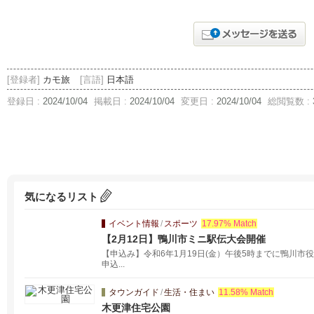
[登録者]
カモ旅
[言語]
日本語
登録日 :
2024/10/04
掲載日 :
2024/10/04
変更日 :
2024/10/04
総閲覧数 :
気になるリスト
イベント情報
/
スポーツ
17.97% Match
【2月12日】鴨川市ミニ駅伝大会開催
【申込み】令和6年1月19日(金）午後5時までに鴨川
申込...
タウンガイド
/
生活・住まい
11.58% Match
木更津住宅公園