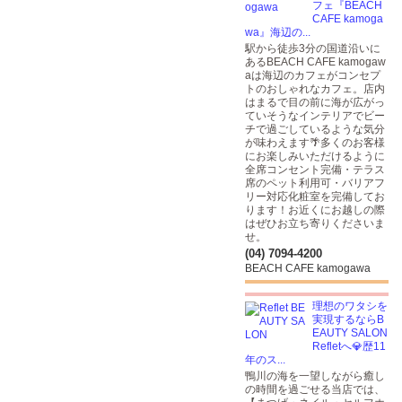
フェ『BEACH
CAFE kamoga
wa』海辺の...
駅から徒歩3分の国道沿いに
あるBEACH CAFE kamogaw
aは海辺のカフェがコンセプ
トのおしゃれなカフェ。店内
はまるで目の前に海が広がっ
ていそうなインテリアでビー
チで過ごしているような気分
が味わえます🌴多くのお客様
にお楽しみいただけるように
全席コンセント完備・テラス
席のペット利用可・バリアフ
リー対応化粧室を完備してお
ります！お近くにお越しの際
はぜひお立ち寄りくださいま
せ。
(04) 7094-4200
BEACH CAFE kamogawa
理想のワタシを
実現するならB
EAUTY SALON
Refletへ💎歴11
年のス...
鴨川の海を一望しながら癒し
の時間を過ごせる当店では、