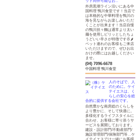
ット同伴可能なお...
外房黒潮ライン沿いにある中
国料理 鴨川食堂です！当店で
は本格的な中華料理を鴨川の
海を見ながらお楽しみいただ
くことが出来ます！当店自慢
の鴨川担々麵は通常より太い
麺を使用しピリッとしたちょ
うどいい辛さが特徴です🍜🌶
ペット連れのお客様もご来店
いただけますので、ぜひお出
かけの際にはお越しください
ませ。
(04) 7096-6678
中国料理 鴨川食堂
人のそばで、人
のために。ケイ
テイエスは、く
らしの安心を総
合的に提供する会社です。
自然豊かな南房総のくらしを
より豊かに、そして快適に。
多様化するライフスタイルに
合わせ、お客様に寄り添うサ
ービスを展開しております。
建設・設計部門/不動産部門/
施設管理部門/保険部門等…ケ
イテイエスでは一緒にお客様