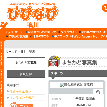
鴨川
ワールド
>
日本
>
鴨川
まちかど写真集
スポーツ
新規登録
表示形式
最新から全表示
オンラインを表示
千葉県 鴨川市
撮影場所
2024/05/14
撮影日