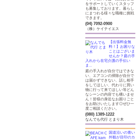
をサポートしていくスタッフ
も募集しております。暮らし
にまつわる様々な職種に挑戦
できます。
(04) 7092-0900
（株）ケイテイエス
【出張料金無
料！】お困りな
ことはございま
せんか？庭の手
入れから在宅介護の手伝い
ま...
庭の手入れが自分ではできな
い、エアコンの掃除が自分で
は届かずできない、話し相手
をしてほしい、代わりに買い
物に行って来てほしい等どん
なシーンの内容でも構いませ
ん！皆様の身近なお困りごと
をお助けいたします◎ぜひ一
度ご相談ください。
(080) 1389-1222
なんでも代行 とまり木
国道沿いの青い
外観が目印のカ