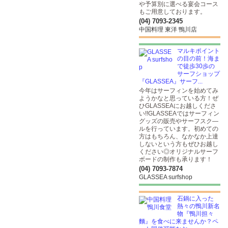
や予算別に選べる宴会コース
もご用意しております。
(04) 7093-2345
中国料理 東洋 鴨川店
マルキポイント
の目の前！海ま
で徒歩30歩の
サーフショップ
『GLASSEA』サーフ...
今年はサーフィンを始めてみ
ようかなと思っている方！ぜ
ひGLASSEAにお越しくださ
い!!GLASSEAではサーフィン
グッズの販売やサーフスク―
ルを行っています。初めての
方はもちろん、なかなか上達
しないという方もぜひお越し
ください◎オリジナルサーフ
ボードの制作も承ります！
(04) 7093-7874
GLASSEA surfshop
石鍋に入った
熱々の鴨川新名
物『鴨川担々
麵』を食べに来ませんか？ペ