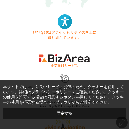
びびなびはアクセシビリティの向上に
取り組んでいます。
- 企業向けサービス -
本サイトでは、より良いサービス提供のため、クッキーを使用して
お問い合わせ
はじめてガイド
よくある質問
います。詳細は
プライバシーポリシー
をご確認ください。クッキー
利用規約
商標・著作権
プライバシーポリシー
の使用を許可する場合は同意するボタンを押してください。クッキ
ーの使用を拒否する場合は、ブラウザからご設定ください。
Copyright © 1999-2026 Vivid Navigation, Inc. All Rights Reserved.
Server US (45) @ Los Angeles Data Center