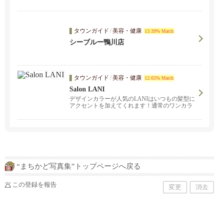
景は鴨川の春の...
タウンガイド
/
美容・健康
13.39% Match
シーブルー鴨川店
タウンガイド
/
美容・健康
12.65% Match
Salon LANI
デザインカラーが人気のLANIはいつもの髪型に
アクセントを加えてくれます！通常のワンカラ
ーからデザインカラーまで幅広くご対応！
“まちかど写真集”トップページへ戻る
この登録を報告
変更
消去