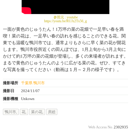
参照元 :
youtube
https://youtu.be/RUJz2Tx56_g
一面が黄色のじゅうたん！1万坪の菜の花畑で一足早い春を満
喫！菜の花は、一足早い春の訪れを感じることのできる花。関
東でも温暖な鴨川市では、通常よりもさらに早く菜の花が開花
します。鴨川市役所近くの田んぼでは、1月上旬から3月上旬に
かけて約1万坪の菜の花畑が登場し、多くの来場者が訪れます。
まるで黄色のじゅうたんのように広がる菜の花。ぜひ、すてき
な写真を撮ってください（動画は１月～２月の様子です）。
撮影場所
千葉県 鴨川市
撮影日
2024/11/07
撮影機種
Unkown
鴨川市,
花,
菜の花,
房総
Web Access No.
2302935