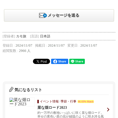
メッセージを送る
[登録者]
カモ旅
[言語]
日本語
登録日 :
2024/11/07
掲載日 :
2024/11/07
変更日 :
2024/11/07
総閲覧数 :
2966 人
Share
気になるリスト
イベント情報
/
季節・行事
46.03% Match
菜な畑ロード2023
約一万坪の敷地いっぱいに咲く菜な畑ロード。
幸せの黄色い菜の花が絨毯のように咲き誇る風