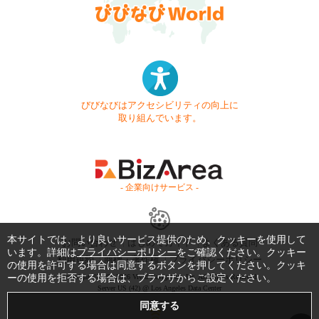
びびなびはアクセシビリティの向上に
取り組んでいます。
- 企業向けサービス -
本サイトでは、より良いサービス提供のため、クッキーを使用して
お問い合わせ
はじめてガイド
よくある質問
います。詳細は
プライバシーポリシー
をご確認ください。クッキー
利用規約
商標・著作権
プライバシーポリシー
の使用を許可する場合は同意するボタンを押してください。クッキ
ーの使用を拒否する場合は、ブラウザからご設定ください。
Copyright © 1999-2026 Vivid Navigation, Inc. All Rights Reserved.
Server US (42) @ Los Angeles Data Center