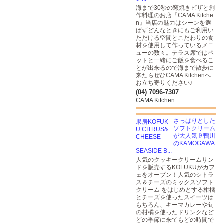
海まで30秒の窯焼きピザと​創
作料理のお店『CAMA Kitche
n』当店の魅力はシーンを選
ばずどんなときにもご利用い
ただける空間とこだわりの食
材を使用して作っているメニ
ューの数々。テラス席ではペ
ットと一緒にご飯を食べるこ
とが出来るので海まで散歩に
来たらぜひCAMA Kitchenへ
お立ち寄りください♪
(04) 7096-7307
CAMA Kitchen
さっぱりとした
ソフトクリーム
が大人気🍦鴨川
のKAMOGAWA
SEASIDE B...
人気のクッキークリームサン
ドを販売するKOFUKUがカフ
ェをオープン！人気のシトラ
ス＆チーズのミックスソフト
クリーム をはじめとする柑橘
とチーズを使ったスイーツは
もちろん、キーマカレーや旬
の柑橘を使ったドリンクなど
どの季節に来てもどの時間で