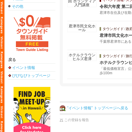
イベント情報
/
ス
その他
令和六年度 第二
君津市在住及び在勤
タウンガイド
/
政
君津市民文化ホ
千葉県君津市にある
タウンガイド
/
旅
戻る
ホテルクラウン
イベント情報
「最低価格宣言」公
歩100m
びびなびトップページ
“イベント情報” トップページへ戻る
この登録を報告