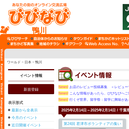
鴨川
ワールド
>
日本
>
鴨川
イベント情報
News!
お店のレビュー投稿募集 ＜レビュー
新規登録
News!
こんな情報があったら、びびなびへご
News!
行くぞ世界。留学祭：留学に興味がある学
表示形式
最新から全表示
2025年2月14日～2025年2月14日 / 千葉
今月のイベント
近日開催イベント