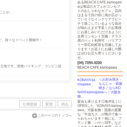
あるBEACH CAFE kamogaw
aは海辺のカフェがコンセプ
トのおしゃれなカフェ。店内
が...
はまるで目の前に海が広がっ
ていそうなインテリアでビー
チで過ごしているような気分
が味わえます🌴多くのお客様
にお楽しみいただけるように
全席コンセント完備・テラス
ど、様々なイベント開催中！
席のペット利用可・バリアフ
リー対応化粧室を完備してお
ります！お近くにお越しの際
はぜひお立ち寄りくださいま
せ。
(04) 7094-4200
な立地です。朝食バイキング、コンビニ徒
BEACH CAFE kamogawa
＼お好み焼き・
もんじゃ・鉄板
焼き／ならKO
NAYA kamogawaへ！大阪名
物...
宴会も承ります◎海岸近くに
引用登録
変更
消去
OPENした『KONAYA kamog
awa』大阪名物・国産の貴重
な「牛油カス」が鴨川で食べ
このページのトップへ
られちゃいます！他にも、ブ
ランド豚「ハヤシSPF」など