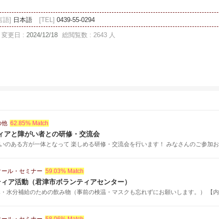
言語]
日本語
[TEL]
0439-55-0294
変更日 :
2024/12/18
総閲覧数 : 2643 人
の他
62.85% Match
ティアと障がい者との研修・交流会
いのある方が一体となって 楽しめる研修・交流会を行います！ みなさんのご参加お待ち
クール・セミナー
59.03% Match
ティア活動（君津市ボランティアセンター）
み・水分補給のための飲み物（事前の検温・マスクも忘れずにお願いします。） 【内 .