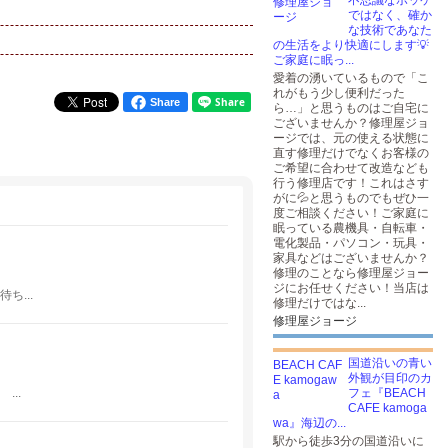
不思議なポッケ
ではなく、確か
な技術であなた
の生活をより快適にします💡
ご家庭に眠っ...
愛着の湧いているもので「こ
れがもう少し便利だった
Share
ら…」と思うものはご自宅に
ございませんか？修理屋ジョ
ージでは、元の使える状態に
直す修理だけでなくお客様の
ご希望に合わせて改造なども
行う修理店です！これはさす
がに💦と思うものでもぜひ一
度ご相談ください！ご家庭に
眠っている農機具・自転車・
電化製品・パソコン・玩具・
家具などはございませんか？
修理のことなら修理屋ジョー
ジにお任せください！当店は
...
修理だけではな...
修理屋ジョージ
国道沿いの青い
外観が目印のカ
..
フェ『BEACH
CAFE kamoga
wa』海辺の...
駅から徒歩3分の国道沿いに