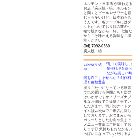
ホルモン × 日本酒 が味わえる
お店『炭火焼・輪』ホルモン
と聞くとビールやサワーを頼
む人も多いけど、日本酒も合
うんです。各テーブルにはダ
クトがついており目の前の七
輪で焼きながら一杯。 七輪だ
からこそ味わえる旨味をご堪
能ください。
(04) 7092-0330
炭火焼・輪
鴨川で美味しい
創作料理を食べ
ながら楽しい時
間を過ごしませんか？創作料
理と種類豊富...
掘りごたつになっている座席
で気の置ける仲間たちと団欒
はいかがですか？リーズナブ
ルなお値段でご提供させてい
ただきます。鴨川のナイトタ
イムはyakiyaでご来店お待ち
しております。おつまみから
ガッツリとしたお肉や魚まで
メニュー豊富にご用意してお
ります◎ 気持ちもおなかもい
っぱいになっていただけるよ