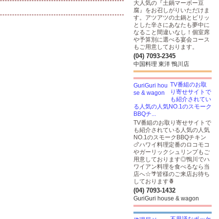
大人気の『土鍋マーボー豆
腐』をお召しがりいただけま
す。アツアツの土鍋とピリッ
とした辛さにあなたも夢中に
なること間違いなし！個室席
や予算別に選べる宴会コース
もご用意しております。
(04) 7093-2345
中国料理 東洋 鴨川店
TV番組のお取
り寄せサイトで
も紹介されてい
る人気の人気NO.1のスモーク
BBQチ...
TV番組のお取り寄せサイトで
も紹介されている人気の人気
NO.1のスモークBBQチキン
🍗ハワイ料理定番のロコモコ
やガーリックシュリンプもご
用意しております◎鴨川でハ
ワイアン料理を食べるなら当
店へ☆🌴皆様のご来店お待ち
しております🍍
(04) 7093-1432
GuriGuri house & wagon