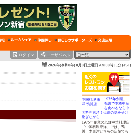
ログイン
ユーザパネル
2026年(令和8年) 8月8日土曜日 AM 08時33分 (JST)
1975年創業。
鴨川で本格中華
を食べるなら中
国料理東洋！伝統の味を受け
継ぎながら...
1975年創業の老舗中華料理店
『中国料理東洋』では、鴨
川・木更津どちらの店舗でも