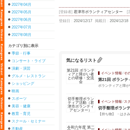
2027年04月
[登録者]
君津市ボランティアセンター
[
2027年05月
2027年06月
登録日 :
2024/12/17
掲載日 :
2024/12/18
2027年07月
2027年08月
カテゴリ別に表示
季節・行事
気になるリスト
コンサート・ライブ
演劇・演芸
イベント情報
/
そ
グルメ・レストラン
第21回 ボラン
ショッピング
ボランティアと障が
映画
スポーツ
イベント情報
/
ス
美容・健康
切手整理ボラン
教育・育児
【持ち物】 ・はさ
スクール・セミナー
不動産