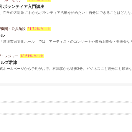
クール・セミナー
58.06% Match
回 ボランティア入門講座
、在学の方対象 これからボランティア活動を始めたい！自分にできることはどんなこと
府機関・公共施設
21.74% Match
ール
「君津市民文化ホール」では、アーティストのコンサートや映画上映会・発表会な
行・レジャー
18.61% Match
ヒルズ君津
式ホームページから予約がお得。君津駅から徒歩3分。ビジネスにも観光にも最適