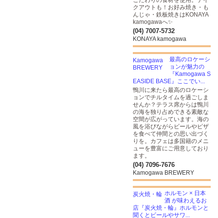
こだわりの食材を使用。テイ
クアウトも！お好み焼き・も
んじゃ・鉄板焼きはKONAYA
kamogawaへ✨
(04) 7007-5732
KONAYA kamogawa
最高のロケーシ
ョンが魅力の
『Kamogawa S
EASIDE BASE』ここでい...
鴨川に来たら最高のロケーシ
ョンでチルタイムを過ごしま
せんか？テラス席からは鴨川
の海を独り占めできる素敵な
空間が広がっています。海の
風を浴びながらビールやピザ
を食べて仲間との思い出づく
りを。カフェは多国籍のメニ
ューを豊富にご用意しており
ます。
(04) 7096-7676
Kamogawa BREWERY
ホルモン × 日本
酒 が味わえるお
店『炭火焼・輪』ホルモンと
聞くとビールやサワ...