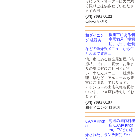
うにラストオーダーは力の続
く限りご提供させていただき
ます💪🏻
(04) 7093-0121
yakiya やきや
鴨川市にある個
室居酒屋「桃源
坊」です。牡蠣
などの魚介類メニュ－から牛
たんまで豊富...
鴨川市にある個室居酒屋「桃
源坊」です。ご宴会、お集ま
りの場にぜひご利用くださ
い！牛たんメニュー、牡蠣料
理、鍋など、アルコールも豊
富にご用意しております。キ
ッチンカーの出店依頼も受付
中です。ご来店お待ちしてお
ります。
(04) 7093-0107
和ダイニング 桃源坊
海辺の創作料理
店 CAMA Kitch
en。TVでも紹
介された、ランチ限定のハ
ン...