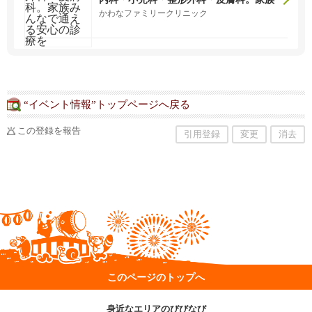
みんなで通える安心の診療を
かわなファミリークリニック
“イベント情報”トップページへ戻る
この登録を報告
引用登録
変更
消去
このページのトップへ
身近なエリアのびびなび