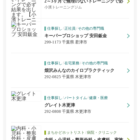
2～3ヶ月で無理のないトレーニングで必
ず結果を出します。【小濱トレーニング
小濱トレーニングジム
ジム】
仕事探し
/
正社員
/
その他の専門職
キーパープロショップ 安田鈑金
299-1173 千葉県 君津市
仕事探し
/
在宅業務
/
その他の専門職
畑沢みんなのカイロプラクティック
292-0825 千葉県 木更津市
仕事探し
/
パートタイム
/
健康・医療
グレイト木更津
292-0808 千葉県 木更津市
まちかどホットリスト
/
病院・クリニック
内科・小児科・整形外科・皮膚科。家族