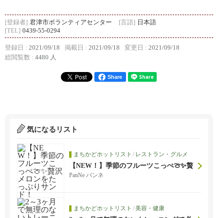
[登録者]
君津市ボランティアセンター
[言語]
日本語
[TEL]
0439-55-0294
登録日 :
2021/09/18
掲載日 :
2021/09/18
変更日 :
2021/09/18
総閲覧数 :
4480 人
Share
気になるリスト
まちかどホットリスト
/
レストラン・グルメ
【NEW！】季節のフルーツこっぺ🍈✨贅
沢メロンをたっぷりサンド！
PanNe パンネ
まちかどホットリスト
/
美容・健康