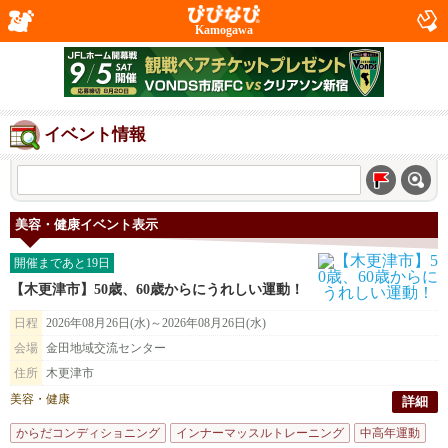
Kamogawa
イベント情報
美容・健康イベント表示
開催まであと19日
【木更津市】50歳、60歳からにうれしい運動！
日程
2026年08月26日(水)～2026年08月26日(水)
会場
金田地域交流センター
住所
木更津市
美容・健康
詳細
からだコンディショニング
インナーマッスルトレーニング
中高年運動
姿