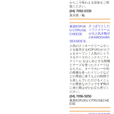
からこそ味わえる旨味をご堪
能ください。
(04) 7092-0330
炭火焼・輪
さっぱりとした
ソフトクリーム
が大人気🍦鴨川
のKAMOGAWA
SEASIDE B...
人気のクッキークリームサン
ドを販売するKOFUKUがカフ
ェをオープン！人気のシトラ
ス＆チーズのミックスソフト
クリーム をはじめとする柑橘
とチーズを使ったスイーツは
もちろん、キーマカレーや旬
の柑橘を使ったドリンクなど
どの季節に来てもどの時間で
も楽しんでいただけるメニュ
ーが豊富なカフェです🍹鴨川
に来た際はぜひお立ち寄りく
ださい。
(04) 7096-5050
果房KOFUKU CITRUS&CHE
ESE