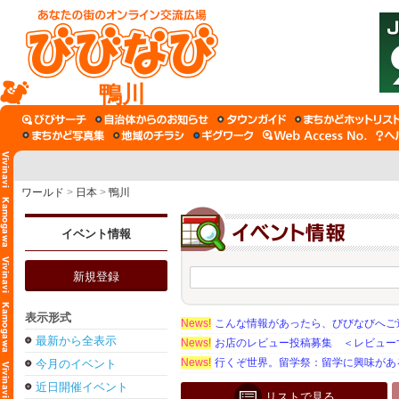
鴨川
ワールド
>
日本
>
鴨川
イベント情報
新規登録
表示形式
News!
こんな情報があったら、びびなびへご
最新から全表示
News!
お店のレビュー投稿募集 ＜レビュー
News!
行くぞ世界。留学祭：留学に興味がある学
今月のイベント
近日開催イベント
リストで見る