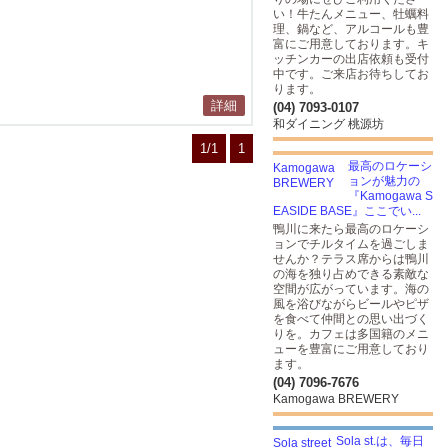
い！牛たんメニュー、牡蠣料
理、鍋など、アルコールも豊
富にご用意しております。キ
ッチンカーの出店依頼も受付
中です。ご来店お待ちしてお
ります。
詳細
(04) 7093-0107
和ダイニング 桃源坊
1/1
1
最高のロケーシ
ョンが魅力の
『Kamogawa S
EASIDE BASE』ここでい...
鴨川に来たら最高のロケーシ
ョンでチルタイムを過ごしま
せんか？テラス席からは鴨川
の海を独り占めできる素敵な
空間が広がっています。海の
風を浴びながらビールやピザ
を食べて仲間との思い出づく
りを。カフェは多国籍のメニ
ューを豊富にご用意しており
ます。
(04) 7096-7676
Kamogawa BREWERY
Sola st.は、毎日