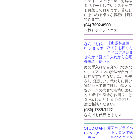
イテイエスでは一緒にお客様
をサポートしていくスタッフ
も募集しております。暮らし
にまつわる様々な職種に挑戦
できます。
(04) 7092-0900
（株）ケイテイエス
【出張料金無
料！】お困りな
ことはございま
せんか？庭の手入れから在宅
介護の手伝いま...
庭の手入れが自分ではできな
い、エアコンの掃除が自分で
は届かずできない、話し相手
をしてほしい、代わりに買い
物に行って来てほしい等どん
なシーンの内容でも構いませ
ん！皆様の身近なお困りごと
をお助けいたします◎ぜひ一
度ご相談ください。
(080) 1389-1222
なんでも代行 とまり木
海辺のプライベ
ートサロンで癒
しのひとときを