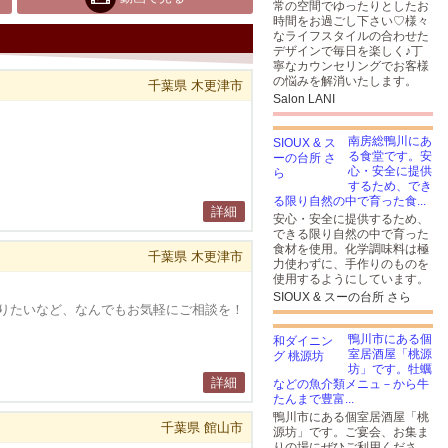
常の空間でゆったりとしたお
時間をお過ごし下さい♡様々
なライフスタイルの合わせた
デザインで毎日を楽しく♪丁
寧なカウンセリングでお客様
の悩みを解消いたします。
千葉県 木更津市
Salon LANI
南房総鴨川にあ
る食堂です。安
心・安全に提供
するため、でき
る限り自然の中で育った食...
詳細
安心・安全に提供するため、
できる限り自然の中で育った
食材を使用。化学調味料は極
千葉県 木更津市
力使わずに、手作りのものを
使用するようにしています。
SIOUX & スーの台所 さら
りたいなど、なんでもお気軽にご相談を！
鴨川市にある個
室居酒屋「桃源
坊」です。牡蠣
詳細
などの魚介類メニュ－から牛
たんまで豊富...
鴨川市にある個室居酒屋「桃
千葉県 館山市
源坊」です。ご宴会、お集ま
りの場にぜひご利用くださ