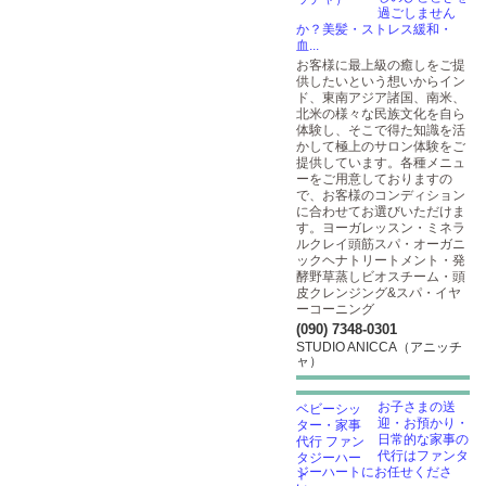
過ごしません
か？美髪・ストレス緩和・
血...
お客様に最上級の癒しをご提
供したいという想いからイン
ド、東南アジア諸国、南米、
北米の様々な民族文化を自ら
体験し、そこで得た知識を活
かして極上のサロン体験をご
提供しています。各種メニュ
ーをご用意しておりますの
で、お客様のコンディション
に合わせてお選びいただけま
す。ヨーガレッスン・ミネラ
ルクレイ頭筋スパ・オーガニ
ックヘナトリートメント・発
酵野草蒸しビオスチーム・頭
皮クレンジング&スパ・イヤ
ーコーニング
(090) 7348-0301
STUDIO ANICCA（アニッチ
ャ）
お子さまの送
迎・お預かり・
日常的な家事の
代行はファンタ
ジーハートにお任せくださ