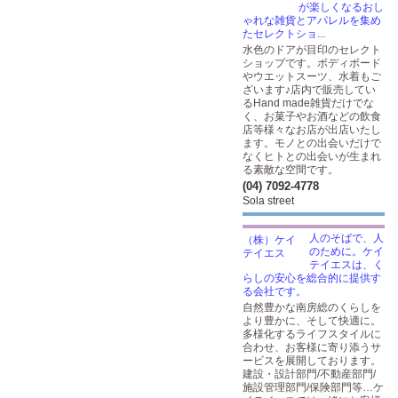
が楽しくなるおし
ゃれな雑貨とアパレルを集め
たセレクトショ...
水色のドアが目印のセレクト
ショップです。ボディボード
やウエットスーツ、水着もご
ざいます♪店内で販売してい
るHand made雑貨だけでな
く、お菓子やお酒などの飲食
店等様々なお店が出店いたし
ます。モノとの出会いだけで
なくヒトとの出会いが生まれ
る素敵な空間です。
(04) 7092-4778
Sola street
人のそばで、人
のために。ケイ
テイエスは、く
らしの安心を総合的に提供す
る会社です。
自然豊かな南房総のくらしを
より豊かに、そして快適に。
多様化するライフスタイルに
合わせ、お客様に寄り添うサ
ービスを展開しております。
建設・設計部門/不動産部門/
施設管理部門/保険部門等…ケ