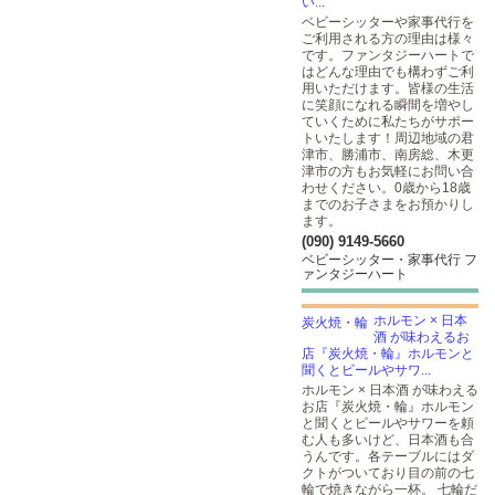
い...
ベビーシッターや家事代行を
ご利用される方の理由は様々
です。ファンタジーハートで
はどんな理由でも構わずご利
用いただけます。皆様の生活
に笑顔になれる瞬間を増やし
ていくために私たちがサポー
トいたします！周辺地域の君
津市、勝浦市、南房総、木更
津市の方もお気軽にお問い合
わせください。0歳から18歳
までのお子さまをお預かりし
ます。
(090) 9149-5660
ベビーシッター・家事代行 フ
ァンタジーハート
ホルモン × 日本
酒 が味わえるお
店『炭火焼・輪』ホルモンと
聞くとビールやサワ...
ホルモン × 日本酒 が味わえる
お店『炭火焼・輪』ホルモン
と聞くとビールやサワーを頼
む人も多いけど、日本酒も合
うんです。各テーブルにはダ
クトがついており目の前の七
輪で焼きながら一杯。 七輪だ