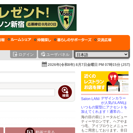
ログイン
ユーザパネル
2026年(令和8年) 8月7日金曜日 PM 07時15分 (JST)
デザインカラー
が人気のLANIは
いつもの髪型にアクセントを
加えてくれます！通常の...
海の目の前にトータルビュー
ティーサロンです。ヘアやま
つ毛、アイブロウとメニュー
もご用意しております。非日
動画で見る