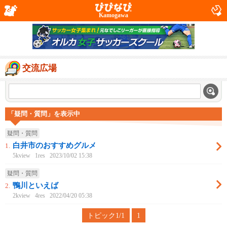
Kamogawa
交流広場
「疑問・質問」を表示中
疑問・質問
白井市のおすすめグルメ
1.
5kview
1res
2023/10/02 15:38
疑問・質問
鴨川といえば
2.
2kview
4res
2022/04/20 05:38
トピック1/1
1