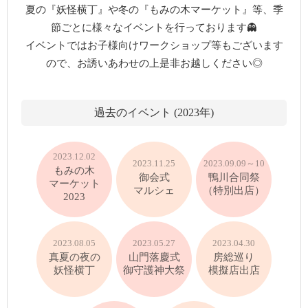
夏の『妖怪横丁』や冬の『もみの木マーケット』等、季
節ごとに様々なイベントを行っております👻
イベントではお子様向けワークショップ等もございます
ので、お誘いあわせの上是非お越しください◎
過去のイベント (2023年)
2023.12.02
2023.11.25
2023.09.09～10
もみの木
御会式
鴨川合同祭
マーケット
マルシェ
（特別出店）
2023
2023.08.05
2023.05.27
2023.04.30
真夏の夜の
山門落慶式
房総巡り
妖怪横丁
御守護神大祭
模擬店出店