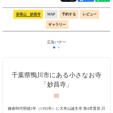
栄長山 妙昌寺
MAP
予約する
レビュー
ギャラリー
千葉県鴨川市にある小さなお寺
「妙昌寺」
鎌倉時代明徳2年（1392年）に大本山誕生寺 第4世貫首 日