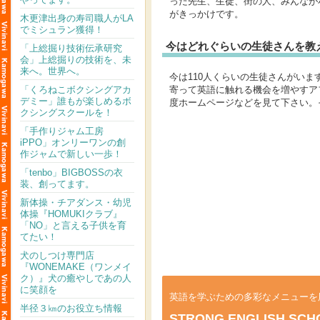
った先生、生徒、街の人、みんなが
がきっかけです。
木更津出身の寿司職人がLA
でミシュラン獲得！
今はどれぐらいの生徒さんを教
「上総掘り技術伝承研究
会」上総掘りの技術を、未
来へ。世界へ。
今は110人くらいの生徒さんがい
「くろねこボクシングアカ
寄って英語に触れる機会を増やすア
デミー」誰もが楽しめるボ
度ホームページなどを見て下さい。
クシングスクールを！
「手作りジャム工房
iPPO」オンリーワンの創
作ジャムで新しい一歩！
「tenbo」BIGBOSSの衣
装、創ってます。
新体操・チアダンス・幼児
体操『HOMUKIクラブ』
「NO」と言える子供を育
てたい！
犬のしつけ専門店
『WONEMAKE（ワンメイ
ク）』犬の癒やしであの人
に笑顔を
英語を学ぶための多彩なメニューを
半径３㎞のお役立ち情報
STRONG ENGLISH SCH