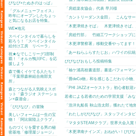
びなび×たぬきのはっぱ」
「房総楽友協会」代表 早川様
「グルメニューフェイス」
昨年にオープンしたちょっ
「カントリーダンス金田」 こんなサー
と気になるお店を特集。
「木更津焼きそば」 木更津焼きそば、
WE♥地元
「房総竹部」 竹細工ワークショップに
スペインタイルで暮らしを
彩ろう！「スペインタイル
「木更津警察署」移動交番やってます！
絵付け工房 リベーラ」
「あーねらふらすたじお」ハワイの伝統
祝★なでしこリーグ1部制
覇！「オルカ鴨川FC」を応
びびなびおもしろ投稿特集
援しよう
「袖ケ浦高校書道部」書道パフォーマン
森で働くイケてる人たち！
「千葉県森林組合南部支
「畳deCo物」和を感じるこだわり小物
所」
「PHI JAZZオーケストラ」初心者歓
森とつながる人気映えスポ
ット「森ラジオ ステーショ
若者による若者のための学習支援「みな
ン×森遊会」
「浩洋丸船長 秋山浩太郎」獲れたて地
「びびなび」の冒険
「わたしがびびなび」スタッフインタビュー
美しいフォームは一生の宝
物！「阿比留陸上クラブ」
「マタタSTEAMクラブ」世界大会入
ものづくりを愛する男の秘
「木更津南ナインズ」おねがい！びびな
密基地「修理屋ジョージ」