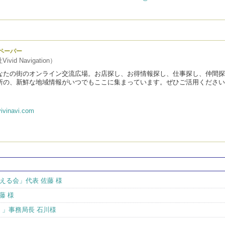
ペーパー
vid Navigation）
なたの街のオンライン交流広場。お店探し、お得情報探し、仕事探し、仲間探
所の、新鮮な地域情報がいつでもここに集まっています。ぜひご活用ください
ivinavi.com
える会」代表 佐藤 様
藤 様
）」事務局長 石川様