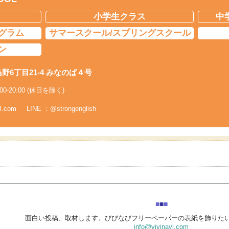
小学生クラス
中
グラム
サマースクール/スプリングスクール
ン
鳥野6丁目21-4 みなのば４号
00-20:00 (休日を除く)
l.com
LINE ：@strongenglish
■
■
■
面白い投稿、取材します。びびなびフリーペーパーの表紙を飾りた
info@vivinavi.com