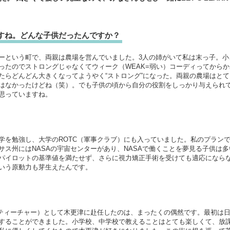
すね。どんな子供だったんですか？
ーという町で、両親は農場を営んでいました。3人の姉がいて私は末っ子。小
ったのでストロングじゃなくてウィーク（WEAK=弱い）コーディってから
たらどんどん大きくなってようやく“ストロング”になった。両親の農場はと
はなかったけどね（笑）。でも子供の頃から自分の役割をしっかり与えられ
思っていますね。
学を勉強し、大学のROTC（軍事クラブ）にも入っていました。私のプランで
サス州にはNASAの宇宙センターがあり、NASAで働くことを夢見る子供は
パイロットの基準値を満たせず、さらに視力矯正手術を受けても適応になら
いう原動力も芽生えたんです。
・ティーチャー）として木更津に赴任したのは、まったくの偶然です。最初は
することができました。小学校、中学校で教えることはとても楽しくて、放