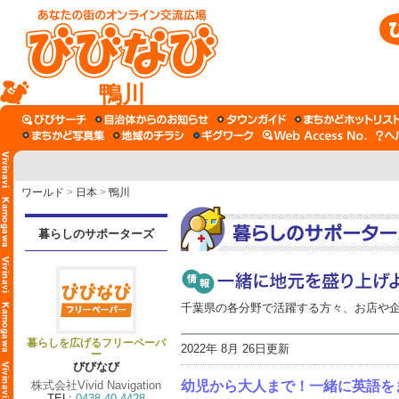
鴨川
ワールド
>
日本
>
鴨川
暮らしのサポーターズ
千葉県の各分野で活躍する方々、お店や
暮らしを広げるフリーペーパ
2022年 8月 26日更新
ー
びびなび
株式会社Vivid Navigation
幼児から大人まで！一緒に英語をまな
TEL:
0438-40-4428