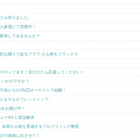
クル作りました。
人参湯にて営業中！
参加してみませんか？
的な踊りであるフラで 心も体もリラックス
スやってます！見かけたら応援してください！
、いかがですか？
迎♪子供たちのJAZZオーケストラ始動！
とまちなかフレンドシップ」
魚をお届け中！
Vol.1 渡辺麻未
賞！未来の人材を育成するプログラミング教室
びの表紙に出させて！