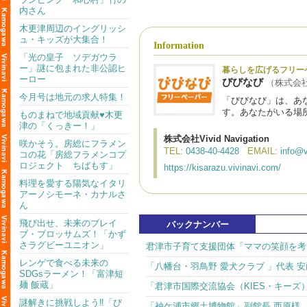
内さん
木更津周辺のイングリッシ
ュ・キッズが大集合！
Information
「光の皇子 ソデガウラ
ー」謎に包まれた非公認ヒ
暮らしを広げるフリー
ーロー
びびなび
（株式会社Vi
今月号は地元の求人特集！
「びびなび」は、あ
す。あなたがいる場
ものまねで地域貢献♥木更
津の「くっきー！」
株式会社Vivid Navigation
咲かそう。房総にフラメン
TEL:
0438-40-4428
EMAIL:
info@v
コの花「房総フラメンコプ
ロジェクト ちばもす」
https://kisarazu.vivinavi.com/
料理を愛する陽気なイタリ
アーノシモーネ・カナルさ
ん
飛び出せ、未来のブレイ
バックナンバー
ブ・ブロッサムズ！「かず
さラグビーユニオン」
君津市子育て支援団体「ママの笑顔を考
レンゲで食べる未来の
「八幡台・羽鳥野 愛犬クラブ 」代表 安
SDGsラーメン！「富津短
麺 飯蔵」
「君津市国際交流協会（KIES・キーズ
謎解きに挑戦しよう‼「び
「袖ケ浦市郷土博物館」副館長 西原様