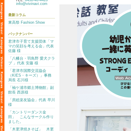
info@vivinavi.com
最新コラム
東高祭 Fashion Show
バックナンバー
君津市子育て支援団体「マ
マの笑顔を考える会」代表
佐藤 様
「八幡台・羽鳥野 愛犬クラ
ブ 」代表 安藤 様
「君津市国際交流協会
（KIES・キーズ）」事務
局長 石川様
「袖ケ浦市郷土博物館」副
館長 西原様
「房総楽友協会」代表 早川
様
「カントリーダンス金
田」 こんなサークル作り
ました。
「木更津焼きそば」 木更