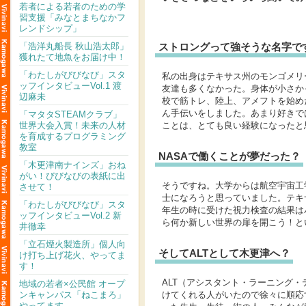
若者による若者のための学
習支援「みなとまちなかフ
レンドシップ」
ストロングって強そうな名字で
「浩洋丸船長 秋山浩太郎」
獲れたて地魚をお届け中！
「わたしがびびなび」スタ
私の出身はテキサス州のモンゴメリ
ッフインタビューVol.1 渡
友達も多くなかった。身体が小さか
辺麻未
校で筋トレ、陸上、アメフトを始め
ん手伝いをしました。あまり好きで
「マタタSTEAMクラブ」
世界大会入賞！未来の人材
ことは、とても良い経験になったと
を育成するプログラミング
教室
NASAで働くことが夢だった？
「木更津南ナインズ」おね
がい！びびなびの表紙に出
そうですね。大学からは航空宇宙工
させて！
士になろうと思っていました。テキ
「わたしがびびなび」スタ
年生の時に受けた視力検査の結果は
ッフインタビューVol.2 新
ら何か新しい世界の扉を開こう！と
井徹幸
「立石煙火製造所」個人向
そしてALTとして木更津へ？
け打ち上げ花火、やってま
す！
ALT（アシスタント・ラーニング
地域の若者×公民館 オープ
ンキャンパス「ねこまろ」
けてくれる人がいたので徐々に順応
やってます。