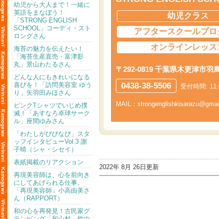
幼児から大人まで！一緒に
英語をまなぼう！
幼児クラス
「STRONG ENGLISH
SCHOOL」コーディ・スト
アフタースクールプロ
ロングさん
オンラインレッス
海苔の魅力を伝えたい！
「海苔生産直売・富津影
丸」景山わたるさん
〒292-0819 千葉県木更津市羽
どんな人にもきれいになる
0438-38-5506
喜びを！「訪問美容室 ゆう
受付時間: 11:
り」矢羽田みほさん
MAIL：
strongenglishkisarazu@gmai
ピンクTシャツでいじめ撲
滅！「あすなろ卓球サーク
ル」座間ゆみさん
「わたしがびびなび」スタ
ッフインタビューVol.3 謝
子晴（シャ・シセイ）
表紙掲載のリアクション
2022年 8月 26日更新
再現美容師は、心を前向き
にしてあげられる仕事。
「再現美容師」小高由美さ
ん（RAPPORT）
和の心を再発見！古民家グ
ランピング「和心村」竹の