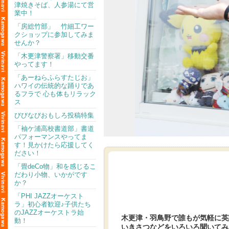
津焼きそば、人参湯にて営
業中！
「房総竹部」 竹細工ワー
クショップに参加してみま
せんか？
「木更津警察署」移動交番
やってます！
「あーねらふらすたじお」
ハワイの伝統的な踊りであ
るフラで 心も体もリラック
ス
びびなびおもしろ投稿特集
「袖ケ浦高校書道部」書道
パフォーマンスやってま
す！見かけたら応援してく
ださい！
「畳deCo物」和を感じるこ
だわり小物、いかがです
か？
「PHI JAZZオーケスト
ラ」初心者歓迎♪子供たち
のJAZZオーケストラ始
木更津・羽鳥野で誰もが気軽に英
動！
いきさつなどをいろいろ聞いてみた。