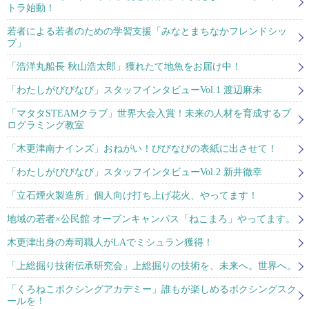
トラ始動！
若者による若者のための学習支援「みなとまちなかフレンドシッ
プ」
「浩洋丸船長 秋山浩太郎」獲れたて地魚をお届け中！
「わたしがびびなび」スタッフインタビューVol.1 渡辺麻未
「マタタSTEAMクラブ」世界大会入賞！未来の人材を育成するプ
ログラミング教室
「木更津南ナインズ」おねがい！びびなびの表紙に出させて！
「わたしがびびなび」スタッフインタビューVol.2 新井徹幸
「立石煙火製造所」個人向け打ち上げ花火、やってます！
地域の若者×公民館 オープンキャンパス「ねこまろ」やってます。
木更津出身の寿司職人がLAでミシュラン獲得！
「上総掘り技術伝承研究会」上総掘りの技術を、未来へ。世界へ。
「くろねこボクシングアカデミー」誰もが楽しめるボクシングスク
ールを！