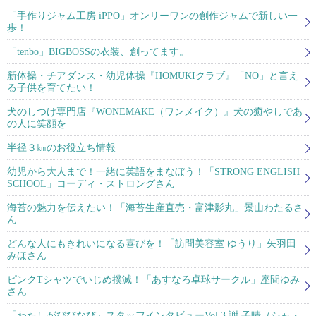
「手作りジャム工房 iPPO」オンリーワンの創作ジャムで新しい一
歩！
「tenbo」BIGBOSSの衣装、創ってます。
新体操・チアダンス・幼児体操『HOMUKIクラブ』「NO」と言え
る子供を育てたい！
犬のしつけ専門店『WONEMAKE（ワンメイク）』犬の癒やしであ
の人に笑顔を
半径３㎞のお役立ち情報
幼児から大人まで！一緒に英語をまなぼう！「STRONG ENGLISH
SCHOOL」コーディ・ストロングさん
海苔の魅力を伝えたい！「海苔生産直売・富津影丸」景山わたるさ
ん
どんな人にもきれいになる喜びを！「訪問美容室 ゆうり」矢羽田
みほさん
ピンクTシャツでいじめ撲滅！「あすなろ卓球サークル」座間ゆみ
さん
「わたしがびびなび」スタッフインタビューVol.3 謝 子晴（シャ・