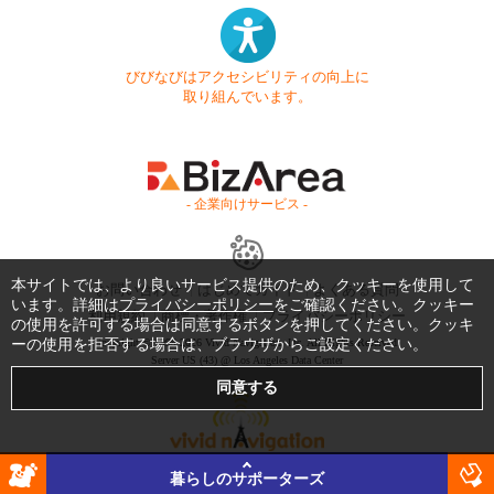
びびなびはアクセシビリティの向上に
取り組んでいます。
- 企業向けサービス -
本サイトでは、より良いサービス提供のため、クッキーを使用して
お問い合わせ
はじめてガイド
よくある質問
います。詳細は
プライバシーポリシー
をご確認ください。クッキー
利用規約
商標・著作権
プライバシーポリシー
の使用を許可する場合は同意するボタンを押してください。クッキ
ーの使用を拒否する場合は、ブラウザからご設定ください。
Copyright © 1999-2026 Vivid Navigation, Inc. All Rights Reserved.
Server US (43) @ Los Angeles Data Center
暮らしのサポーターズ