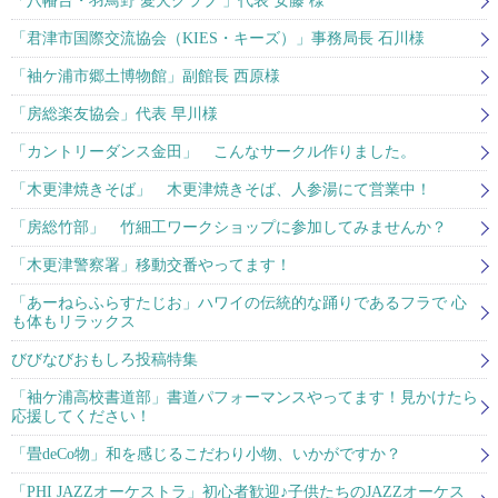
「八幡台・羽鳥野 愛犬クラブ 」代表 安藤 様
「君津市国際交流協会（KIES・キーズ）」事務局長 石川様
「袖ケ浦市郷土博物館」副館長 西原様
「房総楽友協会」代表 早川様
「カントリーダンス金田」 こんなサークル作りました。
「木更津焼きそば」 木更津焼きそば、人参湯にて営業中！
「房総竹部」 竹細工ワークショップに参加してみませんか？
「木更津警察署」移動交番やってます！
「あーねらふらすたじお」ハワイの伝統的な踊りであるフラで 心
も体もリラックス
びびなびおもしろ投稿特集
「袖ケ浦高校書道部」書道パフォーマンスやってます！見かけたら
応援してください！
「畳deCo物」和を感じるこだわり小物、いかがですか？
「PHI JAZZオーケストラ」初心者歓迎♪子供たちのJAZZオーケス