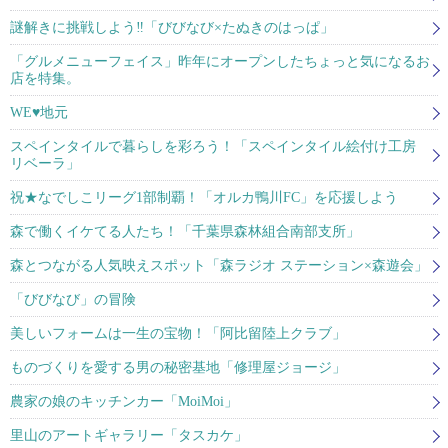
謎解きに挑戦しよう‼「びびなび×たぬきのはっぱ」
「グルメニューフェイス」昨年にオープンしたちょっと気になるお
店を特集。
WE♥地元
スペインタイルで暮らしを彩ろう！「スペインタイル絵付け工房
リベーラ」
祝★なでしこリーグ1部制覇！「オルカ鴨川FC」を応援しよう
森で働くイケてる人たち！「千葉県森林組合南部支所」
森とつながる人気映えスポット「森ラジオ ステーション×森遊会」
「びびなび」の冒険
美しいフォームは一生の宝物！「阿比留陸上クラブ」
ものづくりを愛する男の秘密基地「修理屋ジョージ」
農家の娘のキッチンカー「MoiMoi」
里山のアートギャラリー「タスカケ」