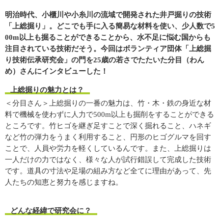
明治時代、小櫃川や小糸川の流域で開発された井戸掘りの技術
「上総掘り」。どこでも手に入る簡易な材料を使い、少人数で5
00m以上も掘ることができることから、水不足に悩む国からも
注目されている技術だそう。今回はボランティア団体「上総掘
り技術伝承研究会」の門を25歳の若さでたたいた分目（わん
め）さんにインタビューした！
上総掘りの魅力とは？
＜分目さん＞上総掘りの一番の魅力は、竹・木・鉄の身近な材
料で機械を使わずに人力で500m以上も掘削をすることができる
ところです。竹ヒゴを継ぎ足すことで深く掘れること、ハネギ
など竹の弾力をうまく利用すること、円形のヒゴグルマを回す
ことで、人員や労力を軽くしているんです。また、上総掘りは
一人だけの力ではなく、様々な人が試行錯誤して完成した技術
です。道具の寸法や足場の組み方など全てに理由があって、先
人たちの知恵と努力を感じますね。
どんな経緯で研究会に？