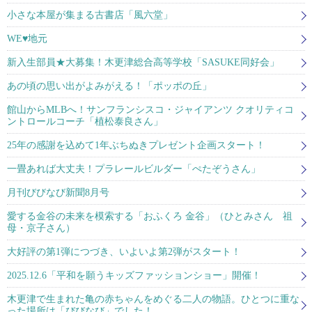
小さな本屋が集まる古書店「風六堂」
WE♥地元
新入生部員★大募集！木更津総合高等学校「SASUKE同好会」
あの頃の思い出がよみがえる！「ポッポの丘」
館山からMLBへ！サンフランシスコ・ジャイアンツ クオリティコ
ントロールコーチ「植松泰良さん」
25年の感謝を込めて1年ぶちぬきプレゼント企画スタート！
一畳あれば大丈夫！プラレールビルダー「ぺたぞうさん」
月刊びびなび新聞8月号
愛する金谷の未来を模索する「おふくろ 金谷」（ひとみさん 祖
母・京子さん）
大好評の第1弾につづき、いよいよ第2弾がスタート！
2025.12.6「平和を願うキッズファッションショー」開催！
木更津で生まれた亀の赤ちゃんをめぐる二人の物語。ひとつに重な
った場所は「びびなび」でした！