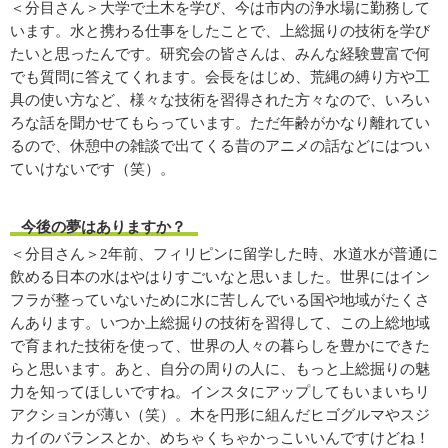
＜分目さん＞大学で土木を学び、今は市内の浄水場に勤務して
います。水と携わる仕事をしたことで、上総掘りの技術を学び
たいと思ったんです。研究会の皆さんは、みんな経験豊富で何
でも質問に答えてくれます。会長をはじめ、荒縄の縛り方や工
具の使い方など、様々な技術を習得された方々なので、いろい
ろな話を聞かせてもらっています。ただ年齢がかなり離れてい
るので、休憩中の雑談で出てくる昔のアニメの話などにはつい
ていけないです（笑）。
今後の夢はありますか？
＜分目さん＞2年前、フィリピンに留学した時、水道水が普通に
飲める日本の水はやはりすごいなと思いました。世界にはイン
フラが整っていないために水に苦しんでいる国や地域がたくさ
んあります。いつか上総掘りの技術を習得して、この上総地域
で育まれた技術を使って、世界の人々の暮らしを豊かにできた
らと思います。あと、自分の周りの人に、もっと上総掘りの魅
力を知ってほしいですね。インスタにアップしてもいまいちリ
アクションが薄い（笑）。木を円形に組んだヒゴグルマやスジ
カイのバランスとか、めちゃくちゃかっこいいんですけどね！