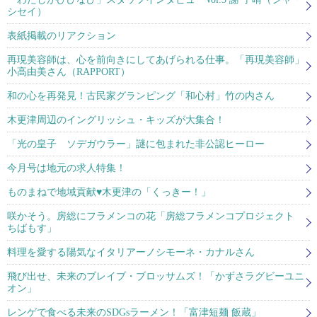
シセイ）
表紙掲載のリアクション
再現美容師は、心を前向きにしてあげられる仕事。「再現美容師」
小高由美さん（RAPPORT）
和の心を再発見！古民家グランピング「和心村」竹の内さん
木更津周辺のイングリッシュ・キッズが大集合！
「光の皇子 ソデガウラー」謎に包まれた非公認ヒーロー
今月号は地元の求人特集！
ものまねで地域貢献♥木更津の「くっきー！」
咲かそう。房総にフラメンコの花「房総フラメンコプロジェクト
ちばもす」
料理を愛する陽気なイタリアーノシモーネ・カナルさん
飛び出せ、未来のブレイブ・ブロッサムズ！「かずさラグビーユニ
オン」
レンゲで食べる未来のSDGsラーメン！「富津短麺 飯蔵」