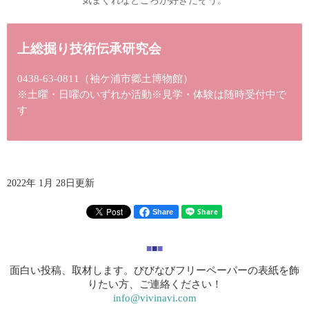
気まぐれなところが好きだそう。
上総掘り技術伝承研究会
0438-63-0811
（袖ケ浦市郷土博物館）
※土曜・日曜のいずれか活動※見学・体験は随時受付中で
す
2022年 1月 28日更新
Share
■
■
■
面白い投稿、取材します。びびなびフリーペーパーの表紙を飾
りたい方、ご連絡ください！
info@vivinavi.com