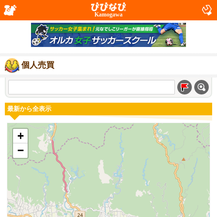
Kamogawa
個人売買
最新から全表示
+
−