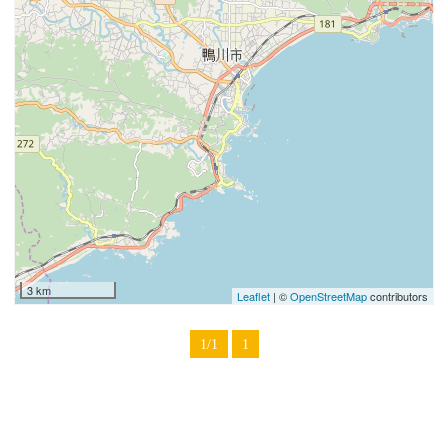
3 km
Leaflet
| ©
OpenStreetMap
contributors
1/1
1