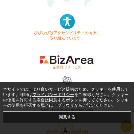
びびなびはアクセシビリティの向上に
取り組んでいます。
- 企業向けサービス -
本サイトでは、より良いサービス提供のため、クッキーを使用して
お問い合わせ
はじめてガイド
よくある質問
います。詳細は
プライバシーポリシー
をご確認ください。クッキー
利用規約
商標・著作権
プライバシーポリシー
の使用を許可する場合は同意するボタンを押してください。クッキ
ーの使用を拒否する場合は、ブラウザからご設定ください。
Copyright © 1999-2026 Vivid Navigation, Inc. All Rights Reserved.
Server US (75) @ Los Angeles Data Center