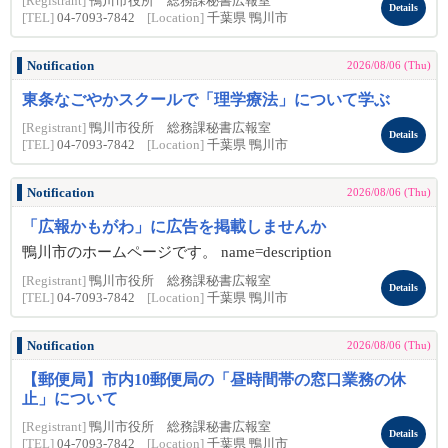
[Registrant]
鴨川市役所 総務課秘書広報室
Details
[TEL]
04-7093-7842
[Location]
千葉県 鴨川市
Notification
2026/08/06 (Thu)
東条なごやかスクールで「理学療法」について学ぶ
[Registrant]
鴨川市役所 総務課秘書広報室
Details
[TEL]
04-7093-7842
[Location]
千葉県 鴨川市
Notification
2026/08/06 (Thu)
「広報かもがわ」に広告を掲載しませんか
鴨川市のホームページです。 name=description
[Registrant]
鴨川市役所 総務課秘書広報室
Details
[TEL]
04-7093-7842
[Location]
千葉県 鴨川市
Notification
2026/08/06 (Thu)
【郵便局】市内10郵便局の「昼時間帯の窓口業務の休
止」について
[Registrant]
鴨川市役所 総務課秘書広報室
Details
[TEL]
04-7093-7842
[Location]
千葉県 鴨川市