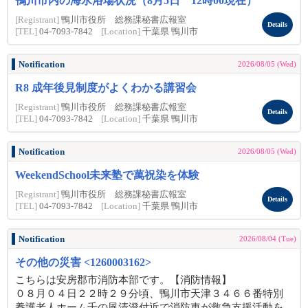
鴨川市内の海水浴場状況（8月5日 12時00現在）
[Registrant]
鴨川市役所 総務課秘書広報室
Details
[TEL]
04-7093-7842
[Location]
千葉県 鴨川市
Notification
2026/08/05 (Wed)
R8 成年後見制度がよくわかる講習会
[Registrant]
鴨川市役所 総務課秘書広報室
Details
[TEL]
04-7093-7842
[Location]
千葉県 鴨川市
Notification
2026/08/05 (Wed)
WeekendSchool未来塾で萬祝染を体験
[Registrant]
鴨川市役所 総務課秘書広報室
Details
[TEL]
04-7093-7842
[Location]
千葉県 鴨川市
Notification
2026/08/04 (Tue)
その他の災害 <1260003162>
こちらは安房郡市消防本部です。【消防情報】
０８月０４日２２時２９分頃、鴨川市天津３４６６番特別
養護老人ホーム千の風清澄付近で消防車が救急支援活動を