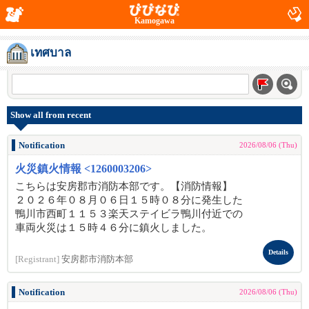
Kamogawa
เทศบาล
Show all from recent
Notification
2026/08/06 (Thu)
火災鎮火情報 <1260003206>
こちらは安房郡市消防本部です。【消防情報】
２０２６年０８月０６日１５時０８分に発生した
鴨川市西町１１５３楽天ステイビラ鴨川付近での
車両火災は１５時４６分に鎮火しました。
Details
[Registrant]
安房郡市消防本部
Notification
2026/08/06 (Thu)