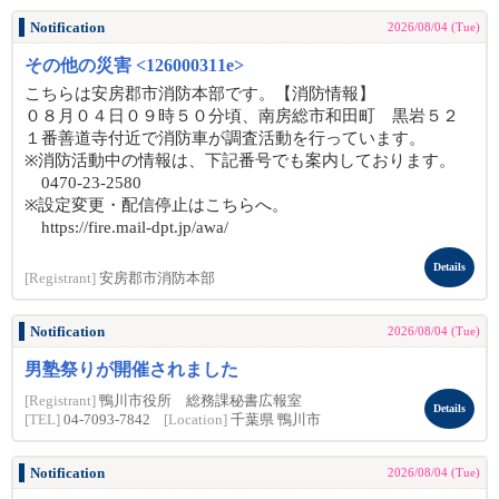
Notification
2026/08/04 (Tue)
その他の災害 <126000311e>
こちらは安房郡市消防本部です。【消防情報】
０８月０４日０９時５０分頃、南房総市和田町 黒岩５２
１番善道寺付近で消防車が調査活動を行っています。
※消防活動中の情報は、下記番号でも案内しております。
0470-23-2580
※設定変更・配信停止はこちらへ。
https://fire.mail-dpt.jp/awa/
Details
[Registrant]
安房郡市消防本部
Notification
2026/08/04 (Tue)
男塾祭りが開催されました
[Registrant]
鴨川市役所 総務課秘書広報室
Details
[TEL]
04-7093-7842
[Location]
千葉県 鴨川市
Notification
2026/08/04 (Tue)