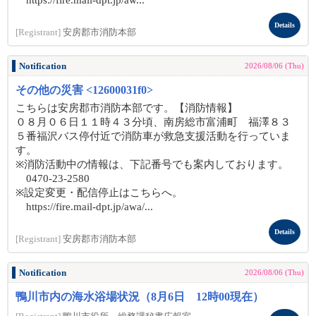
https://fire.mail-dpt.jp/aw...
Details
[Registrant]
安房郡市消防本部
Notification
2026/08/06 (Thu)
その他の災害 <12600031f0>
こちらは安房郡市消防本部です。【消防情報】
０８月０６日１１時４３分頃、南房総市富浦町 福澤８３
５番福沢バス停付近で消防車が救急支援活動を行っていま
す。
※消防活動中の情報は、下記番号でも案内しております。
0470-23-2580
※設定変更・配信停止はこちらへ。
https://fire.mail-dpt.jp/awa/...
Details
[Registrant]
安房郡市消防本部
Notification
2026/08/06 (Thu)
鴨川市内の海水浴場状況（8月6日 12時00現在）