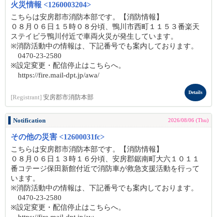
火災情報 <1260003204>
こちらは安房郡市消防本部です。【消防情報】
０８月０６日１５時０８分頃、鴨川市西町１１５３番楽天
ステイビラ鴨川付近で車両火災が発生しています。
※消防活動中の情報は、下記番号でも案内しております。
0470-23-2580
※設定変更・配信停止はこちらへ。
https://fire.mail-dpt.jp/awa/
Details
[Registrant]
安房郡市消防本部
Notification
2026/08/06 (Thu)
その他の災害 <12600031fc>
こちらは安房郡市消防本部です。【消防情報】
０８月０６日１３時１６分頃、安房郡鋸南町大六１０１１
番コテージ保田新館付近で消防車が救急支援活動を行って
います。
※消防活動中の情報は、下記番号でも案内しております。
0470-23-2580
※設定変更・配信停止はこちらへ。