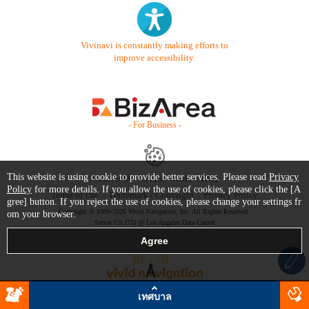
Vivinavi is constantly making efforts to
improve accessibility.
- For Business -
This website is using cookie to provide better services. Please read
Privacy
Contact Us
Starter Guide
FAQ
Policy
for more details. If you allow the use of cookies, please click the [A
Terms of Use
Trademark / Copyright
Privacy Policy
gree] button. If you reject the use of cookies, please change your settings fr
Copyright © 1999-2026 Vivid Navigation, Inc. All Rights Reserved.
om your browser.
Server US (75) @ Los Angeles Data Center
เทศบาล