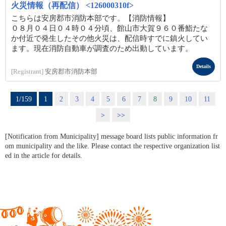
火災情報（再配信） <126000310f>
こちらは安房郡市消防本部です。【消防情報】
０８月０４日０４時０４分頃、館山市大賀９６０番鮨たな
か付近で発生したその他火災は、配信時すでに鎮火してい
ます。現在消防自動車が調査のため出動しています。
Details
[Registrant]
安房郡市消防本部
1/159
1
2
3
4
5
6
7
8
9
10
11
>
>>
[Notification from Municipality] message board lists public information fr
om municipality and the like. Please contact the respective organization list
ed in the article for details.