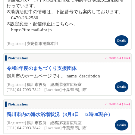
行っています。
※消防活動中の情報は、下記番号でも案内しております。
0470-23-2580
※設定変更・配信停止はこちらへ。
https://fire.mail-dpt.jp...
Details
[Registrant]
安房郡市消防本部
Notification
2026/08/04 (Tue)
令和8年度のまちづくり支援団体
鴨川市のホームページです。 name=description
[Registrant]
鴨川市役所 総務課秘書広報室
Details
[TEL]
04-7093-7842
[Location]
千葉県 鴨川市
Notification
2026/08/04 (Tue)
鴨川市内の海水浴場状況（8月4日 12時00現在）
[Registrant]
鴨川市役所 総務課秘書広報室
Details
[TEL]
04-7093-7842
[Location]
千葉県 鴨川市