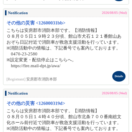
Notification
2026/08/05 (Wed)
その他の災害 <12600031bb>
こちらは安房郡市消防本部です。【消防情報】
０８月０５日１９時２３分頃、館山市犬石１２１番館山あ
おぞら日記付近で消防車が救急支援活動を行っています。
※消防活動中の情報は、下記番号でも案内しております。
0470-23-2580
※設定変更・配信停止はこちらへ。
https://fire.mail-dpt.jp/awa/
Details
[Registrant]
安房郡市消防本部
Notification
2026/08/05 (Wed)
その他の災害 <126000319d>
こちらは安房郡市消防本部です。【消防情報】
０８月０５日１４時４０分頃、館山市北条７００番南総文
化ホール前付近で消防車が救急支援活動を行っています。
※消防活動中の情報は、下記番号でも案内しております。