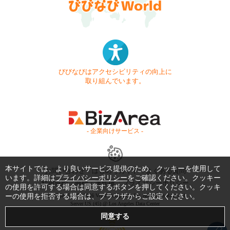
びびなびはアクセシビリティの向上に
取り組んでいます。
- 企業向けサービス -
本サイトでは、より良いサービス提供のため、クッキーを使用して
お問い合わせ
はじめてガイド
よくある質問
います。詳細は
プライバシーポリシー
をご確認ください。クッキー
利用規約
商標・著作権
プライバシーポリシー
の使用を許可する場合は同意するボタンを押してください。クッキ
ーの使用を拒否する場合は、ブラウザからご設定ください。
Copyright © 1999-2026 Vivid Navigation, Inc. All Rights Reserved.
Server US (45) @ Los Angeles Data Center