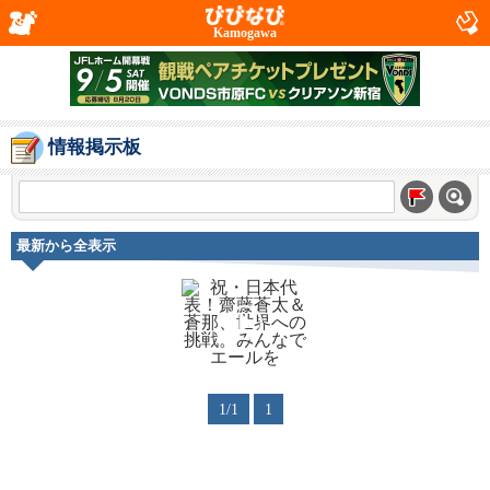
Kamogawa
情報掲示板
最新から全表示
1/1
1