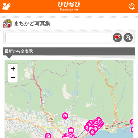
Kamogawa
まちかど写真集
最新から全表示
+
−