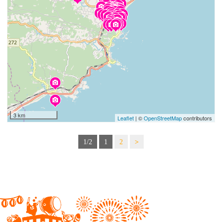
3 km
Leaflet
| ©
OpenStreetMap
contributors
1/2
1
2
>