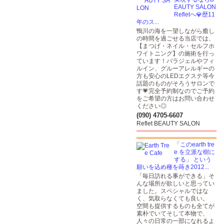
EAUTY SALON
Refletへ💎歴11
年のス...
鴨川の海を一望しながら癒し
の時間を過ごせる当店では、
【まつげ・ネイル・セルフホ
ワイトニング】の施術を行っ
ています！パラジェルやフィ
ルイン、グルーアレルギーの
方も安心のLEDエクステ等今
話題のものがそろうサロンで
す💗完全予約制なのでご予約
をご希望の方はお問い合わせ
ください◎
(090) 4705-6607
Reflet BEAUTY SALON
「このearth tre
e を立派な樹に
する」 という
願いを込め種を蒔き2012...
「毎日訪れる事ができる」そ
んな場所が欲しいと思ってい
ました。スペシャルではな
く、気取らなくても良い。
空間も提供するものも全てが
素朴でいてそして本物で、
人々の日常の一部になれるよ