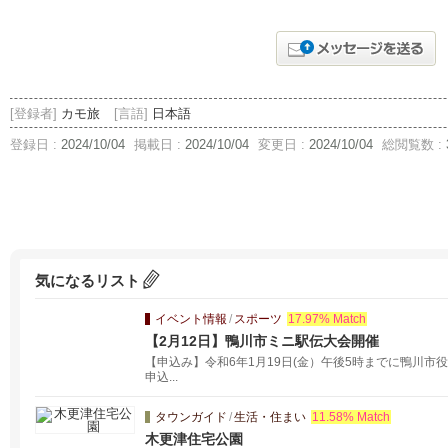
[登録者]
カモ旅
[言語]
日本語
登録日 :
2024/10/04
掲載日 :
2024/10/04
変更日 :
2024/10/04
総閲覧数 :
気になるリスト
イベント情報
/
スポーツ
17.97% Match
【2月12日】鴨川市ミニ駅伝大会開催
【申込み】令和6年1月19日(金）午後5時までに鴨川
申込...
タウンガイド
/
生活・住まい
11.58% Match
木更津住宅公園