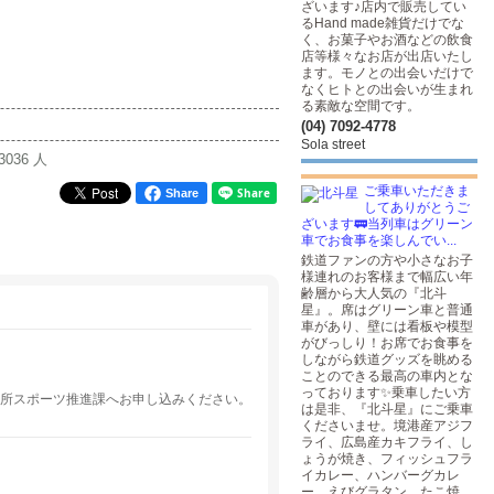
ざいます♪店内で販売してい
るHand made雑貨だけでな
く、お菓子やお酒などの飲食
店等様々なお店が出店いたし
ます。モノとの出会いだけで
なくヒトとの出会いが生まれ
る素敵な空間です。
(04) 7092-4778
Sola street
3036 人
ご乗車いただきま
Share
してありがとうご
ざいます🚃当列車はグリーン
車でお食事を楽しんでい...
鉄道ファンの方や小さなお子
様連れのお客様まで幅広い年
齢層から大人気の『北斗
星』。席はグリーン車と普通
車があり、壁には看板や模型
がびっしり！お席でお食事を
しながら鉄道グッズを眺める
ことのできる最高の車内とな
っております✨乗車したい方
市役所スポーツ推進課へお申し込みください。
は是非、『北斗星』にご乗車
くださいませ。境港産アジフ
ライ、広島産カキフライ、し
ょうが焼き、フィッシュフラ
イカレー、ハンバーグカレ
ー、えびグラタン、たこ焼