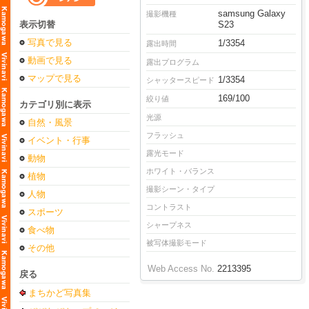
samsung Galaxy
撮影機種
表示切替
S23
写真で見る
1/3354
露出時間
動画で見る
露出プログラム
マップで見る
1/3354
シャッタースピード
169/100
絞り値
カテゴリ別に表示
光源
自然・風景
フラッシュ
イベント・行事
露光モード
動物
ホワイト・バランス
植物
撮影シーン・タイプ
人物
コントラスト
スポーツ
シャープネス
食べ物
被写体撮影モード
その他
Web Access No.
2213395
戻る
まちかど写真集