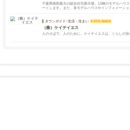
千葉県南部最大の総合住宅展示場。13棟のモデルハウ
ートします。また、各モデルハウスやインフォメーショ
ので、ぜひご活用ください。
タウンガイド
/
生活・住まい
9.65% Match
（株）ケイテイエス
人のそばで、人のために。ケイテイエスは、くらしの安