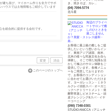
スが建ち並び、マイホーム作りを全力でサポ
き、焼きそば、カレ...
ンハウスでは土地情報もご紹介しています
(04) 7094-5774
北斗星
海辺のプライベ
ートサロンで癒
心を総合的に提供する会社です。
しのひとときを
過ごしません
か？美髪・ストレス緩和・
血...
お客様に最上級の癒しをご提
供したいという想いからイン
ド、東南アジア諸国、南米、
北米の様々な民族文化を自ら
体験し、そこで得た知識を活
変更
消去
かして極上のサロン体験をご
提供しています。各種メニュ
このページのトップへ
ーをご用意しておりますの
で、お客様のコンディション
に合わせてお選びいただけま
す。ヨーガレッスン・ミネラ
ルクレイ頭筋スパ・オーガニ
ックヘナトリートメント・発
酵野草蒸しビオスチーム・頭
皮クレンジング&スパ・イヤ
ーコーニング
(090) 7348-0301
STUDIO ANICCA（アニッチ