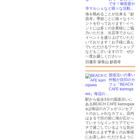
です！御首題や
寺マルシェなど様々な活動...
海を眺めることが出来る『妙
昌寺』季節ごとに様々なイベ
ントを行っております✨イベ
ントには多くの企業様にご協
力いただき、出店等でさらに
イベントを盛り上げていただ
いております！お子様に喜ん
でいただけるワークショップ
などもございますので、ぜひ
一度お越しください♪
日蓮宗 栄長山 妙昌寺
国道沿いの青い
外観が目印のカ
フェ『BEACH
CAFE kamoga
wa』海辺の...
駅から徒歩3分の国道沿いに
あるBEACH CAFE kamogaw
aは海辺のカフェがコンセプ
トのおしゃれなカフェ。店内
はまるで目の前に海が広がっ
ていそうなインテリアでビー
チで過ごしているような気分
が味わえます🌴多くのお客様
にお楽しみいただけるように