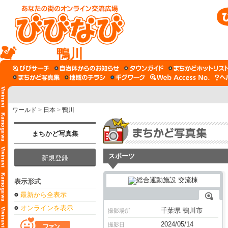
鴨川
ワールド
>
日本
>
鴨川
まちかど写真集
スポーツ
新規登録
表示形式
最新から全表示
オンラインを表示
千葉県 鴨川市
撮影場所
2024/05/14
撮影日