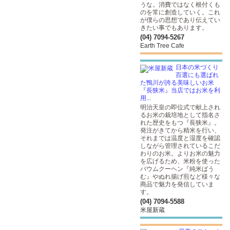
うな。消費ではなく根付くも
のを常に創造していく。これ
が僕らの思想であり伝えてい
きたい事でもあります。
(04) 7094-5267
Earth Tree Cafe
日本の米づくり
百選にも選ばれ
た鴨川が誇る美味しいお米
『長狭米』当店ではお米を利
用...
明治天皇の即位式で献上され
るお米の栽培地として指名さ
れた歴史をもつ『長狭米』。
発注がきてから精米を行い、
それまでは温度と湿度を確認
しながら管理されているこだ
わりのお米。よりお米の魅力
を広げるため、米粉を使った
バウムクーヘン『純米ばう
む』やぬれ揚げ煎など様々な
商品で魅力を発信していま
す。
(04) 7094-5588
米屋新蔵