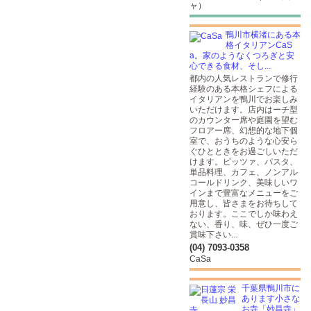
ャ）
鴨川市横渚にある本
格イタリアンCaS
a。家のようなくつろぎと安
心できる食材、そし...
都内の人気レストランで修行
経験のある本格シェフによる
イタリアンを鴨川でお楽しみ
いただけます。店内はーチ型
のカウンター席や庭園を望む
フロアー席、幻想的な地下個
室で、おうちのような心安ら
ぐひとときをお過ごしいただ
けます。ピッツァ、パスタ、
単品料理、カフェ、ノンアル
コールドリンク、美味しいワ
インまで豊富なメニューをご
用意し、皆さまをお待ちして
おります。ここでしか味わえ
ない、香り、味、ぜひ一度ご
賞味下さい...
(04) 7093-0358
CaSa
千葉県鴨川市に
あります小さな
お寺「妙昌寺」