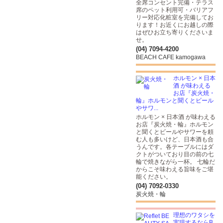
全席コンセント完備・テラス
席のペット利用可・バリアフ
リー対応化粧室を完備してお
ります！お近くにお越しの際
はぜひお立ち寄りくださいま
せ。
(04) 7094-4200
BEACH CAFE kamogawa
ホルモン × 日本
酒 が味わえる
お店『炭火焼・
輪』ホルモンと聞くとビール
やサワ...
ホルモン × 日本酒 が味わえる
お店『炭火焼・輪』ホルモン
と聞くとビールやサワーを頼
む人も多いけど、日本酒も合
うんです。各テーブルにはダ
クトがついており目の前の七
輪で焼きながら一杯。 七輪だ
からこそ味わえる旨味をご堪
能ください。
(04) 7092-0330
炭火焼・輪
理想のワタシを
実現するならB