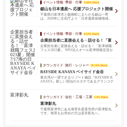
イベント情報
/
季節・行事
9.08% Match
鋸山を日本遺産へ 応援プロジェクト開催
千葉県の富津市と鋸南町にまたがる鋸山一帯
は、2020年に文化庁より「日本遺産候補地域」
の選出を受け、...
イベント情報
/
季節・行事
8.63% Match
企業担当者に直接会える・話せる！「富
津就職フェス2023夏」開催 7/17海の日
企業担当者に直接会える・話せる！「富津就職
フェス2023夏」 NPO法人オール富津情報交流セ
ンター、...
タウンガイド
/
旅行・レジャー
36.14% Match
BAYSIDE KANAYA ベイサイド金谷
東京湾が一望できるリゾート施設『BAYSIDE K
ANAYA』新しい宿泊のカタチであるグランコテ
ージでちょっぴり贅沢なひとときを✨愛犬と楽
しい時間を過ごしたい方にはペットと過ごせる
お部屋も🐶
タウンガイド
/
会社・工場・工業
5.6% Match
富津影丸
千葉県富津市にある海苔生産直売所の富津影丸
です。海苔をお求めの方は是非影丸へ。