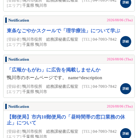
[登録者]
鴨川市役所 総務課秘書広報室
[TEL]
04-7093-7842
詳細
[エリア]
千葉県 鴨川市
Notification
2026/08/06 (Thu)
東条なごやかスクールで「理学療法」について学ぶ
[登録者]
鴨川市役所 総務課秘書広報室
[TEL]
04-7093-7842
詳細
[エリア]
千葉県 鴨川市
Notification
2026/08/06 (Thu)
「広報かもがわ」に広告を掲載しませんか
鴨川市のホームページです。 name=description
[登録者]
鴨川市役所 総務課秘書広報室
[TEL]
04-7093-7842
詳細
[エリア]
千葉県 鴨川市
Notification
2026/08/06 (Thu)
【郵便局】市内10郵便局の「昼時間帯の窓口業務の休
止」について
[登録者]
鴨川市役所 総務課秘書広報室
[TEL]
04-7093-7842
詳細
[エリア]
千葉県 鴨川市