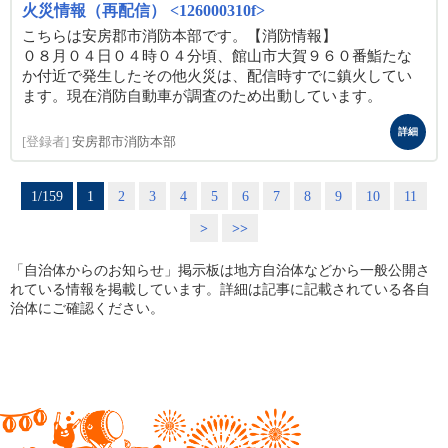
火災情報（再配信） <126000310f>
こちらは安房郡市消防本部です。【消防情報】
０８月０４日０４時０４分頃、館山市大賀９６０番鮨たな
か付近で発生したその他火災は、配信時すでに鎮火してい
ます。現在消防自動車が調査のため出動しています。
詳細
[登録者]
安房郡市消防本部
1/159
1
2
3
4
5
6
7
8
9
10
11
>
>>
「自治体からのお知らせ」掲示板は地方自治体などから一般公開さ
れている情報を掲載しています。詳細は記事に記載されている各自
治体にご確認ください。