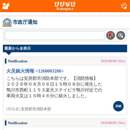
Kamogawa
市政厅通知
最新から全表示
Notification
2026/08/06 (Thu)
火災鎮火情報 <1260003206>
こちらは安房郡市消防本部です。【消防情報】
２０２６年０８月０６日１５時０８分に発生した
鴨川市西町１１５３楽天ステイビラ鴨川付近での
車両火災は１５時４６分に鎮火しました。
詳細
[登録者]
安房郡市消防本部
Notification
2026/08/06 (Thu)