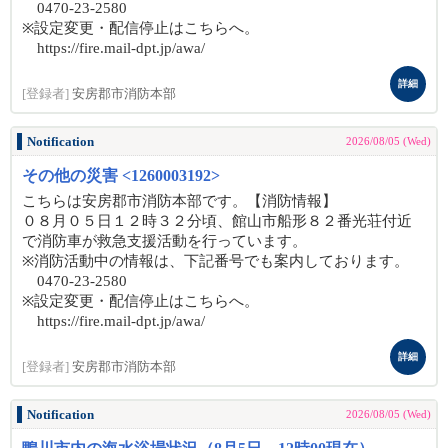
0470-23-2580
※設定変更・配信停止はこちらへ。
https://fire.mail-dpt.jp/awa/
詳細
[登録者]
安房郡市消防本部
Notification
2026/08/05 (Wed)
その他の災害 <1260003192>
こちらは安房郡市消防本部です。【消防情報】
０８月０５日１２時３２分頃、館山市船形８２番光荘付近
で消防車が救急支援活動を行っています。
※消防活動中の情報は、下記番号でも案内しております。
0470-23-2580
※設定変更・配信停止はこちらへ。
https://fire.mail-dpt.jp/awa/
詳細
[登録者]
安房郡市消防本部
Notification
2026/08/05 (Wed)