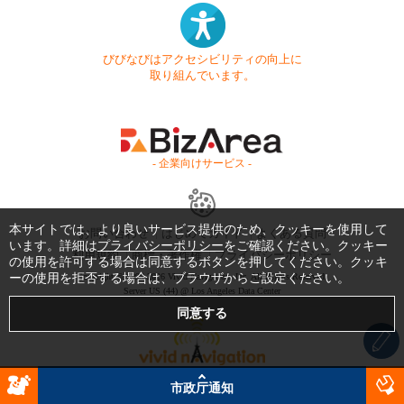
びびなびはアクセシビリティの向上に
取り組んでいます。
- 企業向けサービス -
本サイトでは、より良いサービス提供のため、クッキーを使用して
お問い合わせ
はじめてガイド
よくある質問
います。詳細は
プライバシーポリシー
をご確認ください。クッキー
利用規約
商標・著作権
プライバシーポリシー
の使用を許可する場合は同意するボタンを押してください。クッキ
ーの使用を拒否する場合は、ブラウザからご設定ください。
Copyright © 1999-2026 Vivid Navigation, Inc. All Rights Reserved.
Server US (44) @ Los Angeles Data Center
市政厅通知