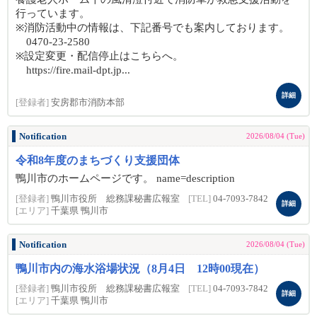
行っています。
※消防活動中の情報は、下記番号でも案内しております。
0470-23-2580
※設定変更・配信停止はこちらへ。
https://fire.mail-dpt.jp...
詳細
[登録者]
安房郡市消防本部
Notification
2026/08/04 (Tue)
令和8年度のまちづくり支援団体
鴨川市のホームページです。 name=description
[登録者]
鴨川市役所 総務課秘書広報室
[TEL]
04-7093-7842
詳細
[エリア]
千葉県 鴨川市
Notification
2026/08/04 (Tue)
鴨川市内の海水浴場状況（8月4日 12時00現在）
[登録者]
鴨川市役所 総務課秘書広報室
[TEL]
04-7093-7842
詳細
[エリア]
千葉県 鴨川市