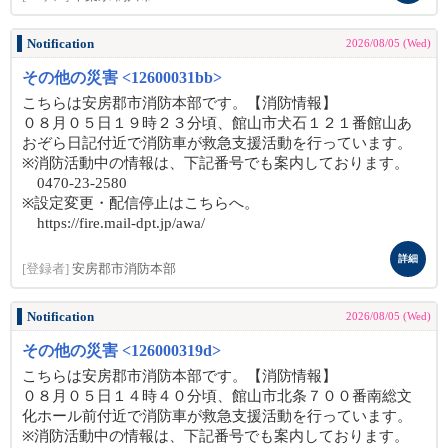
Notification
2026/08/05 (Wed)
その他の災害 <12600031bb>
こちらは安房郡市消防本部です。【消防情報】
０８月０５日１９時２３分頃、館山市犬石１２１番館山あ
おぞら日記付近で消防車が救急支援活動を行っています。
※消防活動中の情報は、下記番号でも案内しております。
0470-23-2580
※設定変更・配信停止はこちらへ。
https://fire.mail-dpt.jp/awa/
詳細
[登録者]
安房郡市消防本部
Notification
2026/08/05 (Wed)
その他の災害 <126000319d>
こちらは安房郡市消防本部です。【消防情報】
０８月０５日１４時４０分頃、館山市北条７００番南総文
化ホール前付近で消防車が救急支援活動を行っています。
※消防活動中の情報は、下記番号でも案内しております。