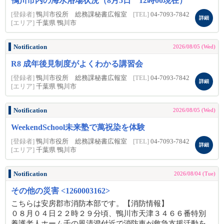
鴨川市内の海水浴場状況（8月5日 12時00現在）
[登録者]
鴨川市役所 総務課秘書広報室
[TEL]
04-7093-7842
詳細
[エリア]
千葉県 鴨川市
Notification
2026/08/05 (Wed)
R8 成年後見制度がよくわかる講習会
[登録者]
鴨川市役所 総務課秘書広報室
[TEL]
04-7093-7842
詳細
[エリア]
千葉県 鴨川市
Notification
2026/08/05 (Wed)
WeekendSchool未来塾で萬祝染を体験
[登録者]
鴨川市役所 総務課秘書広報室
[TEL]
04-7093-7842
詳細
[エリア]
千葉県 鴨川市
Notification
2026/08/04 (Tue)
その他の災害 <1260003162>
こちらは安房郡市消防本部です。【消防情報】
０８月０４日２２時２９分頃、鴨川市天津３４６６番特別
養護老人ホーム千の風清澄付近で消防車が救急支援活動を