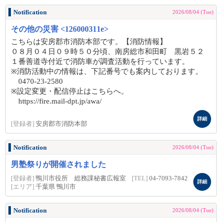
Notification
2026/08/04 (Tue)
その他の災害 <126000311e>
こちらは安房郡市消防本部です。【消防情報】
０８月０４日０９時５０分頃、南房総市和田町 黒岩５２
１番善道寺付近で消防車が調査活動を行っています。
※消防活動中の情報は、下記番号でも案内しております。
0470-23-2580
※設定変更・配信停止はこちらへ。
https://fire.mail-dpt.jp/awa/
詳細
[登録者]
安房郡市消防本部
Notification
2026/08/04 (Tue)
男塾祭りが開催されました
[登録者]
鴨川市役所 総務課秘書広報室
[TEL]
04-7093-7842
詳細
[エリア]
千葉県 鴨川市
Notification
2026/08/04 (Tue)