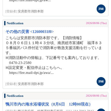
https://fire.mail-dpt.jp/aw...
詳細
[登録者]
安房郡市消防本部
Notification
2026/08/06 (Thu)
その他の災害 <12600031f0>
こちらは安房郡市消防本部です。【消防情報】
０８月０６日１１時４３分頃、南房総市富浦町 福澤８３
５番福沢バス停付近で消防車が救急支援活動を行っていま
す。
※消防活動中の情報は、下記番号でも案内しております。
0470-23-2580
※設定変更・配信停止はこちらへ。
https://fire.mail-dpt.jp/awa/...
詳細
[登録者]
安房郡市消防本部
Notification
2026/08/06 (Thu)
鴨川市内の海水浴場状況（8月6日 12時00現在）