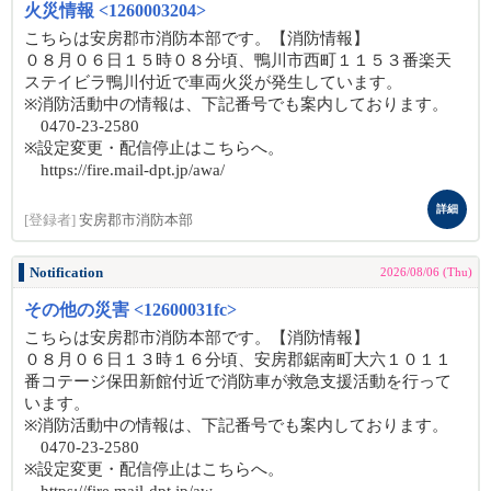
火災情報 <1260003204>
こちらは安房郡市消防本部です。【消防情報】
０８月０６日１５時０８分頃、鴨川市西町１１５３番楽天
ステイビラ鴨川付近で車両火災が発生しています。
※消防活動中の情報は、下記番号でも案内しております。
0470-23-2580
※設定変更・配信停止はこちらへ。
https://fire.mail-dpt.jp/awa/
詳細
[登録者]
安房郡市消防本部
Notification
2026/08/06 (Thu)
その他の災害 <12600031fc>
こちらは安房郡市消防本部です。【消防情報】
０８月０６日１３時１６分頃、安房郡鋸南町大六１０１１
番コテージ保田新館付近で消防車が救急支援活動を行って
います。
※消防活動中の情報は、下記番号でも案内しております。
0470-23-2580
※設定変更・配信停止はこちらへ。