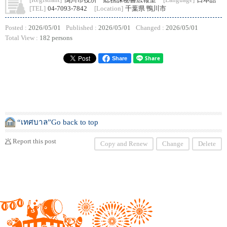
[Registrant]
鴨川市役所 総務課秘書広報室
[Language]
日本語
[TEL]
04-7093-7842
[Location]
千葉県 鴨川市
Posted :
2026/05/01
Published :
2026/05/01
Changed :
2026/05/01
Total View :
182 persons
Share
“เทศบาล”Go back to top
Report this post
Copy and Renew
Change
Delete