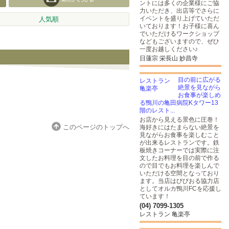
ントには多くの企業様にご協
力いただき、出店等でさらに
イベントを盛り上げていただ
人気順
いております！お子様に喜ん
でいただけるワークショップ
などもございますので、ぜひ
一度お越しください♪
日蓮宗 栄長山 妙昌寺
目の前に広がる
絶景を見ながら
お食事が楽しめ
る鴨川の亀田病院Kタワー13
階のレスト...
お店から見える景色に圧巻！
このページのトップへ
海好きにはたまらない絶景を
見ながらお食事を楽しむこと
が出来るレストランです。鉄
板焼きコーナーでは実際に注
文したお料理を目の前で作る
ので目でもお料理を楽しんで
いただける空間となっており
ます。当店はびびおる協力店
としてオルカ鴨川FCを応援し
ています！
(04) 7099-1305
レストラン 亀楽亭