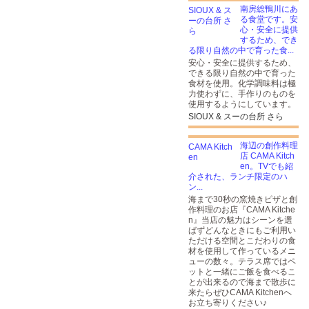
南房総鴨川にあ
る食堂です。安
心・安全に提供
するため、でき
る限り自然の中で育った食...
安心・安全に提供するため、
できる限り自然の中で育った
食材を使用。化学調味料は極
力使わずに、手作りのものを
使用するようにしています。
SIOUX & スーの台所 さら
海辺の創作料理
店 CAMA Kitch
en。TVでも紹
介された、ランチ限定のハ
ン...
海まで30秒の窯焼きピザと​創
作料理のお店『CAMA Kitche
n』当店の魅力はシーンを選
ばずどんなときにもご利用い
ただける空間とこだわりの食
材を使用して作っているメニ
ューの数々。テラス席ではペ
ットと一緒にご飯を食べるこ
とが出来るので海まで散歩に
来たらぜひCAMA Kitchenへ
お立ち寄りください♪