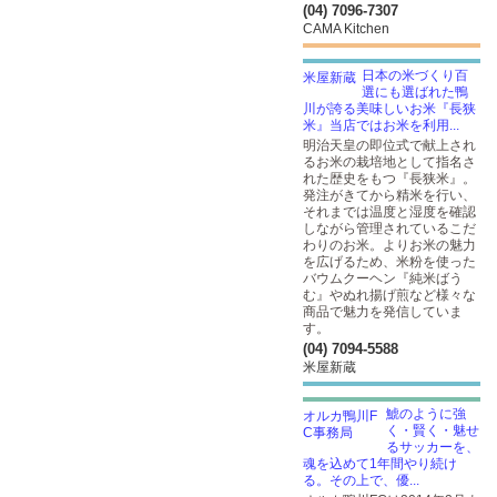
(04) 7096-7307
CAMA Kitchen
日本の米づくり百
選にも選ばれた鴨
川が誇る美味しいお米『長狭
米』当店ではお米を利用...
明治天皇の即位式で献上され
るお米の栽培地として指名さ
れた歴史をもつ『長狭米』。
発注がきてから精米を行い、
それまでは温度と湿度を確認
しながら管理されているこだ
わりのお米。よりお米の魅力
を広げるため、米粉を使った
バウムクーヘン『純米ばう
む』やぬれ揚げ煎など様々な
商品で魅力を発信していま
す。
(04) 7094-5588
米屋新蔵
鯱のように強
く・賢く・魅せ
るサッカーを、
魂を込めて1年間やり続け
る。その上で、優...