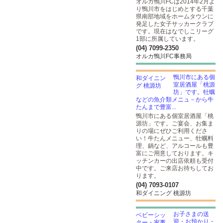
オルカ鴨川FCは2014年2月よ
り鴨川市をはじめとする千葉
県南部地域をホームタウンに
発足した女子サッカークラブ
です。現在はなでしこリーグ
1部に所属しています。
(04) 7099-2350
オルカ鴨川FC事務局
鴨川市にある個
室居酒屋「桃源
坊」です。牡蠣
などの魚介類メニュ－から牛
たんまで豊富...
鴨川市にある個室居酒屋「桃
源坊」です。ご宴会、お集ま
りの場にぜひご利用くださ
い！牛たんメニュー、牡蠣料
理、鍋など、アルコールも豊
富にご用意しております。キ
ッチンカーの出店依頼も受付
中です。ご来店お待ちしてお
ります。
(04) 7093-0107
和ダイニング 桃源坊
お子さまの送
迎・お預かり・