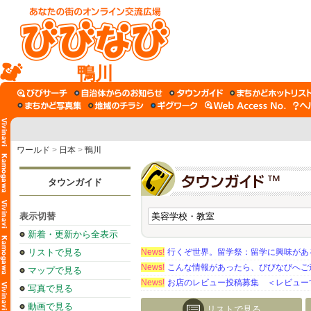
鴨川
ワールド
>
日本
>
鴨川
タウンガイド
表示切替
新着・更新から全表示
リストで見る
News!
行くぞ世界。留学祭：留学に興味がある学
News!
こんな情報があったら、びびなびへご
マップで見る
News!
お店のレビュー投稿募集 ＜レビュー
写真で見る
動画で見る
リストで見る