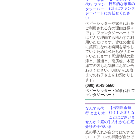
日常的な家事の
代行はファンタ
ジーハートにお任せくださ
い...
ベビーシッターや家事代行を
ご利用される方の理由は様々
です。ファンタジーハートで
はどんな理由でも構わずご利
用いただけます。皆様の生活
に笑顔になれる瞬間を増やし
ていくために私たちがサポー
トいたします！周辺地域の君
津市、勝浦市、南房総、木更
津市の方もお気軽にお問い合
わせください。0歳から18歳
までのお子さまをお預かりし
ます。
(090) 9149-5660
ベビーシッター・家事代行 フ
ァンタジーハート
【出張料金無
料！】お困りな
ことはございま
せんか？庭の手入れから在宅
介護の手伝いま...
庭の手入れが自分ではできな
い、エアコンの掃除が自分で