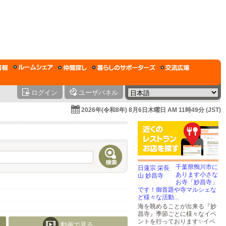
ログイン
ユーザパネル
2026年(令和8年) 8月6日木曜日 AM 11時49分 (JST)
千葉県鴨川市に
あります小さな
お寺「妙昌寺」
です！御首題や寺マルシェな
ど様々な活動...
海を眺めることが出来る『妙
昌寺』季節ごとに様々なイベ
ントを行っております✨イベ
動画で見る