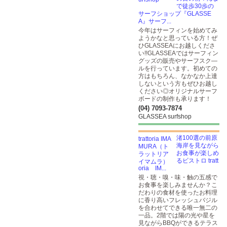
で徒歩30歩の
サーフショップ『GLASSE
A』サーフ...
今年はサーフィンを始めてみ
ようかなと思っている方！ぜ
ひGLASSEAにお越しくださ
い!!GLASSEAではサーフィン
グッズの販売やサーフスク―
ルを行っています。初めての
方はもちろん、なかなか上達
しないという方もぜひお越し
ください◎オリジナルサーフ
ボードの制作も承ります！
(04) 7093-7874
GLASSEA surfshop
渚100選の前原
海岸を見ながら
お食事が楽しめ
るビストロ tratt
oria IM...
視・聴・嗅・味・触の五感で
お食事を楽しみませんか？こ
だわりの食材を使ったお料理
に香り高いフレッシュバジル
を合わせてできる唯一無二の
一品。2階では陽の光や星を
見ながらBBQができるテラス