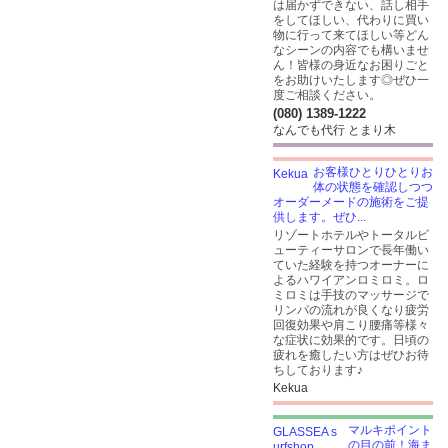
は届かずできない、話し相手
をしてほしい、代わりに買い
物に行って来てほしい等どん
なシーンの内容でも構いませ
ん！皆様の身近なお困りごと
をお助けいたします◎ぜひ一
度ご相談ください。
(080) 1389-1222
なんでも代行 とまり木
お客様ひとりひとりお
体の状態を確認しつつ
オーダーメードの施術をご提
供します。ぜひ...
リゾートホテルやトータルビ
ューティーサロンで長年働い
ていた経験を持つオーナーに
よるハワイアンロミロミ。ロ
ミロミは手技のマッサージで
リンパの流れが良くなり疲労
回復効果や肩こり腰痛等様々
な症状に効果的です。日頃の
疲れを癒したい方はぜひお待
ちしております♪
Kekua
マルキポイント
の目の前！海ま