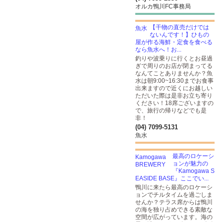
オルカ鴨川FC事務局
【干物の直売だけでは
ないんです！】ひもの
屋が作る海鮮・定食を食べる
なら魚水へ！お...
釣りや波乗りに行くとお昼過
ぎで周りのお店が閉まってる
なんてことありませんか？魚
水は朝9:00~16:30までお食事
出来ますので近くにお越しい
ただいた際は是非お立ち寄り
ください！18席ございますの
で、旅行の帰りなどでも是
非！
(04) 7099-5131
魚水
最高のロケーシ
ョンが魅力の
『Kamogawa S
EASIDE BASE』ここでい...
鴨川に来たら最高のロケーシ
ョンでチルタイムを過ごしま
せんか？テラス席からは鴨川
の海を独り占めできる素敵な
空間が広がっています。海の