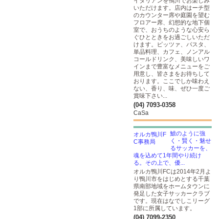
イタリアンを鴨川でお楽しみ
いただけます。店内はーチ型
のカウンター席や庭園を望む
フロアー席、幻想的な地下個
室で、おうちのような心安ら
ぐひとときをお過ごしいただ
けます。ピッツァ、パスタ、
単品料理、カフェ、ノンアル
コールドリンク、美味しいワ
インまで豊富なメニューをご
用意し、皆さまをお待ちして
おります。ここでしか味わえ
ない、香り、味、ぜひ一度ご
賞味下さい...
(04) 7093-0358
CaSa
鯱のように強
く・賢く・魅せ
るサッカーを、
魂を込めて1年間やり続け
る。その上で、優...
オルカ鴨川FCは2014年2月よ
り鴨川市をはじめとする千葉
県南部地域をホームタウンに
発足した女子サッカークラブ
です。現在はなでしこリーグ
1部に所属しています。
(04) 7099-2350