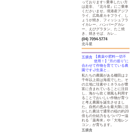
っております✨乗車したい方
は是非、『北斗星』にご乗車
くださいませ。境港産アジフ
ライ、広島産カキフライ、し
ょうが焼き、フィッシュフラ
イカレー、ハンバーグカレ
ー、えびグラタン、たこ焼
き、焼きそば、カレ...
(04) 7094-5774
北斗星
【農薬や肥料一切不
使用！】“月の巡り”に
合わせて作物を育てている農
園です🌙生薬と...
私たちの農園がある棚田は２
千年以上前は海底でした。そ
の土地に珪素やミネラルが豊
富に含まれていることに注目
し、海から吹く潮風も利用す
ることでおいしい作物が育つ
と考え農園を誕生させまし
た。自然の恵みを最大限に活
かした農法で通常の稲の約20
倍もの分結力をもつパワー溢
れる「薬寿米」や「大地レン
コン」が育ちます。
五膳貪