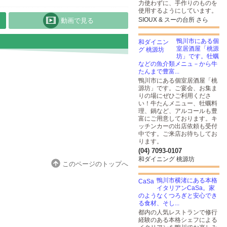
力使わずに、手作りのものを
使用するようにしています。
SIOUX & スーの台所 さら
動画で見る
鴨川市にある個
室居酒屋「桃源
坊」です。牡蠣
などの魚介類メニュ－から牛
たんまで豊富...
鴨川市にある個室居酒屋「桃
源坊」です。ご宴会、お集ま
りの場にぜひご利用くださ
い！牛たんメニュー、牡蠣料
理、鍋など、アルコールも豊
富にご用意しております。キ
ッチンカーの出店依頼も受付
中です。ご来店お待ちしてお
ります。
(04) 7093-0107
和ダイニング 桃源坊
このページのトップへ
鴨川市横渚にある本格
イタリアンCaSa。家
のようなくつろぎと安心でき
る食材、そし...
都内の人気レストランで修行
経験のある本格シェフによる