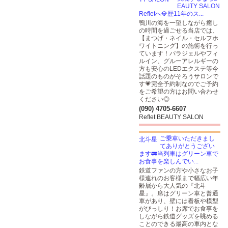
EAUTY SALON
Refletへ💎歴11年のス...
鴨川の海を一望しながら癒し
の時間を過ごせる当店では、
【まつげ・ネイル・セルフホ
ワイトニング】の施術を行っ
ています！パラジェルやフィ
ルイン、グルーアレルギーの
方も安心のLEDエクステ等今
話題のものがそろうサロンで
す💗完全予約制なのでご予約
をご希望の方はお問い合わせ
ください◎
(090) 4705-6607
Reflet BEAUTY SALON
ご乗車いただきまし
てありがとうござい
ます🚃当列車はグリーン車で
お食事を楽しんでい...
鉄道ファンの方や小さなお子
様連れのお客様まで幅広い年
齢層から大人気の『北斗
星』。席はグリーン車と普通
車があり、壁には看板や模型
がびっしり！お席でお食事を
しながら鉄道グッズを眺める
ことのできる最高の車内とな