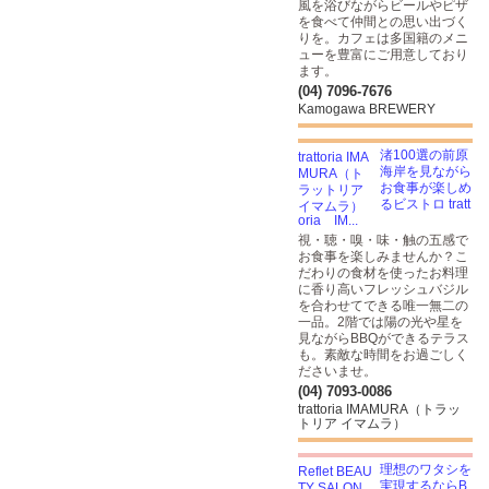
風を浴びながらビールやピザ
を食べて仲間との思い出づく
りを。カフェは多国籍のメニ
ューを豊富にご用意しており
ます。
(04) 7096-7676
Kamogawa BREWERY
渚100選の前原
海岸を見ながら
お食事が楽しめ
るビストロ tratt
oria IM...
視・聴・嗅・味・触の五感で
お食事を楽しみませんか？こ
だわりの食材を使ったお料理
に香り高いフレッシュバジル
を合わせてできる唯一無二の
一品。2階では陽の光や星を
見ながらBBQができるテラス
も。素敵な時間をお過ごしく
ださいませ。
(04) 7093-0086
trattoria IMAMURA（トラッ
トリア イマムラ）
理想のワタシを
実現するならB