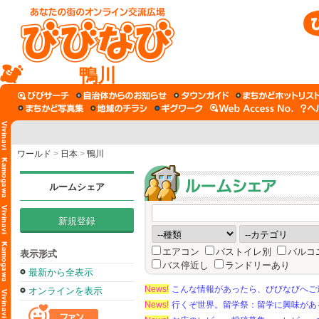
鴨川
ワールド
>
日本
>
鴨川
ルームシェア
新規登録
エアコン
バストイレ別
バルコ
表示形式
バス停近し
ランドリーあり
最新から全表示
News!
こんな情報があったら、びびなびへご
オンラインを表示
News!
行くぞ世界。留学祭：留学に興味がある学