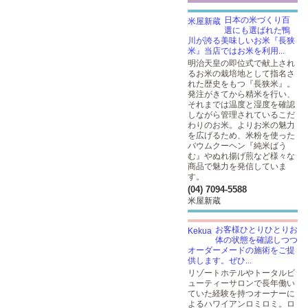
日本の米づくり百
選にも選ばれた鴨
川が誇る美味しいお米『長狭
米』当店ではお米を利用...
明治天皇の即位式で献上され
るお米の栽培地として指名さ
れた歴史をもつ『長狭米』。
発注がきてから精米を行い、
それまでは温度と湿度を確認
しながら管理されているこだ
わりのお米。よりお米の魅力
を広げるため、米粉を使った
バウムクーヘン『純米ばう
む』やぬれ揚げ煎など様々な
商品で魅力を発信していま
す。
(04) 7094-5588
米屋新蔵
お客様ひとりひとりお
体の状態を確認しつつ
オーダーメードの施術をご提
供します。ぜひ...
リゾートホテルやトータルビ
ューティーサロンで長年働い
ていた経験を持つオーナーに
よるハワイアンロミロミ。ロ