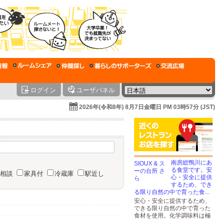
ログイン
ユーザパネル
2026年(令和8年) 8月7日金曜日 PM 03時57分 (JST)
南房総鴨川にあ
る食堂です。安
相談
家具付
冷蔵庫
駅近し
心・安全に提供
するため、でき
る限り自然の中で育った食...
安心・安全に提供するため、
できる限り自然の中で育った
食材を使用。化学調味料は極